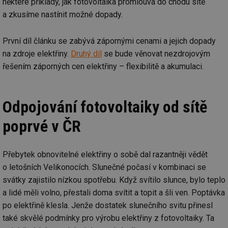
některé příklady, jak fotovoltaika promlouvá do chodu sítě
a zkusíme nastínit možné dopady.
První díl článku se zabývá zápornými cenami a jejich dopady
na zdroje elektřiny.
Druhý díl
se bude věnovat nezdrojovým
řešením záporných cen elektřiny – flexibilitě a akumulaci.
Odpojování fotovoltaiky od sítě
poprvé v ČR
Přebytek obnovitelné elektřiny o sobě dal razantněji vědět
o letošních Velikonocích. Slunečné počasí v kombinaci se
svátky zajistilo nízkou spotřebu. Když svítilo slunce, bylo teplo
a lidé měli volno, přestali doma svítit a topit a šli ven. Poptávka
po elektřině klesla. Jenže dostatek slunečního svitu přinesl
také skvělé podmínky pro výrobu elektřiny z fotovoltaiky. Ta