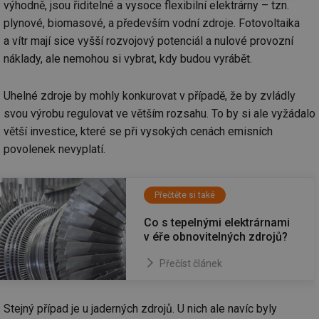
výhodně, jsou řiditelné a vysoce flexibilní elektrárny – tzn.
nutné
soubory
cílení
soubory
plynové, biomasové, a především vodní zdroje. Fotovoltaika
a vítr mají sice vyšší rozvojový potenciál a nulové provozní
náklady, ale nemohou si vybrat, kdy budou vyrábět.
Funkční soubory
Nezařazené
soubory
Uhelné zdroje by mohly konkurovat v případě, že by zvládly
svou výrobu regulovat ve větším rozsahu. To by si ale vyžádalo
větší investice, které se při vysokých cenách emisních
povolenek nevyplatí.
Nezbytně nutné soubory
Výkonové soubory
Přečtěte si také
Soubory cílení
Funkční soubory
Co s tepelnými elektrárnami
Nezařazené soubory
v éře obnovitelných zdrojů?
Nezbytně nutné soubory cookie umožňují základní
Přečíst článek
funkce webových stránek, jako je přihlášení
uživatele a správa účtu. Webové stránky nelze bez
nezbytně nutných souborů cookie správně používat.
Stejný případ je u jaderných zdrojů. U nich ale navíc byly
Provider
/
Název
Vyprší
Po