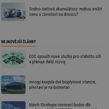
za
vz
Sodno-iontové akumulátory: mohou snížit
de
de
cenu a závislost na dovozu?
re
we
id
www.tzb-
10 let
Te
info.cz
co
po
vy
se
NEJNOVĚJŠÍ ČLÁNKY
id
m.tzb-info.cz
10 let
Te
co
po
EDC spouští nové služby pro stabilitu sítí
vy
a plánuje další rozvoj
se
_hjIncludedInSessionSample
1 minuta
Te
Hotjar Ltd
59 sekund
co
www.tzb-
na
info.cz
ab
innogy koupila dvě bioplynové stanice,
Ho
zd
přestaví je na biometan
ná
za
vz
de
de
Návrh Strategie renovací budov dle
re