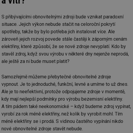
a vítr?
S přibývajícími obnovitelnými zdroji bude vznikat paradoxní
situace. Jejich výkon nebude stačit na celoroční pokrytí
spotřeby, takže by bylo potřeba jich instalovat více. Ale
zároveň jejich rozvoj povede stále častěji k záporným cenám
elektřiny, které způsobí, že se nové zdroje nevyplatí. Kdo by
stavěl zdroj, když svou výrobu v některé dny nejenže neprodá,
ale ještě za ni bude muset platit?
Samozřejmě můžeme přebytečné obnovitelné zdroje
vypnout. Je to jednoduché, funkční, levné a umíme to už dnes.
Ale je to neefektivní, protože odpojujeme zdroje v momentě,
kdy mají nejlepší podmínky pro výrobu bezemisní elektřiny.
A tím pádem také neekonomické – když budeme zdroj vypínat,
vyrobí za rok méně elektřiny, než kolik by vyrobit mohl. Tím
méně elektřiny se i prodá. S vidinou častého vypínání nikdo
nové obnovitelné zdroje stavět nebude.