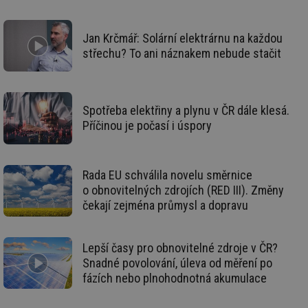
59 sekund
co
oze.tzb-info.cz
na
ab
Ho
Jan Krčmář: Solární elektrárnu na každou
zd
ná
střechu? To ani náznakem nebude stačit
za
vz
de
de
re
we
Spotřeba elektřiny a plynu v ČR dále klesá.
Příčinou je počasí i úspory
_dc_gtm_UA-5901706-1
.tzb-info.cz
58 sekund
Te
co
př
w
po
Rada EU schválila novelu směrnice
Sp
Go
o obnovitelných zdrojích (RED III). Změny
da
čekají zejména průmysl a dopravu
kó
Po
lz
za
nu
Lepší časy pro obnovitelné zdroje v ČR?
be
Snadné povolování, úleva od měření po
sk
fu
fázích nebo plnohodnotná akumulace
sp
ná
je