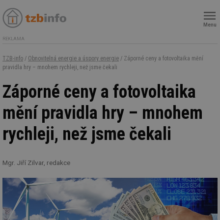
Menu
REKLAMA
TZB-info
/
Obnovitelná energie a úspory energie
/ Záporné ceny a fotovoltaika mění
pravidla hry – mnohem rychleji, než jsme čekali
Záporné ceny a fotovoltaika
mění pravidla hry – mnohem
rychleji, než jsme čekali
Mgr. Jiří Zilvar, redakce