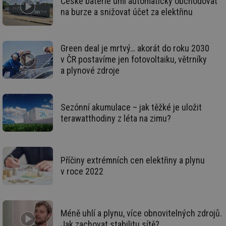
České baterie umí automaticky obchodovat
ná
za
na burze a snižovat účet za elektřinu
vz
de
de
re
we
Green deal je mrtvý… akorát do roku 2030
v ČR postavíme jen fotovoltaiku, větrníky
__gfp_64b
1 rok
Je
Gemius
so
.tzb-info.cz
a plynové zdroje
kt
spr
da
co
ná
Sezónní akumulace – jak těžké je uložit
we
terawatthodiny z léta na zimu?
__cf_bm
29 minut
Te
Cloudflare Inc.
59 sekund
co
.vimeo.com
po
ro
li
Příčiny extrémních cen elektřiny a plynu
To
př
v roce 2022
by
po
zp
po
we
st
Méně uhlí a plynu, více obnovitelných zdrojů.
Jak zachovat stabilitu sítě?
sid
forum.tzb-
1 rok
To