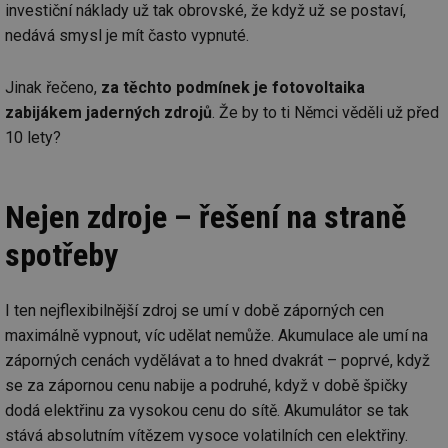
Doména
investiční náklady už tak obrovské, že když už se postaví,
g_state
.forum.tzb-
Zavřením
Sl
nedává smysl je mít často vypnuté.
info.cz
prohlížeče
př
po
Jinak řečeno,
za těchto podmínek je fotovoltaika
g_csrf_token
.forum.tzb-
Zavřením
Sl
info.cz
prohlížeče
př
zabijákem jaderných zdrojů
. Že by to ti Němci věděli už před
po
10 lety?
id
konference.tzb-
1 rok
Te
info.cz
co
po
vy
se
Nejen zdroje – řešení na straně
_hjAbsoluteSessionInProgress
29 minut
So
Hotjar Ltd
59 sekund
na
.tzb-info.cz
spotřeby
ab
sl
ce
pr
I ten nejflexibilnější zdroj se umí v době záporných cen
poč
Ne
maximálně vypnout, víc udělat nemůže. Akumulace ale umí na
žá
id
záporných cenách vydělávat a to hned dvakrát – poprvé, když
in
se za zápornou cenu nabije a podruhé, když v době špičky
id
vetrani.tzb-
10 let
Te
dodá elektřinu za vysokou cenu do sítě. Akumulátor se tak
info.cz
co
po
stává absolutním vítězem vysoce volatilních cen elektřiny.
vy