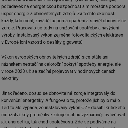
požadavek na energetickou bezpečnost a mimořádná podpora
úspor energie a obnovitelných zdrojů. Za těchto okolností
každý, kdo mohl, zaváděl úsporná opatření a stavěl obnovitelné
zdroje. Pracovalo se tedy na snižování spotřeby a navýšení
výroby. Instalovaný výkon zejména fotovoltaických elektráren
v Evropě loni vzrostl o desítky gigawattů.
Výkon evropských obnovitelných zdrojů sice stále ani
náznakem nestačí na celoroční pokrytí spotřeby energie, ale
v roce 2023 už se začíná projevovat v hodinových cenách
elektřiny.
Jinak řečeno, dosud se obnovitelné zdroje integrovaly do
konvenční energetiky. A fungovalo to, protože jich bylo málo.
Teď to ale vypadá, že instalovaný výkon OZE dosáhl kritického
množství, kdy proměnlivé zdroje mohou významněji ovlivňovat
jak energetiku, tak chod společnosti. Zde se podíváme na