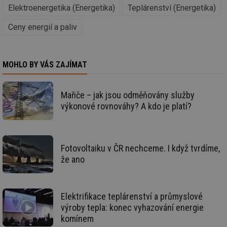
na
info.cz
Elektroenergetika (Energetika)
Teplárenství (Energetika)
ab
Ho
Ceny energií a paliv
zd
ná
za
vz
de
de
MOHLO BY VÁS ZAJÍMAT
re
we
id
voda.tzb-
10 let
Te
Mařiče – jak jsou odměňovány služby
info.cz
co
výkonové rovnováhy? A kdo je platí?
po
vy
se
id
kalkulator.tzb-
1 rok
Te
info.cz
co
Fotovoltaiku v ČR nechceme. I když tvrdíme,
po
vy
že ano
se
id
oze.tzb-info.cz
10 let
Te
co
po
Elektrifikace teplárenství a průmyslové
vy
výroby tepla: konec vyhazování energie
se
komínem
_hjIncludedInSessionSample
1 minuta
Te
Hotjar Ltd