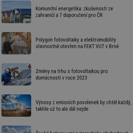
kte
id
Komunitní energetika: zkušenosti ze
př
úč
zahraničí a 7 doporučení pro ČR
An
id
energetika.tzb-
10 let
Te
info.cz
co
po
vy
Polygon fotovoltaiky a elektromobility
se
slavnostně otevřen na FEKT VUT v Brně
_hjIncludedInSessionSample
1 minuta
Te
Hotjar Ltd
59 sekund
co
kalkulator.tzb-
na
info.cz
ab
Ho
Změny na trhu s fotovoltaikou pro
zd
ná
domácnosti v roce 2023
za
vz
de
de
re
we
Výnosy z emisních povolenek by chtěl každý,
takhle už to ale dál nejde
_hjIncludedInSessionSample
1 minuta
Te
Hotjar Ltd
59 sekund
co
voda.tzb-
na
info.cz
ab
Ho
zd