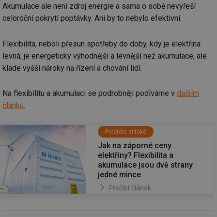
se
Akumulace ale není zdroj energie a sama o sobě nevyřeší
_hjIncludedInSessionSample
1 minuta
Te
Hotjar Ltd
celoroční pokrytí poptávky. Ani by to nebylo efektivní.
59 sekund
co
elektro.tzb-
na
info.cz
ab
Flexibilita, neboli přesun spotřeby do doby, kdy je elektřina
Ho
zd
levná, je energeticky výhodnější a levnější než akumulace, ale
ná
za
klade vyšší nároky na řízení a chování lidí.
vz
de
de
re
Na flexibilitu a akumulaci se podrobněji podíváme v
dalším
we
článku
:
mv
2 měsíce 4
Te
Airtable
týdny
co
.tzb-info.cz
po
Přečtěte si také
sl
už
Jak na záporné ceny
int
vý
elektřiny? Flexibilita a
vl
akumulace jsou dvě strany
po
Air
jedné mince
us
už
Přečíst článek
pr
int
tě