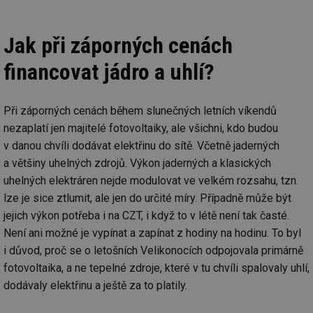
Jak při záporných cenách
financovat jádro a uhlí?
Při záporných cenách během slunečných letních víkendů
nezaplatí jen majitelé fotovoltaiky, ale všichni, kdo budou
v danou chvíli dodávat elektřinu do sítě. Včetně jaderných
a většiny uhelných zdrojů. Výkon jaderných a klasických
uhelných elektráren nejde modulovat ve velkém rozsahu, tzn.
lze je sice ztlumit, ale jen do určité míry. Případně může být
jejich výkon potřeba i na CZT, i když to v létě není tak časté.
Není ani možné je vypínat a zapínat z hodiny na hodinu. To byl
i důvod, proč se o letošních Velikonocích odpojovala primárně
fotovoltaika, a ne tepelné zdroje, které v tu chvíli spalovaly uhlí,
dodávaly elektřinu a ještě za to platily.