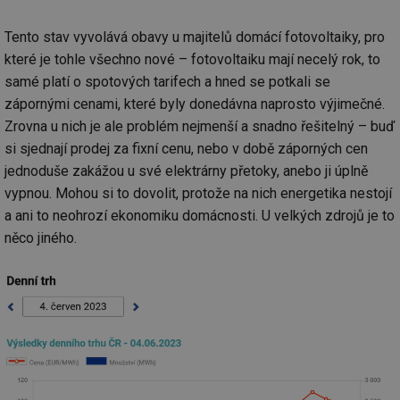
Tento stav vyvolává obavy u majitelů domácí fotovoltaiky, pro
které je tohle všechno nové – fotovoltaiku mají necelý rok, to
samé platí o spotových tarifech a hned se potkali se
zápornými cenami, které byly donedávna naprosto výjimečné.
Zrovna u nich je ale problém nejmenší a snadno řešitelný – buď
si sjednají prodej za fixní cenu, nebo v době záporných cen
jednoduše zakážou u své elektrárny přetoky, anebo ji úplně
vypnou. Mohou si to dovolit, protože na nich energetika nestojí
a ani to neohrozí ekonomiku domácnosti. U velkých zdrojů je to
něco jiného.