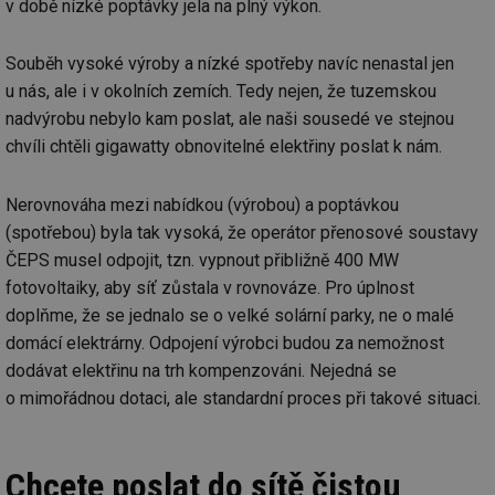
v době nízké poptávky jela na plný výkon.
Souběh vysoké výroby a nízké spotřeby navíc nenastal jen
u nás, ale i v okolních zemích. Tedy nejen, že tuzemskou
nadvýrobu nebylo kam poslat, ale naši sousedé ve stejnou
chvíli chtěli gigawatty obnovitelné elektřiny poslat k nám.
Nerovnováha mezi nabídkou (výrobou) a poptávkou
(spotřebou) byla tak vysoká, že operátor přenosové soustavy
ČEPS musel odpojit, tzn. vypnout přibližně 400 MW
fotovoltaiky, aby síť zůstala v rovnováze. Pro úplnost
doplňme, že se jednalo se o velké solární parky, ne o malé
domácí elektrárny. Odpojení výrobci budou za nemožnost
dodávat elektřinu na trh kompenzováni. Nejedná se
o mimořádnou dotaci, ale standardní proces při takové situaci.
Chcete poslat do sítě čistou