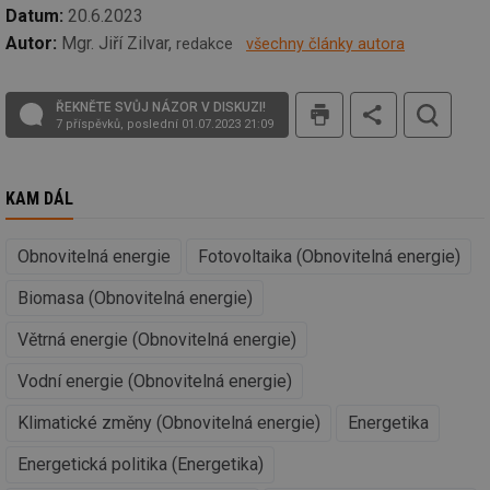
id
vytapeni.tzb-
10 let
Te
Datum:
20.6.2023
info.cz
co
po
Autor:
Mgr. Jiří Zilvar,
redakce
všechny články autora
vy
se
tisk
id
stavba.tzb-
10 let
Te
ŘEKNĚTE SVŮJ NÁZOR V DISKUZI!
info.cz
co
7 příspěvků, poslední 01.07.2023 21:09
po
vy
se
_hjFirstSeen
29 minut
So
Hotjar Ltd
KAM DÁL
59 sekund
na
.tzb-info.cz
ab
sl
Obnovitelná energie
Fotovoltaika (Obnovitelná energie)
ce
pr
poč
Biomasa (Obnovitelná energie)
Ne
žá
id
Větrná energie (Obnovitelná energie)
in
Vodní energie (Obnovitelná energie)
id
forum.tzb-
1 rok
Te
info.cz
co
po
Klimatické změny (Obnovitelná energie)
Energetika
vy
se
Energetická politika (Energetika)
_hjIncludedInSessionSample
1 minuta
Te
Hotjar Ltd
59 sekund
co
vetrani.tzb-