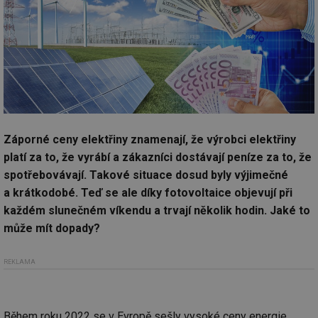
Záporné ceny elektřiny znamenají, že výrobci elektřiny
platí za to, že vyrábí a zákazníci dostávají peníze za to, že
spotřebovávají. Takové situace dosud byly výjimečné
a krátkodobé. Teď se ale díky fotovoltaice objevují při
každém slunečném víkendu a trvají několik hodin. Jaké to
může mít dopady?
REKLAMA
Během roku 2022 se v Evropě sešly vysoké ceny energie,