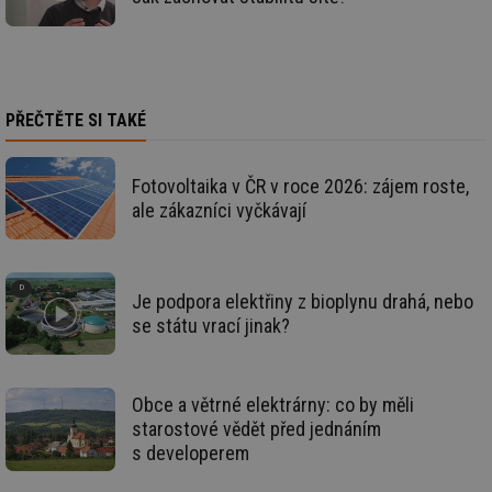
info.cz
bě
so
al
na
so
re
pr
po
PŘEČTĚTE SI TAKÉ
sp
rel
_hjIncludedInSessionSample
1 minuta
Te
Hotjar Ltd
Fotovoltaika v ČR v roce 2026: zájem roste,
59 sekund
co
energetika.tzb-
ale zákazníci vyčkávají
na
info.cz
ab
Ho
zd
ná
za
Je podpora elektřiny z bioplynu drahá, nebo
vz
de
se státu vrací jinak?
de
re
we
_hjIncludedInSessionSample
1 minuta
Te
Hotjar Ltd
Obce a větrné elektrárny: co by měli
59 sekund
co
stavba.tzb-
starostové vědět před jednáním
na
info.cz
ab
s developerem
Ho
zd
ná