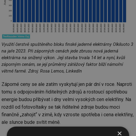
Využití čerstvě spuštěného bloku finské jaderné elektrárny Olkiluoto 3
na jaře 2023. Při záporných cenách jede zbrusu nová jaderná
elektrárna na snížený výkon. Její stavba trvala 14 let a nyní, kvůli
záporným cenám, se její průměrný zátěžový faktor blíží námořní
větrné farmě. Zdroj: Rosa Lemos, LinkedIn
Záporné ceny se ale zatím vyskytují jen pár dní v roce. Naproti
tomu s odpojováním řiditelných zdrojů a rostoucí spotřebou
energie budou přibývat i dny velmi vysokých cen elektřiny. Na
rozdíl od fotovoltaiky se tak řiditelné zdroje budou moci
finančně „zahojit“ v zimě, kdy vzroste spotřeba i cena elektřiny,
ale slunce bude svítit méně.
×