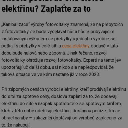
elektřinu? Zaplaťte za to
„Kanibalizace“ výroby fotovoltaiky znamená, že na přebytcích
z fotovoltaiky se bude vydělávat hůř a hůř. S přibývajícím
instalovaným výkonem se přebytky u jednoho výrobce se
potkají s přebytky v celé síti a
cena elektřiny
dodané v tuto
dobu bude nulová nebo záporná. Jinak řečeno, rozvoj
fotovoltaiky ohrožuje rozvoj fotovoltaiky. Experti na tento jev
upozorňují už delší dobu, asi nikdo ale nepředpovídal, že
taková situace ve velkém nastane již v roce 2023.
Při záporných cenách výrobci elektřiny, kteří prodávají elektřinu
do sítě za spotové ceny, doslova zaplatí za to, že dodávají
elektřinu do sítě a naopak spotřebitelé se spotovým tarifem,
kteří v této době odebírají elektřinu, dostanou peníze. Trh se
obrací naruby – zákazníci dostávají od výrobců zaplaceno za
to, že nakupují.