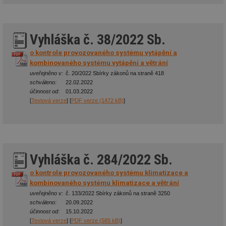
Vyhláška č. 38/2022 Sb.
o kontrole provozovaného systému vytápění a
kombinovaného systému vytápění a větrání
uveřejněno v:
č. 20/2022 Sbírky zákonů na straně 418
schváleno:
22.02.2022
účinnost od:
01.03.2022
[
Textová verze
] [
PDF verze (1472 kB)
]
Vyhláška č. 284/2022 Sb.
o kontrole provozovaného systému klimatizace a
kombinovaného systému klimatizace a větrání
uveřejněno v:
č. 133/2022 Sbírky zákonů na straně 3250
schváleno:
20.09.2022
účinnost od:
15.10.2022
[
Textová verze
] [
PDF verze (585 kB)
]