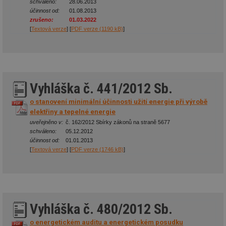
schváleno:
28.06.2013
účinnost od:
01.08.2013
zrušeno:
01.03.2022
[
Textová verze
] [
PDF verze (1190 kB)
]
Vyhláška č. 441/2012 Sb.
o stanovení minimální účinnosti užití energie při výrobě
elektřiny a tepelné energie
uveřejněno v:
č. 162/2012 Sbírky zákonů na straně 5677
schváleno:
05.12.2012
účinnost od:
01.01.2013
[
Textová verze
] [
PDF verze (1746 kB)
]
Vyhláška č. 480/2012 Sb.
o energetickém auditu a energetickém posudku