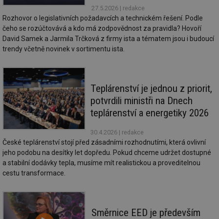
we
27.5.2026
| redakce
Rozhovor o legislativních požadavcích a technickém řešení. Podle
__cf_bm
29 minut
Te
Cloudflare Inc.
59 sekund
co
.vimeo.com
čeho se rozúčtovává a kdo má zodpovědnost za pravidla? Hovoří
po
David Samek a Jarmila Trčková z firmy ista a tématem jsou i budoucí
ro
li
trendy včetně novinek v sortimentu ista.
To
př
by
po
zp
Teplárenství je jednou z priorit,
po
we
potvrdili ministři na Dnech
st
teplárenství a energetiky 2026
sid
forum.tzb-
1 rok
To
info.cz
bě
so
30.4.2026
| redakce
al
České teplárenství stojí před zásadními rozhodnutími, která ovlivní
na
so
jeho podobu na desítky let dopředu. Pokud chceme udržet dostupné
re
a stabilní dodávky tepla, musíme mít realistickou a proveditelnou
pr
po
cestu transformace.
sp
rel
_hjIncludedInSessionSample
1 minuta
Te
Hotjar Ltd
59 sekund
co
energetika.tzb-
Směrnice EED je především
na
info.cz