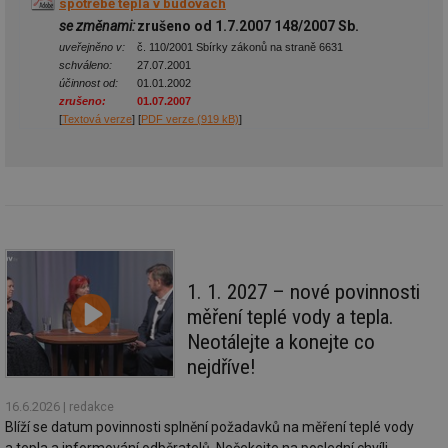
spotřebě tepla v budovách
př
w
se změnami:
zrušeno od 1.7.2007 148/2007 Sb.
po
uveřejněno v:
č. 110/2001 Sbírky zákonů na straně 6631
Sp
Go
schváleno:
27.07.2001
da
účinnost od:
01.01.2002
kó
zrušeno:
01.07.2007
Po
[
Textová verze
] [
PDF verze (919 kB)
]
lz
za
nu
be
sk
fu
sp
ná
je
kte
id
př
1. 1. 2027 – nové povinnosti
úč
An
měření teplé vody a tepla.
id
energetika.tzb-
10 let
Te
Neotálejte a konejte co
info.cz
co
po
nejdříve!
vy
se
16.6.2026
| redakce
_hjIncludedInSessionSample
1 minuta
Te
Hotjar Ltd
Blíží se datum povinnosti splnění požadavků na měření teplé vody
59 sekund
co
kalkulator.tzb-
na
info.cz