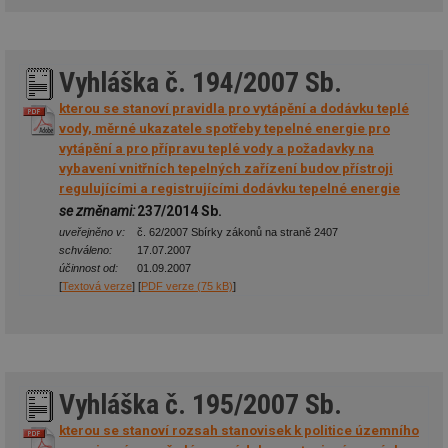
Vyhláška č. 194/2007 Sb.
kterou se stanoví pravidla pro vytápění a dodávku teplé
vody, měrné ukazatele spotřeby tepelné energie pro
vytápění a pro přípravu teplé vody a požadavky na
vybavení vnitřních tepelných zařízení budov přístroji
regulujícími a registrujícími dodávku tepelné energie
se změnami:
237/2014 Sb.
uveřejněno v:
č. 62/2007 Sbírky zákonů na straně 2407
schváleno:
17.07.2007
účinnost od:
01.09.2007
[
Textová verze
] [
PDF verze (75 kB)
]
Vyhláška č. 195/2007 Sb.
kterou se stanoví rozsah stanovisek k politice územního