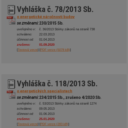
Vyhláška č. 78/2013 Sb.
o energetické náročnosti budov
se změnami:
230/2015 Sb.
uveřejněno v:
č. 36/2013 Sbírky zákonů na straně 738
schváleno:
22.03.2013
účinnost od:
01.04.2013
zrušeno:
01.09.2020
[
Textová verze
] [
PDF verze (5078 kB)
]
Vyhláška č. 118/2013 Sb.
o energetických specialistech
se změnami:
234/2015 Sb., zrušeno 4/2020 Sb.
uveřejněno v:
č. 53/2013 Sbírky zákonů na straně 1274
schváleno:
09.05.2013
účinnost od:
01.06.2013
zrušeno:
25.01.2020
[
Textová verze
] [
PDF verze (283 kB)
]