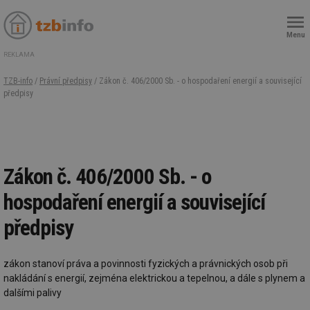
Menu
REKLAMA
TZB-info
/
Právní předpisy
/ Zákon č. 406/2000 Sb. - o hospodaření energií a související
předpisy
Zákon č. 406/2000 Sb. - o
hospodaření energií a související
předpisy
zákon stanoví práva a povinnosti fyzických a právnických osob při
nakládání s energií, zejména elektrickou a tepelnou, a dále s plynem a
dalšími palivy