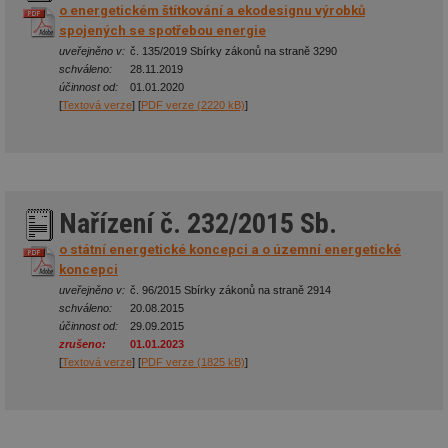
o energetickém štítkování a ekodesignu výrobků
spojených se spotřebou energie
uveřejněno v:
č. 135/2019 Sbírky zákonů na straně 3290
schváleno:
28.11.2019
účinnost od:
01.01.2020
[
Textová verze
] [
PDF verze (2220 kB)
]
Nařízení č. 232/2015 Sb.
o státní energetické koncepci a o územní energetické
koncepci
uveřejněno v:
č. 96/2015 Sbírky zákonů na straně 2914
schváleno:
20.08.2015
účinnost od:
29.09.2015
zrušeno:
01.01.2023
[
Textová verze
] [
PDF verze (1825 kB)
]