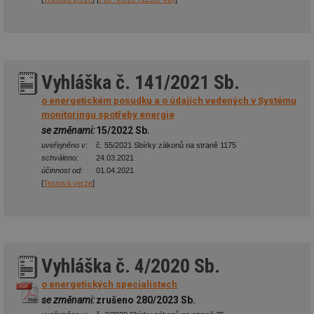
Vyhláška č. 141/2021 Sb.
o energetickém posudku a o údajích vedených v Systému
monitoringu spotřeby energie
se změnami:
15/2022 Sb.
uveřejněno v:
č. 55/2021 Sbírky zákonů na straně 1175
schváleno:
24.03.2021
účinnost od:
01.04.2021
[
Textová verze
]
Vyhláška č. 4/2020 Sb.
o energetických specialistech
se změnami:
zrušeno 280/2023 Sb.