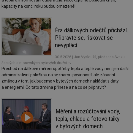
a tepla a informování odběratelů. Nečekejte na poslední chvíli,
ab
kapacity na konci roku budou omezené!
Ho
zd
ná
za
vz
de
Éra dálkových odečtů přichází.
de
re
Připravte se, riskovat se
we
nevyplácí
_hjIncludedInSessionSample
1 minuta
Te
Hotjar Ltd
59 sekund
co
voda.tzb-
30.5.2026
| Jan Vysloužil, předseda Svazu
na
info.cz
ab
českých a moravských bytových družstev
Ho
Přechod na dálkové měření spotřeby tepla a teplé vody není jen další
zd
ná
administrativní položkou na seznamu povinností, ale zásadní
za
změnou v tom, jak budeme v bytových domech nakládat s daty
vz
de
a energiemi. Co tato změna přinese a na co se připravit?
de
re
we
__gfp_64b
1 rok
Je
Gemius
Měření a rozúčtování vody,
so
.tzb-info.cz
kt
tepla, chladu a fotovoltaiky
spr
da
v bytových domech
co
ná