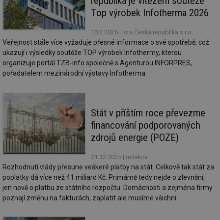
republika je vítězem soutěže
za
vz
Top výrobek Infotherma 2026
de
de
re
10.2.2026
| ista Česká republika s.r.o.
we
Veřejnost stále více vyžaduje přesné informace o své spotřebě, což
ukazují i výsledky soutěže TOP výrobek Infothermy, kterou
_hjIncludedInSessionSample
1 minuta
Te
Hotjar Ltd
59 sekund
co
vytapeni.tzb-
organizuje portál TZB-info společně s Agenturou INFORPRES,
na
info.cz
pořadatelem mezinárodní výstavy Infotherma.
ab
Ho
zd
ná
za
vz
Stát v příštím roce převezme
de
de
financování podporovaných
re
we
zdrojů energie (POZE)
CookieScriptConsent
1 rok
Te
CookieScript
co
.tzb-info.cz
21.12.2025
| redakce
sl
Rozhodnutí vlády přesune veškeré platby na stát. Celkově tak stát za
Sc
za
poplatky dá více než 41 miliard Kč. Primárně tedy nejde o zlevnění,
př
jen nově o platbu ze státního rozpočtu. Domácnosti a zejména firmy
so
so
poznají změnu na fakturách, zaplatit ale musíme všichni.
ná
nu
ba