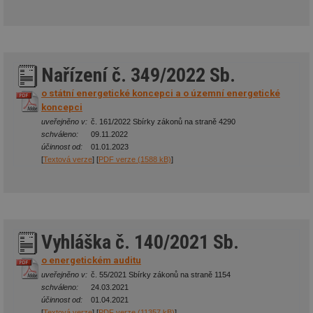
Nařízení č. 349/2022 Sb.
o státní energetické koncepci a o územní energetické
koncepci
uveřejněno v:
č. 161/2022 Sbírky zákonů na straně 4290
schváleno:
09.11.2022
účinnost od:
01.01.2023
[
Textová verze
] [
PDF verze (1588 kB)
]
Vyhláška č. 140/2021 Sb.
o energetickém auditu
uveřejněno v:
č. 55/2021 Sbírky zákonů na straně 1154
schváleno:
24.03.2021
účinnost od:
01.04.2021
[
Textová verze
] [
PDF verze (11357 kB)
]