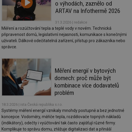
ab
o výhodách, zaznělo od
Ho
zd
ARTAV na Infothermě 2026
ná
za
vz
31.3.2026
| redakce
de
Měření a rozúčtování tepla a teplé vody v novém. Technická
de
re
připravenost domů, legislativní nejasnosti, komunikace s konečnými
we
uživateli. Dálkově odečitatelná zařízení, přístup pro zákazníka nebo
_hjIncludedInSessionSample
1 minuta
Te
Hotjar Ltd
správce.
59 sekund
co
stavba.tzb-
na
info.cz
ab
Ho
zd
Měření energií v bytových
ná
za
domech: proč může být
vz
de
kombinace více dodavatelů
de
re
problém
we
id
www.tzb-
10 let
Te
18.3.2026
| ista Česká republika s.r.o.
info.cz
co
Systémy měření energií vznikaly mnohdy postupně a bez jednotné
po
vy
koncepce. Vodoměry, měřiče tepla, rozdělovače topných nákladů
se
(indikátory), odečty i vyúčtování tak často zajišťují různé firmy.
Komplikuje to správu domu, ztěžuje digitalizaci dat a přináší
id
m.tzb-info.cz
10 let
Te