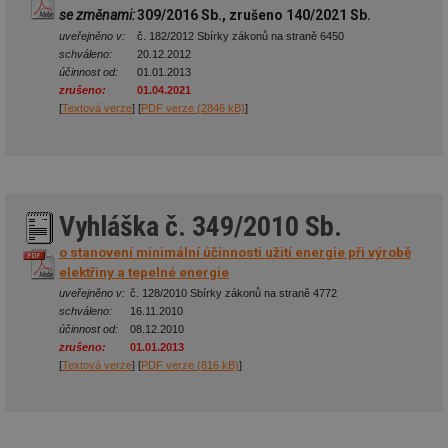
se změnami:
309/2016 Sb., zrušeno 140/2021 Sb.
uveřejněno v:
č. 182/2012 Sbírky zákonů na straně 6450
schváleno:
20.12.2012
účinnost od:
01.01.2013
zrušeno:
01.04.2021
[
Textová verze
] [
PDF verze (2846 kB)
]
Vyhláška č. 349/2010 Sb.
o stanovení minimální účinnosti užití energie při výrobě
elektřiny a tepelné energie
uveřejněno v:
č. 128/2010 Sbírky zákonů na straně 4772
schváleno:
16.11.2010
účinnost od:
08.12.2010
zrušeno:
01.01.2013
[
Textová verze
] [
PDF verze (816 kB)
]