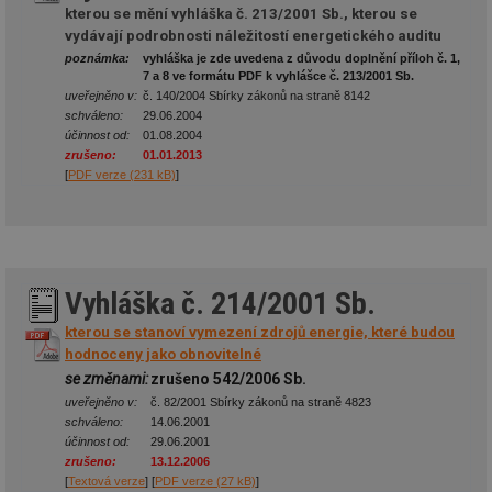
ab
kterou se mění vyhláška č. 213/2001 Sb., kterou se
sl
ce
vydávají podrobnosti náležitostí energetického auditu
pr
poznámka:
vyhláška je zde uvedena z důvodu doplnění příloh č. 1,
poč
7 a 8 ve formátu PDF k vyhlášce č. 213/2001 Sb.
Ne
žá
uveřejněno v:
č. 140/2004 Sbírky zákonů na straně 8142
id
schváleno:
29.06.2004
in
účinnost od:
01.08.2004
zrušeno:
01.01.2013
id
forum.tzb-
1 rok
Te
info.cz
co
[
PDF verze (231 kB)
]
po
vy
se
_hjIncludedInSessionSample
1 minuta
Te
Hotjar Ltd
59 sekund
co
vetrani.tzb-
na
info.cz
Vyhláška č. 214/2001 Sb.
ab
Ho
zd
kterou se stanoví vymezení zdrojů energie, které budou
ná
hodnoceny jako obnovitelné
za
vz
se změnami:
zrušeno 542/2006 Sb.
de
de
uveřejněno v:
č. 82/2001 Sbírky zákonů na straně 4823
re
schváleno:
14.06.2001
we
účinnost od:
29.06.2001
zrušeno:
13.12.2006
id
voda.tzb-
10 let
Te
info.cz
co
[
Textová verze
] [
PDF verze (27 kB)
]