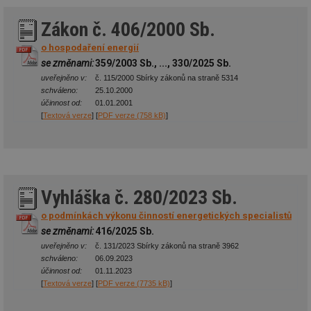
Zákon č. 406/2000 Sb.
o hospodaření energií
se změnami:
359/2003 Sb., ..., 330/2025 Sb.
uveřejněno v:
č. 115/2000 Sbírky zákonů na straně 5314
schváleno:
25.10.2000
účinnost od:
01.01.2001
[
Textová verze
] [
PDF verze (758 kB)
]
Vyhláška č. 280/2023 Sb.
o podmínkách výkonu činností energetických specialistů
se změnami:
416/2025 Sb.
uveřejněno v:
č. 131/2023 Sbírky zákonů na straně 3962
schváleno:
06.09.2023
účinnost od:
01.11.2023
[
Textová verze
] [
PDF verze (7735 kB)
]