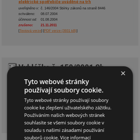
elektrické spotřebiče uváděné na trh
uveřejněno v:
č. 146/2004 Sbírky zákonů na straně 8446
schváleno:
08.07.2004
účinnost od:
01.08.2004
zrušeno:
21.11.2011
[
Textová verze
] [
PDF verze (3931 kB)
]
Vyhláška č. 150/2001 Sb.
×
kterou se stanoví minimální účinnost užití energie při
Tyto webové stránky
výrobě elektřiny a tepelné energie
používají soubory cookie.
se změnami:
478/2005 Sb., zrušeno 349/2010 Sb.
uveřejněno v:
č. 60/2001 Sbírky zákonů na straně 3458
Tyto webové stránky používají soubory
schváleno:
12.04.2001
cookie ke zlepšení uživatelského zážitku.
účinnost od:
03.05.2001
zrušeno:
08.12.2010
Používáním našich webových stránek
[
Textová verze
]
souhlasíte se všemi soubory cookie v
souladu s našimi zásadami používání
souborů cookie.
Více informací