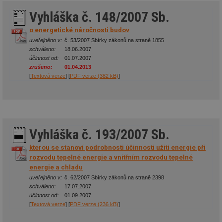
Vyhláška č. 148/2007 Sb.
o energetické náročnosti budov
uveřejněno v:
č. 53/2007 Sbírky zákonů na straně 1855
schváleno:
18.06.2007
účinnost od:
01.07.2007
zrušeno:
01.04.2013
[
Textová verze
] [
PDF verze (382 kB)
]
Vyhláška č. 193/2007 Sb.
kterou se stanoví podrobnosti účinnosti užití energie při
rozvodu tepelné energie a vnitřním rozvodu tepelné
energie a chladu
uveřejněno v:
č. 62/2007 Sbírky zákonů na straně 2398
schváleno:
17.07.2007
účinnost od:
01.09.2007
[
Textová verze
] [
PDF verze (236 kB)
]