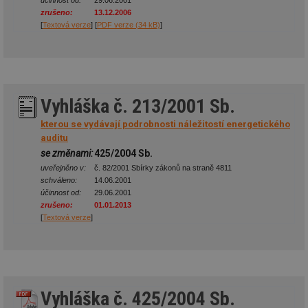
zrušeno:
13.12.2006
mv
2 měsíce 4
Te
Airtable
[
Textová verze
] [
PDF verze (34 kB)
]
týdny
co
.tzb-info.cz
po
sl
už
int
vý
vl
po
Vyhláška č. 213/2001 Sb.
Air
us
kterou se vydávají podrobnosti náležitostí energetického
už
pr
auditu
int
se změnami:
425/2004 Sb.
tě
uveřejněno v:
č. 82/2001 Sbírky zákonů na straně 4811
id
vytapeni.tzb-
10 let
Te
schváleno:
14.06.2001
info.cz
co
po
účinnost od:
29.06.2001
vy
zrušeno:
01.01.2013
se
[
Textová verze
]
id
stavba.tzb-
10 let
Te
info.cz
co
po
vy
se
_hjFirstSeen
29 minut
So
Hotjar Ltd
Vyhláška č. 425/2004 Sb.
59 sekund
na
.tzb-info.cz