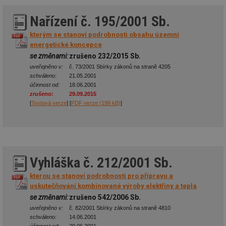
_hjAbsoluteSessionInProgress
29 minut
So
Hotjar Ltd
Nařízení č. 195/2001 Sb.
59 sekund
na
.tzb-info.cz
ab
sl
kterým se stanoví podrobnosti obsahu územní
ce
energetické koncepce
pr
poč
se změnami:
zrušeno 232/2015 Sb.
Ne
uveřejněno v:
č. 73/2001 Sbírky zákonů na straně 4205
žá
id
schváleno:
21.05.2001
in
účinnost od:
18.06.2001
zrušeno:
29.09.2015
id
vetrani.tzb-
10 let
Te
[
Textová verze
] [
PDF verze (199 kB)
]
info.cz
co
po
vy
se
_hjIncludedInSessionSample
1 minuta
Te
Hotjar Ltd
59 sekund
co
elektro.tzb-
na
info.cz
Vyhláška č. 212/2001 Sb.
ab
Ho
zd
kterou se stanoví podrobnosti pro přípravu a
ná
uskutečňování kombinované výroby elektřiny a tepla
za
vz
se změnami:
zrušeno 542/2006 Sb.
de
uveřejněno v:
č. 82/2001 Sbírky zákonů na straně 4810
de
schváleno:
14.06.2001
re
we
účinnost od:
29.06.2001