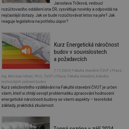
cookie se
informace
Jaroslava Trčková, vedoucí
za
používá k
jak konco
už
rozúčtovacího oddělení ista ČR, vysvětluje novinky a odpovídá na
rozlišení
uživatel p
pr
jedinečných
webové st
nejčastější dotazy. Jak se bude rozúčtovávat letos na jaře? Jak
na
uživatelů
a jakoukol
op
reaguje legislativa na potřebu úspor?
přiřazením
reklamu, 
re
náhodně
koncový už
n
vygenerovaného
mohl vidě
re
čísla jako
návštěvou
identifikátoru
uvedenéh
si23
www.tzb-info.cz
2 měsíce
Ta
klienta. Je
webu.
Kurz Energetická náročnost
po
součástí
uk
každého
id
vytahy.tzb-
10 let
Tento sou
budov v souvislostech
už
požadavku na
info.cz
cookie se
pr
stránku na webu
a požadavcích
používá k c
in
a slouží k
analýze a
pr
výpočtu údajů o
optimaliza
úč
návštěvnících,
7.11.2024
| Fakulta stavební ČVUT v Praze,
reklamníc
relacích a
kampaní v
Ing. Miroslav Urban, Ph.D., ČVUT v Praze, Fakulta stavební, Katedra
si23
elektro.tzb-info.cz
2 měsíce
Ta
kampaních pro
DoubleClic
po
technických zařízení budov
analytické
Google Ta
uk
přehledy webů.
Suite
Kurz celoživotního vzdělávání na Fakultě stavební ČVUT je určen
už
pr
všem, kteří si chtějí osvojit problematiku zpracování hodnocení
tuuid
.creative-
1 rok
Tento sou
in
energetické náročnosti budovy se všemi aspekty – teoretické
serving.com
cookie nas
pr
hlavně
úč
základy, praktická zkušenost.
bidswitch.
aby byly
a-title
oze.tzb-info.cz
Zavřením
T
reklamní 
prohlížeče
co
pro návšt
po
webu
uk
Topná sezóna v září 2024
relevantněj
ti