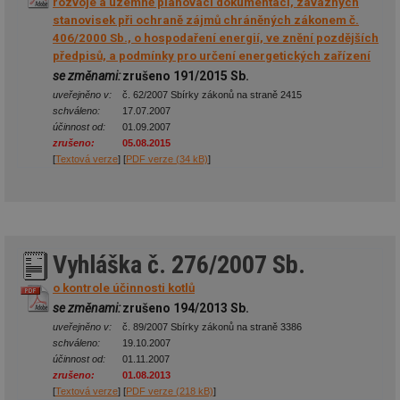
rozvoje a územně plánovací dokumentaci, závazných
stanovisek při ochraně zájmů chráněných zákonem č.
406/2000 Sb., o hospodaření energií, ve znění pozdějších
předpisů, a podmínky pro určení energetických zařízení
se změnami:
zrušeno 191/2015 Sb.
uveřejněno v:
č. 62/2007 Sbírky zákonů na straně 2415
schváleno:
17.07.2007
účinnost od:
01.09.2007
zrušeno:
05.08.2015
[
Textová verze
] [
PDF verze (34 kB)
]
Vyhláška č. 276/2007 Sb.
o kontrole účinnosti kotlů
se změnami:
zrušeno 194/2013 Sb.
uveřejněno v:
č. 89/2007 Sbírky zákonů na straně 3386
schváleno:
19.10.2007
účinnost od:
01.11.2007
zrušeno:
01.08.2013
[
Textová verze
] [
PDF verze (218 kB)
]