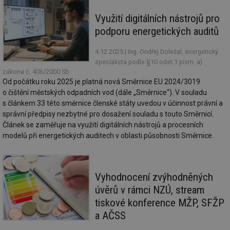
Co
Sc
Využití digitálních nástrojů pro
fu
sp
podporu energetických auditů
id
elektro.tzb-
10 let
Te
info.cz
co
4.12.2025
| Ing. Ondřej Doležal, energetický
po
specialista podle §10 odst.1 písm. a)
vy
se
zákona č. 406/2000 Sb.
Od počátku roku 2025 je platná nová Směrnice EU 2024/3019
sid
kalkulator.tzb-
Zavřením
To
o čištění městských odpadních vod (dále „Směrnice“). V souladu
info.cz
prohlížeče
bě
so
s článkem 33 této směrnice členské státy uvedou v účinnost právní a
al
správní předpisy nezbytné pro dosažení souladu s touto Směrnicí.
na
so
Článek se zaměřuje na využití digitálních nástrojů a procesních
re
modelů při energetických auditech v oblasti působnosti Směrnice.
pr
po
sp
rel
Vyhodnocení zvýhodněných
úvěrů v rámci NZÚ, stream
tiskové konference MŽP, SFŽP
Název
Provider
Provider
/
Doména
Vyprší
P
Název
/
Vyprší
Popis
a AČSS
c
.creative-serving.com
1 rok
T
Doména
Provider
co
Název
/
Vyprší
Popis