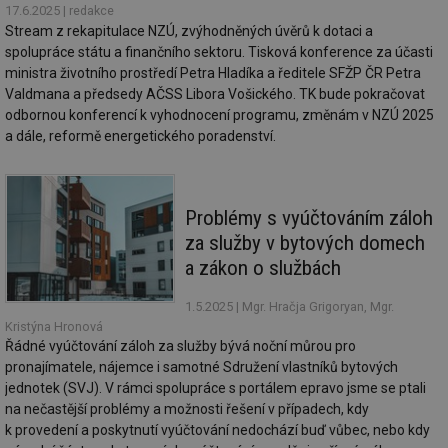
po
test
.m6r.eu
59
Pokud víte něco
17.6.2025
| redakce
Doména
Provider
/
id
Název
Vyprší
Popis
minut
o tomto souboru
Doména
Stream z rekapitulace NZÚ, zvýhodněných úvěrů k dotaci a
če
59
cookie a jeho
_ga_7ZNSXSZSDQ
.tzb-
2 roky
Tento soubor
a 
spolupráce státu a finančního sektoru. Tisková konference za účasti
sekund
použití, které
info.cz
cookie používá
VISITOR_INFO1_LIVE
5 měsíců
Tento sou
Google LLC
ná
nejsou specifické
Google Analytics
4 týdny
cookie nas
ministra životního prostředí Petra Hladíka a ředitele SFŽP ČR Petra
.youtube.com
př
pro konkrétní
k zachování
Youtube k
w
Valdmana a předsedy AČSS Libora Vošického. TK bude pokračovat
web, přidejte své
stavu relace.
sledování
st
příspěvky.
uživatelsk
odbornou konferencí k vyhodnocení programu, změnám v NZÚ 2025
S
_gat_UA-5901706-
.tzb-
59
Toto je soubor
předvoleb
da
a dále, reformě energetického poradenství.
2
info.cz
sekund
cookie typu
videa You
n
vzoru nastavený
vložená d
už
službou Google
webů; můž
w
Analytics, kde
určit, zda
st
prvek vzoru v
návštěvní
na
názvu obsahuje
používá n
Problémy s vyúčtováním záloh
st
jedinečné
nebo staro
př
za služby v bytových domech
identifikační
rozhraní
číslo účtu nebo
Youtube.
DEVICE_INFO
5 měsíců
Ta
YouTube
a zákon o službách
webu, ke
4 týdny
uk
.youtube.com
kterému se
tuuid_lu
.bidswitch.net
1 rok
Obsahuje
o 
vztahuje. Jedná
jedinečné 
za
1.5.2025
| Mgr. Hračja Grigoryan, Mgr.
se o variantu
návštěvník
zn
cookie _gat,
které umo
Kristýna Hronová
op
která se používá
Bidswitch
a 
Řádné vyúčtování záloh za služby bývá noční můrou pro
k omezení
sledovat
sp
množství dat
pronajímatele, nájemce i samotné Sdružení vlastníků bytových
návštěvní
za
zaznamenaných
více webe
se
jednotek (SVJ). V rámci spolupráce s portálem epravo jsme se ptali
společností
umožňuje
už
Google na
na nečastější problémy a možnosti řešení v případech, kdy
Bidswitch
zk
webech s
optimaliz
že
k provedení a poskytnutí vyúčtování nedochází buď vůbec, nebo kdy
velkým
relevanci 
zo