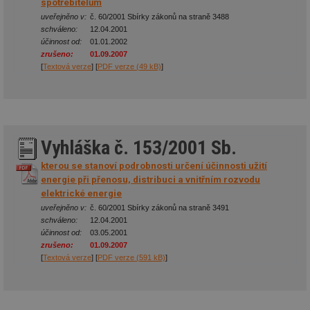
spotřebitelům
uveřejněno v:
č. 60/2001 Sbírky zákonů na straně 3488
schváleno:
12.04.2001
Nezbytně nutné soubory
Výkonové soubory
účinnost od:
01.01.2002
zrušeno:
01.09.2007
Soubory cílení
Funkční soubory
[
Textová verze
] [
PDF verze (49 kB)
]
Nezařazené soubory
Nezbytně nutné soubory cookie umožňují základní
funkce webových stránek, jako je přihlášení
uživatele a správa účtu. Webové stránky nelze bez
nezbytně nutných souborů cookie správně používat.
Vyhláška č. 153/2001 Sb.
Provider
/
Název
Vyprší
Po
kterou se stanoví podrobnosti určení účinnosti užití
Doména
energie při přenosu, distribuci a vnitřním rozvodu
g_state
.forum.tzb-
Zavřením
Sl
elektrické energie
info.cz
prohlížeče
př
po
uveřejněno v:
č. 60/2001 Sbírky zákonů na straně 3491
schváleno:
12.04.2001
g_csrf_token
.forum.tzb-
Zavřením
Sl
účinnost od:
03.05.2001
info.cz
prohlížeče
př
zrušeno:
01.09.2007
po
[
Textová verze
] [
PDF verze (591 kB)
]
id
konference.tzb-
1 rok
Te
info.cz
co
po
vy
se