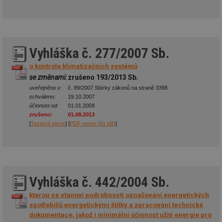
Vyhláška č. 277/2007 Sb.
o kontrole klimatizačních systémů
se změnami:
zrušeno 193/2013 Sb.
uveřejněno v:
č. 89/2007 Sbírky zákonů na straně 3398
schváleno:
19.10.2007
účinnost od:
01.01.2009
zrušeno:
01.08.2013
[
Textová verze
] [
PDF verze (91 kB)
]
Vyhláška č. 442/2004 Sb.
kterou se stanoví podrobnosti označování energetických
spotřebičů energetickými štítky a zpracování technické
dokumentace, jakož i minimální účinnost užití energie pro