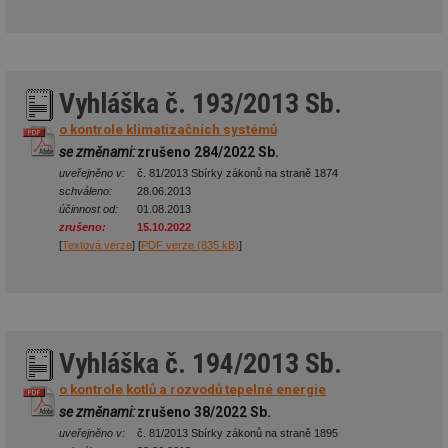
Vyhláška č. 193/2013 Sb.
o kontrole klimatizačních systémů
se změnami:
zrušeno 284/2022 Sb.
uveřejněno v:
č. 81/2013 Sbírky zákonů na straně 1874
schváleno:
28.06.2013
účinnost od:
01.08.2013
zrušeno:
15.10.2022
[
Textová verze
] [
PDF verze (835 kB)
]
Vyhláška č. 194/2013 Sb.
o kontrole kotlů a rozvodů tepelné energie
se změnami:
zrušeno 38/2022 Sb.
uveřejněno v:
č. 81/2013 Sbírky zákonů na straně 1895