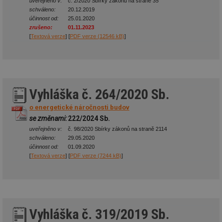
uveřejněno v:
č. 2/2020 Sbírky zákonů na straně 35
schváleno:
20.12.2019
účinnost od:
25.01.2020
zrušeno:
01.11.2023
[
Textová verze
] [
PDF verze (12546 kB)
]
Vyhláška č. 264/2020 Sb.
o energetické náročnosti budov
se změnami:
222/2024 Sb.
uveřejněno v:
č. 98/2020 Sbírky zákonů na straně 2114
schváleno:
29.05.2020
účinnost od:
01.09.2020
[
Textová verze
] [
PDF verze (7244 kB)
]
Vyhláška č. 319/2019 Sb.