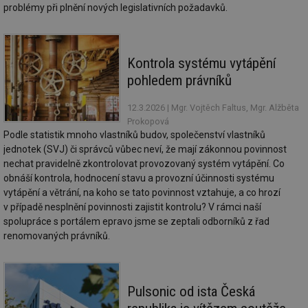
co
problémy při plnění nových legislativních požadavků.
po
vy
se
_hjIncludedInSessionSample
1 minuta
Te
Hotjar Ltd
Kontrola systému vytápění
59 sekund
co
www.tzb-
na
info.cz
pohledem právníků
ab
Ho
zd
12.3.2026
| Mgr. Vojtěch Faltus, Mgr. Alžběta
ná
za
Prokopová
vz
Podle statistik mnoho vlastníků budov, společenství vlastníků
de
de
jednotek (SVJ) či správců vůbec neví, že mají zákonnou povinnost
re
nechat pravidelně zkontrolovat provozovaný systém vytápění. Co
we
obnáší kontrola, hodnocení stavu a provozní účinnosti systému
id
mojefirma.tzb-
1 rok
Te
vytápění a větrání, na koho se tato povinnost vztahuje, a co hrozí
info.cz
co
po
v případě nesplnění povinnosti zajistit kontrolu? V rámci naší
vy
spolupráce s portálem epravo jsme se zeptali odborníků z řad
se
renomovaných právníků.
_hjIncludedInSessionSample
2 minuty
Te
Hotjar Ltd
co
forum.tzb-
na
info.cz
ab
Ho
Pulsonic od ista Česká
zd
ná