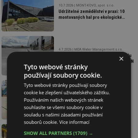
10.7.2026
MONT-KOVO, spol. s r.o.
Udržitelné zemědělství v praxi: 10
montovaných hal pro ekologické
farmaření
4.7.2026
MEA Water Management s.r.o.
Průmyslové plochy výrobního závodu
×
Medline chrání zátěžové žlaby MEA EN
Tyto webové stránky
používají soubory cookie.
Tyto webové stránky používají soubory
cookie ke zlepšení uživatelského zážitku.
19.6.2026
MEA Water Management s.r.o.
Používáním našich webových stránek
Odvodnění MEA pro nový prostor
u Muzea Tatra v Kopřivnici
souhlasíte se všemi soubory cookie v
souladu s našimi zásadami používání
souborů cookie.
Více informací
SHOW ALL PARTNERS
(1709) →
10.6.2026
CS-BETON s.r.o.