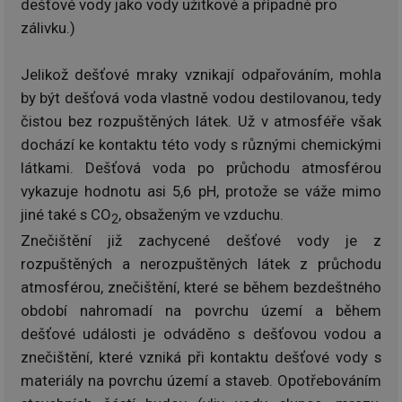
dešťové vody jako vody užitkové a případně pro
zálivku.)
Jelikož dešťové mraky vznikají odpařováním, mohla
by být dešťová voda vlastně vodou destilovanou, tedy
čistou bez rozpuštěných látek. Už v atmosféře však
dochází ke kontaktu této vody s různými chemickými
látkami. Dešťová voda po průchodu atmosférou
vykazuje hodnotu asi 5,6 pH, protože se váže mimo
jiné také s CO
, obsaženým ve vzduchu.
2
Znečištění již zachycené dešťové vody je z
rozpuštěných a nerozpuštěných látek z průchodu
atmosférou, znečištění, které se během bezdeštného
období nahromadí na povrchu území a během
dešťové události je odváděno s dešťovou vodou a
znečištění, které vzniká při kontaktu dešťové vody s
materiály na povrchu území a staveb. Opotřebováním