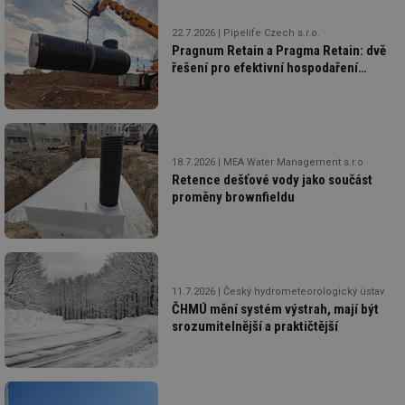
22.7.2026
Pipelife Czech s.r.o.
Pragnum Retain a Pragma Retain: dvě
řešení pro efektivní hospodaření
s dešťovou vodou
18.7.2026
MEA Water Management s.r.o.
Retence dešťové vody jako součást
proměny brownfieldu
11.7.2026
Český hydrometeorologický ústav
ČHMÚ mění systém výstrah, mají být
srozumitelnější a praktičtější