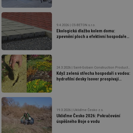
po
sl
už
int
vý
vl
9.4.2026
CS-BETON s.r.o.
po
Ekologická dlažba kolem domu:
Air
zpevnění ploch a efektivní hospodaření
us
už
s dešťovou vodou
pr
int
tě
id
vytapeni.tzb-
10 let
Te
info.cz
co
24.3.2026
Saint-Gobain Construction Products CZ a.s., Isover
po
Když zelená střecha hospodaří s vodou:
vy
se
hydrofilní desky Isover prospívají
vegetaci i okolnímu prostředí
id
stavba.tzb-
10 let
Te
info.cz
co
po
vy
se
19.3.2026
Ukliďme Česko z.s.
_hjFirstSeen
29 minut
So
Hotjar Ltd
Ukliďme Česko 2026: Pokračování
59 sekund
na
.tzb-info.cz
ab
úspěšného Boje o vodu
sl
ce
pr