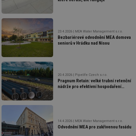
ab
sl
ce
pr
poč
Ne
žá
23.4.2026
MEA Water Management s.r.o.
id
in
Bezbariérové odvodnění MEA domova
seniorů v Hrádku nad Nisou
id
vetrani.tzb-
10 let
Te
info.cz
co
po
vy
se
_hjIncludedInSessionSample
1 minuta
Te
Hotjar Ltd
59 sekund
co
20.4.2026
Pipelife Czech s.r.o.
elektro.tzb-
na
info.cz
Pragnum Retain: velké trubní retenční
ab
nádrže pro efektivní hospodaření
Ho
s dešťovou vodou
zd
ná
za
vz
de
de
re
14.4.2026
MEA Water Management s.r.o.
we
Odvodnění MEA pro zakřivenou fasádu
mv
2 měsíce 4
Te
Airtable
týdny
co
.tzb-info.cz