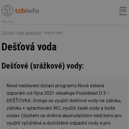
Menu
REKLAMA
TZB-info
/
Voda, kanalizace
/ Dešťová voda
Dešťová voda
Dešťové (srážkové) vody:
Nové nastavení dotací programu Nová zelená
úsporám od října 2021 obsahuje Podoblast D.3 –
DEŠŤOVKA. Dotuje se využití dešťové vody na zálivku,
zálivku + splachování WC, využití šedé vody a šedá
voda+ (Systém se dvěma akumulačními nádržemi pro
využití vyčištěné a dočištěné odpadní vody a pro