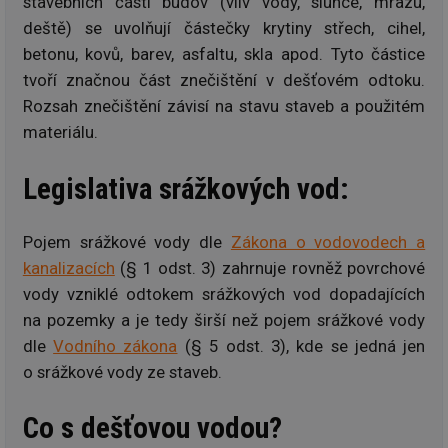
stavebních částí budov (vliv vody, slunce, mrazu,
deště) se uvolňují částečky krytiny střech, cihel,
betonu, kovů, barev, asfaltu, skla apod. Tyto částice
tvoří značnou část znečištění v dešťovém odtoku.
Rozsah znečištění závisí na stavu staveb a použitém
materiálu.
Legislativa srážkových vod:
Pojem srážkové vody dle
Zákona o vodovodech a
kanalizacích
(§ 1 odst. 3) zahrnuje rovněž povrchové
vody vzniklé odtokem srážkových vod dopadajících
na pozemky a je tedy širší než pojem srážkové vody
dle
Vodního zákona
(§ 5 odst. 3), kde se jedná jen
o srážkové vody ze staveb.
Co s dešťovou vodou?