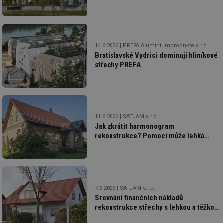
Boršov
14.6.2026
PREFA Aluminiumprodukte s.r.o.
Bratislavské Vydrici dominují hliníkové
střechy PREFA
11.6.2026
SATJAM s.r.o.
Jak zkrátit harmonogram
rekonstrukce? Pomoci může lehká
plechová krytina
7.6.2026
SATJAM s.r.o.
Srovnání finančních nákladů
rekonstrukce střechy s lehkou a těžkou
krytinou