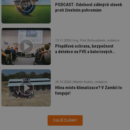
id
konference.tzb-
1 rok
Te
PODCAST: Odolnost zděných staveb
info.cz
co
po
proti živelním pohromám
vy
se
_hjAbsoluteSessionInProgress
29 minut
So
Hotjar Ltd
59 sekund
na
.tzb-info.cz
ab
sl
13.11.2025
Ing. Petr Bohuslávek, redakce
ce
pr
Přepěťová ochrana, bezpečnost
poč
a detekce na FVE a bateriových
Ne
úložištích
žá
id
in
id
vetrani.tzb-
10 let
Te
info.cz
co
29.10.2025
Martin Kubín, redakce
po
vy
Hlína místo klimatizace? V Zambii to
se
funguje!
_hjIncludedInSessionSample
1 minuta
Te
Hotjar Ltd
59 sekund
co
elektro.tzb-
na
info.cz
ab
Ho
zd
DALŠÍ ČLÁNKY
ná
za