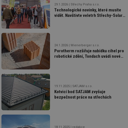
29.1.2026
Střechy Praha s.r.o.
Technologické novinky, které musíte
vidět. Navštivte veletrh Střechy-Solar-
Řemeslo 2026
Nezbytně nutné soubory
Výkonové soubory
Soubory cílení
Funkční soubory
24.1.2026
Wienerberger s.r.o.
Nezařazené soubory
Porotherm rozšiřuje nabídku cihel pro
robotické zdění, Tondach uvádí nové
Nezbytně nutné soubory cookie umožňují základní
doplňky a řešení pro montáž FVE
funkce webových stránek, jako je přihlášení
uživatele a správa účtu. Webové stránky nelze bez
nezbytně nutných souborů cookie správně používat.
Provider
/
Název
Vyprší
Po
19.11.2025
SATJAM s.r.o.
Doména
Kotvicí bod SATJAM zvyšuje
g_state
.forum.tzb-
Zavřením
Sl
bezpečnost práce na střechách
info.cz
prohlížeče
př
po
g_csrf_token
.forum.tzb-
Zavřením
Sl
info.cz
prohlížeče
př
po
18.11.2025
redakce