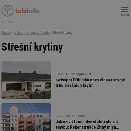
Menu
REKLAMA
Stavba
/
Izolace, střechy a fasády
/ Střešní krytiny
Střešní krytiny
5.8.2026
swissporTON
swissporTON jako nová etapa rozvoje
trhu střešních krytin
20.7.2026
redakce
Jak oživit téměř dvě století starou
stavbu: Rekonstrukce Žitný mlýn