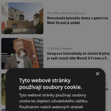
25.4.2026
Wienerberger s.r.o.
Novostavba bytového domu s galerií na
Malé Straně je unikát
11.4.2026
redakce
Integrace fotovoltaiky do střešní krytiny
je opět snazší díky Wevolt X-Frame a X-
Tile
×
Tyto webové stránky
24.3.2026
Saint-Gobain Construction Products CZ a.s., Isover
používají soubory cookie.
Když zelená střecha hospodaří s vodou:
hydrofilní desky Isover prospívají
Tyto webové stránky používají soubory
vegetaci i okolnímu prostředí
cookie ke zlepšení uživatelského zážitku.
Používáním našich webových stránek