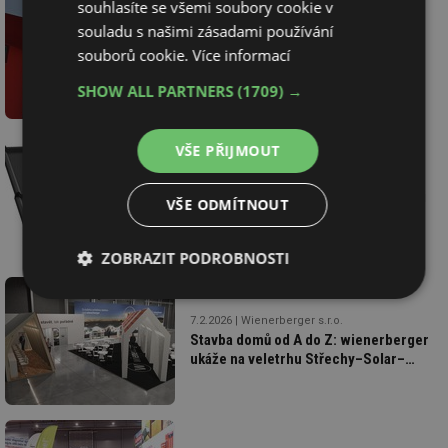
souhlasíte se všemi soubory cookie v
souladu s našimi zásadami používání
16.3.2026
Martin Kubín, redakce
Víte, co rozhoduje o úspěšné
souborů cookie.
Více informací
rekonstrukci domu?
SHOW ALL PARTNERS
(1709) →
VŠE PŘIJMOUT
5.3.2026
SATJAM s.r.o.
Stavební sezóna startuje s novinkami
VŠE ODMÍTNOUT
pro lehké střechy SATJAM
ZOBRAZIT PODROBNOSTI
Nezbytně
Výkonové
Soubory
nutné
soubory
cílení
7.2.2026
Wienerberger s.r.o.
soubory
Stavba domů od A do Z: wienerberger
ukáže na veletrhu Střechy–Solar–
Řemeslo 2026 celý proces stavby na
jednom místě
Funkční soubory
Nezařazené
soubory