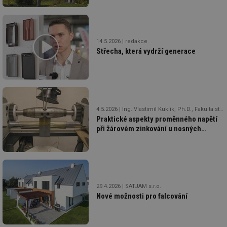
14.5.2026
redakce
Střecha, která vydrží generace
4.5.2026
Ing. Vlastimil Kuklík, Ph.D., Fakulta strojní, ČVUT v Praze
Praktické aspekty proměnného napětí
při žárovém zinkování u nosných
ocelových konstrukcí
29.4.2026
SATJAM s.r.o.
Nové možnosti pro falcování