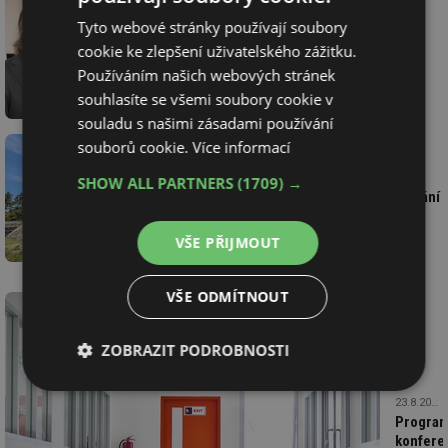
Tyto webové stránky používají soubory
29.10.2025
Ing. Petr Bohuslávek, redakce
cookie ke zlepšení uživatelského zážitku.
Vysoké dřevostavby v příloze K byly
tématem konference Požární
Používáním našich webových stránek
bezpečnost staveb 2025
souhlasíte se všemi soubory cookie v
souladu s našimi zásadami používání
souborů cookie.
Více informací
1.9.2025
Martin Kubín, redakce
SHOW ALL PARTNERS
(1709) →
Japonské slavičí podlahy – jejich vrzání
není závadou!
VŠE PŘIJMOUT
VŠE ODMÍTNOUT
ZOBRAZIT PODROBNOSTI
Nezbytně
Výkonové
Soubory
23.8.2025
nutné
soubory
cílení
Progra
soubory
konfere