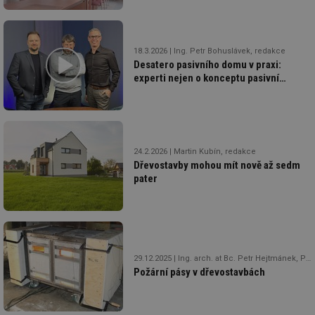
18.3.2026
Ing. Petr Bohuslávek, redakce
Desatero pasivního domu v praxi:
experti nejen o konceptu pasivní
výstavby
24.2.2026
Martin Kubín, redakce
Dřevostavby mohou mít nově až sedm
pater
29.12.2025
Ing. arch. at Bc. Petr Hejtmánek, Ph.D., Ing. Tomáš Vančura, Ing. Daniela Šejnová Pitelková, Ph.D., Ing. Tereza Hlavatá
Požární pásy v dřevostavbách