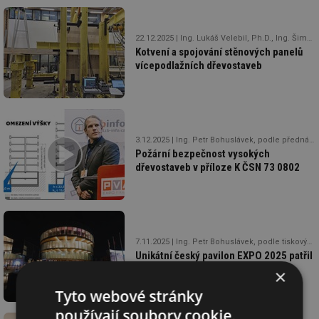
22.12.2025
Ing. Lukáš Velebil, Ph.D., Ing. Šimon Matějka, doc. Ing. Petr Kuklík, CSc., Ing. Jan Pošta, Ph.D., Ing. Martin Hataj, Ph.D., Ing. Jan Jochman
Kotvení a spojování stěnových panelů
vícepodlažních dřevostaveb
3.12.2025
Ing. Petr Bohuslávek, podle přednášky Ing. arch. Petra Hejtmánka, Ph.D.
Požární bezpečnost vysokých
dřevostaveb v příloze K ČSN 73 0802
7.11.2025
Ing. Petr Bohuslávek, podle tiskových zpráv Expo 2025 Czechia
Unikátní český pavilon EXPO 2025 patřil
mezi nejnavštěvovanější expozice
×
Tyto webové stránky
používají soubory cookie.