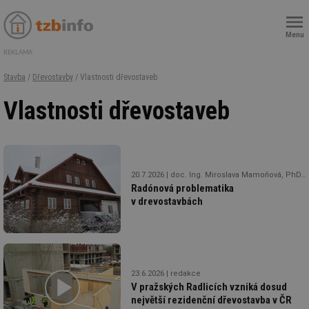
Menu
REKLAMA
Stavba
/
Dřevostavby
/ Vlastnosti dřevostaveb
Vlastnosti dřevostaveb
20.7.2026
doc. Ing. Miroslava Mamoňová, PhD., Ing. Miroslav Vanek, PhD., Ing. Stanislav Jochim, PhD.
Radónová problematika
v drevostavbách
23.6.2026
redakce
V pražských Radlicích vzniká dosud
největší rezidenční dřevostavba v ČR