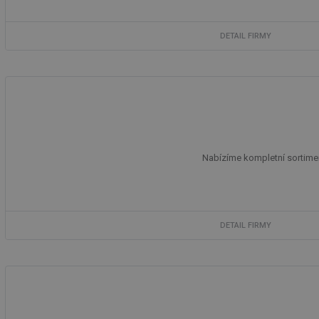
g_csrf_token
DETAIL FIRMY
id
_hjAbsoluteSession
id
_hjIncludedInSessi
Nabízíme kompletní sortiment 
mv
DETAIL FIRMY
id
id
_hjFirstSeen