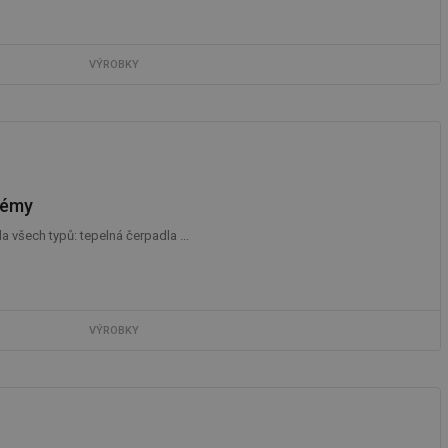
VÝROBKY
stémy
 všech typů: tepelná čerpadla ...
VÝROBKY