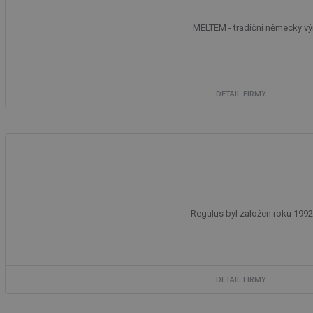
id
MELTEM - tradiční německý výr
_hjIncludedInSessi
id
DETAIL FIRMY
id
id
_hjIncludedInSessi
Regulus byl založen roku 1992 
_dc_gtm_UA-590170
DETAIL FIRMY
id