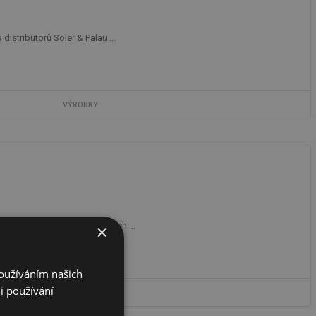
stributorů Soler & Palau ...
VÝROBKY
h/voda. Aplikace od rodinných ...
×
Používáním našich
i používání
VÝROBKY