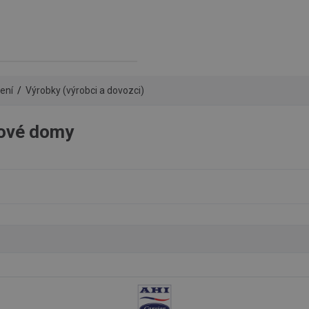
zení
Výrobky (výrobci a dovozci)
tové domy