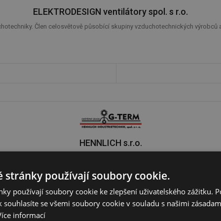
ELEKTRODESIGN ventilátory spol. s r.o.
hotechniky. Člen celosvětově působící skupiny vzduchotechnických výrobců a di
HENNLICH s.r.o.
pelnými čerpadly Waterkotte - tepelná čerpadla voda/voda, země/voda a vzduc
 stránky používají soubory cookie.
ky používají soubory cookie ke zlepšení uživatelského zážitku. 
 souhlasíte se všemi soubory cookie v souladu s našimi zásadam
Více informací