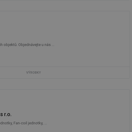
 objektů. Objednávejte u nás ...
VÝROBKY
 r.o.
otky, Fan-coil jednotky, ...