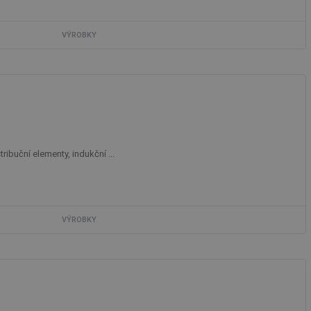
VÝROBKY
ní session uživatele
ar mohl sledovat
 relací. Neobsahuje
ní session uživatele
 informoval Hotjar
ribuční elementy, indukční ...
o vzorkování dat
šeho webu
vání uživatelských
ledů Airtable, k
rakcí v těchto
VÝROBKY
ní session uživatele
ní session uživatele
ar mohl sledovat
 relací. Neobsahuje