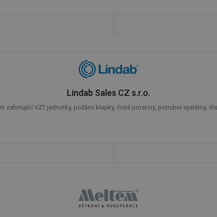
.forum.tzb-
Zavřením
Slouží k přihlášení pomocí Google
info.cz
prohlížeče
konference.tzb-
1 rok
Tento soubor cookie se používá k vytváře
info.cz
InProgress
29 minut
Soubor cookie je nastaven tak, aby Hotj
Hotjar Ltd
59 sekund
začátek cesty uživatele pro celkový počet
.tzb-info.cz
žádné identifikovatelné informace.
vetrani.tzb-
10 let
Tento soubor cookie se používá k vytváře
info.cz
Lindab Sales CZ s.r.o.
onSample
1 minuta
Tento soubor cookie je nastaven tak, aby
Hotjar Ltd
zahrnující VZT jednotky, požární klapky, čisté prostory, potrubní systémy, dist
59 sekund
o tom, zda je tento návštěvník zahrnut d
elektro.tzb-
definovaného denním limitem relace va
info.cz
2 měsíce 4
Tento soubor cookie se používá ke sledo
Airtable
týdny
interakcí a výkonu v rámci vložených poh
.tzb-info.cz
usnadnění uživatelských preferencí a inte
názorech.
vytapeni.tzb-
10 let
Tento soubor cookie se používá k vytváře
info.cz
stavba.tzb-
10 let
Tento soubor cookie se používá k vytváře
info.cz
29 minut
Soubor cookie je nastaven tak, aby Hotj
Hotjar Ltd
59 sekund
začátek cesty uživatele pro celkový počet
.tzb-info.cz