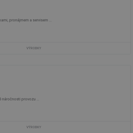
kami, pronájmem a servisem ...
VÝROBKY
 náročnosti provozu ...
VÝROBKY