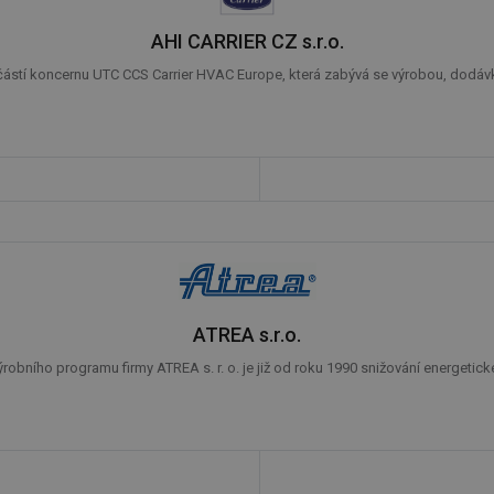
AHI CARRIER CZ s.r.o.
částí koncernu UTC CCS Carrier HVAC Europe, která zabývá se výrobou, dodáv
ATREA s.r.o.
obního programu firmy ATREA s. r. o. je již od roku 1990 snižování energetické