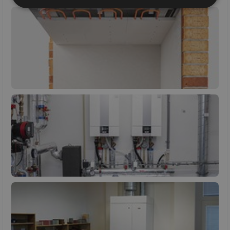
Nezbytně
Výkonové
Soubory
nutné
soubory
cílení
soubory
Funkční soubory
Nezařazené
soubory
Nezbytně nutné soubory
Výkonové soubory
Soubory cílení
Funkční soubory
Nezařazené soubory
Nezbytně nutné soubory cookie umožňují základní
funkce webových stránek, jako je přihlášení
uživatele a správa účtu. Webové stránky nelze bez
nezbytně nutných souborů cookie správně používat.