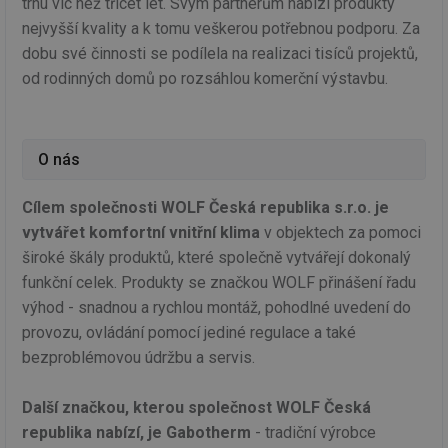
trhu víc než třicet let. Svým partnerům nabízí produkty
nejvyšší kvality a k tomu veškerou potřebnou podporu. Za
dobu své činnosti se podílela na realizaci tisíců projektů,
od rodinných domů po rozsáhlou komerční výstavbu.
O nás
Cílem společnosti WOLF Česká republika s.r.o. je
vytvářet komfortní vnitřní klima
v objektech za pomoci
široké škály produktů, které společně vytvářejí dokonalý
funkční celek. Produkty se značkou WOLF přinášení řadu
výhod - snadnou a rychlou montáž, pohodlné uvedení do
provozu, ovládání pomocí jediné regulace a také
bezproblémovou údržbu a servis.
Další značkou, kterou společnost WOLF Česká
republika nabízí, je Gabotherm
- tradiční výrobce