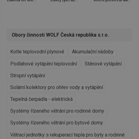
_hjIncludedInSessionSample
1 minuta
Te
Hotjar Ltd
webinářů o plošném
3 000 Kč
rekuperaci WOLF
59 sekund
co
vetrani.tzb-
vytápění/chlazení
v projektu Metropolis
na
info.cz
ab
Gabotherm
Bratislava
Ho
zd
ná
za
Obory činnosti WOLF Česká republika s.r.o.
vz
de
de
re
Kotle teplovodní plynové
Akumulační nádoby
we
Podlahové vytápění teplovodní
Stěnové vytápění
id
voda.tzb-
10 let
Te
info.cz
co
po
Stropní vytápění
vy
se
Solární kolektory pro ohřev vody a vytápění
id
kalkulator.tzb-
1 rok
Te
info.cz
co
po
Tepelná čerpadla - elektrická
vy
se
Systémy řízeného větrání pro rodinné domy
id
oze.tzb-info.cz
10 let
Te
co
Systémy řízeného větrání pro bytové domy
po
vy
se
Větrací jednotky s rekuperací tepla pro byty a rodinné