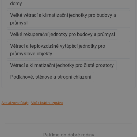
domy
_hjIncludedInSessionSample
1 minuta
Te
Hotjar Ltd
59 sekund
co
oze.tzb-info.cz
na
Velké větrací a klimatizační jednotky pro budovy a
ab
Ho
průmysl
zd
ná
za
Velké rekuperační jednotky pro budovy a průmysl
vz
de
Větrací a teplovzdušné vytápěcí jednotky pro
de
re
průmyslové objekty
we
_dc_gtm_UA-5901706-1
.tzb-info.cz
58 sekund
Te
Větrací a klimatizační jednotky pro čisté prostory
co
př
Podlahové, stěnové a stropní chlazení
w
po
Sp
Go
da
kó
Po
Aktualizovat údaje
Vložit krátkou zprávu
lz
za
nu
be
sk
fu
sp
Patříme do dobré rodiny
ná