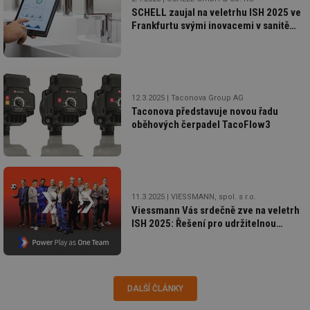
id
konference.tzb-
1 rok
Te
SCHELL zaujal na veletrhu ISH 2025 ve
info.cz
co
po
Frankfurtu svými inovacemi v sanitě
vy
a přístupem k úsporám
se
_hjAbsoluteSessionInProgress
29 minut
So
Hotjar Ltd
59 sekund
na
.tzb-info.cz
ab
sl
12.3.2025
Taconova Group AG
ce
pr
Taconova představuje novou řadu
poč
oběhových čerpadel TacoFlow3
Ne
žá
id
in
id
vetrani.tzb-
10 let
Te
info.cz
co
11.3.2025
VIESSMANN, spol. s r.o.
po
vy
Viessmann Vás srdečně zve na veletrh
se
ISH 2025: Řešení pro udržitelnou
budoucnost
_hjIncludedInSessionSample
1 minuta
Te
Hotjar Ltd
59 sekund
co
elektro.tzb-
na
info.cz
ab
Ho
zd
DALŠÍ ČLÁNKY
ná
za