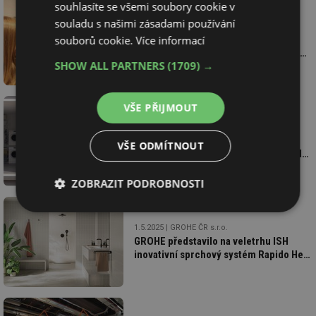
souhlasíte se všemi soubory cookie v
souladu s našimi zásadami používání
11.5.2025
redakce
Grohe přináší inovace do koupelny:
souborů cookie.
Více informací
personalizace, filtrace i pěna na stisk
SHOW ALL PARTNERS
(1709) →
tlačítka
VŠE PŘIJMOUT
3.5.2025
Viega s.r.o.
Viega na veletrhu ISH 2025: Nové
VŠE ODMÍTNOUT
technologie pro zdravou vodu, digitální
budovy a ekologické vytápění
ZOBRAZIT PODROBNOSTI
Nezbytně
Výkonové
Soubory
nutné
soubory
cílení
1.5.2025
GROHE ČR s.r.o.
soubory
GROHE představilo na veletrhu ISH
inovativní sprchový systém Rapido Heat
Recovery
Funkční soubory
Nezařazené
soubory