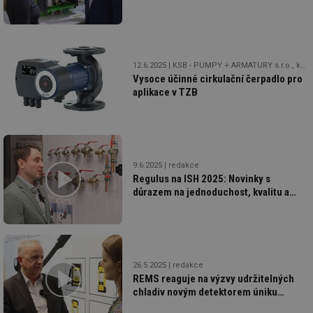
připojit
12.6.2025
KSB - PUMPY + ARMATURY s.r.o., koncern
Vysoce účinné cirkulační čerpadlo pro
aplikace v TZB
9.6.2025
redakce
Regulus na ISH 2025: Novinky s
důrazem na jednoduchost, kvalitu a
vlastní výrobu
26.5.2025
redakce
REMS reaguje na výzvy udržitelných
chladiv novým detektorem úniku
hořlavých plynů