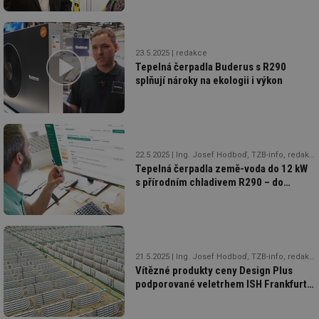
23.5.2025
redakce
Tepelná čerpadla Buderus s R290
splňují nároky na ekologii i výkon
22.5.2025
Ing. Josef Hodboď, TZB-info, redakce
Tepelná čerpadla země-voda do 12 kW
s přírodním chladivem R290 – do
projektů v roce 2026
21.5.2025
Ing. Josef Hodboď, TZB-info, redakce
Vítězné produkty ceny Design Plus
podporované veletrhem ISH Frankfurt
n/M za rok 2025