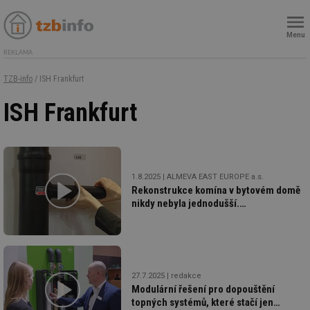
Menu
REKLAMA
TZB-info
/ ISH Frankfurt
ISH Frankfurt
1.8.2025
ALMEVA EAST EUROPE a.s.
Rekonstrukce komína v bytovém domě
nikdy nebyla jednodušší.
Představujeme ALMEVA LAS
27.7.2025
redakce
Modulární řešení pro dopouštění
topných systémů, které stačí jen