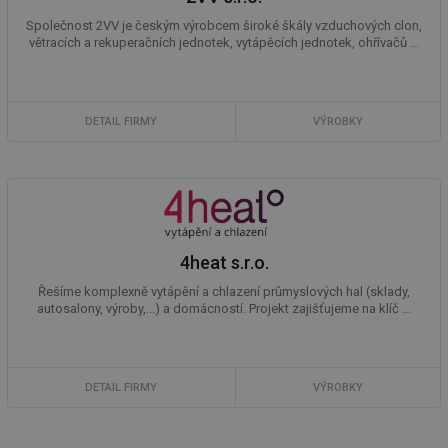
Společnost 2VV je českým výrobcem široké škály vzduchových clon,
větracích a rekuperačních jednotek, vytápěcích jednotek, ohřívačů ...
Nezbytně nutné soubory
Výkonové soubory
Soubory cílení
Funkční soubory
Nezařazené soubory
DETAIL FIRMY
VÝROBKY
Nezbytně nutné soubory cookie umožňují základní
funkce webových stránek, jako je přihlášení
uživatele a správa účtu. Webové stránky nelze bez
nezbytně nutných souborů cookie správně používat.
Provider
/
Název
Vyprší
Po
Doména
4heat s.r.o.
g_state
.forum.tzb-
Zavřením
Sl
info.cz
prohlížeče
př
Řešíme komplexně vytápění a chlazení průmyslových hal (sklady,
po
autosalony, výroby,...) a domácností. Projekt zajišťujeme na klíč ...
g_csrf_token
.forum.tzb-
Zavřením
Sl
info.cz
prohlížeče
př
po
id
konference.tzb-
1 rok
Te
DETAIL FIRMY
VÝROBKY
info.cz
co
po
vy
se