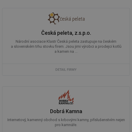
ab
sl
ce
pr
poč
Ne
žá
id
Česká peleta, z.s.p.o.
in
Národní asociace Klastr Česká peleta zastupuje na českém
id
forum.tzb-
1 rok
Te
info.cz
co
a slovenském trhu stovku firem. Jsou jimi výrobci a prodejci kotlů
po
a kamen na ...
vy
se
_hjIncludedInSessionSample
1 minuta
Te
Hotjar Ltd
DETAIL FIRMY
59 sekund
co
vetrani.tzb-
na
info.cz
ab
Ho
zd
ná
za
vz
de
de
Dobrá Kamna
re
we
Internetový, kamenný obchod s krbovými kamny, příslušenstvím nejen
pro kamnáře.
id
voda.tzb-
10 let
Te
info.cz
co