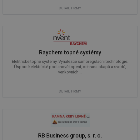
za
vz
DETAIL FIRMY
de
de
re
we
_hjIncludedInSessionSample
1 minuta
Te
Hotjar Ltd
59 sekund
co
vytapeni.tzb-
na
info.cz
ab
Ho
Raychem topné systémy
zd
ná
Elektrické topné systémy. Vynálezce samoregulační technologie.
za
Úsporné elektrické podlahové topení, ochrana okapů a svodů,
vz
venkovních ...
de
de
re
we
DETAIL FIRMY
CookieScriptConsent
1 rok
Te
CookieScript
co
.tzb-info.cz
sl
Sc
za
př
so
so
ná
nu
RB Business group, s. r. o.
ba