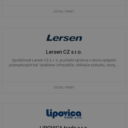
we
DETAIL FIRMY
__cf_bm
29 minut
Te
Cloudflare Inc.
59 sekund
co
.vimeo.com
po
ro
li
To
př
by
po
zp
Lersen CZ s.r.o.
po
we
st
Společnost Lersen CZ s. r. o. je přední výrobce v oboru vytápění
průmyslových hal. Vyrábíme: infrazářiče, ohřívače vzduchu, clony, ...
sid
forum.tzb-
1 rok
To
info.cz
bě
so
al
na
DETAIL FIRMY
so
re
pr
po
sp
rel
_hjIncludedInSessionSample
1 minuta
Te
Hotjar Ltd
59 sekund
co
energetika.tzb-
na
info.cz
LIPOVICA trade s.r.o.