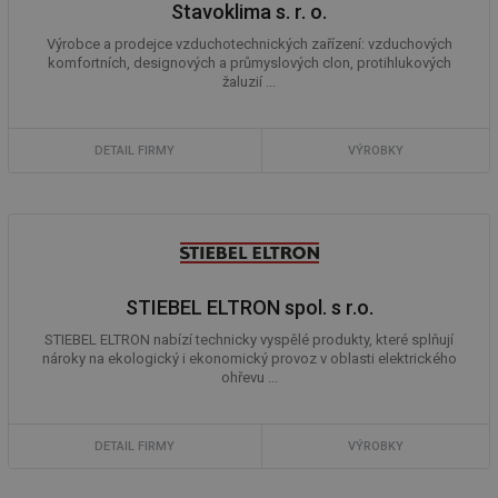
Stavoklima s. r. o.
Výrobce a prodejce vzduchotechnických zařízení: vzduchových
komfortních, designových a průmyslových clon, protihlukových
žaluzií ...
DETAIL FIRMY
VÝROBKY
STIEBEL ELTRON spol. s r.o.
STIEBEL ELTRON nabízí technicky vyspělé produkty, které splňují
nároky na ekologický i ekonomický provoz v oblasti elektrického
ohřevu ...
DETAIL FIRMY
VÝROBKY