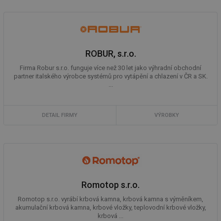
ROBUR, s.r.o.
Firma Robur s.r.o. funguje více než 30 let jako výhradní obchodní
partner italského výrobce systémů pro vytápění a chlazení v ČR a SK.
...
DETAIL FIRMY
VÝROBKY
Romotop s.r.o.
Romotop s.r.o. vyrábí krbová kamna, krbová kamna s výměníkem,
akumulační krbová kamna, krbové vložky, teplovodní krbové vložky,
krbová ...