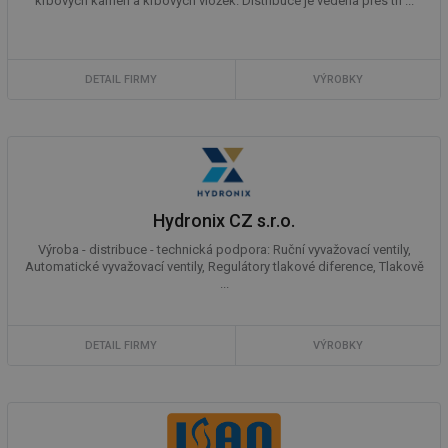
krbových kamen a krbových vložek. Distribuce je vedena přes tři ...
DETAIL FIRMY
VÝROBKY
Hydronix CZ s.r.o.
Výroba - distribuce - technická podpora: Ruční vyvažovací ventily,
Automatické vyvažovací ventily, Regulátory tlakové diference, Tlakově
...
DETAIL FIRMY
VÝROBKY