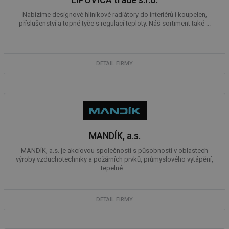
ab
Ho
Nabízíme designové hliníkové radiátory do interiérů i koupelen,
zd
ná
příslušenství a topné tyče s regulací teploty. Náš sortiment také ...
za
vz
de
de
re
DETAIL FIRMY
we
_hjIncludedInSessionSample
1 minuta
Te
Hotjar Ltd
59 sekund
co
stavba.tzb-
na
info.cz
ab
Ho
zd
ná
za
MANDÍK, a.s.
vz
de
MANDÍK, a.s. je akciovou společností s působností v oblastech
de
re
výroby vzduchotechniky a požárních prvků, průmyslového vytápění,
we
tepelné ...
id
www.tzb-
10 let
Te
info.cz
co
po
DETAIL FIRMY
vy
se
id
m.tzb-info.cz
10 let
Te