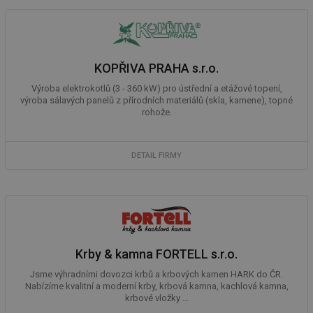
ab
Ho
zd
ná
za
vz
KOPŘIVA PRAHA s.r.o.
de
de
re
Výroba elektrokotlů (3 - 360 kW) pro ústřední a etážové topení,
we
výroba sálavých panelů z přírodních materiálů (skla, kamene), topné
rohože.
_hjIncludedInSessionSample
1 minuta
Te
Hotjar Ltd
59 sekund
co
voda.tzb-
na
info.cz
ab
Ho
DETAIL FIRMY
zd
ná
za
vz
de
de
re
we
Krby & kamna FORTELL s.r.o.
__gfp_64b
1 rok
Je
Gemius
so
.tzb-info.cz
kt
Jsme výhradními dovozci krbů a krbových kamen HARK do ČR.
spr
Nabízíme kvalitní a moderní krby, krbová kamna, kachlová kamna,
da
krbové vložky ...
co
ná