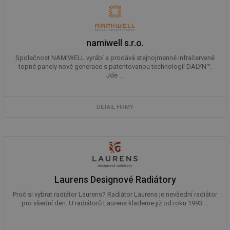
co
po
vy
se
_hjIncludedInSessionSample
1 minuta
Te
Hotjar Ltd
namiwell s.r.o.
59 sekund
co
www.tzb-
na
info.cz
Společnost NAMIWELL vyrábí a prodává stejnojmenné infračervené
ab
topné panely nové generace s patentovanou technologií DALYN™.
Ho
zd
Jde ...
ná
za
vz
de
DETAIL FIRMY
de
re
we
id
mojefirma.tzb-
1 rok
Te
info.cz
co
po
vy
se
Laurens Designové Radiátory
_hjIncludedInSessionSample
2 minuty
Te
Hotjar Ltd
co
forum.tzb-
Proč si vybrat radiátor Laurens? Radiátor Laurens je nevšední radiátor
na
info.cz
pro všední den. U radiátorů Laurens klademe již od roku 1993 ...
ab
Ho
zd
ná