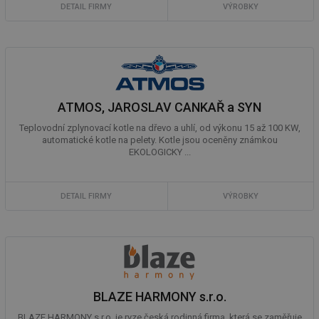
DETAIL FIRMY
VÝROBKY
ATMOS, JAROSLAV CANKAŘ a SYN
Teplovodní zplynovací kotle na dřevo a uhlí, od výkonu 15 až 100 KW,
automatické kotle na pelety. Kotle jsou oceněny známkou
EKOLOGICKY ...
DETAIL FIRMY
VÝROBKY
BLAZE HARMONY s.r.o.
BLAZE HARMONY s.r.o. je ryze česká rodinná firma, která se zaměřuje