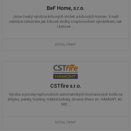
BeF Home, s.r.o.
mv
2 měsíce 4
Te
Airtable
týdny
co
.tzb-info.cz
po
Jsme český výrobce krbových vložek a krbových kamen. V naší
sl
nabídce naleznete jak krbové vložky s teplovodním výměníkem, tak
už
i krbové ...
int
vý
vl
po
Air
DETAIL FIRMY
us
už
pr
int
tě
id
vytapeni.tzb-
10 let
Te
info.cz
co
po
CSTfire s.r.o.
vy
se
Výroba a prodej teplovodních automatických biomasových kotlů na
id
stavba.tzb-
10 let
Te
štěpku, pelety, hobliny, měkké brikety, drcené dřevo zn. HAMONT 40 -
info.cz
co
500 ...
po
vy
se
DETAIL FIRMY
_hjFirstSeen
29 minut
So
Hotjar Ltd
59 sekund
na
.tzb-info.cz