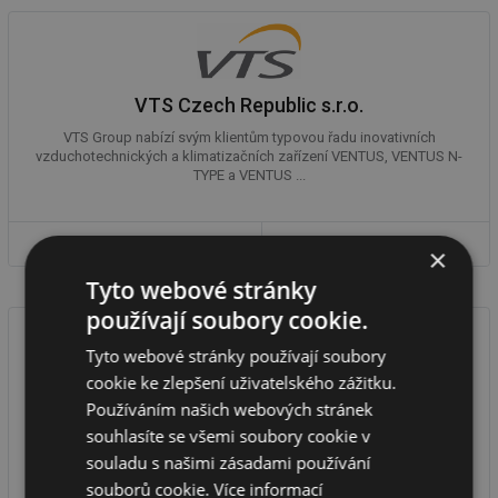
VTS Czech Republic s.r.o.
VTS Group nabízí svým klientům typovou řadu inovativních
vzduchotechnických a klimatizačních zařízení VENTUS, VENTUS N-
TYPE a VENTUS ...
DETAIL FIRMY
VÝROBKY
×
Tyto webové stránky
používají soubory cookie.
Tyto webové stránky používají soubory
cookie ke zlepšení uživatelského zážitku.
Xvent s.r.o.
Používáním našich webových stránek
souhlasíte se všemi soubory cookie v
Jsme česká firma, která vyvíjí a vyrábí průmyslové vytápění,
vzduchové clony, rekuperační jednotky a čističky vzduchu s důrazem
souladu s našimi zásadami používání
na ...
souborů cookie.
Více informací