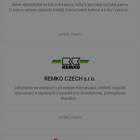
Co
Jsme specialista na krbová kamna, krby a sporáky na tuhá paliva.
Sc
U nás si vybere opravdu každý, máme levná kamna a krby i vysoce ...
fu
sp
id
elektro.tzb-
10 let
Te
info.cz
co
po
DETAIL FIRMY
vy
se
sid
kalkulator.tzb-
Zavřením
To
info.cz
prohlížeče
bě
so
al
na
so
REMKO CZECH s.r.o.
re
pr
po
Zabýváme se instalací a prodejem klimatizací, chillerů, topidel,
sp
vysoušečů a tepelných čerpadel pro domácnosti, průmyslové,
rel
stavební ...
DETAIL FIRMY
Název
Provider
Provider
/
Doména
Vyprší
P
Název
/
Vyprší
Popis
c
.creative-serving.com
1 rok
T
Doména
Provider
co
Název
/
Vyprší
Popis