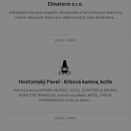
př
Elmaterm s.r.o.
w
po
Instalujeme tepelná čerpadla, klimatizace a fotovoltaické elektrárny
Sp
včetně nabíjecích stanic pro elektromobily. Dále dodáváme ...
Go
da
kó
Po
lz
za
DETAIL FIRMY
nu
be
sk
fu
sp
ná
je
kte
id
př
Hostomský Pavel - Krbová kamna, kotle
úč
An
Krbová kamna VERNER, MORSO, JOTUL, EUROTEPLO, BRUNO,
ROMOTOP, WAMSLER, kamna na peletky ARTEL, PYROS,
id
energetika.tzb-
10 let
Te
THERMOROSSI, kotle na dřevo ...
info.cz
co
po
vy
se
DETAIL FIRMY
_hjIncludedInSessionSample
1 minuta
Te
Hotjar Ltd
59 sekund
co
kalkulator.tzb-
na
info.cz