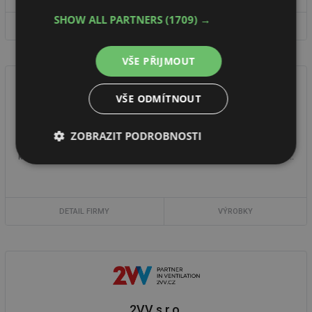
SHOW ALL PARTNERS
(1709) →
DETAIL FIRMY
VÝROBKY
VŠE PŘIJMOUT
VŠE ODMÍTNOUT
Zehnder Group Czech Republic s.r.o.
ZOBRAZIT PODROBNOSTI
Značka Zehnder nabízí komplexní energeticky úsporná řešení pro
komfortní a zdravé klima v interiéru: designové radiátory, komfortní ...
Nezbytně
Výkonové
Soubory
nutné
soubory
cílení
soubory
DETAIL FIRMY
VÝROBKY
Funkční soubory
Nezařazené
soubory
2VV s.r.o.