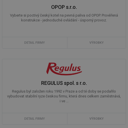
OPOP s.r.o.
Vyberte si poctivý český kotel na pevná paliva od OPOP. Prověřená
konstrukce - jednoduché ovládání - úsporný provoz.
DETAIL FIRMY
VÝROBKY
REGULUS spol. s r.o.
Regulus byl založen roku 1992 v Praze a od té doby se podařilo
vybudovat stabilní ryze českou firmu, která dnes celkem zaměstnává,
i ve ...
DETAIL FIRMY
VÝROBKY