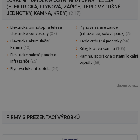
LOKÁLNÍ TOPIDLA A OSTATNÍ OTOPNÁ TĚLESA
(ELEKTRICKÁ, PLYNOVÁ, ZÁŘIČE, TEPLOVZDUŠNÉ
JEDNOTKY, KAMNA, KRBY)
(217)
Elektrická přímotopná tělesa,
Plynové sálavé zářiče
elektrické konvektory
(37)
(infrazářiče, sálavé pasy)
(25)
Elektrická akumulační
Teplovzdušné jednotky
(58)
kamna
(10)
Krby, krbová kamna
(106)
Elektrické sálavé panely a
Kamna, sporáky a ostatní lokální
infrazářiče
(25)
topidla
(58)
Plynová lokální topidla
(24)
placené odkazy
FIRMY S PREZENTACÍ VÝROBKŮ