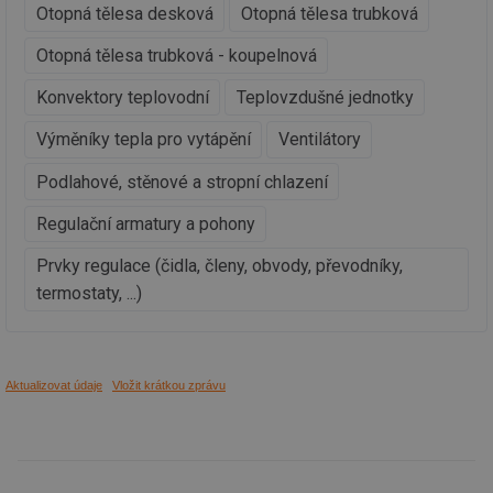
Ho
Otopná tělesa desková
Otopná tělesa trubková
zd
ná
Otopná tělesa trubková - koupelnová
za
vz
de
Konvektory teplovodní
Teplovzdušné jednotky
de
re
we
Výměníky tepla pro vytápění
Ventilátory
__gfp_64b
1 rok
Je
Gemius
Podlahové, stěnové a stropní chlazení
so
.tzb-info.cz
kt
spr
Regulační armatury a pohony
da
co
ná
Prvky regulace (čidla, členy, obvody, převodníky,
we
termostaty, ...)
__cf_bm
29 minut
Te
Cloudflare Inc.
59 sekund
co
.vimeo.com
po
ro
li
To
Aktualizovat údaje
Vložit krátkou zprávu
př
by
po
zp
po
we
st