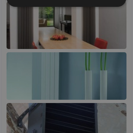
Nezbytně
Výkonové
Soubory
nutné
soubory
cílení
soubory
Funkční soubory
Nezařazené
soubory
Nezbytně nutné soubory
Výkonové soubory
Soubory cílení
Funkční soubory
Nezařazené soubory
Nezbytně nutné soubory cookie umožňují základní
funkce webových stránek, jako je přihlášení
uživatele a správa účtu. Webové stránky nelze bez
nezbytně nutných souborů cookie správně používat.