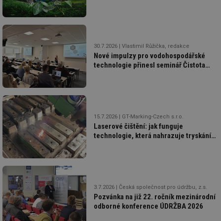
přínosy v oblasti udržitelnosti
30.7.2026
Vlastimil Růžička, redakce
Nové impulzy pro vodohospodářské
technologie přinesl seminář Čistota
vody a její recyklace
15.7.2026
GT-Marking-Czech s.r.o.
Laserové čištění: jak funguje
technologie, která nahrazuje tryskání
i chemii
3.7.2026
Česká společnost pro údržbu, z.s.
Pozvánka na již 22. ročník mezinárodní
odborné konference ÚDRŽBA 2026