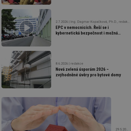
2.7.2026
Ing. Dagmar Kopačková, Ph.D., redakce
EPC v nemocnicích. Řeší se i
kybernetická bezpečnost i možná
změna funkce části objektu
8.6.2026
redakce
Nová zelená úsporám 2026 –
zvýhodněné úvěry pro bytové domy
29.5.2026