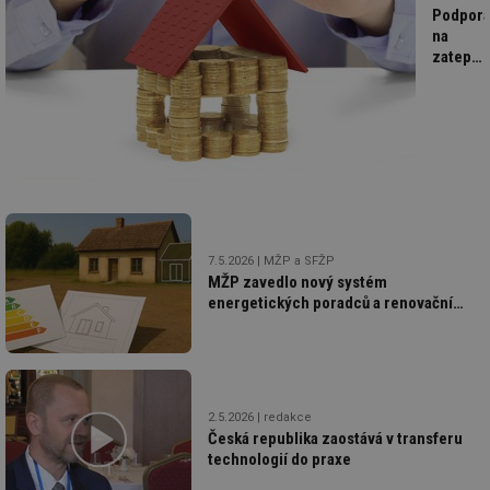
Podpor
na
zateple
NZÚ
light až
250
tis.,
bezúroč
úvěr
pro
rodinné
domy
7.5.2026
MŽP a SFŽP
až 2
MŽP zavedlo nový systém
miliony
energetických poradců a renovační
pasy – funkční od 30. dubna
2.5.2026
redakce
Česká republika zaostává v transferu
technologií do praxe