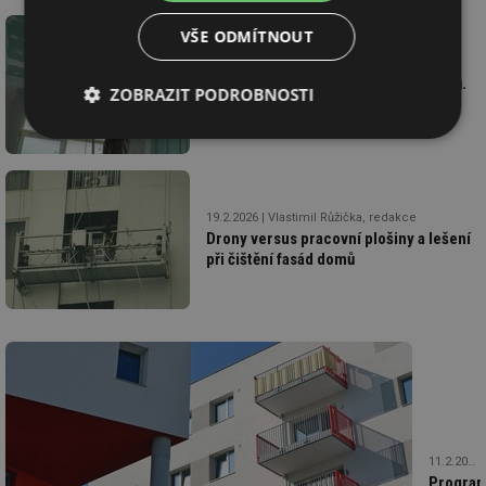
VŠE ODMÍTNOUT
27.2.2026
RAMIRENT s.r.o.
Rekonstrukce bez zbytečných výdajů.
ZOBRAZIT PODROBNOSTI
Proč se nářadí vyplatí půjčit?
Nezbytně
Výkonové
Soubory
nutné
soubory
cílení
soubory
19.2.2026
Vlastimil Růžička, redakce
Drony versus pracovní plošiny a lešení
při čištění fasád domů
Funkční soubory
Nezařazené
soubory
Nezbytně nutné soubory
Výkonové soubory
Soubory cílení
Funkční soubory
11.2.2026
Progra