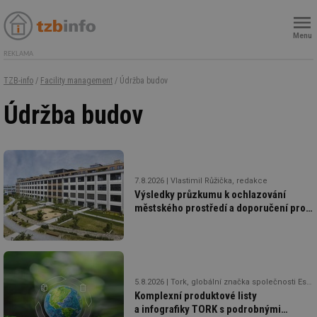
Menu
REKLAMA
TZB-info
/
Facility management
/ Údržba budov
Údržba budov
7.8.2026
Vlastimil Růžička, redakce
Výsledky průzkumu k ochlazování
městského prostředí a doporučení pro
obce a města
5.8.2026
Tork, globální značka společnosti Essity
Komplexní produktové listy
a infografiky TORK s podrobnými