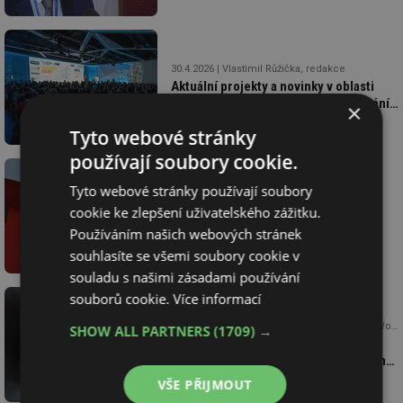
30.4.2026
Vlastimil Růžička, redakce
Aktuální projekty a novinky v oblasti
fasád z pohledu akustiky, dimenzování
×
zasklení, bezpečnosti i energetických
Tyto webové stránky
úspor
používají soubory cookie.
Tyto webové stránky používají soubory
16.3.2026
Martin Kubín, redakce
cookie ke zlepšení uživatelského zážitku.
Víte, co rozhoduje o úspěšné
rekonstrukci domu?
Používáním našich webových stránek
souhlasíte se všemi soubory cookie v
souladu s našimi zásadami používání
souborů cookie.
Více informací
11.3.2026
Mizopol S.C. Grzegorz Walczak, Wojciech Błach
SHOW ALL PARTNERS
(1709) →
Jaké jakosti a druhy oceli zvolit?
Praktický průvodce pro montážní firmy
a malé stavební firmy
VŠE PŘIJMOUT