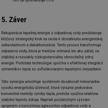
čím sa optimalizuje
.
př
w
po
Sp
Go
5. Záver
da
kó
Po
lz
Rekuperácia tepelnej energie z odpadovej vody predstavuje
za
nu
kľúčový strategický krok na ceste k dosiahnutiu energetickej
be
sk
sebestačnosti a dekarbonizácie. Tento proces transformuje
fu
sp
odpadovú vodu, ktorá je tradične vnímaná len ako záťaž, na
ná
je
stabilný a rozsiahly nízkopotenciálny obnoviteľný zdroj
kte
energie. Podstata technológie spočíva v efektívnej integrácii
id
př
výmenníkov tepla so sofistikovanými tepelnými čerpadlami.
úč
An
id
energetika.tzb-
10 let
Te
Táto synergia umožňuje systémom dosahovať mimoriadne
info.cz
co
po
vysokú energetickú účinnosť, ktorá výrazne prekonáva
vy
konvenčné metódy výroby tepla, pretože využíva relatívne
se
stabilnú teplotu zdroja. Napriek počiatočným výzvam
_hjIncludedInSessionSample
1 minuta
Te
Hotjar Ltd
59 sekund
co
kalkulator.tzb-
spojeným s korozívnou agresivitou odpadovej vody a
na
info.cz