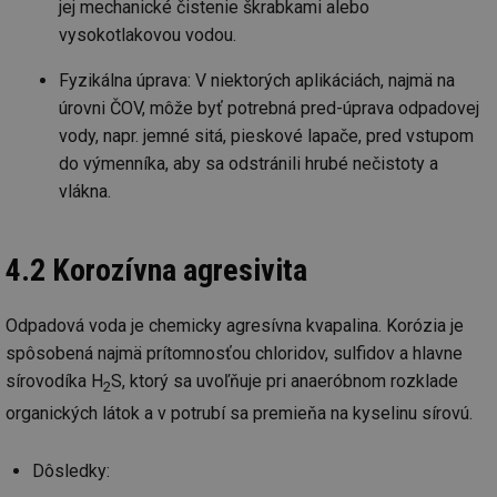
jej mechanické čistenie škrabkami alebo
mv
2 měsíce 4
Te
Airtable
vysokotlakovou vodou.
týdny
co
.tzb-info.cz
po
sl
Fyzikálna úprava: V niektorých aplikáciách, najmä na
už
úrovni ČOV, môže byť potrebná pred-úprava odpadovej
int
vý
vody, napr. jemné sitá, pieskové lapače, pred vstupom
vl
po
do výmenníka, aby sa odstránili hrubé nečistoty a
Air
us
vlákna.
už
pr
int
tě
4.2 Korozívna agresivita
id
vytapeni.tzb-
10 let
Te
info.cz
co
po
Odpadová voda je chemicky agresívna kvapalina. Korózia je
vy
se
spôsobená najmä prítomnosťou chloridov, sulfidov a hlavne
id
stavba.tzb-
10 let
Te
sírovodíka H
S, ktorý sa uvoľňuje pri anaeróbnom rozklade
2
info.cz
co
po
organických látok a v potrubí sa premieňa na kyselinu sírovú.
vy
se
_hjFirstSeen
29 minut
So
Dôsledky:
Hotjar Ltd
59 sekund
na
.tzb-info.cz