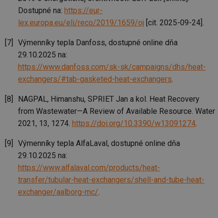
co
po
Dostupné na:
https://eur-
vy
lex.europa.eu/eli/reco/2019/1659/oj
[cit. 2025-09-24].
se
_hjIncludedInSessionSample
1 minuta
Te
Hotjar Ltd
Výmenníky tepla Danfoss, dostupné online dňa
59 sekund
co
www.tzb-
na
info.cz
29.10.2025 na:
ab
Ho
https://www.danfoss.com/sk-sk/campaigns/dhs/heat-
zd
ná
exchangers/#tab-gasketed-heat-exchangers
.
za
vz
de
NAGPAL, Himanshu, SPRIET Jan a kol. Heat Recovery
de
from Wastewater—A Review of Available Resource. Water
re
we
2021, 13, 1274.
https://doi.org/10.3390/w13091274
.
id
mojefirma.tzb-
1 rok
Te
info.cz
co
Výmenníky tepla AlfaLaval, dostupné online dňa
po
vy
29.10.2025 na:
se
https://www.alfalaval.com/products/heat-
_hjIncludedInSessionSample
2 minuty
Te
Hotjar Ltd
transfer/tubular-heat-exchangers/shell-and-tube-heat-
co
forum.tzb-
na
info.cz
exchanger/aalborg-mc/
.
ab
Ho
zd
ná