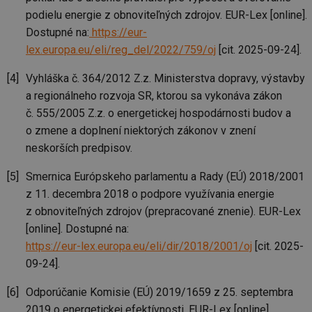
ab
Ho
podielu energie z obnoviteľných zdrojov. EUR-Lex [online].
zd
ná
Dostupné na:
https://eur-
za
lex.europa.eu/eli/reg_del/2022/759/oj
[cit. 2025-09-24].
vz
de
de
Vyhláška č. 364/2012 Z.z. Ministerstva dopravy, výstavby
re
we
a regionálneho rozvoja SR, ktorou sa vykonáva zákon
_hjIncludedInSessionSample
1 minuta
Te
Hotjar Ltd
č. 555/2005 Z.z. o energetickej hospodárnosti budov a
59 sekund
co
stavba.tzb-
na
info.cz
o zmene a doplnení niektorých zákonov v znení
ab
neskorších predpisov.
Ho
zd
ná
Smernica Európskeho parlamentu a Rady (EÚ) 2018/2001
za
vz
z 11. decembra 2018 o podpore využívania energie
de
de
z obnoviteľných zdrojov (prepracované znenie). EUR-Lex
re
we
[online]. Dostupné na:
https://eur-lex.europa.eu/eli/dir/2018/2001/oj
[cit. 2025-
id
www.tzb-
10 let
Te
info.cz
co
09-24].
po
vy
se
Odporúčanie Komisie (EÚ) 2019/1659 z 25. septembra
id
m.tzb-info.cz
10 let
Te
2019 o energetickej efektívnosti. EUR-Lex [online].