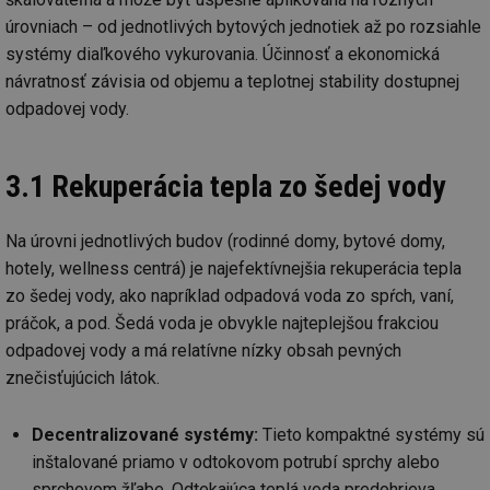
úrovniach – od jednotlivých bytových jednotiek až po rozsiahle
systémy diaľkového vykurovania. Účinnosť a ekonomická
návratnosť závisia od objemu a teplotnej stability dostupnej
odpadovej vody.
3.1 Rekuperácia tepla zo šedej vody
Na úrovni jednotlivých budov (rodinné domy, bytové domy,
hotely, wellness centrá) je najefektívnejšia rekuperácia tepla
zo šedej vody, ako napríklad odpadová voda zo spŕch, vaní,
práčok, a pod. Šedá voda je obvykle najteplejšou frakciou
odpadovej vody a má relatívne nízky obsah pevných
znečisťujúcich látok.
Decentralizované systémy:
Tieto kompaktné systémy sú
inštalované priamo v odtokovom potrubí sprchy alebo
sprchovom žľabe. Odtekajúca teplá voda predohrieva