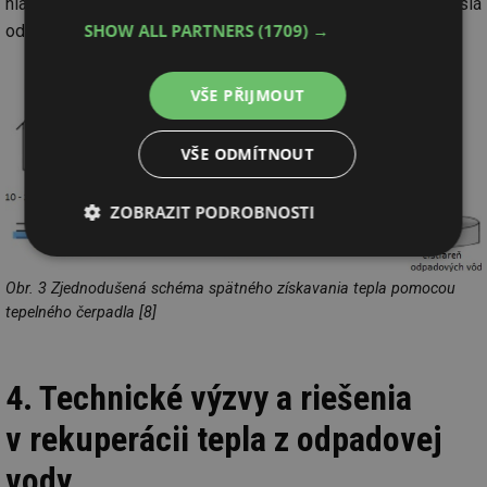
hlavne stabilnú účinnosť tepelných čerpadiel, ktorá je nezávislá
SHOW ALL PARTNERS
(1709) →
od vonkajších klimatických podmienok.
VŠE PŘIJMOUT
VŠE ODMÍTNOUT
ZOBRAZIT PODROBNOSTI
Nezbytně
Výkonové
Soubory
nutné
soubory
cílení
Obr. 3 Zjednodušená schéma spätného získavania tepla pomocou
soubory
tepelného čerpadla [8]
Funkční soubory
Nezařazené
4. Technické výzvy a riešenia
soubory
v rekuperácii tepla z odpadovej
vody