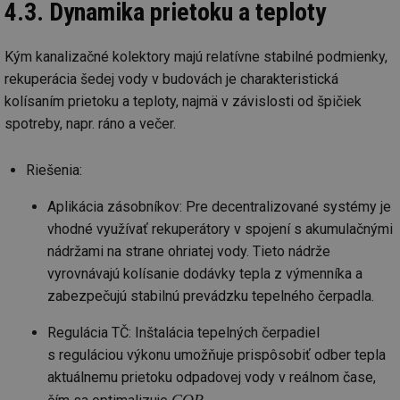
4.3. Dynamika prietoku a teploty
po
vy
se
Kým kanalizačné kolektory majú relatívne stabilné podmienky,
id
kalkulator.tzb-
1 rok
Te
info.cz
co
rekuperácia šedej vody v budovách je charakteristická
po
vy
kolísaním prietoku a teploty, najmä v závislosti od špičiek
se
spotreby, napr. ráno a večer.
id
oze.tzb-info.cz
10 let
Te
co
po
Riešenia:
vy
se
Aplikácia zásobníkov: Pre decentralizované systémy je
_hjIncludedInSessionSample
1 minuta
Te
Hotjar Ltd
59 sekund
co
oze.tzb-info.cz
vhodné využívať rekuperátory v spojení s akumulačnými
na
ab
nádržami na strane ohriatej vody. Tieto nádrže
Ho
zd
vyrovnávajú kolísanie dodávky tepla z výmenníka a
ná
zabezpečujú stabilnú prevádzku tepelného čerpadla.
za
vz
de
Regulácia TČ: Inštalácia tepelných čerpadiel
de
re
s reguláciou výkonu umožňuje prispôsobiť odber tepla
we
aktuálnemu prietoku odpadovej vody v reálnom čase,
_dc_gtm_UA-5901706-1
.tzb-info.cz
58 sekund
Te
co
COP