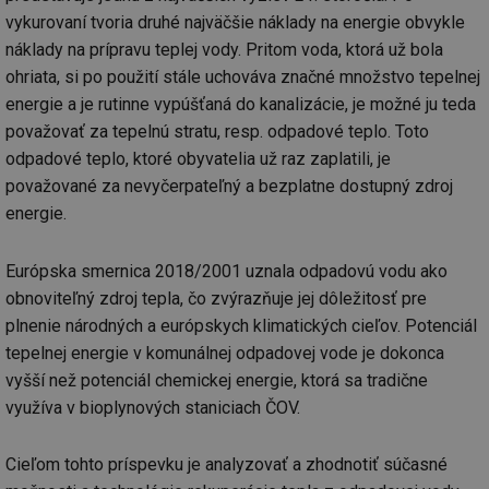
vykurovaní tvoria druhé najväčšie náklady na energie obvykle
náklady na prípravu teplej vody. Pritom voda, ktorá už bola
ohriata, si po použití stále uchováva značné množstvo tepelnej
energie a je rutinne vypúšťaná do kanalizácie, je možné ju teda
považovať za tepelnú stratu, resp. odpadové teplo. Toto
odpadové teplo, ktoré obyvatelia už raz zaplatili, je
považované za nevyčerpateľný a bezplatne dostupný zdroj
energie.
Európska smernica 2018/2001 uznala odpadovú vodu ako
obnoviteľný zdroj tepla, čo zvýrazňuje jej dôležitosť pre
plnenie národných a európskych klimatických cieľov. Potenciál
tepelnej energie v komunálnej odpadovej vode je dokonca
vyšší než potenciál chemickej energie, ktorá sa tradične
využíva v bioplynových staniciach ČOV.
Cieľom tohto príspevku je analyzovať a zhodnotiť súčasné