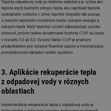
Teplota odpadovej vody je relatívne stabilná a je vyššia ako
teplota iných bežných zdrojov tepla, ako napríklad teplota
vonkajšieho vzduchu v zime, tepelné čerpadlo tak pracuje
s menším teplotným rozdielom medzi zdrojom energie a
zdrojom tepla. Malý teplotný rozdiel zabezpečuje vysokú
COP
účinnosť, pričom reálne dosahované hodnoty
sú často
COP
v rozsahu 3,5 až 5,0. Vysoký faktor
je priamym
predpokladom pre výrazné finančné úspory a minimalizáciu
prevádzkových nákladov celého systému.
3. Aplikácie rekuperácie tepla
z odpadovej vody v rôznych
oblastiach
Implementácia rekuperácie tepla z odpadovej vody je
škálovateľná a môže byť úspešne aplikovaná na rôznych