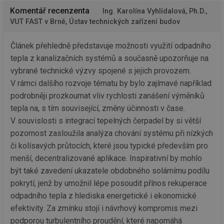
za
Komentář recenzenta
vz
Ing. Karolína Vyhlídalová, Ph.D.,
de
VUT FAST v Brně, Ústav technických zařízení budov
de
re
we
Článek přehledně představuje možnosti využití odpadního
_hjIncludedInSessionSample
1 minuta
Te
Hotjar Ltd
tepla z kanalizačních systémů a současně upozorňuje na
59 sekund
co
vytapeni.tzb-
na
info.cz
vybrané technické výzvy spojené s jejich provozem.
ab
Ho
V rámci dalšího rozvoje tématu by bylo zajímavé například
zd
podrobněji prozkoumat vliv rychlosti zanášení výměníků
ná
za
tepla na, s tím související, změny účinnosti v čase.
vz
de
V souvislosti s integrací tepelných čerpadel by si větší
de
re
pozornost zasloužila analýza chování systému při nízkých
we
či kolísavých průtocích, které jsou typické především pro
CookieScriptConsent
1 rok
Te
CookieScript
menší, decentralizované aplikace. Inspirativní by mohlo
co
.tzb-info.cz
sl
být také zavedení ukazatele obdobného solárnímu podílu
Sc
za
pokrytí, jenž by umožnil lépe posoudit přínos rekuperace
př
so
odpadního tepla z hlediska energetické i ekonomické
so
efektivity. Za zmínku stojí i návrhový kompromis mezi
ná
nu
podporou turbulentního proudění, které napomáhá
ba