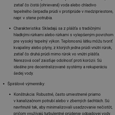
zatiaľ čo čistá (ohrievaná) voda alebo chladivo
tepelného čerpadla prúdi v protiprúde v medzipriestore,
napr. v stene potrubia.
Charakteristika: Skladajú sa z plášťa s tradičnými
hladkými rúrkami alebo rúrkami s vylepšeným povrchom
pre vysoký tepelný výkon. Teplonosnú látku môžu tvoriť
kvapaliny alebo plyny, z ktorých jedna prúdi vnútri rúrok,
zatiaľ čo druhá prúdi mimo rúrok vo vnútri plášťa.
Nerezová oceľ zaisťuje odolnosť proti korózii. Sú
ideálne pre decentralizované systémy a rekuperáciu
šedej vody.
Špirálové výmenníky:
Konštrukcia: Robustné, často umiestnené priamo
v kanalizačnom potrubí alebo v zberných šachtách. Sú
navrhnuté tak, aby minimalizovali usadzovanie nečistôt,
pričom využívajú turbulentné prúdenie odpadovej vody.