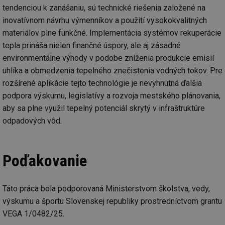
ab
tendenciou k zanášaniu, sú technické riešenia založené na
Ho
zd
inovatívnom návrhu výmenníkov a použití vysokokvalitných
ná
materiálov plne funkčné. Implementácia systémov rekuperácie
za
vz
tepla prináša nielen finančné úspory, ale aj zásadné
de
de
environmentálne výhody v podobe zníženia produkcie emisií
re
we
uhlíka a obmedzenia tepelného znečistenia vodných tokov. Pre
rozšírené aplikácie tejto technológie je nevyhnutná ďalšia
_hjIncludedInSessionSample
1 minuta
Te
Hotjar Ltd
59 sekund
co
voda.tzb-
podpora výskumu, legislatívy a rozvoja mestského plánovania,
na
info.cz
ab
aby sa plne využil tepelný potenciál skrytý v infraštruktúre
Ho
zd
odpadových vôd.
ná
za
vz
de
de
Poďakovanie
re
we
__gfp_64b
1 rok
Je
Gemius
Táto práca bola podporovaná Ministerstvom školstva, vedy,
so
.tzb-info.cz
kt
výskumu a športu Slovenskej republiky prostredníctvom grantu
spr
da
VEGA 1/0482/25.
co
ná