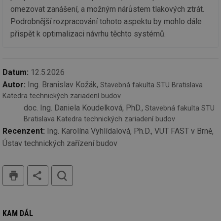
Co
omezovat zanášení, a možným nárůstem tlakových ztrát.
Sc
fu
Podrobnější rozpracování tohoto aspektu by mohlo dále
sp
přispět k optimalizaci návrhu těchto systémů.
id
elektro.tzb-
10 let
Te
info.cz
co
po
vy
se
Datum:
12.5.2026
sid
kalkulator.tzb-
Zavřením
To
Autor:
Ing. Branislav Kožák,
Stavebná fakulta STU Bratislava
info.cz
prohlížeče
bě
so
Katedra technických zariadení budov
al
doc. Ing. Daniela Koudelková, PhD.,
Stavebná fakulta STU
na
so
Bratislava Katedra technických zariadení budov
re
pr
Recenzent:
Ing. Karolína Vyhlídalová, Ph.D., VUT FAST v Brně,
po
Ústav technických zařízení budov
sp
rel
tisk
hledat
Název
Provider
Provider
/
Doména
Vyprší
P
Název
/
Vyprší
Popis
c
.creative-serving.com
1 rok
T
Doména
Provider
KAM DÁL
co
Název
/
Vyprší
Popis