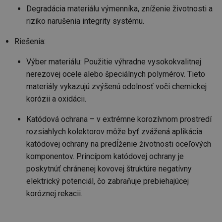
ab
Degradácia materiálu výmenníka, zníženie životnosti a
sl
ce
riziko narušenia integrity systému.
pr
poč
Ne
Riešenia:
žá
id
in
Výber materiálu: Použitie výhradne vysokokvalitnej
id
forum.tzb-
1 rok
Te
nerezovej ocele alebo špeciálnych polymérov. Tieto
info.cz
co
po
materiály vykazujú zvýšenú odolnosť voči chemickej
vy
korózii a oxidácii.
se
_hjIncludedInSessionSample
1 minuta
Te
Hotjar Ltd
Katódová ochrana – v extrémne korozívnom prostredí
59 sekund
co
vetrani.tzb-
na
info.cz
rozsiahlych kolektorov môže byť zvážená aplikácia
ab
Ho
katódovej ochrany na predĺženie životnosti oceľových
zd
ná
komponentov. Princípom katódovej ochrany je
za
poskytnúť chránenej kovovej štruktúre negatívny
vz
de
elektrický potenciál, čo zabraňuje prebiehajúcej
de
re
koróznej rekacii.
we
id
voda.tzb-
10 let
Te
info.cz
co