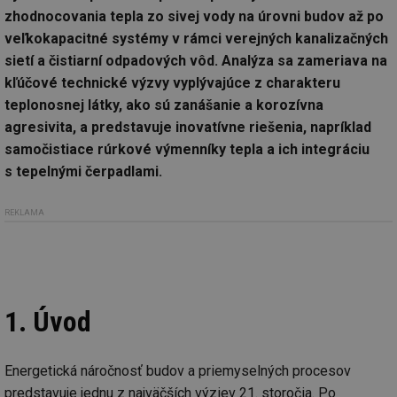
zhodnocovania tepla zo sivej vody na úrovni budov až po
veľkokapacitné systémy v rámci verejných kanalizačných
sietí a čistiarní odpadových vôd. Analýza sa zameriava na
kľúčové technické výzvy vyplývajúce z charakteru
teplonosnej látky, ako sú zanášanie a korozívna
agresivita, a predstavuje inovatívne riešenia, napríklad
samočistiace rúrkové výmenníky tepla a ich integráciu
s tepelnými čerpadlami.
REKLAMA
1. Úvod
Energetická náročnosť budov a priemyselných procesov
predstavuje jednu z najväčších výziev 21. storočia. Po