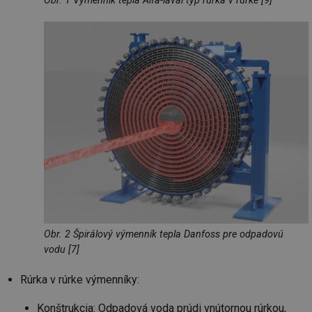
Obr. 1 Výmenník tepla Alfa-laval typ rúrka v rúrke [9]
Obr. 2 Špirálový výmenník tepla Danfoss pre odpadovú
vodu [7]
Rúrka v rúrke výmenníky:
Konštrukcia: Odpadová voda prúdi vnútornou rúrkou,