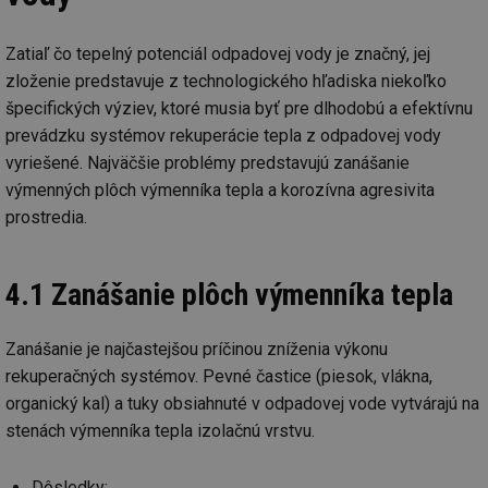
Zatiaľ čo tepelný potenciál odpadovej vody je značný, jej
Nezbytně nutné soubory
Výkonové soubory
zloženie predstavuje z technologického hľadiska niekoľko
Soubory cílení
Funkční soubory
špecifických výziev, ktoré musia byť pre dlhodobú a efektívnu
Nezařazené soubory
prevádzku systémov rekuperácie tepla z odpadovej vody
vyriešené. Najväčšie problémy predstavujú zanášanie
Nezbytně nutné soubory cookie umožňují základní
funkce webových stránek, jako je přihlášení
výmenných plôch výmenníka tepla a korozívna agresivita
uživatele a správa účtu. Webové stránky nelze bez
nezbytně nutných souborů cookie správně používat.
prostredia.
Provider
/
Název
Vyprší
Po
Doména
4.1 Zanášanie plôch výmenníka tepla
g_state
.forum.tzb-
Zavřením
Sl
info.cz
prohlížeče
př
po
Zanášanie je najčastejšou príčinou zníženia výkonu
g_csrf_token
.forum.tzb-
Zavřením
Sl
info.cz
prohlížeče
př
rekuperačných systémov. Pevné častice (piesok, vlákna,
po
organický kal) a tuky obsiahnuté v odpadovej vode vytvárajú na
id
konference.tzb-
1 rok
Te
stenách výmenníka tepla izolačnú vrstvu.
info.cz
co
po
vy
se
Dôsledky: