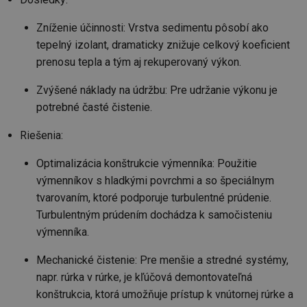
_hjAbsoluteSessionInProgress
29 minut
So
Hotjar Ltd
59 sekund
na
.tzb-info.cz
Zníženie účinnosti: Vrstva sedimentu pôsobí ako
ab
tepelný izolant, dramaticky znižuje celkový koeficient
sl
ce
prenosu tepla a tým aj rekuperovaný výkon.
pr
poč
Ne
Zvýšené náklady na údržbu: Pre udržanie výkonu je
žá
id
potrebné časté čistenie.
in
id
vetrani.tzb-
10 let
Te
Riešenia:
info.cz
co
po
vy
Optimalizácia konštrukcie výmenníka: Použitie
se
výmenníkov s hladkými povrchmi a so špeciálnym
_hjIncludedInSessionSample
1 minuta
Te
Hotjar Ltd
tvarovaním, ktoré podporuje turbulentné prúdenie.
59 sekund
co
elektro.tzb-
na
info.cz
Turbulentným prúdením dochádza k samočisteniu
ab
Ho
výmenníka.
zd
ná
za
Mechanické čistenie: Pre menšie a stredné systémy,
vz
napr. rúrka v rúrke, je kľúčová demontovateľná
de
de
konštrukcia, ktorá umožňuje prístup k vnútornej rúrke a
re
we