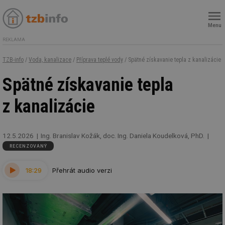
Menu
REKLAMA
TZB-info
/
Voda, kanalizace
/
Příprava teplé vody
/ Spätné získavanie tepla z kanalizácie
Spätné získavanie tepla
z kanalizácie
12.5.2026
Ing. Branislav Kožák, doc. Ing. Daniela Koudelková, PhD.
RECENZOVANÝ
18:29
Přehrát audio verzi