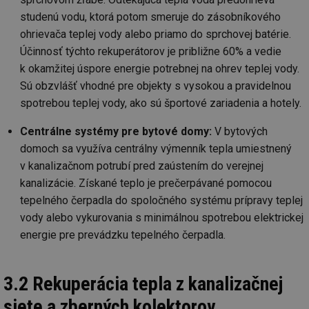
studenú vodu, ktorá potom smeruje do zásobníkového
ohrievača teplej vody alebo priamo do sprchovej batérie.
Účinnosť týchto rekuperátorov je približne 60% a vedie
k okamžitej úspore energie potrebnej na ohrev teplej vody.
Sú obzvlášť vhodné pre objekty s vysokou a pravidelnou
spotrebou teplej vody, ako sú športové zariadenia a hotely.
Centrálne systémy pre bytové domy:
V bytových
domoch sa využíva centrálny výmenník tepla umiestnený
v kanalizačnom potrubí pred zaústením do verejnej
kanalizácie. Získané teplo je prečerpávané pomocou
tepelného čerpadla do spoločného systému prípravy teplej
vody alebo vykurovania s minimálnou spotrebou elektrickej
energie pre prevádzku tepelného čerpadla.
3.2 Rekuperácia tepla z kanalizačnej
siete a zberných kolektorov