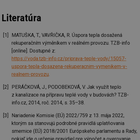
we
__cf_bm
29 minut
Te
Cloudflare Inc.
Literatúra
59 sekund
co
.vimeo.com
po
ro
li
MATUŠKA, T., VAVŘIČKA, R. Úspora tepla dosažená
To
př
rekuperačním výměníkem v reálném provozu. TZB-info
by
po
[online]. Dostupné z:
zp
po
https://voda.tzb-info.cz/priprava-teple-vody/15057-
we
st
uspora-tepla-dosazena-rekuperacnim-vymenikem-v-
realnem-provozu
.
sid
forum.tzb-
1 rok
To
info.cz
bě
so
PERÁČKOVÁ, J., PODOBEKOVÁ, V. Jak využít teplo
al
na
z kanalizace na přípravu teplé vody v budovách? TZB-
so
re
info.cz, 2014, roč. 2014, s. 35–38.
pr
po
sp
Nariadenie Komisie (EÚ) 2022/759 z 13. mája 2022,
rel
ktorým sa stanovujú podrobné pravidlá uplatňovania
_hjIncludedInSessionSample
1 minuta
Te
Hotjar Ltd
smernice (EÚ) 2018/2001 Európskeho parlamentu a Rady,
59 sekund
co
energetika.tzb-
na
info.cz
pokiaľ ide o určenie pravidiel pre výpočet a overovanie