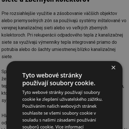
Pre rozsiahlejšie využitie a zásobovanie väčších objektov
alebo priemyselných zón sa používajú systémy inštalované vo
verejnej kanalizačnej sieti alebo vo veľkých zberných
kolektoroch. Pri rekuperácii odpadového tepla z kanalizačnej
siete sa využívajú výmenníky tepla integrované priamo do
potrubia alebo do šachty umiestnenej blízko kanalizačnej
siete.
×
Spôsob získavania tepla z kanalizačnej siete spočíva v tom,
Tyto webové stránky
že teplo odoberané z odpadovej vody pomocou výmenníka
používají soubory cookie.
tepla je odovzdávané primárnemu okruhu tepelného čerpadla,
Tyto webové stránky používají soubory
ktoré následne ďalej dodáva teplo do objektu alebo do
cookie ke zlepšení uživatelského zážitku.
systémov diaľkového vykurovania.
Používáním našich webových stránek
souhlasíte se všemi soubory cookie v
Hlavnou výhodou je stabilita zdroja energie, v zime teplota
souladu s našimi zásadami používání
odpadovej vody neklesá pod 10 °C, čo zaručuje vysokú a
souborů cookie.
Více informací