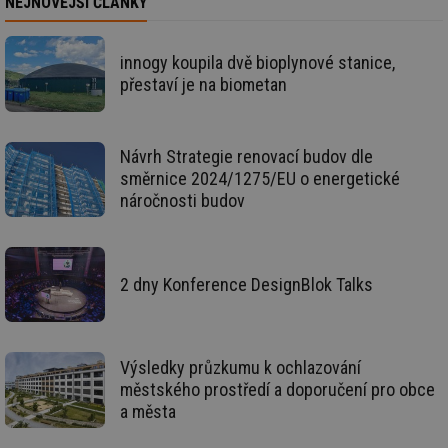
NEJNOVĚJŠÍ ČLÁNKY
in
id
forum.tzb-
1 rok
Te
info.cz
co
innogy koupila dvě bioplynové stanice,
po
vy
přestaví je na biometan
se
_hjIncludedInSessionSample
1 minuta
Te
Hotjar Ltd
59 sekund
co
vetrani.tzb-
na
info.cz
Návrh Strategie renovací budov dle
ab
směrnice 2024/1275/EU o energetické
Ho
zd
náročnosti budov
ná
za
vz
de
de
re
2 dny Konference DesignBlok Talks
we
id
voda.tzb-
10 let
Te
info.cz
co
po
vy
Výsledky průzkumu k ochlazování
se
městského prostředí a doporučení pro obce
id
kalkulator.tzb-
1 rok
Te
a města
info.cz
co
po
vy