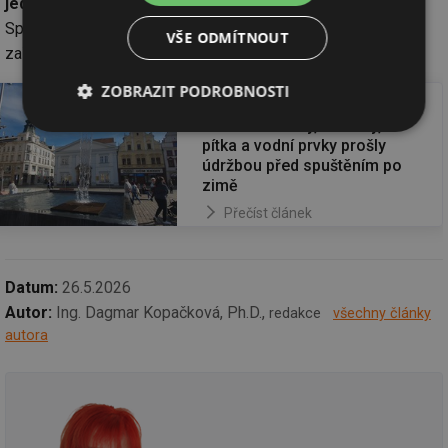
jednotka
ovládaná prostřednictvím pevné radiové sítě PVK.
Spotřeba vody činí přibližně 18 litrů za hodinu, do mlžicího
VŠE ODMÍTNOUT
zařízení proudí pitná voda přímo z vodovodního řadu.
ZOBRAZIT PODROBNOSTI
Přečtěte si také
Plzeňské kašny, fontány,
Nezbytně
Výkonové
Soubory
pítka a vodní prvky prošly
nutné
soubory
cílení
údržbou před spuštěním po
soubory
zimě
Přečíst článek
Funkční soubory
Nezařazené
soubory
Datum:
26.5.2026
Autor:
Ing. Dagmar Kopačková, Ph.D.,
redakce
všechny články
autora
Nezbytně nutné soubory
Výkonové soubory
Soubory cílení
Funkční soubory