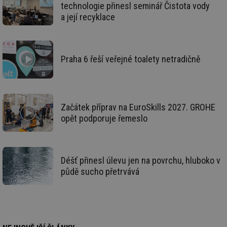
vý
technologie přinesl seminář Čistota vody
vl
a její recyklace
po
Air
us
už
pr
int
Praha 6 řeší veřejné toalety netradičně
tě
id
vytapeni.tzb-
10 let
Te
info.cz
co
po
vy
se
Začátek příprav na EuroSkills 2027. GROHE
opět podporuje řemeslo
id
stavba.tzb-
10 let
Te
info.cz
co
po
vy
se
Déšť přinesl úlevu jen na povrchu, hluboko v
_hjFirstSeen
29 minut
So
Hotjar Ltd
59 sekund
na
.tzb-info.cz
půdě sucho přetrvává
ab
sl
ce
pr
poč
Ne
žá
id