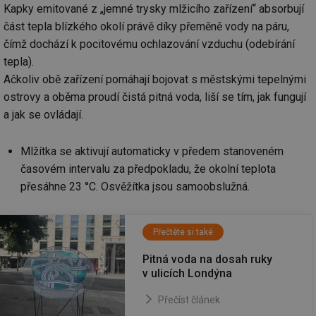
Kapky emitované z „jemné trysky mlžicího zařízení“ absorbují
část tepla blízkého okolí právě díky přeměně vody na páru,
čímž dochází k pocitovému ochlazování vzduchu (odebírání
tepla).
Ačkoliv obě zařízení pomáhají bojovat s městskými tepelnými
ostrovy a oběma proudí čistá pitná voda, liší se tím, jak fungují
a jak se ovládají.
Mlžítka se aktivují automaticky v předem stanoveném
časovém intervalu za předpokladu, že okolní teplota
přesáhne 23 °C. Osvěžítka jsou samoobslužná.
Přečtěte si také
Pitná voda na dosah ruky
v ulicích Londýna
Přečíst článek