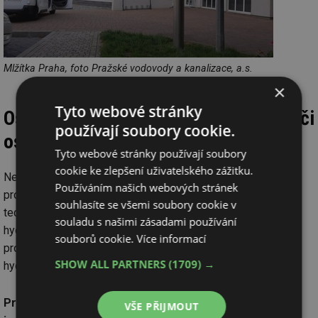
Mlžítka Praha, foto Pražské vodovody a kanalizace, a.s.
×
Tyto webové stránky
Osazení, provoz a monitoring mlžítka či
používají soubory cookie.
osvěžítka
Tyto webové stránky používají soubory
cookie ke zlepšení uživatelského zážitku.
Než dojde k osazení mlžítka či osvěžítka je konkrétní místo
Používáním našich webových stránek
prověřováno z hlediska technického a urbanistického. Při
souhlasíte se všemi soubory cookie v
technickém šetření je posuzován stav podzemní části
souladu s našimi zásadami používání
hydrantu, tlakové poměry v konkrétním místě sítě a celková
souborů cookie.
Více informací
provozní vhodnost; z dalšího prověřování jsou vyřazeny
SHOW ALL PARTNERS
(1709) →
hydranty s primární funkcí zdroje vody pro hašení požárů.
Provoz a monitoring zařízení zajišťuje digitální řídicí
VŠE PŘIJMOUT