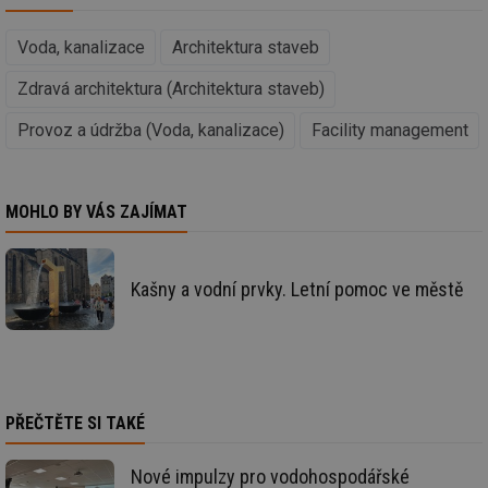
poč
Ne
žá
Voda, kanalizace
Architektura staveb
id
in
Zdravá architektura (Architektura staveb)
id
vetrani.tzb-
10 let
Te
info.cz
co
po
Provoz a údržba (Voda, kanalizace)
Facility management
vy
se
_hjIncludedInSessionSample
1 minuta
Te
Hotjar Ltd
59 sekund
co
elektro.tzb-
MOHLO BY VÁS ZAJÍMAT
na
info.cz
ab
Ho
zd
ná
Kašny a vodní prvky. Letní pomoc ve městě
za
vz
de
de
re
we
mv
2 měsíce 4
Te
Airtable
týdny
co
.tzb-info.cz
PŘEČTĚTE SI TAKÉ
po
sl
už
Nové impulzy pro vodohospodářské
int