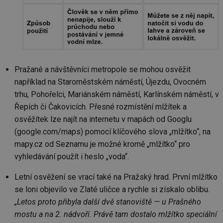
Pražané a návštěvníci metropole se mohou osvěžit
například na Staroměstském náměstí, Újezdu, Ovocném
trhu, Pohořelci, Mariánském náměstí, Karlínském náměstí, v
Řepích či Čakovicích. Přesné rozmístění mlžítek a
osvěžítek lze najít na internetu v mapách od Googlu
(google.com/maps) pomocí klíčového slova „mlžítko“, na
mapy.cz od Seznamu je možné kromě „mlžítko“ pro
vyhledávání použít i heslo „voda“.
Letní osvěžení se vrací také na Pražský hrad. První mlžítko
se loni objevilo ve Zlaté uličce a rychle si získalo oblibu.
„Letos proto přibyla další dvě stanoviště — u Prašného
mostu a na 2. nádvoří. Právě tam dostalo mlžítko speciální