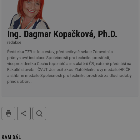
Nezařazené soubory
Nezbytně nutné soubory cookie umožňují základní
funkce webových stránek, jako je přihlášení
uživatele a správa účtu. Webové stránky nelze bez
nezbytně nutných souborů cookie správně používat.
Ing. Dagmar Kopačková, Ph.D.
Provider
/
Název
Vyprší
Po
redakce
Doména
Ředitelka TZB-info a estav, předsedkyně sekce Zdravotní a
g_state
.forum.tzb-
Zavřením
Sl
info.cz
prohlížeče
př
průmyslové instalace Společnosti pro techniku prostředí,
po
viceprezidentka Cechu topenářů a instalatérů ČR, externě přednáší na
Fakultě stavební ČVUT. Je nositelkou Zlaté Merkurovy medaile HK ČR
g_csrf_token
.forum.tzb-
Zavřením
Sl
info.cz
prohlížeče
př
a stříbrné medaile Společnosti pro techniku prostředí za dlouhodobý
po
přínos oboru.
id
konference.tzb-
1 rok
Te
info.cz
co
po
vy
se
tisk
hledat
_hjAbsoluteSessionInProgress
29 minut
So
Hotjar Ltd
59 sekund
na
.tzb-info.cz
ab
sl
ce
KAM DÁL
pr