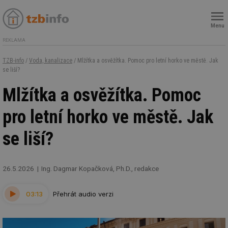
Menu
REKLAMA
TZB-info
/
Voda, kanalizace
/ Mlžítka a osvěžítka. Pomoc pro letní horko ve městě. Jak
se liší?
Mlžítka a osvěžítka. Pomoc
pro letní horko ve městě. Jak
se liší?
26.5.2026
Ing. Dagmar Kopačková, Ph.D., redakce
03:13
Přehrát audio verzi