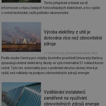
co
forum.tzb-
Tento příspěvek si klade za cíl
na
info.cz
informovat o stavu českých fotovoltaických elektráren, a to v spíše
ab
Ho
v rovině technické, nežli politicko-ekonomické.
zd
ná
za
vz
de
Výroba elektřiny z uhlí je
de
re
dotována více než obnovitelné
we
zdroje
_hjIncludedInSessionSample
1 minuta
Te
Hotjar Ltd
59 sekund
co
vytapeni.tzb-
na
info.cz
17.12.2014
| Ing. Bronislav Bechník, Ph.D.
ab
Podle studie Centra pro otázky životního prostředí Univerzity Karlovy
Ho
zd
způsobují uhelné elektrárny škody ve výši minimálně 51 miliard korun
ná
ročně. Tyto tzv. externality jsou v podstatě skrytou dotací, která je
za
vz
vyšší, než náklady na podporu obnovitelných zdrojů energie.
de
de
re
we
Vzdělávání instalaterů
CookieScriptConsent
1 rok
Te
CookieScript
co
.tzb-info.cz
zaměřené na využívání
sl
Sc
obnovitelných zdrojů energie
za