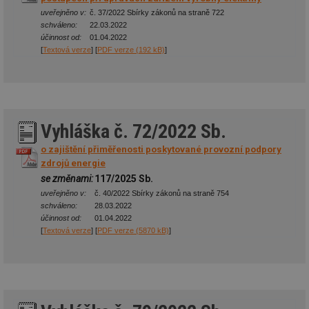
uveřejněno v:
č. 37/2022 Sbírky zákonů na straně 722
schváleno:
22.03.2022
účinnost od:
01.04.2022
[
Textová verze
] [
PDF verze (192 kB)
]
Vyhláška č. 72/2022 Sb.
o zajištění přiměřenosti poskytované provozní podpory
zdrojů energie
se změnami:
117/2025 Sb.
uveřejněno v:
č. 40/2022 Sbírky zákonů na straně 754
schváleno:
28.03.2022
účinnost od:
01.04.2022
[
Textová verze
] [
PDF verze (5870 kB)
]