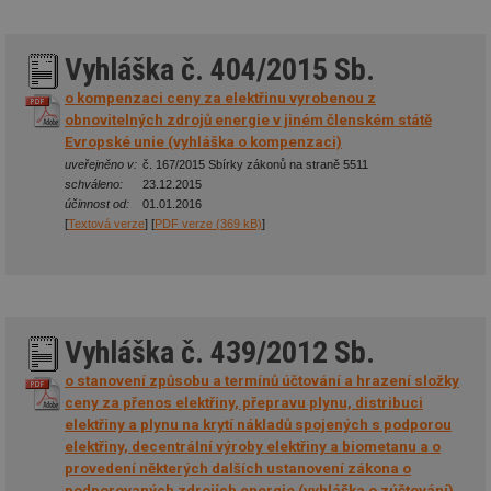
Vyhláška č. 404/2015 Sb.
o kompenzaci ceny za elektřinu vyrobenou z
obnovitelných zdrojů energie v jiném členském státě
Evropské unie (vyhláška o kompenzaci)
uveřejněno v:
č. 167/2015 Sbírky zákonů na straně 5511
schváleno:
23.12.2015
účinnost od:
01.01.2016
[
Textová verze
] [
PDF verze (369 kB)
]
Vyhláška č. 439/2012 Sb.
o stanovení způsobu a termínů účtování a hrazení složky
ceny za přenos elektřiny, přepravu plynu, distribuci
elektřiny a plynu na krytí nákladů spojených s podporou
elektřiny, decentrální výroby elektřiny a biometanu a o
provedení některých dalších ustanovení zákona o
podporovaných zdrojích energie (vyhláška o zúčtování)