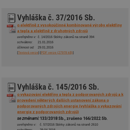
Vyhláška č. 37/2016 Sb.
o elektřině z vysokoúčinné kombinované výroby elektřiny
a tepla a elektřině z druhotných zdrojů
uveřejněno v:
č. 14/2016 Sbírky zákonů na straně 394
schváleno:
21.01.2016
účinnost od:
29.01.2016
[
Textová verze
] [
PDF verze (27978 kB)
]
Vyhláška č. 145/2016 Sb.
o vykazování elektřiny a tepla z podporovaných zdrojů a k
provedení některých dalších ustanovení zákona o
podporovaných zdrojích energie (vyhláška o vykazování
energie z podporovaných zdrojů)
se změnami:
133/2018 Sb., zrušeno 166/2022 Sb.
uveřejněno v:
č. 57/2016 Sbírky zákonů na straně 2610
schváleno:
29.04.2016