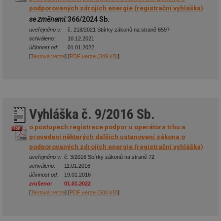
podporovaných zdrojích energie (registrační vyhláška)
se změnami:
366/2024 Sb.
uveřejněno v:
č. 218/2021 Sbírky zákonů na straně 6597
schváleno:
10.12.2021
účinnost od:
01.01.2022
[
Textová verze
] [
PDF verze (349 kB)
]
Vyhláška č. 9/2016 Sb.
o postupech registrace podpor u operátora trhu a
provedení některých dalších ustanovení zákona o
podporovaných zdrojích energie (registrační vyhláška)
uveřejněno v:
č. 3/2016 Sbírky zákonů na straně 72
schváleno:
11.01.2016
účinnost od:
19.01.2016
zrušeno:
01.01.2022
[
Textová verze
] [
PDF verze (500 kB)
]