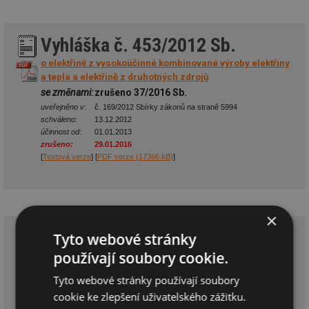
Vyhláška č. 453/2012 Sb.
o elektřině z vysokoúčinné kombinované výroby elektřiny
a tepla a elektřině z druhotných zdrojů
se změnami:
zrušeno 37/2016 Sb.
uveřejněno v:
č. 169/2012 Sbírky zákonů na straně 5994
schváleno:
13.12.2012
účinnost od:
01.01.2013
zrušeno:
29.01.2016
[
Textová verze
] [
PDF verze (17366 kB)
]
×
Vyhláška č. 459/2012 Sb.
Tyto webové stránky
používají soubory cookie.
o požadavcích na biometan, způsob měření biometanu a
kvality biometanu dodávaného do přepravní soustavy,
Tyto webové stránky používají soubory
distribuční soustavy nebo podzemních zásobníků plynu
cookie ke zlepšení uživatelského zážitku.
se změnami:
78/2021 Sb., zrušeno 166/2022 Sb.