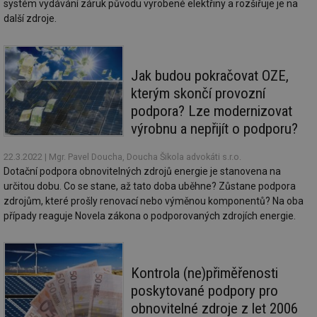
po
systém vydávání záruk původu vyrobené elektřiny a rozšiřuje je na
vy
další zdroje.
se
_hjFirstSeen
29 minut
So
Hotjar Ltd
59 sekund
na
.tzb-info.cz
ab
sl
Jak budou pokračovat OZE,
ce
kterým skončí provozní
pr
poč
podpora? Lze modernizovat
Ne
žá
výrobnu a nepřijít o podporu?
id
in
22.3.2022
| Mgr. Pavel Doucha, Doucha Šikola advokáti s.r.o.
id
forum.tzb-
1 rok
Te
Dotační podpora obnovitelných zdrojů energie je stanovena na
info.cz
co
po
určitou dobu. Co se stane, až tato doba uběhne? Zůstane podpora
vy
zdrojům, které prošly renovací nebo výměnou komponentů? Na oba
se
případy reaguje Novela zákona o podporovaných zdrojích energie.
_hjIncludedInSessionSample
1 minuta
Te
Hotjar Ltd
59 sekund
co
vetrani.tzb-
na
info.cz
ab
Ho
Kontrola (ne)přiměřenosti
zd
ná
poskytované podpory pro
za
vz
obnovitelné zdroje z let 2006
de