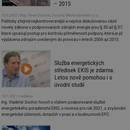
de
– 2015
re
we
15.3.2022
| Mgr. Pavel Doucha, Doucha Šikola advokáti s.r.o.
id
voda.tzb-
10 let
Te
Politicky zřejmě nejkontroverznější a nejvíce diskutovanou částí
info.cz
co
po
novely zákona o podporovaných zdrojích energie jsou § 30 až § 37,
vy
které upravují postup pro kontrolu přiměřenosti podpory, která je již
se
vyplácena zdrojům uvedeným do provozu v letech 2006 až 2015.
id
kalkulator.tzb-
1 rok
Te
info.cz
co
po
vy
se
Služba energetických
id
oze.tzb-info.cz
10 let
Te
středisek EKIS je zdarma.
co
po
Letos nově pomohou i s
vy
úvodní studií
se
_hjIncludedInSessionSample
1 minuta
Te
Hotjar Ltd
59 sekund
co
19.1.2021
| redakce
oze.tzb-info.cz
na
Ing. Vladimír Sochor hovoří o státem podporované službě
ab
energetického poradenství EKIS, o novince pro rok 2021, o zvyšování
Ho
zd
energetické účinnosti, dotacích v praxi a o budoucnosti EPC.
ná
za
vz
de