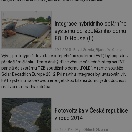
info.cz
co
po
vy
se
Integrace hybridního solárního
id
m.tzb-info.cz
10 let
Te
co
systému do soutěžního domu
po
vy
FOLD House (II)
se
_hjIncludedInSessionSample
1 minuta
Te
Hotjar Ltd
19.1.2015
| Pavel Ševela, Bjarne W. Olesen
59 sekund
co
www.tzb-
Vývoj prototypu fotovoltaicko-tepelného systému (FVT) byl popsán v
na
info.cz
ab
předešlém článku. Tento druhý díl se věnuje následné integraci FVT
Ho
panelů do systému TZB soutěžního domu „FOLD“, v rámci soutěže
zd
ná
Solar Decathlon Europe 2012. Při návrhu integrace byl uvažován vliv
za
FVT systému na celkovou energetickou bilanci domu, jednoduchost
vz
de
realizace a snadná údržba.
de
re
we
id
mojefirma.tzb-
1 rok
Te
Fotovoltaika v České republice
info.cz
co
po
v roce 2014
vy
se
22.12.2014
| Mgr. Oldřich Sklenář
_hjIncludedInSessionSample
2 minuty
Te
Hotjar Ltd