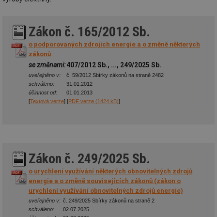
Zákon č. 165/2012 Sb.
o podporovaných zdrojích energie a o změně některých
zákonů
se změnami:
407/2012 Sb., ..., 249/2025 Sb.
uveřejněno v:
č. 59/2012 Sbírky zákonů na straně 2482
schváleno:
31.01.2012
účinnost od:
01.01.2013
[
Textová verze
] [
PDF verze (1424 kB)
]
Zákon č. 249/2025 Sb.
o urychlení využívání některých obnovitelných zdrojů
energie a o změně souvisejících zákonů (zákon o
urychlení využívání obnovitelných zdrojů energie)
uveřejněno v:
č. 249/2025 Sbírky zákonů na straně 2
schváleno:
02.07.2025