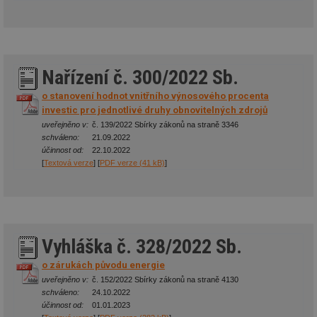
Nařízení č. 300/2022 Sb.
o stanovení hodnot vnitřního výnosového procenta
investic pro jednotlivé druhy obnovitelných zdrojů
uveřejněno v:
č. 139/2022 Sbírky zákonů na straně 3346
schváleno:
21.09.2022
účinnost od:
22.10.2022
[
Textová verze
] [
PDF verze (41 kB)
]
Vyhláška č. 328/2022 Sb.
o zárukách původu energie
uveřejněno v:
č. 152/2022 Sbírky zákonů na straně 4130
schváleno:
24.10.2022
účinnost od:
01.01.2023