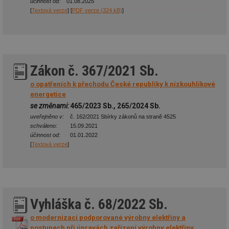
účinnost od:
01.08.2025
[
Textová verze
] [
PDF verze (324 kB)
]
Zákon č. 367/2021 Sb.
o opatřeních k přechodu České republiky k nízkouhlíkové
energetice
se změnami:
465/2023 Sb., 265/2024 Sb.
uveřejněno v:
č. 162/2021 Sbírky zákonů na straně 4525
schváleno:
15.09.2021
účinnost od:
01.01.2022
[
Textová verze
]
Vyhláška č. 68/2022 Sb.
o modernizaci podporované výrobny elektřiny a
postupech při úpravách zařízení výrobny elektřiny