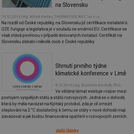
př
na Slovensku
so
so
ná
10.12.2014
| Ing. Alfréd Gottas, THERMO/SOLAR Ĺ˝iar s.r.o.
nu
Na rozdíl od České republiky, na Slovensku již certifikace instalatérů
ba
Co
OZE funguje a legislativa je v souladu se směrnicí EU. Certifikace se
Sc
však stává povinnou v případě dotovaných instalací. Certifikát na
fu
sp
Slovensku získalo i několik osob z České republiky.
id
elektro.tzb-
10 let
Te
info.cz
co
po
vy
Shrnutí prvního týdne
se
klimatické konference v Limě
sid
kalkulator.tzb-
Zavřením
To
info.cz
prohlížeče
bě
so
8.12.2014
| Ing. Bronislav Bechník, Ph.D.
al
Ve většině témat existuje rozpor mezi
na
so
postojem vyspělých států a států rozvojových. Jedná se o dohodě,
re
která by měla navázat na Kjótský protokol, zda je cíl omezit
pr
po
oteplování na 2 °C dostatečný, k čemu se státy v nové dohodě mají
sp
zavazovat a jak budou financována opatření v rozvojových zemích.
rel
další články