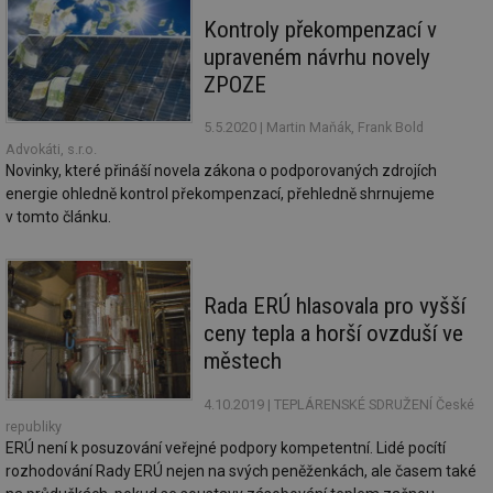
de
Kontroly překompenzací v
re
we
upraveném návrhu novely
_dc_gtm_UA-5901706-1
.tzb-info.cz
58 sekund
Te
ZPOZE
co
př
w
5.5.2020
| Martin Maňák, Frank Bold
po
Advokáti, s.r.o.
Sp
Go
Novinky, které přináší novela zákona o podporovaných zdrojích
da
energie ohledně kontrol překompenzací, přehledně shrnujeme
kó
Po
v tomto článku.
lz
za
nu
be
sk
Rada ERÚ hlasovala pro vyšší
fu
sp
ceny tepla a horší ovzduší ve
ná
je
městech
kte
id
př
4.10.2019
| TEPLÁRENSKÉ SDRUŽENÍ České
úč
republiky
An
ERÚ není k posuzování veřejné podpory kompetentní. Lidé pocítí
id
energetika.tzb-
10 let
Te
rozhodování Rady ERÚ nejen na svých peněženkách, ale časem také
info.cz
co
po