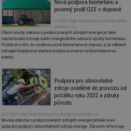
Nová podpora biometanu a
za
vz
povinný podíl OZE v dopravě
de
de
re
7.4.2022
| Mgr. Pavel Doucha, Doucha Šikola
we
advokáti s.r.o.
Cílem novely zákona o podporovaných zdrojích energie je také
mv
2 měsíce 4
Te
Airtable
týdny
co
.tzb-info.cz
nastartování rozvoje zatím marginálního sektoru výroby biometanu.
po
Počítá se s tím, že vzniknou nové biometanové stanice, a že některé
sl
už
stávající bioplynové stanice projdou konverzí na biometanovou
int
stanici.
vý
vl
po
Air
us
už
Podpora pro obnovitelné
pr
int
zdroje uváděné do provozu od
tě
počátku roku 2022 a záruky
id
vytapeni.tzb-
10 let
Te
původu
info.cz
co
po
vy
29.3.2022
| Mgr. Pavel Doucha, Doucha Šikola advokáti s.r.o.
se
Novela zákona o podporovaných zdrojích energie přináší nové
id
stavba.tzb-
10 let
Te
způsoby podpory obnovitelných zdrojů energie. Zároveň reformuje
info.cz
co