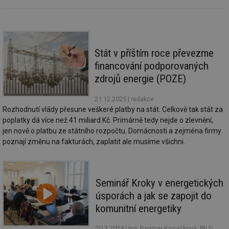
soubory
Stát v příštím roce převezme
financování podporovaných
Nezbytně nutné soubory
Výkonové soubory
zdrojů energie (POZE)
Soubory cílení
Funkční soubory
21.12.2025
| redakce
Nezařazené soubory
Rozhodnutí vlády přesune veškeré platby na stát. Celkově tak stát za
poplatky dá více než 41 miliard Kč. Primárně tedy nejde o zlevnění,
Nezbytně nutné soubory cookie umožňují základní
funkce webových stránek, jako je přihlášení
jen nově o platbu ze státního rozpočtu. Domácnosti a zejména firmy
uživatele a správa účtu. Webové stránky nelze bez
poznají změnu na fakturách, zaplatit ale musíme všichni.
nezbytně nutných souborů cookie správně používat.
Provider
/
Název
Vyprší
Po
Doména
Seminář Kroky v energetických
g_state
.forum.tzb-
Zavřením
Sl
info.cz
prohlížeče
př
úsporách a jak se zapojit do
po
komunitní energetiky
g_csrf_token
.forum.tzb-
Zavřením
Sl
info.cz
prohlížeče
př
po
20.3.2024
| Ing. Dagmar Kopačková, Ph.D.,