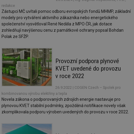
redakce
id
konference.tzb-
1 rok
Te
Zástupci MČ uvítali pomoc odboru evropských fondů MHMP, základní
info.cz
co
po
modely pro vytváření aktivního zákazníka nebo energetického
vy
společenství vysvětloval René Neděla z MPO ČR, jak dotace
se
zohledňují navýšenou cenu z památkové ochrany popsal Bohdan
_hjAbsoluteSessionInProgress
29 minut
So
Hotjar Ltd
Polak ze SFŽP.
59 sekund
na
.tzb-info.cz
ab
sl
ce
pr
poč
Provozní podpora plynové
Ne
žá
KVET uvedené do provozu
id
in
v roce 2022
id
vetrani.tzb-
10 let
Te
info.cz
co
26.9.2022
| COGEN Czech – Spolek pro
po
kombinovanou výrobu elektřiny a tepla
vy
Novela zákona o podporovaných zdrojích energie nastavuje pro
se
plynovou KVET stabilní podmínky, zpožděná notifikace novely však
_hjIncludedInSessionSample
1 minuta
Te
Hotjar Ltd
zkomplikovala podporu výroben uvedených do provozu v roce 2022.
59 sekund
co
elektro.tzb-
na
info.cz
ab
Ho
zd
ná