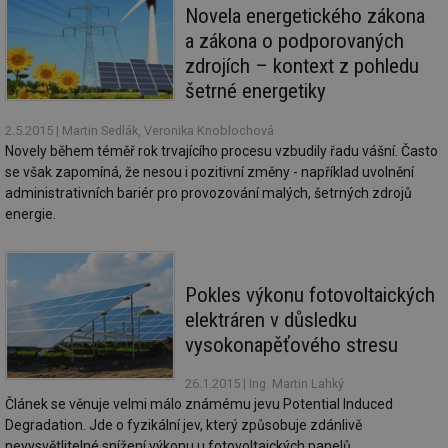
sp
Novela energetického zákona
rel
a zákona o podporovaných
_hjIncludedInSessionSample
1 minuta
Te
Hotjar Ltd
59 sekund
co
energetika.tzb-
zdrojích – kontext z pohledu
na
info.cz
šetrné energetiky
ab
Ho
zd
ná
2.5.2015
| Martin Sedlák, Veronika Knoblochová
za
Novely během téměř rok trvajícího procesu vzbudily řadu vášní. Často
vz
de
se však zapomíná, že nesou i pozitivní změny - například uvolnění
de
administrativních bariér pro provozování malých, šetrných zdrojů
re
we
energie.
_hjIncludedInSessionSample
1 minuta
Te
Hotjar Ltd
59 sekund
co
stavba.tzb-
na
info.cz
ab
Pokles výkonu fotovoltaických
Ho
zd
elektráren v důsledku
ná
za
vysokonapěťového stresu
vz
de
de
26.1.2015
| Ing. Martin Lahký
re
Článek se věnuje velmi málo známému jevu Potential Induced
we
Degradation. Jde o fyzikální jev, který způsobuje zdánlivě
id
www.tzb-
10 let
Te
nevysvětlitelné snížení výkonu u fotovoltaických panelů.