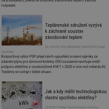
na průduškách, pokud se soustavy zásobování teplem začnou
vy
rozpadat.
se
_hjIncludedInSessionSample
1 minuta
Te
Hotjar Ltd
59 sekund
co
kalkulator.tzb-
na
info.cz
ab
Teplárenské sdružení vyzývá
Ho
k záchraně soustav
zd
ná
zásobování teplem
za
vz
de
22.9.2019
| TEPLÁRENSKÉ SDRUŽENÍ České
de
re
republiky
we
Rozpočtový výbor PSP přijal návrh vypuštění zrušení výjimky ze
_hjIncludedInSessionSample
1 minuta
Te
Hotjar Ltd
zdanění plynu pro domovní kotelny. ERÚ současně navrhuje snížit
59 sekund
co
voda.tzb-
podporu elektřiny z vysokoúčinné KVET v 2020 o více než miliardu Kč.
na
info.cz
ab
Teplárny se ocitají v těžké situaci.
Ho
zd
ná
za
vz
Jak a kdy měřit technologickou
de
de
vlastní spotřebu elektřiny?
re
we
22.8.2017
| Mgr. Pavel Doucha, Doucha