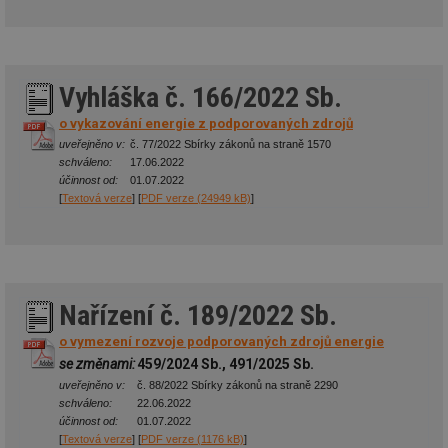
Vyhláška č. 166/2022 Sb.
o vykazování energie z podporovaných zdrojů
uveřejněno v:
č. 77/2022 Sbírky zákonů na straně 1570
schváleno:
17.06.2022
účinnost od:
01.07.2022
[
Textová verze
] [
PDF verze (24949 kB)
]
Nařízení č. 189/2022 Sb.
o vymezení rozvoje podporovaných zdrojů energie
se změnami:
459/2024 Sb., 491/2025 Sb.
uveřejněno v:
č. 88/2022 Sbírky zákonů na straně 2290
schváleno:
22.06.2022
účinnost od:
01.07.2022
[
Textová verze
] [
PDF verze (1176 kB)
]