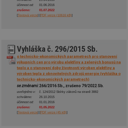
účinnost od:
01.06.2016
zrušeno:
01.07.2022
[
Textová verze
] [
PDF verze (10616 kB)
]
Vyhláška č. 296/2015 Sb.
o technicko-ekonomických parametrech pro stanovení
výkupních cen pro výrobu elektřiny a zelených bonusů na
teplo a o stanovení doby životnosti výroben elektřiny a
výroben tepla z obnovitelných zdrojů energie (vyhláška o
technicko-ekonomických parametrech)
se změnami:
266/2016 Sb., zrušeno 79/2022 Sb.
uveřejněno v:
č. 124/2012 Sbírky zákonů na straně 3882
schváleno:
26.10.2015
účinnost od:
01.01.2016
zrušeno:
01.05.2022
[
Textová verze
] [
PDF verze (45 kB)
]