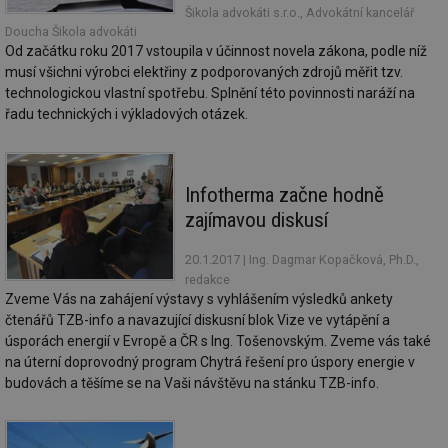
__gfp_64b
1 rok
Je
Gemius
Šikola advokáti s.r.o., Advokátní kancelář
so
.tzb-info.cz
kt
Doucha Šikola advokáti
spr
Od začátku roku 2017 vstoupila v účinnost novela zákona, podle níž
da
co
musí všichni výrobci elektřiny z podporovaných zdrojů měřit tzv.
ná
technologickou vlastní spotřebu. Splnění této povinnosti naráží na
we
řadu technických i výkladových otázek.
__cf_bm
29 minut
Te
Cloudflare Inc.
59 sekund
co
.vimeo.com
po
ro
li
Infotherma začne hodně
To
př
zajímavou diskusí
by
po
zp
20.1.2017
| Ing. Dagmar Kopačková, Ph.D.,
po
redakce
we
st
Zveme Vás na zahájení výstavy s vyhlášením výsledků ankety
čtenářů TZB-info a navazující diskusní blok Vize ve vytápění a
sid
forum.tzb-
1 rok
To
info.cz
bě
úsporách energií v Evropě a ČR s Ing. Tošenovským. Zveme vás také
so
na úterní doprovodný program Chytrá řešení pro úspory energie v
al
na
budovách a těšíme se na Vaši návštěvu na stánku TZB-info.
so
re
pr
po