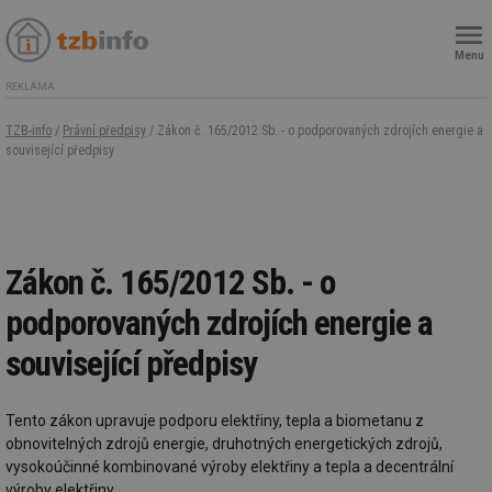
Menu
REKLAMA
TZB-info
/
Právní předpisy
/ Zákon č. 165/2012 Sb. - o podporovaných zdrojích energie a
související předpisy
Zákon č. 165/2012 Sb. - o
podporovaných zdrojích energie a
související předpisy
Tento zákon upravuje podporu elektřiny, tepla a biometanu z
obnovitelných zdrojů energie, druhotných energetických zdrojů,
vysokoúčinné kombinované výroby elektřiny a tepla a decentrální
výroby elektřiny.