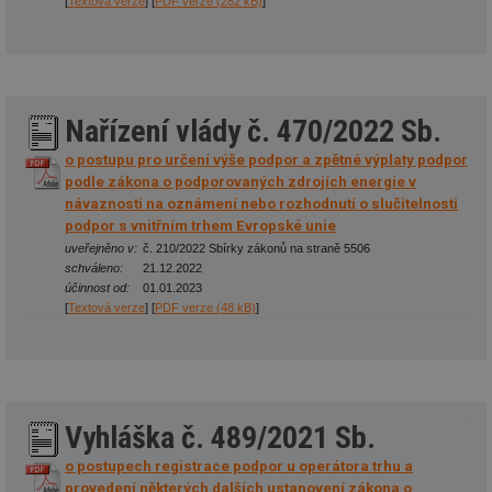
[
Textová verze
] [
PDF verze (282 kB)
]
Nařízení vlády č. 470/2022 Sb.
o postupu pro určení výše podpor a zpětné výplaty podpor
podle zákona o podporovaných zdrojích energie v
návaznosti na oznámení nebo rozhodnutí o slučitelnosti
podpor s vnitřním trhem Evropské unie
uveřejněno v:
č. 210/2022 Sbírky zákonů na straně 5506
schváleno:
21.12.2022
účinnost od:
01.01.2023
[
Textová verze
] [
PDF verze (48 kB)
]
Vyhláška č. 489/2021 Sb.
o postupech registrace podpor u operátora trhu a
provedení některých dalších ustanovení zákona o