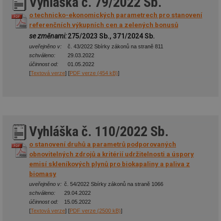
Vyhláška č. 79/2022 Sb.
o technicko-ekonomických parametrech pro stanovení
referenčních výkupních cen a zelených bonusů
se změnami:
275/2023 Sb., 371/2024 Sb.
uveřejněno v:
č. 43/2022 Sbírky zákonů na straně 811
schváleno:
29.03.2022
účinnost od:
01.05.2022
[
Textová verze
] [
PDF verze (454 kB)
]
Vyhláška č. 110/2022 Sb.
o stanovení druhů a parametrů podporovaných
obnovitelných zdrojů a kritérií udržitelnosti a úspory
emisí skleníkových plynů pro biokapaliny a paliva z
biomasy
uveřejněno v:
č. 54/2022 Sbírky zákonů na straně 1066
schváleno:
29.04.2022
účinnost od:
15.05.2022
[
Textová verze
] [
PDF verze (2500 kB)
]