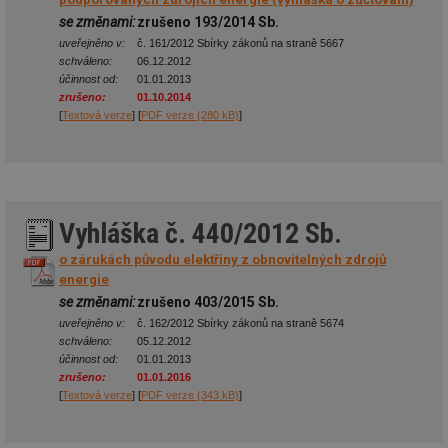
se změnami:
zrušeno 193/2014 Sb.
uveřejněno v:
č. 161/2012 Sbírky zákonů na straně 5667
schváleno:
06.12.2012
účinnost od:
01.01.2013
zrušeno:
01.10.2014
[
Textová verze
] [
PDF verze (280 kB)
]
Vyhláška č. 440/2012 Sb.
o zárukách původu elektřiny z obnovitelných zdrojů
energie
se změnami:
zrušeno 403/2015 Sb.
uveřejněno v:
č. 162/2012 Sbírky zákonů na straně 5674
schváleno:
05.12.2012
účinnost od:
01.01.2013
zrušeno:
01.01.2016
[
Textová verze
] [
PDF verze (343 kB)
]