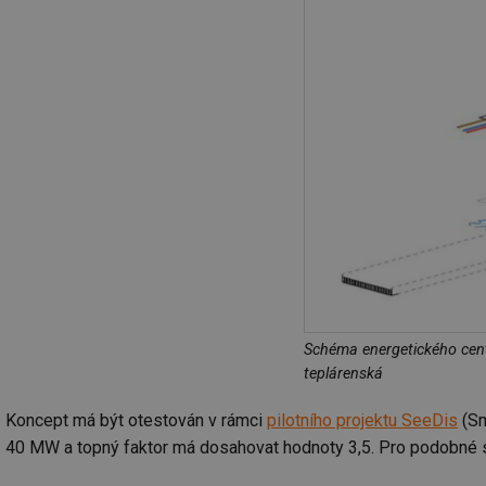
g_csrf_token
id
_hjAbsoluteSession
id
_hjIncludedInSessi
mv
Schéma energetického cent
id
teplárenská
id
Koncept má být otestován v rámci
pilotního projektu SeeDis
(Sm
40 MW a topný faktor má dosahovat hodnoty 3,5. Pro podobné 
_hjFirstSeen