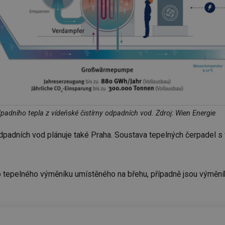
padního tepla z vídeňské čistírny odpadních vod. Zdroj: Wien Energie
y odpadních vod plánuje také Praha. Soustava tepelných čerpad
do tepelného výměníku umístěného na břehu, případně jsou výmění