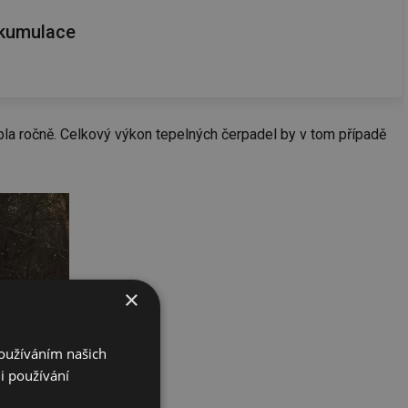
akumulace
la ročně. Celkový výkon tepelných čerpadel by v tom případě
×
Používáním našich
i používání