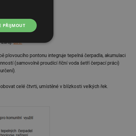
E PŘIJMOUT
ční voda je
 Zdroj:
CIAT
Nezařazené
soubory
bě plovoucího pontonu integruje tepelná čerpadla, akumulaci
ností (samovolně proudící říční voda šetří čerpací práci)
určení).
bovat celé čtvrti, umístěné v blízkosti velkých řek.
řazené soubory
 správa účtu. Webové