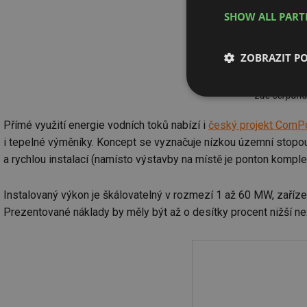
SHOW ALL PAR
ZOBRAZIT P
Pohled na č
zde čerpána
Nezbytně nutn
soubory
Přímé využití energie vodních toků nabízí i
český projekt ComP
i tepelné výměníky. Koncept se vyznačuje nízkou územní stopou (
a rychlou instalací (namísto výstavby na místě je ponton kompl
Instalovaný výkon je škálovatelný v rozmezí 1 až 60 MW, zařízen
Nezbytně nutn
Prezentované náklady by měly být až o desítky procent nižší ne
Nezbytně nutné soubo
stránky nelze bez ne
Název
g_state