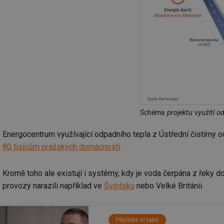
Schéma projektu využití od
Energocentrum využívající odpadního tepla z Ústřední čistírn
80 tisícům pražských domácností
.
Kromě toho ale existují i systémy, kdy je voda čerpána z řeky 
provozy narazili například ve
Švédsku
nebo Velké Británii.
Přečtěte si také