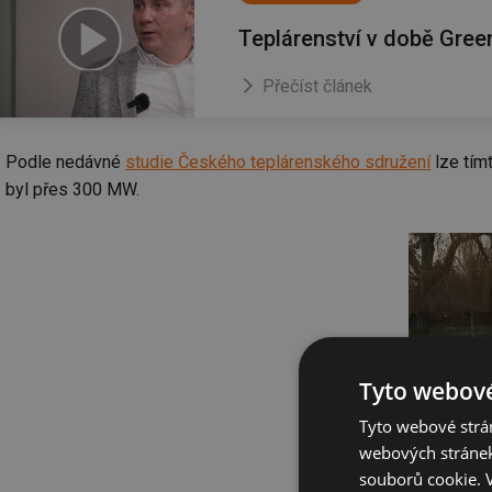
Teplárenství v době Gree
Přečíst článek
Podle nedávné
studie Českého teplárenského sdružení
lze tím
byl přes 300 MW.
Tyto webové
Tyto webové strán
webových stránek
souborů cookie.