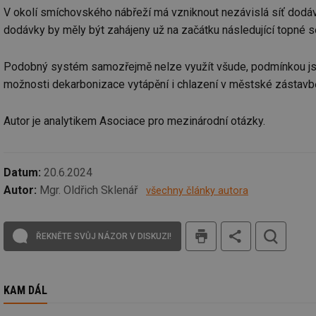
V okolí smíchovského nábřeží má vzniknout nezávislá síť dodávaj
id
dodávky by měly být zahájeny už na začátku následující topné 
_hjIncludedInSessi
Podobný systém samozřejmě nelze využít všude, podmínkou jsou 
možnosti dekarbonizace vytápění i chlazení v městské zástavb
id
Autor je analytikem Asociace pro mezinárodní otázky.
id
id
Datum:
20.6.2024
_hjIncludedInSessi
Autor:
Mgr. Oldřich Sklenář
všechny články autora
_dc_gtm_UA-590170
tisk
ŘEKNĚTE SVŮJ NÁZOR V DISKUZI!
id
KAM DÁL