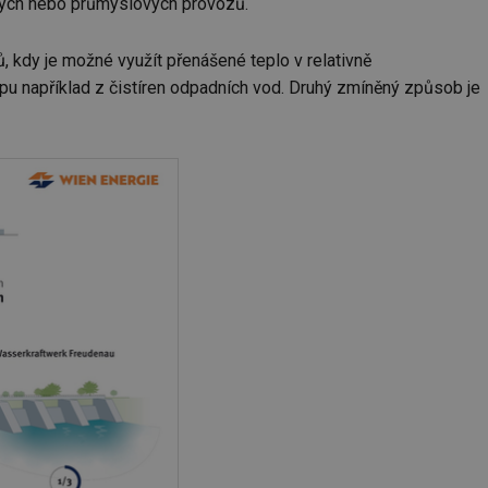
ských nebo průmyslových provozů.
 kdy je možné využít přenášené teplo v relativně
upu například z čistíren odpadních vod. Druhý zmíněný způsob je