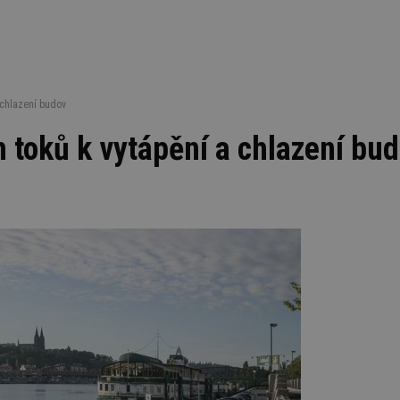
 chlazení budov
h toků k vytápění a chlazení bu