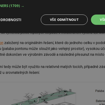
TNERS
(1709) →
ODROBNOSTI
VŠE ODMÍTNOUT
VŠ
erpací stanici energocentra na řece Loddon, jednoho z přítoků Temže. Ří
 do výměníků pětice tepelných čerpadel o instalovaném výkonu 8,8 MW.
é
Výkonové
Soubory cílení
Funkční soubory
soubory
on
založený na originálním řešení, které do jednoho celku v podo
paluba pontonu může sloužit jako veřejný prostor), vysokou účin
etně dokončen ve výrobním závodě a následně přesunut na místo 
í tedy může být využito na relativně malých tocích, případně záso
é soubory
Výkonové soubory
Soubory cílení
Funkční soubory
Neza
ž u srovnatelných řešení.
ry cookie umožňují základní funkce webových stránek, jako je přihlášení uživatele a
zbytně nutných souborů cookie správně používat.
Provider
/
Vyprší
Popis
Doména
.forum.tzb-
Zavřením
Slouží k přihlášení pomocí Google
info.cz
prohlížeče