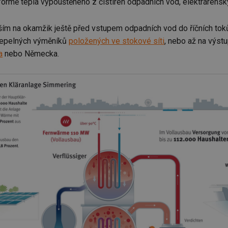
formě tepla vypouštěného z čistíren odpadních vod, elektráren
ím na okamžik ještě před vstupem odpadních vod do říčních toků,
 tepelných výměníků
položených ve stokové síti
, nebo až na výst
a
nebo Německa.