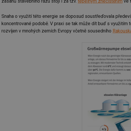
zásahů stavebního rázu stojí i za tzv.
tepelným znečištěním
ve 
Snaha o využití této energie se doposud soustřeďovala předevš
koncentrované podobě. V praxi se tak může dít buď s využitím
rozvíjen v mnohých zemích Evropy včetně sousedního
Rakousk