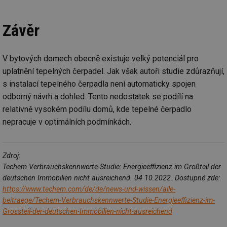
po
vy
se
Závěr
_hjAbsoluteSessionInProgress
29 minut
So
Hotjar Ltd
59 sekund
na
.tzb-info.cz
ab
sl
V bytových domech obecně existuje velký potenciál pro
ce
pr
uplatnění tepelných čerpadel. Jak však autoři studie zdůrazňují,
poč
Ne
s instalací tepelného čerpadla není automaticky spojen
žá
id
odborný návrh a dohled. Tento nedostatek se podílí na
in
relativně vysokém podílu domů, kde tepelné čerpadlo
id
vetrani.tzb-
10 let
Te
nepracuje v optimálních podmínkách.
info.cz
co
po
vy
se
Zdroj:
_hjIncludedInSessionSample
1 minuta
Te
Hotjar Ltd
59 sekund
co
elektro.tzb-
Techem Verbrauchskennwerte-Studie: Energieeffizienz im Großteil der
na
info.cz
deutschen Immobilien nicht ausreichend. 04.10.2022. Dostupné zde:
ab
Ho
https://www.techem.com/de/de/news-und-wissen/alle-
zd
beitraege/Techem-Verbrauchskennwerte-Studie-Energieeffizienz-im-
ná
za
Grossteil-der-deutschen-Immobilien-nicht-ausreichend
vz
de