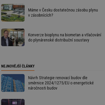
da
co
ná
Máme v Česku dostatečnou zásobu plynu
we
v zásobnících?
__cf_bm
29 minut
Te
Cloudflare Inc.
59 sekund
co
.vimeo.com
po
ro
li
Konverze bioplynu na biometan a vtlačování
To
př
do plynárenské distribuční soustavy
by
po
zp
po
we
st
sid
forum.tzb-
1 rok
To
NEJNOVĚJŠÍ ČLÁNKY
info.cz
bě
so
al
Návrh Strategie renovací budov dle
na
so
směrnice 2024/1275/EU o energetické
re
pr
náročnosti budov
po
sp
rel
_hjIncludedInSessionSample
1 minuta
Te
Hotjar Ltd