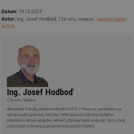
de
re
we
Datum:
19.12.2023
mv
2 měsíce 4
Te
Autor:
Ing. Josef Hodboď,
Airtable
TZB-info, redakce
všechny články
týdny
co
.tzb-info.cz
autora
po
sl
už
int
vý
vl
po
Air
us
už
pr
int
tě
id
vytapeni.tzb-
10 let
Te
Ing. Josef Hodboď
info.cz
co
po
vy
TZB-info, redakce
se
Absolvent Fakulty elektrotechnické ČVUT v Praze se zaměřením na
id
stavba.tzb-
10 let
Te
silnoproudé aplikace. Od roku 1990 vedoucí odborný redaktor
info.cz
co
po
působící v oboru vytápění, větrání, přípravy teplé vody atp. Autor řady
vy
odborných a mnoha populárně technických článků.
se