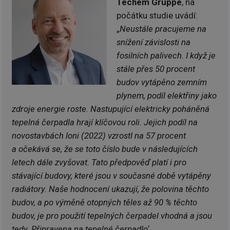
Techem Gruppe
, na
počátku studie uvádí:
„
Neustále pracujeme na
snížení závislosti na
fosilních palivech. I když je
stále přes 50 procent
budov vytápěno zemním
plynem, podíl elektřiny jako
zdroje energie roste. Nastupující elektricky poháněná
tepelná čerpadla hrají klíčovou roli. Jejich podíl na
novostavbách loni (2022) vzrostl na 57 procent
a očekává se, že se toto číslo bude v následujících
letech dále zvyšovat. Tato předpověď platí i pro
stávající budovy, které jsou v současné době vytápěny
radiátory. Naše hodnocení ukazují, že polovina těchto
budov, a po výměně otopných těles až 90 % těchto
budov, je pro použití tepelných čerpadel vhodná a jsou
tedy ‚Připravena na tepelné čerpadlo‘