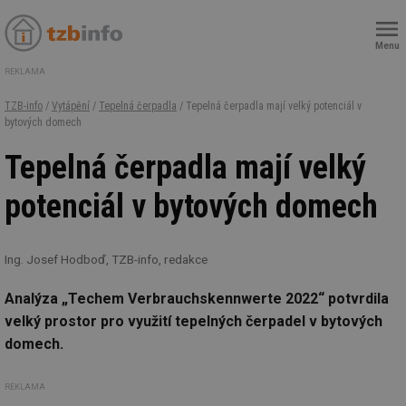
Menu
REKLAMA
TZB-info
/
Vytápění
/
Tepelná čerpadla
/ Tepelná čerpadla mají velký potenciál v
bytových domech
Tepelná čerpadla mají velký
potenciál v bytových domech
Ing. Josef Hodboď, TZB-info, redakce
Analýza „Techem Verbrauchskennwerte 2022“ potvrdila
velký prostor pro využití tepelných čerpadel v bytových
domech.
REKLAMA