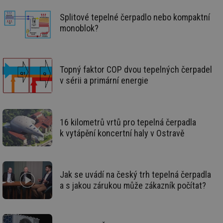
id
voda.tzb-
10 let
Te
info.cz
co
Splitové tepelné čerpadlo nebo kompaktní
po
vy
monoblok?
se
id
kalkulator.tzb-
1 rok
Te
info.cz
co
po
Topný faktor COP dvou tepelných čerpadel
vy
se
v sérii a primární energie
id
oze.tzb-info.cz
10 let
Te
co
po
vy
se
16 kilometrů vrtů pro tepelná čerpadla
k vytápění koncertní haly v Ostravě
_hjIncludedInSessionSample
1 minuta
Te
Hotjar Ltd
59 sekund
co
oze.tzb-info.cz
na
ab
Ho
zd
Jak se uvádí na český trh tepelná čerpadla
ná
za
a s jakou zárukou může zákazník počítat?
vz
de
de
re
we