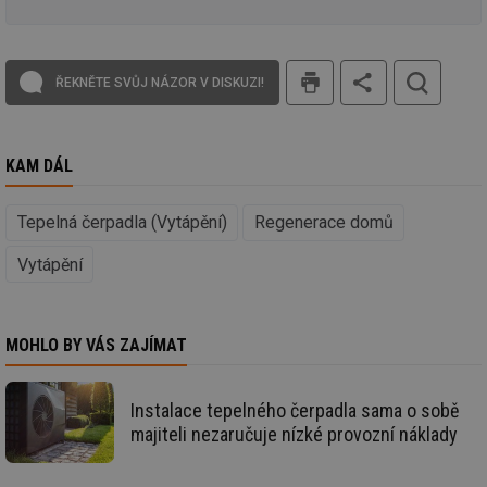
_hjFirstSeen
29 minut
So
Hotjar Ltd
59 sekund
na
.tzb-info.cz
ab
sl
tisk
ce
ŘEKNĚTE SVŮJ NÁZOR V DISKUZI!
pr
poč
Ne
žá
id
in
KAM DÁL
id
forum.tzb-
1 rok
Te
info.cz
co
Tepelná čerpadla (Vytápění)
Regenerace domů
po
vy
se
Vytápění
_hjIncludedInSessionSample
1 minuta
Te
Hotjar Ltd
59 sekund
co
vetrani.tzb-
na
info.cz
ab
MOHLO BY VÁS ZAJÍMAT
Ho
zd
ná
za
Instalace tepelného čerpadla sama o sobě
vz
de
majiteli nezaručuje nízké provozní náklady
de
re
we