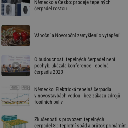
Německo a Česko: prodeje tepelných
_dc_gtm_UA-5901706-1
.tzb-info.cz
58 sekund
Te
čerpadel rostou
co
př
w
po
Sp
Go
da
Vánoční a Novoroční zamyšlení o vytápění
kó
Po
lz
za
nu
be
O budoucnosti tepelných čerpadel není
sk
fu
pochyb, ukázala konference Tepelná
sp
čerpadla 2023
ná
je
kte
id
Německo: Elektrická tepelná čerpadla
př
úč
v novostavbách vedou i bez zákazu zdrojů
An
fosilních paliv
id
energetika.tzb-
10 let
Te
info.cz
co
po
vy
Zkušenosti s provozem tepelných
se
čerpadel 8.: Teplotní spád a průtok primárním