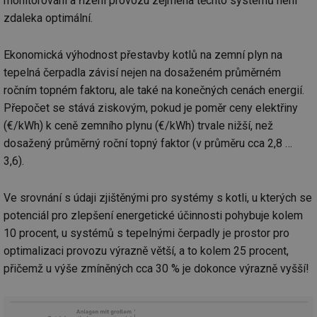
monitorování a řízení provozu zejména těchto systémů není
zdaleka optimální.
Ekonomická výhodnost přestavby kotlů na zemní plyn na
tepelná čerpadla závisí nejen na dosaženém průměrném
ročním topném faktoru, ale také na konečných cenách energií.
Přepočet se stává ziskovým, pokud je poměr ceny elektřiny
(€/kWh) k ceně zemního plynu (€/kWh) trvale nižší, než
dosažený průměrný roční topný faktor (v průměru cca 2,8 …
3,6).
Ve srovnání s údaji zjištěnými pro systémy s kotli, u kterých se
potenciál pro zlepšení energetické účinnosti pohybuje kolem
10 procent, u systémů s tepelnými čerpadly je prostor pro
optimalizaci provozu výrazně větší, a to kolem 25 procent,
přičemž u výše zmíněných cca 30 % je dokonce výrazně vyšší!