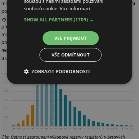
souladu s našimi zásadami používání
může někdy stačit vyměnit jen některé radiátory (např. obývací
souborů cookie.
Více informací
pokoj, dětský pokoj) a stávající radiátory ponechat v méně
vytápěných místnostech (např. ložnice). Nebo v rámci bytu
SHOW ALL PARTNERS
(1709) →
přemístit stávající radiátory s většími výkony na místo těch s
menšími výkony, nově pořídit radiátor s největším
VŠE PŘIJMOUT
požadovaným výkonem a vyřadit jen stávající radiátor s
nejnižším výkonem. Taková opatření je možné provést
VŠE ODMÍTNOUT
u cca 40 % budov.
ZOBRAZIT PODROBNOSTI
Nezbytně
Výkonové
Soubory
nutné
soubory
cílení
soubory
Funkční soubory
Nezařazené
soubory
Obr. Četnost zastoupení výkonové rezervy radiátorů v bytových