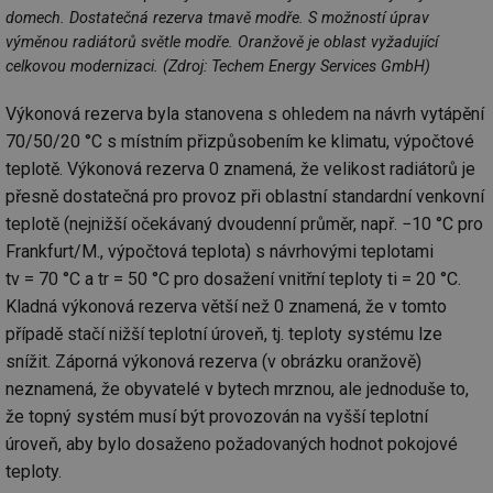
domech. Dostatečná rezerva tmavě modře. S možností úprav
výměnou radiátorů světle modře. Oranžově je oblast vyžadující
celkovou modernizaci. (Zdroj: Techem Energy Services GmbH)
Nezbytně nutné soubory
Výkonové soubory
Výkonová rezerva byla stanovena s ohledem na návrh vytápění
Soubory cílení
Funkční soubory
70/50/20 °C s místním přizpůsobením ke klimatu, výpočtové
Nezařazené soubory
teplotě. Výkonová rezerva 0 znamená, že velikost radiátorů je
přesně dostatečná pro provoz při oblastní standardní venkovní
Nezbytně nutné soubory cookie umožňují základní
funkce webových stránek, jako je přihlášení
teplotě (nejnižší očekávaný dvoudenní průměr, např. −10 °C pro
uživatele a správa účtu. Webové stránky nelze bez
Frankfurt/M., výpočtová teplota) s návrhovými teplotami
nezbytně nutných souborů cookie správně používat.
tv = 70 °C a tr = 50 °C pro dosažení vnitřní teploty ti = 20 °C.
Provider
/
Název
Vyprší
Po
Kladná výkonová rezerva větší než 0 znamená, že v tomto
Doména
případě stačí nižší teplotní úroveň, tj. teploty systému lze
g_state
.forum.tzb-
Zavřením
Sl
info.cz
prohlížeče
př
snížit. Záporná výkonová rezerva (v obrázku oranžově)
po
neznamená, že obyvatelé v bytech mrznou, ale jednoduše to,
g_csrf_token
.forum.tzb-
Zavřením
Sl
že topný systém musí být provozován na vyšší teplotní
info.cz
prohlížeče
př
po
úroveň, aby bylo dosaženo požadovaných hodnot pokojové
id
konference.tzb-
1 rok
Te
teploty.
info.cz
co