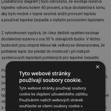
(„radiátorový diagram“) bylo odvozeno, že existuje rezerva
topného výkonu kolem 40 procent, a ta je dostatečná k tomu,
aby bylo možné v topné sezóně snížit provozní teplotu
a používat tepelná čerpadla s nízkými provozními teplotami.
Z vyhodnocení vyplývá, že i bez dalších opatření existuje
dostatečná rezerva u cca 50 % stávajících budov. V těchto
budovách jsou otopná tělesa tak velkoryse dimenzována, že
potřebné teplo lze předat do místností i při nízkých
systémových teplotách potřebných pro tepelné čerpadlo.
×
Pokud je výkonová rezerva nižší, je nutné zvýšení
Tyto webové stránky
instalovaného výkonu radiátoru. U nejběžnějších typů radiátorů
používají soubory cookie.
(ocelová otopná tělesa dle DIN 4703 i desková) je možné
Tyto webové stránky používají soubory
zvýšit jmenovitý výkon o 40 až 50 procent přechodem na jiný
cookie ke zlepšení uživatelského zážitku.
typ se stejnou šířkou a výškou. Například výměnou za deskové
Používáním našich webových stránek
otopné těleso typu 22 (2 desky) nebo za typ 33 (3 desky,
souhlasíte se všemi soubory cookie v
s větší hloubkou zástavby). V závislosti na výkonové rezervě