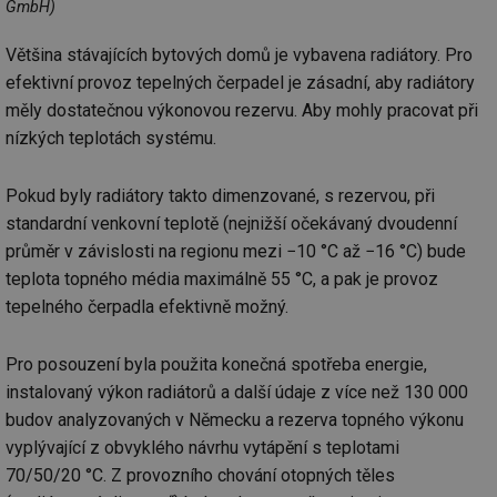
GmbH)
Většina stávajících bytových domů je vybavena radiátory. Pro
efektivní provoz tepelných čerpadel je zásadní, aby radiátory
měly dostatečnou výkonovou rezervu. Aby mohly pracovat při
nízkých teplotách systému.
Pokud byly radiátory takto dimenzované, s rezervou, při
standardní venkovní teplotě (nejnižší očekávaný dvoudenní
průměr v závislosti na regionu mezi −10 °C až −16 °C) bude
teplota topného média maximálně 55 °C, a pak je provoz
tepelného čerpadla efektivně možný.
Pro posouzení byla použita konečná spotřeba energie,
instalovaný výkon radiátorů a další údaje z více než 130 000
budov analyzovaných v Německu a rezerva topného výkonu
vyplývající z obvyklého návrhu vytápění s teplotami
70/50/20 °C. Z provozního chování otopných těles