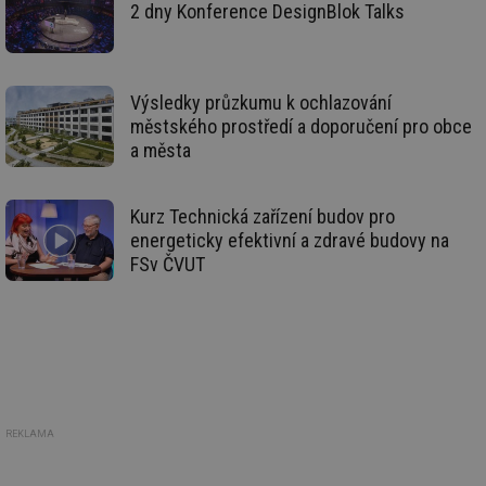
2 dny Konference DesignBlok Talks
59 sekund
co
energetika.tzb-
na
info.cz
ab
Ho
zd
ná
Výsledky průzkumu k ochlazování
za
vz
městského prostředí a doporučení pro obce
de
de
a města
re
we
_hjIncludedInSessionSample
1 minuta
Te
Hotjar Ltd
Kurz Technická zařízení budov pro
59 sekund
co
stavba.tzb-
energeticky efektivní a zdravé budovy na
na
info.cz
ab
FSv ČVUT
Ho
zd
ná
za
vz
de
de
re
we
id
www.tzb-
10 let
Te
info.cz
co
REKLAMA
po
vy
se