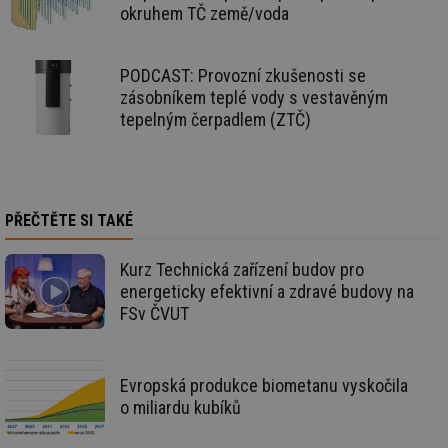
_hjIncludedInSessionSample
1 minuta
Te
Hotjar Ltd
okruhem TČ země/voda
59 sekund
co
kalkulator.tzb-
na
info.cz
ab
Ho
PODCAST: Provozní zkušenosti se
zd
ná
zásobníkem teplé vody s vestavěným
za
vz
tepelným čerpadlem (ZTČ)
de
de
re
we
_hjIncludedInSessionSample
1 minuta
Te
Hotjar Ltd
59 sekund
co
voda.tzb-
PŘEČTĚTE SI TAKÉ
na
info.cz
ab
Ho
Kurz Technická zařízení budov pro
zd
ná
energeticky efektivní a zdravé budovy na
za
FSv ČVUT
vz
de
de
re
we
Evropská produkce biometanu vyskočila
__gfp_64b
1 rok
Je
Gemius
o miliardu kubíků
so
.tzb-info.cz
kt
spr