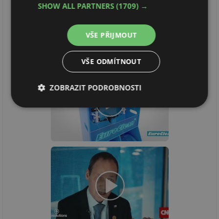
SHOW ALL PARTNERS
(1709) →
VŠE PŘIJMOUT
VŠE ODMÍTNOUT
ZOBRAZIT PODROBNOSTI
Nezbytně
Výkonové
Soubory
nutné
soubory
cílení
soubory
Funkční soubory
Nezařazené
soubory