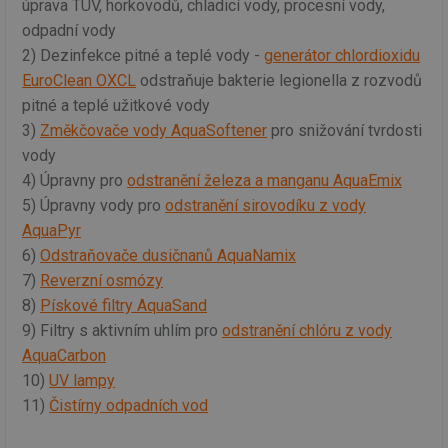
úprava TUV, horkovodů, chladicí vody, procesní vody,
odpadní vody
2) Dezinfekce pitné a teplé vody -
generátor chlordioxidu
EuroClean OXCL
odstraňuje bakterie legionella z rozvodů
pitné a teplé užitkové vody
3)
Změkčovače vody AquaSoftener
pro snižování tvrdosti
vody
4) Úpravny pro
odstranění železa a manganu AquaEmix
5) Úpravny vody pro
odstranění sirovodíku z vody
AquaPyr
6)
Odstraňovače dusičnanů AquaNamix
7)
Reverzní osmózy
8)
Pískové filtry AquaSand
9) Filtry s aktivním uhlím pro
odstranění chlóru z vody
AquaCarbon
10)
UV lampy
11)
Čistírny odpadních vod