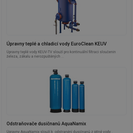
Úpravny teplé a chladicí vody EuroClean KEUV
Úpravny teplé vody KEUV-TV slouží pro kontinuální filtraci sloučenin
železa, zákalu a nerozpuštěných ...
Odstraňovače dusičnanů AquaNamix
Úpravny AquaNamix slouží k odstranění dusičnanů z pitné vody .