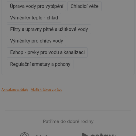
Ho
Úprava vody pro vytápění
Chladicí věže
zd
ná
za
Výměníky teplo - chlad
vz
de
de
Filtry a úpravny pitné a užitkové vody
re
we
Výměníky pro ohřev vody
_hjIncludedInSessionSample
1 minuta
Te
Hotjar Ltd
59 sekund
co
voda.tzb-
Eshop - prvky pro vodu a kanalizaci
na
info.cz
ab
Ho
Regulační armatury a pohony
zd
ná
za
vz
de
de
Aktualizovat údaje
Vložit krátkou zprávu
re
we
__gfp_64b
1 rok
Je
Gemius
so
.tzb-info.cz
kt
spr
Patříme do dobré rodiny
da
co
ná
we