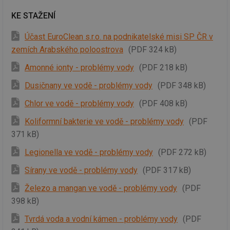
KE STAŽENÍ
Účast EuroClean s.r.o. na podnikatelské misi SP ČR v
zemích Arabského poloostrova
(PDF 324 kB)
Amonné ionty - problémy vody
(PDF 218 kB)
Dusičnany ve vodě - problémy vody
(PDF 348 kB)
Chlor ve vodě - problémy vody
(PDF 408 kB)
Koliformní bakterie ve vodě - problémy vody
(PDF
371 kB)
Legionella ve vodě - problémy vody
(PDF 272 kB)
Sírany ve vodě - problémy vody
(PDF 317 kB)
Železo a mangan ve vodě - problémy vody
(PDF
398 kB)
Tvrdá voda a vodní kámen - problémy vody
(PDF