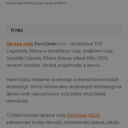
Dusičnany (nitráty) jsou častý problém ...
O nás
Úprava vody
EuroClean
s.r.o. - dezinfekce TUV -
Legionella, filtrace a dezinfekce vody, změkčení vody,
čerpadla Calpeda, filtrace železa, sítové filtry ODIS,
reverzní osmóza. Výroba, projektování a servis.
Hlavní důraz klademe na ekologii a ekonomičnost našich
technologií. Drtivá většina námi dodávaných technologií na
úpravu vody nepoužívá pro svůj běžný chod žádné
chemikálie.
1) Elektrolytické úpravny vody
EuroClean KEUV
,
zabraňování tvorby inkrustů, odstraňování železa, zákalu: