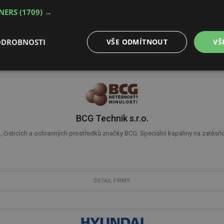
 Společnost ATALIAN působí na českém trhu v oblastech komplexního Facilit
TNERS
(1709) →
ODROBNOSTI
VŠE ODMÍTNOUT
VŠ
DETAIL FIRMY
é
Výkonové
Soubory cílení
Funkční soubory
soubory
BCG Technik s.r.o.
 čisticích a ochranných prostředků značky BCG. Speciální kapaliny na zatěsňová
é soubory
Výkonové soubory
Soubory cílení
Funkční soubory
Neza
ry cookie umožňují základní funkce webových stránek, jako je přihlášení uživatele a
zbytně nutných souborů cookie správně používat.
DETAIL FIRMY
Provider
/
Vyprší
Popis
Doména
.forum.tzb-
Zavřením
Slouží k přihlášení pomocí Google
info.cz
prohlížeče