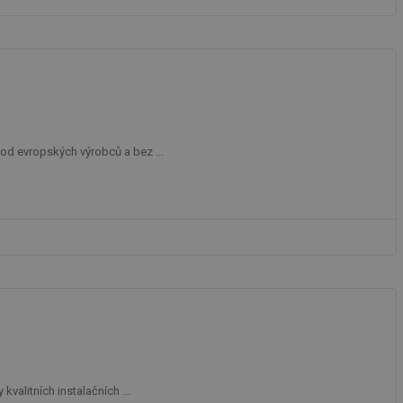
ní session uživatele
 informoval Hotjar
o vzorkování dat
šeho webu
ní session uživatele
od evropských výrobců a bez ...
ní session uživatele
ní session uživatele
 informoval Hotjar
o vzorkování dat
šeho webu
ům používajícím
skriptů a kódu na
at za nezbytně
sí fungovat správně.
aké identifikátorem
ní session uživatele
valitních instalačních ...