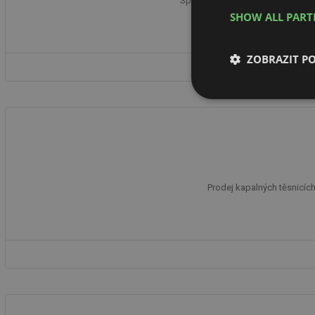
Správa budov ve správných rukou
SHOW ALL PAR
ZOBRAZIT P
Nezbytně nutn
soubory
Prodej kapalných těsnicích,
Nezbytně nutn
Nezbytně nutné soubo
stránky nelze bez ne
Název
g_state