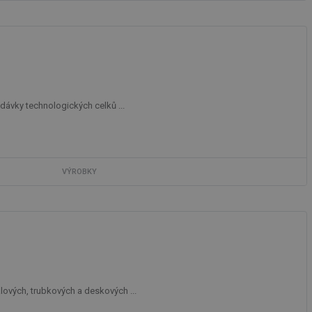
dávky technologických celků ...
VÝROBKY
vých, trubkových a deskových ...