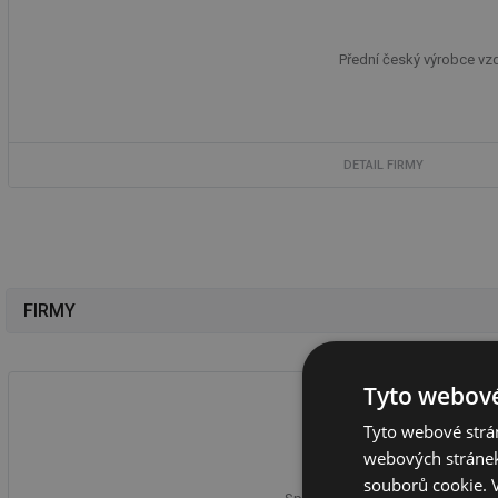
Přední český výrobce vzd
DETAIL FIRMY
FIRMY
Tyto webové
Tyto webové strán
webových stránek
souborů cookie.