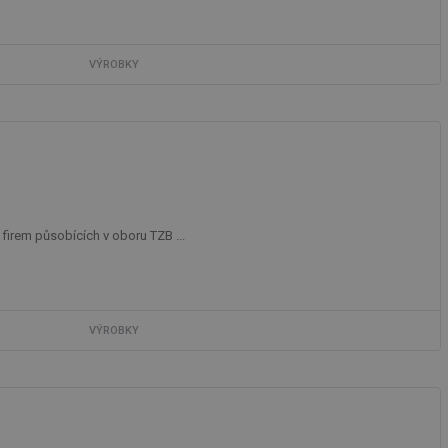
VÝROBKY
firem působících v oboru TZB ...
VÝROBKY