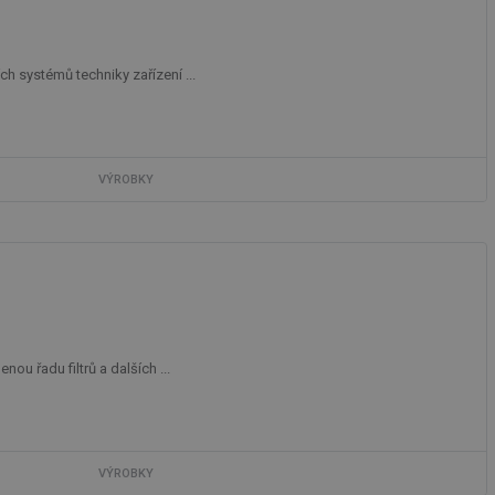
h systémů techniky zařízení ...
VÝROBKY
u řadu filtrů a dalších ...
VÝROBKY