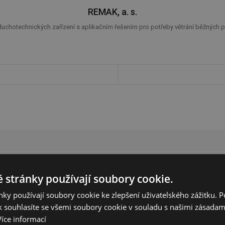
REMAK, a. s.
uchotechnických zařízení s aplikačním řešením pro potřeby větrání běžných pro
 stránky používají soubory cookie.
ky používají soubory cookie ke zlepšení uživatelského zážitku. 
 souhlasíte se všemi soubory cookie v souladu s našimi zásadam
ATALIAN CZ s.r.o.
Více informací