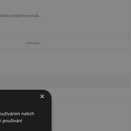
stor, čistých provozů ...
VÝROBKY
×
Používáním našich
i používání