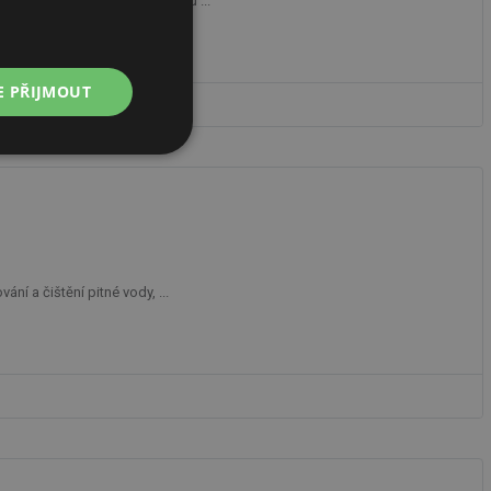
y managementu. O Vaši budovu ...
E PŘIJMOUT
Nezařazené
soubory
ní a čištění pitné vody, ...
řazené soubory
 správa účtu. Webové