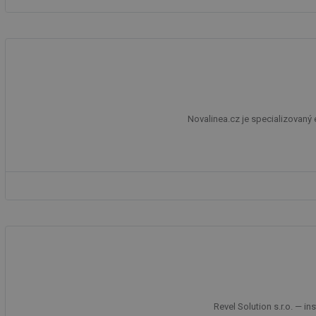
id
_hjIncludedInSessi
id
Novalinea.cz je specializovaný
id
id
_hjIncludedInSessi
_dc_gtm_UA-590170
id
Revel Solution s.r.o. — i