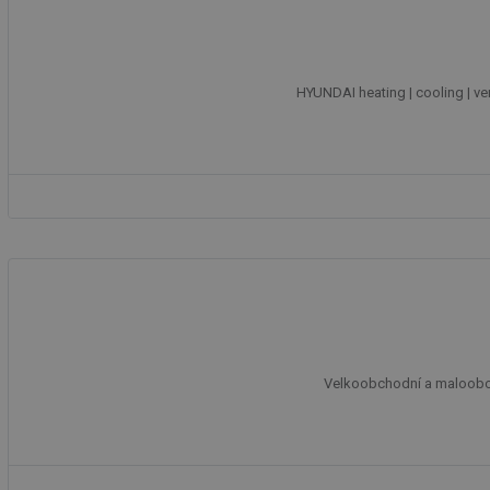
g_csrf_token
id
HYUNDAI heating | cooling | ve
_hjAbsoluteSession
id
_hjIncludedInSessi
mv
id
Velkoobchodní a maloobchod
id
_hjFirstSeen