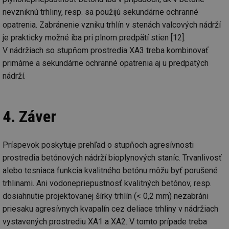
_hjAbsoluteSessionInProgress
29 minut
So
Hotjar Ltd
nevzniknú trhliny, resp. sa použijú sekundárne ochranné
59 sekund
na
.tzb-info.cz
ab
opatrenia. Zabránenie vzniku trhlín v stenách valcových nádrží
sl
je prakticky možné iba pri plnom predpätí stien [12].
ce
pr
V nádržiach so stupňom prostredia XA3 treba kombinovať
poč
Ne
primárne a sekundárne ochranné opatrenia aj u predpätých
žá
id
nádrží.
in
id
vetrani.tzb-
10 let
Te
info.cz
co
po
4. Záver
vy
se
_hjIncludedInSessionSample
1 minuta
Te
Hotjar Ltd
Príspevok poskytuje prehľad o stupňoch agresívnosti
59 sekund
co
elektro.tzb-
na
info.cz
prostredia betónových nádrží bioplynových staníc. Trvanlivosť
ab
Ho
alebo tesniaca funkcia kvalitného betónu môžu byť porušené
zd
ná
trhlinami. Ani vodonepriepustnosť kvalitných betónov, resp.
za
dosiahnutie projektovanej šírky trhlín (< 0,2 mm) nezabráni
vz
de
priesaku agresívnych kvapalín cez deliace trhliny v nádržiach
de
re
vystavených prostrediu XA1 a XA2. V tomto prípade treba
we