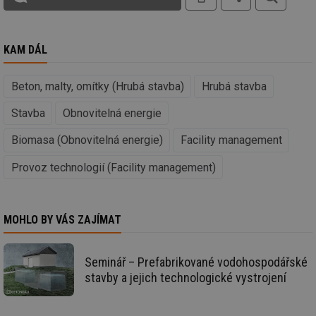
ab
Ho
zd
ná
za
KAM DÁL
vz
de
de
re
Beton, malty, omítky (Hrubá stavba)
Hrubá stavba
we
_hjIncludedInSessionSample
1 minuta
Te
Stavba
Obnovitelná energie
Hotjar Ltd
59 sekund
co
voda.tzb-
na
info.cz
Biomasa (Obnovitelná energie)
Facility management
ab
Ho
zd
Provoz technologií (Facility management)
ná
za
vz
de
de
MOHLO BY VÁS ZAJÍMAT
re
we
__gfp_64b
1 rok
Je
Gemius
Seminář – Prefabrikované vodohospodářské
so
.tzb-info.cz
kt
stavby a jejich technologické vystrojení
spr
da
co
ná