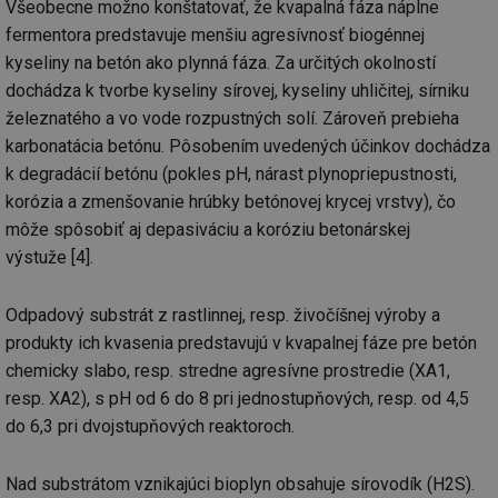
Všeobecne možno konštatovať, že kvapalná fáza náplne
fermentora predstavuje menšiu agresívnosť biogénnej
kyseliny na betón ako plynná fáza. Za určitých okolností
dochádza k tvorbe kyseliny sírovej, kyseliny uhličitej, sírniku
železnatého a vo vode rozpustných solí. Zároveň prebieha
karbonatácia betónu. Pôsobením uvedených účinkov dochádza
k degradácií betónu (pokles pH, nárast plynopriepustnosti,
korózia a zmenšovanie hrúbky betónovej krycej vrstvy), čo
môže spôsobiť aj depasiváciu a koróziu betonárskej
výstuže [4].
Odpadový substrát z rastlinnej, resp. živočíšnej výroby a
produkty ich kvasenia predstavujú v kvapalnej fáze pre betón
chemicky slabo, resp. stredne agresívne prostredie (XA1,
resp. XA2), s pH od 6 do 8 pri jednostupňových, resp. od 4,5
do 6,3 pri dvojstupňových reaktoroch.
Nad substrátom vznikajúci bioplyn obsahuje sírovodík (H2S).