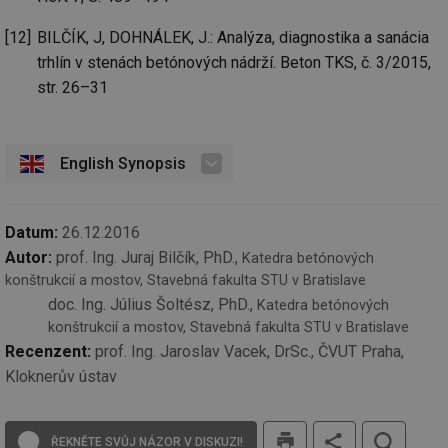
př
w
po
BILČÍK, J, DOHNÁLEK, J.: Analýza, diagnostika a sanácia
Sp
Go
trhlín v stenách betónových nádrží. Beton TKS, č. 3/2015,
da
kó
str. 26–31
Po
lz
za
nu
be
English Synopsis
sk
fu
sp
ná
je
Datum:
26.12.2016
kte
id
Autor:
prof. Ing. Juraj Bilčík, PhD.,
Katedra betónových
př
konštrukcií a mostov, Stavebná fakulta STU v Bratislave
úč
An
doc. Ing. Július Šoltész, PhD.,
Katedra betónových
id
energetika.tzb-
10 let
Te
konštrukcií a mostov, Stavebná fakulta STU v Bratislave
info.cz
co
Recenzent:
prof. Ing. Jaroslav Vacek, DrSc., ČVUT Praha,
po
vy
Kloknerův ústav
se
_hjIncludedInSessionSample
1 minuta
Te
Hotjar Ltd
59 sekund
co
kalkulator.tzb-
tisk
na
info.cz
ŘEKNĚTE SVŮJ NÁZOR V DISKUZI!