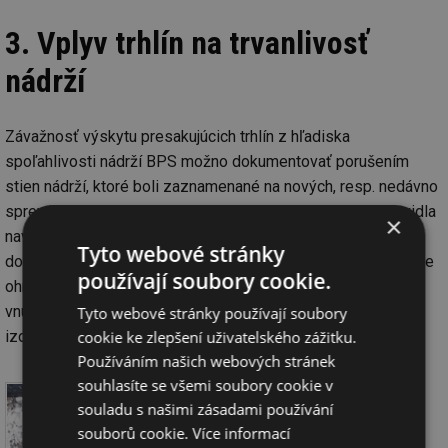
3. Vplyv trhlín na trvanlivosť
nádrží
Závažnosť výskytu presakujúcich trhlín z hľadiska
spoľahlivosti nádrží BPS možno dokumentovať porušením
stien nádrží, ktoré boli zaznamenané na nových, resp. nedávno
sprevádzkovaných nádržiach. Dno a steny nádrže sa spravidla
×
navrhujú na limitnú šírku trhlín 0,2 mm [11]. Aj keď sa podarí
Tyto webové stránky
dodržať túto šírku trhlín, je používateľnosť a trvanlivosť nádrže
používají soubory cookie.
ohrozená. To sa týka predovšetkým nádrží bez izolácie na
vnútornom povrchu, ale aj prípadov ak vzniknú trhliny aj na
Tyto webové stránky používají soubory
cookie ke zlepšení uživatelského zážitku.
izolácií.
Používáním našich webových stránek
souhlasíte se všemi soubory cookie v
souladu s našimi zásadami používání
souborů cookie.
Více informací