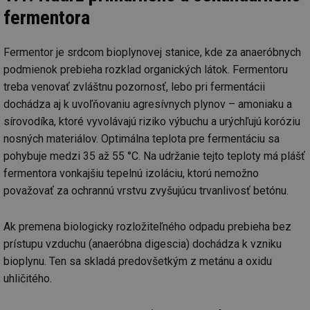
fermentora
Fermentor je srdcom bioplynovej stanice, kde za anaeróbnych
podmienok prebieha rozklad organických látok. Fermentoru
treba venovať zvláštnu pozornosť, lebo pri fermentácii
dochádza aj k uvoľňovaniu agresívnych plynov – amoniaku a
sírovodíka, ktoré vyvolávajú riziko výbuchu a urýchľujú koróziu
nosných materiálov. Optimálna teplota pre fermentáciu sa
pohybuje medzi 35 až 55 °C. Na udržanie tejto teploty má plášť
fermentora vonkajšiu tepelnú izoláciu, ktorú nemožno
považovať za ochrannú vrstvu zvyšujúcu trvanlivosť betónu.
Ak premena biologicky rozložiteľného odpadu prebieha bez
prístupu vzduchu (anaeróbna digescia) dochádza k vzniku
bioplynu. Ten sa skladá predovšetkým z metánu a oxidu
uhličitého.