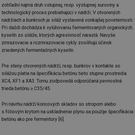
zohľadní najmä druh vstupnej, resp. výstupnej suroviny a
technologický proces prebiehajúci v nádrži. V otvorených
nádržiach a bunkroch je siláž vystavená vonkajšej poveternosti.
Pri daždi dochádza k vylúhovaniu fermentovaných organických
kyselín zo siláže, ktorých agresívnosť narastá. Navyše
zmrazovacie a rozmrazovacie cykly zosilňujú účinok
zriedených fermentačných kyselín.
Pre steny otvorených nádrží, resp. bunkrov v kontakte so
silážou platia na špecifikáciu betónu tieto stupne prostredia
XC4, XF1 a XA3. Tomu zodpovedá odporúčaná pevnostná
trieda betónu ≥ C35/45.
Pri návrhu nádrží koncových skladov so stropom alebo
s fóliovým krytom na uskladnenie plynu sa použije špecifikácia
betónu ako pre fermentory [6].