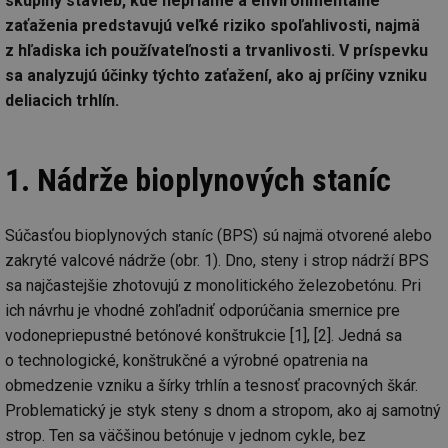
skupiny stavieb, kde nepriame a environmentálne
zaťaženia predstavujú veľké riziko spoľahlivosti, najmä
z hľadiska ich používateľnosti a trvanlivosti. V príspevku
sa analyzujú účinky týchto zaťažení, ako aj príčiny vzniku
deliacich trhlín.
1. Nádrže bioplynových staníc
Súčasťou bioplynových staníc (BPS) sú najmä otvorené alebo
zakryté valcové nádrže (obr. 1). Dno, steny i strop nádrží BPS
sa najčastejšie zhotovujú z monolitického železobetónu. Pri
ich návrhu je vhodné zohľadniť odporúčania smernice pre
vodonepriepustné betónové konštrukcie [1], [2]. Jedná sa
o technologické, konštrukčné a výrobné opatrenia na
obmedzenie vzniku a šírky trhlín a tesnosť pracovných škár.
Problematický je styk steny s dnom a stropom, ako aj samotný
strop. Ten sa väčšinou betónuje v jednom cykle, bez