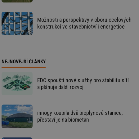
po
vy
se
Možnosti a perspektivy v oboru ocelových
_hjIncludedInSessionSample
1 minuta
Te
Hotjar Ltd
59 sekund
co
konstrukcí ve stavebnictví i energetice
www.tzb-
na
info.cz
ab
Ho
zd
ná
za
vz
de
NEJNOVĚJŠÍ ČLÁNKY
de
re
we
EDC spouští nové služby pro stabilitu sítí
id
mojefirma.tzb-
1 rok
Te
a plánuje další rozvoj
info.cz
co
po
vy
se
_hjIncludedInSessionSample
2 minuty
Te
Hotjar Ltd
innogy koupila dvě bioplynové stanice,
co
forum.tzb-
na
info.cz
přestaví je na biometan
ab
Ho
zd
ná