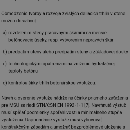
Obmedzenie tvorby a rozvoja zvislých deliacich trhlín v stene
možno dosiahnuť
rozdelením steny pracovnými škárami na menšie
betónovacie úseky, resp. vytvorením nepravých škár
predpätím steny alebo predpätím steny a základovej dosky
technologickými opatreniami na zníženie hydratačnej
teploty betónu
kontrolou šírky trhlín betonárskou výstužou.
Návrh a overenie výstuže nádrže na účinky priameho zaťaženia
pre MSÚ sa riadi STN/ČSN EN 1992-1-1 [7]. Navrhnutá výstuž
musí spĺňať podmienky spoľahlivosti a minimálneho stupňa
vystuženia. Usporiadanie výstuže musí vyhovovať
konštrukčným zásadám a umožniť bezproblémové uloženie a