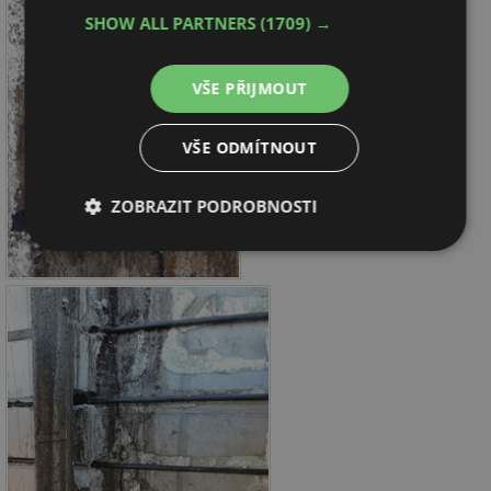
SHOW ALL PARTNERS
(1709) →
VŠE PŘIJMOUT
VŠE ODMÍTNOUT
ZOBRAZIT PODROBNOSTI
Nezbytně
Výkonové
Soubory
nutné
soubory
cílení
soubory
Funkční soubory
Nezařazené
soubory