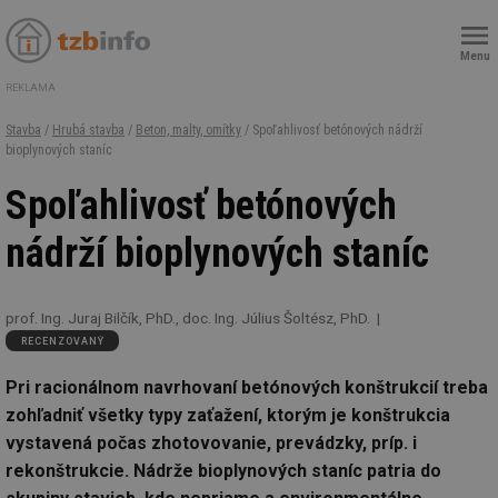
Menu
REKLAMA
Stavba
/
Hrubá stavba
/
Beton, malty, omítky
/ Spoľahlivosť betónových nádrží
bioplynových staníc
Spoľahlivosť betónových
nádrží bioplynových staníc
prof. Ing. Juraj Bilčík, PhD., doc. Ing. Július Šoltész, PhD.
RECENZOVANÝ
Pri racionálnom navrhovaní betónových konštrukcií treba
zohľadniť všetky typy zaťažení, ktorým je konštrukcia
vystavená počas zhotovovanie, prevádzky, príp. i
rekonštrukcie. Nádrže bioplynových staníc patria do