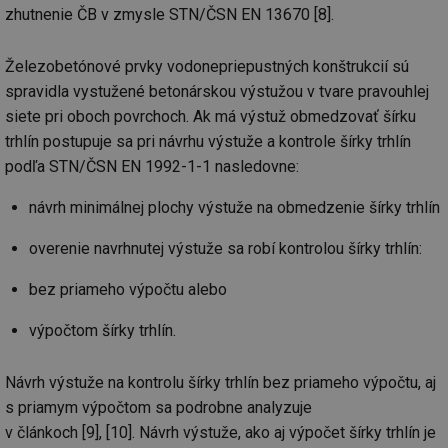
zhutnenie ČB v zmysle STN/ČSN EN 13670 [8].
Železobetónové prvky vodonepriepustných konštrukcií sú
spravidla vystužené betonárskou výstužou v tvare pravouhlej
siete pri oboch povrchoch. Ak má výstuž obmedzovať šírku
trhlín postupuje sa pri návrhu výstuže a kontrole šírky trhlín
podľa STN/ČSN EN 1992-1-1 nasledovne:
návrh minimálnej plochy výstuže na obmedzenie šírky trhlín
overenie navrhnutej výstuže sa robí kontrolou šírky trhlín:
bez priameho výpočtu alebo
výpočtom šírky trhlín.
Návrh výstuže na kontrolu šírky trhlín bez priameho výpočtu, aj
s priamym výpočtom sa podrobne analyzuje
v článkoch [9], [10]. Návrh výstuže, ako aj výpočet šírky trhlín je