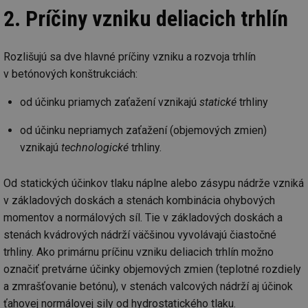
2. Príčiny vzniku deliacich trhlín
Rozlišujú sa dve hlavné príčiny vzniku a rozvoja trhlín
v betónových konštrukciách:
od účinku priamych zaťažení vznikajú
statické
trhliny
od účinku nepriamych zaťažení (objemových zmien)
vznikajú
technologické
trhliny.
Od statických účinkov tlaku náplne alebo zásypu nádrže vzniká
v základových doskách a stenách kombinácia ohybových
momentov a normálových síl. Tie v základových doskách a
stenách kvádrových nádrží väčšinou vyvolávajú čiastočné
trhliny. Ako primárnu príčinu vzniku deliacich trhlín možno
označiť pretvárne účinky objemových zmien (teplotné rozdiely
a zmrašťovanie betónu), v stenách valcových nádrží aj účinok
ťahovej normálovej sily od hydrostatického tlaku.