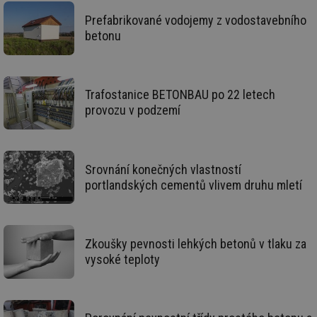
we
Prefabrikované vodojemy z vodostavebního
__cf_bm
29 minut
Te
Cloudflare Inc.
betonu
59 sekund
co
.vimeo.com
po
ro
li
To
př
Trafostanice BETONBAU po 22 letech
by
po
provozu v podzemí
zp
po
we
st
sid
forum.tzb-
1 rok
To
Srovnání konečných vlastností
info.cz
bě
portlandských cementů vlivem druhu mletí
so
al
na
so
re
pr
Zkoušky pevnosti lehkých betonů v tlaku za
po
sp
vysoké teploty
rel
_hjIncludedInSessionSample
1 minuta
Te
Hotjar Ltd
59 sekund
co
energetika.tzb-
na
info.cz
ab