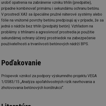
urobiť opatrenia na zabránenie vzniku trhlín (predpätie),
mv
2 měsíce 4
Te
Airtable
týdny
co
prípadne kombinovať primárnu i sekundárnu ochranu betónu.
.tzb-info.cz
po
V prostredí XA3 sa špeciálne pružné náterové systémy alebo
sl
už
fólie na vnútorné povrchy betónu predpisujú aj v prípade, že sa
int
vý
jedná o nádrže bez trhlín (predpätý betón). Vzhľadom na
vl
po
problémy s trhlinami a agresívnosť prostredia je použitie
Air
sekundárnej ochrany účinný prostriedok na zabezpečenie
us
už
používateľnosti a trvanlivosti betónových nádrží BPS.
pr
int
tě
id
vytapeni.tzb-
10 let
Te
Poďakovanie
info.cz
co
po
vy
se
Príspevok vznikol za podpory výskumného projektu VEGA
id
stavba.tzb-
10 let
Te
info.cz
co
1/0583/15 „Analýza spoľahlivostných rizík navrhovania a
po
zhotovovania betónových konštrukcií“.
vy
se
_hjFirstSeen
29 minut
So
Hotjar Ltd
59 sekund
na
.tzb-info.cz
ab