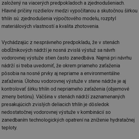
založený na viacerých predpokladoch a zjednodušeniach.
Hlavné príčiny rozdielov medzi vypočítanou a skutočnou šírkou
trhlín sú: zjednodušenia výpočtového modelu, rozptyl
materiálových vlastností a kvalita zhotovenia.
Vychádzajúc z nesprávneho predpokladu, že v stenách
obdĺžnikových nádrží je nosná zvislá výstuž sa návrh
vodorovnej výstuže stien často zanedbáva. Najmä pri návrhu
nádrží si treba uvedomiť, že okrem priameho zaťaženia
pôsobia na nosné prvky aj nepriame a environmentálne
zaťaženia. Úlohou vodorovnej výstuže v stene nádrže je aj
kontrolovať šírku trhlín od nepriameho zaťaženia (objemové
zmeny betónu). Väčšina v stenách nádrží zaznamenaných
presakujúcich zvislých deliacich trhlín je dôsledok
nedostatočnej vodorovnej výstuže v kombinácií so
zanedbaním technologických opatrení na zníženie hydratačnej
teploty.