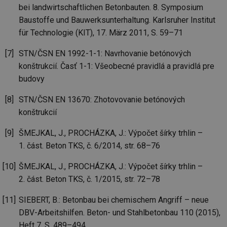
vy
bei landwirtschaftlichen Betonbauten. 8. Symposium
se
Baustoffe und Bauwerksunterhaltung. Karlsruher Institut
id
kalkulator.tzb-
1 rok
Te
für Technologie (KIT), 17. März 2011, S. 59–71
info.cz
co
po
vy
STN/ČSN EN 1992-1-1: Navrhovanie betónových
se
konštrukcií. Časť 1-1: Všeobecné pravidlá a pravidlá pre
id
oze.tzb-info.cz
10 let
Te
co
budovy
po
vy
STN/ČSN EN 13670: Zhotovovanie betónových
se
konštrukcií
_hjIncludedInSessionSample
1 minuta
Te
Hotjar Ltd
59 sekund
co
oze.tzb-info.cz
na
ŠMEJKAL, J., PROCHÁZKA, J.: Výpočet šírky trhlin –
ab
Ho
1. část. Beton TKS, č. 6/2014, str. 68–76
zd
ná
za
ŠMEJKAL, J., PROCHÁZKA, J.: Výpočet šírky trhlin –
vz
de
2. část. Beton TKS, č. 1/2015, str. 72–78
de
re
we
SIEBERT, B.: Betonbau bei chemischem Angriff – neue
DBV-Arbeitshilfen. Beton- und Stahlbetonbau 110 (2015),
_dc_gtm_UA-5901706-1
.tzb-info.cz
58 sekund
Te
co
Heft 7, S. 489–494