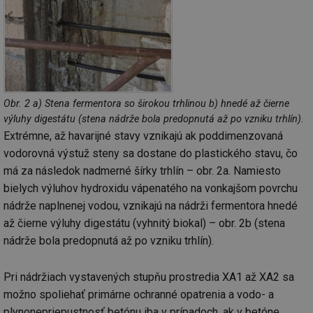
Nezbytně nutné soubory
Výkonové soubory
Soubory cílení
Funkční soubory
Nezařazené soubory
Nezbytně nutné soubory cookie umožňují základní
Obr. 2 a) Stena fermentora so širokou trhlinou b) hnedé až čierne
funkce webových stránek, jako je přihlášení
výluhy digestátu (stena nádrže bola predopnutá až po vzniku trhlín).
uživatele a správa účtu. Webové stránky nelze bez
nezbytně nutných souborů cookie správně používat.
Extrémne, až havarijné stavy vznikajú ak poddimenzovaná
vodorovná výstuž steny sa dostane do plastického stavu, čo
Provider
/
Název
Vyprší
Po
Doména
má za následok nadmerné šírky trhlín – obr. 2a. Namiesto
g_state
.forum.tzb-
Zavřením
Sl
bielych výluhov hydroxidu vápenatého na vonkajšom povrchu
info.cz
prohlížeče
př
nádrže naplnenej vodou, vznikajú na nádrži fermentora hnedé
po
až čierne výluhy digestátu (vyhnitý biokal) – obr. 2b (stena
g_csrf_token
.forum.tzb-
Zavřením
Sl
info.cz
prohlížeče
př
nádrže bola predopnutá až po vzniku trhlín).
po
id
konference.tzb-
1 rok
Te
info.cz
co
Pri nádržiach vystavených stupňu prostredia XA1 až XA2 sa
po
možno spoliehať primárne ochranné opatrenia a vodo- a
vy
se
plynonepriepustnosť betónu iba v prípadoch, ak v betóne