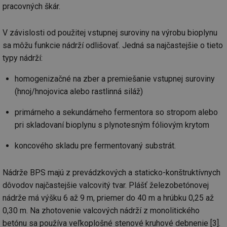
pracovných škár.
V závislosti od použitej vstupnej suroviny na výrobu bioplynu
sa môžu funkcie nádrží odlišovať. Jedná sa najčastejšie o tieto
typy nádrží:
homogenizačné na zber a premiešanie vstupnej suroviny
(hnoj/hnojovica alebo rastlinná siláž)
primárneho a sekundárneho fermentora so stropom alebo
pri skladovaní bioplynu s plynotesným fóliovým krytom
koncového skladu pre fermentovaný substrát.
Nádrže BPS majú z prevádzkových a staticko-konštruktívnych
dôvodov najčastejšie valcovitý tvar. Plášť železobetónovej
nádrže má výšku 6 až 9 m, priemer do 40 m a hrúbku 0,25 až
0,30 m. Na zhotovenie valcových nádrží z monolitického
betónu sa používa veľkoplošné stenové kruhové debnenie [3].