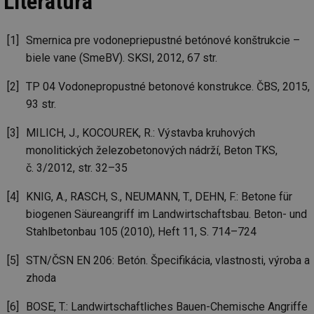
Literatúra
sl
ce
pr
poč
Smernica pre vodonepriepustné betónové konštrukcie –
Ne
žá
biele vane (SmeBV). SKSI, 2012, 67 str.
id
in
TP 04 Vodonepropustné betonové konstrukce. ČBS, 2015,
id
forum.tzb-
1 rok
Te
93 str.
info.cz
co
po
vy
MILICH, J., KOCOUREK, R.: Výstavba kruhových
se
monolitických železobetonových nádrží, Beton TKS,
_hjIncludedInSessionSample
1 minuta
Te
Hotjar Ltd
59 sekund
co
vetrani.tzb-
č. 3/2012, str. 32–35
na
info.cz
ab
Ho
KӦNIG, A., RASCH, S., NEUMANN, T., DEHN, F.: Betone für
zd
biogenen Säureangriff im Landwirtschaftsbau. Beton- und
ná
za
Stahlbetonbau 105 (2010), Heft 11, S. 714–724
vz
de
de
STN/ČSN EN 206: Betón. Špecifikácia, vlastnosti, výroba a
re
we
zhoda
id
voda.tzb-
10 let
Te
info.cz
co
BOSE, T.: Landwirtschaftliches Bauen-Chemische Angriffe
po