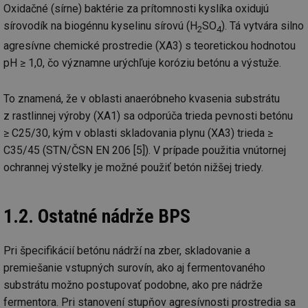
Oxidačné (sírne) baktérie za prítomnosti kyslíka oxidujú
sírovodík na biogénnu kyselinu sírovú (H
SO
). Tá vytvára silno
2
4
agresívne chemické prostredie (XA3) s teoretickou hodnotou
pH ≥ 1,0, čo významne urýchľuje koróziu betónu a výstuže.
To znamená, že v oblasti anaeróbneho kvasenia substrátu
z rastlinnej výroby (XA1) sa odporúča trieda pevnosti betónu
≥ C25/30, kým v oblasti skladovania plynu (XA3) trieda ≥
C35/45 (STN/ČSN EN 206 [5]). V prípade použitia vnútornej
ochrannej výstelky je možné použiť betón nižšej triedy.
1.2. Ostatné nádrže BPS
Pri špecifikácií betónu nádrží na zber, skladovanie a
premiešanie vstupných surovín, ako aj fermentovaného
substrátu možno postupovať podobne, ako pre nádrže
fermentora. Pri stanovení stupňov agresívnosti prostredia sa