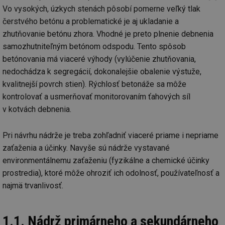
Vo vysokých, úzkych stenách pôsobí pomerne veľký tlak
čerstvého betónu a problematické je aj ukladanie a
zhutňovanie betónu zhora. Vhodné je preto plnenie debnenia
samozhutniteľným betónom odspodu. Tento spôsob
betónovania má viaceré výhody (vylúčenie zhutňovania,
nedochádza k segregácií, dokonalejšie obalenie výstuže,
kvalitnejší povrch stien). Rýchlosť betonáže sa môže
kontrolovať a usmerňovať monitorovaním ťahových síl
v kotvách debnenia.
Pri návrhu nádrže je treba zohľadniť viaceré priame i nepriame
zaťaženia a účinky. Navyše sú nádrže vystavané
environmentálnemu zaťaženiu (fyzikálne a chemické účinky
prostredia), ktoré môže ohroziť ich odolnosť, používateľnosť a
najmä trvanlivosť.
1.1. Nádrž primárneho a sekundárneho