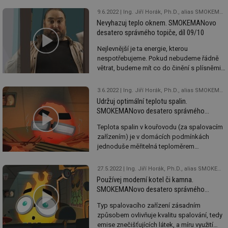
dáváme, co tam dáváme, kdo to tam dává,
9.6.2022
Ing. Jiří Horák, Ph.D., alias SMOKEMAN, Ing. František Hopan, Ph.D.
a jak se o zařízení stará.
Nevyhazuj teplo oknem. SMOKEMANovo
desatero správného topiče, díl 09/10
Nejlevnější je ta energie, kterou
nespotřebujeme. Pokud nebudeme řádně
větrat, budeme mít co do činění s plísněmi.
Nestačí vzduch „jen“ čistý (např. čističky
vzduchu), ale i čerstvý, se správnou
3.6.2022
Ing. Jiří Horák, Ph.D., alias SMOKEMAN, Ing. František Hopan, Ph.D.
koncentrací oxidu uhličitého a vlhkosti.
Udržuj optimální teplotu spalin.
SMOKEMANovo desatero správného
topiče, díl 08/10
Teplota spalin v kouřovodu (za spalovacím
zařízením) je v domácích podmínkách
jednoduše měřitelná teploměrem
a poskytuje užitečné údaje o stavu
spalovacího zařízení (zanesení výměníku),
27.5.2022
Ing. Jiří Horák, Ph.D., alias SMOKEMAN, Ing. František Hopan, Ph.D.
způsobu jeho provozu, míře využití vložené
Používej moderní kotel či kamna.
energie v palivu a může upozornit na
SMOKEMANovo desatero správného
nebezpečí spojené s kondenzací dehtů
topiče, díl 07/10
a vodní páry ve spalinové cestě.
Typ spalovacího zařízení zásadním
způsobem ovlivňuje kvalitu spalování, tedy
emise znečišťujících látek, a míru využití