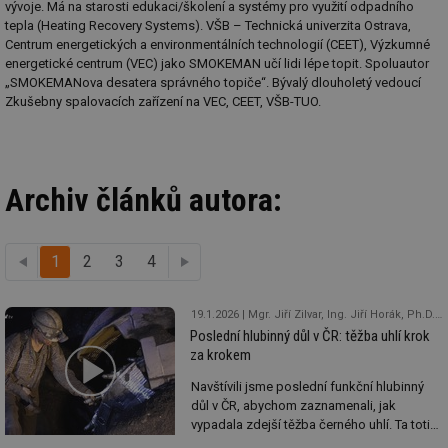
vývoje. Má na starosti edukaci/školení a systémy pro využití odpadního
tepla (Heating Recovery Systems). VŠB – Technická univerzita Ostrava,
Centrum energetických a environmentálních technologií (CEET), Výzkumné
energetické centrum (VEC) jako SMOKEMAN učí lidi lépe topit. Spoluautor
„SMOKEMANova desatera správného topiče“. Bývalý dlouholetý vedoucí
Zkušebny spalovacích zařízení na VEC, CEET, VŠB-TUO.
Archiv článků autora:
1
předchozí
2
3
4
další
19.1.2026
Mgr. Jiří Zilvar, Ing. Jiří Horák, Ph.D., alias SMOKEMAN
Poslední hlubinný důl v ČR: těžba uhlí krok
za krokem
Navštívili jsme poslední funkční hlubinný
důl v ČR, abychom zaznamenali, jak
vypadala zdejší těžba černého uhlí. Ta totiž
v roce 2026 definitivně skončí a živého