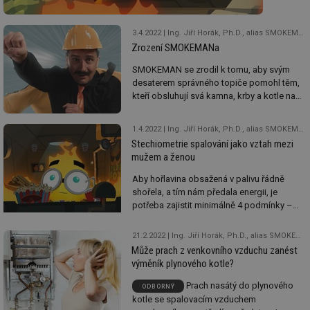
a stej
desat
kvalitu
tak
g_state
.forum.tzb-
Zavřením
Sl
správ
spalov
info.cz
prohlížeče
př
vním
topiče
3.4.2022
Ing. Jiří Horák, Ph.D., alias SMOKEMAN, Ing. František Hopan, Ph.D.
Sušen
po
kouř,
díl
Zrození SMOKEMANa
dřeva
který
g_csrf_token
.forum.tzb-
Zavřením
Sl
01/10
snadn
info.cz
prohlížeče
př
z něh
SMOKEMAN se zrodil k tomu, aby svým
přisp
po
vycház
desaterem správného topiče pomohl těm,
ke
Je na
kteří obsluhují svá kamna, krby a kotle na
id
konference.tzb-
1 rok
Te
zmenš
info.cz
co
tom
pevná paliva.
kouře
po
ale
vycház
vy
1.4.2022
Ing. Jiří Horák, Ph.D., alias SMOKEMAN, Ing. František Hopan, Ph.D.
náš
se
z
Stechiometrie spalování jako vztah mezi
vlastní
našic
mužem a ženou
_hjAbsoluteSessionInProgress
29 minut
So
Hotjar Ltd
komín
komín
59 sekund
na
.tzb-info.cz
lépe?
ab
Aby hořlavina obsažená v palivu řádně
sl
Ani
shořela, a tím nám předala energii, je
ce
náš
potřeba zajistit minimálně 4 podmínky –
pr
komín
poč
musí tam být, musí se k sobě přiblížit, musí
Ne
by
se jim chtít a musí mít čas a prostor.
žá
21.2.2022
Ing. Jiří Horák, Ph.D., alias SMOKEMAN, Ing. Pavel Bialek, Martin Chmelář
neměl
id
Může prach z venkovního vzduchu zanést
zneči
in
výměník plynového kotle?
okolí
id
vetrani.tzb-
10 let
Te
a v
info.cz
co
Prach nasátý do plynového
ODBORNÝ
tomto
po
kotle se spalovacím vzduchem
vy
videu