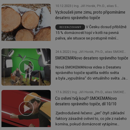
horníka při práci už v ČR nejspíš nikdo nikdy
10.12.2023
Ing. Jiří Horák, Ph.D., alias SMOKEMAN, VŠB – Technická univerzita Ostrava, Centrum energetických a environmentálních technologií (CEET), Výzkumné energetické centrum (VEC)
neuvidí. Dolem provází vyučený horník Ing.
Vyzkoušeli jsme zimu, proto připomínáme
Jiří "Smokeman" Horák, Ph.D.
desatero správného topiče
V Česku dosud přibližně
RECENZOVANÝ
15 % domácností topí v kotli na pevná
paliva, ale situace se postupně mění
k lepšímu. Moderní kotle a správné postupy
obsluhy dokáží kvalitu ovzduší pozitivně
24.6.2022
Ing. Jiří Horák, Ph.D., alias SMOKEMAN, Ing. František Hopan, Ph.D.
ovlivnit už nyní. Chcete ušetřit za palivo
SMOKEMANovo desatero správného topiče
a méně kouřem obtěžovat sebe i své okolí?
Nová SMOKEMANova videa o Desateru
správného topiče spatřila světlo světa
a byla „vypuštěna“ do virtuálního světa. Jak
to celé probíhalo, chcete nahlédnout pod
pokličku?
17.6.2022
Ing. Jiří Horák, Ph.D., alias SMOKEMAN, Ing. František Hopan, Ph.D.
Co ovlivní tvůj kouř? SMOKEMANovo
desatero správného topiče, díl 10/10
Zjednodušeně řečeno: „jen“ čtyři základní
faktory zásadně ovlivní to, co jde z našeho
komína, pokud domácnost vytápíme
pevnými palivy. Jde o to, do čeho to