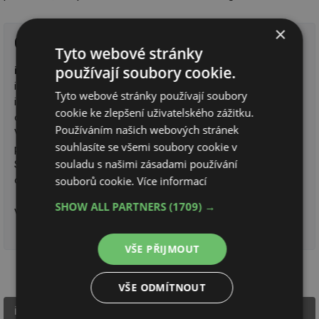
×
O společnosti ista Česká republika
Tyto webové stránky
používají soubory cookie.
ista Česká republika s.r.o.
je součástí mezinárodní skupiny
ista SE, společnost se specializuje na měření a rozúčtování
Tyto webové stránky používají soubory
individuální spotřeby energie a transparentní vizualizaci dat
cookie ke zlepšení uživatelského zážitku.
o spotřebě pro bytové domy a komerční nemovitosti.
Používáním našich webových stránek
V současné době je jedním z největších poskytovatelů
souhlasíte se všemi soubory cookie v
profesionálních služeb v oblasti měření a rozúčtování energií.
souladu s našimi zásadami používání
Společnost také vyniká svou unikátní technologií dálkového
souborů cookie.
Více informací
odečtu energií.
SHOW ALL PARTNERS
(1709) →
Více informací na
www.ista.cz
VŠE PŘIJMOUT
VŠE ODMÍTNOUT
ista Česká republika s.r.o.