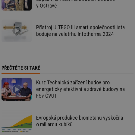
pr
v Ostravě
int
tě
id
vytapeni.tzb-
10 let
Te
info.cz
co
Přístroj ULTEGO III smart společnosti ista
po
vy
boduje na veletrhu Infotherma 2024
se
id
stavba.tzb-
10 let
Te
info.cz
co
po
vy
se
PŘEČTĚTE SI TAKÉ
_hjFirstSeen
29 minut
So
Hotjar Ltd
59 sekund
na
.tzb-info.cz
ab
Kurz Technická zařízení budov pro
sl
ce
energeticky efektivní a zdravé budovy na
pr
FSv ČVUT
poč
Ne
žá
id
in
Evropská produkce biometanu vyskočila
id
forum.tzb-
1 rok
Te
o miliardu kubíků
info.cz
co
po
vy