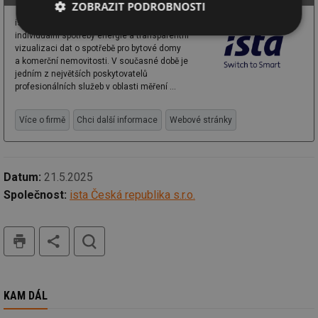
ZOBRAZIT PODROBNOSTI
ista se specializuje na měření a rozúčtování
Nezbytně
Výkonové
Soubory
individuální spotřeby energie a transparentní
nutné
soubory
cílení
vizualizaci dat o spotřebě pro bytové domy
soubory
a komerční nemovitosti. V současné době je
jedním z největších poskytovatelů
profesionálních služeb v oblasti měření ...
Funkční soubory
Nezařazené
Více o firmě
Chci další informace
Webové stránky
soubory
Datum:
21.5.2025
Společnost:
ista Česká republika s.r.o.
Nezbytně nutné soubory
Výkonové soubory
tisk
hledat
Soubory cílení
Funkční soubory
Nezařazené soubory
Nezbytně nutné soubory cookie umožňují základní
KAM DÁL
funkce webových stránek, jako je přihlášení
uživatele a správa účtu. Webové stránky nelze bez