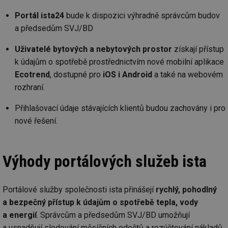
Portál ista24
bude k dispozici výhradně správcům budov
a předsedům SVJ/BD
Uživatelé bytových a nebytových prostor
získají přístup
k údajům o spotřebě prostřednictvím nové mobilní aplikace
Ecotrend
, dostupné pro
iOS i Android
a také na webovém
rozhraní.
Přihlašovací údaje stávajících klientů budou zachovány i pro
nové řešení.
Výhody portálových služeb ista
Portálové služby společnosti ista přinášejí
rychlý, pohodlný
a bezpečný přístup k údajům o spotřebě tepla, vody
a energií
. Správcům a předsedům SVJ/BD umožňují
a usnadňují sledování měsíčních odečtů a rozúčtování nákladů.