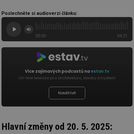
Poslechněte si audioverzi článku:
00:00
04:31
Více zajímavých podcastů na
estav.tv
On-line televize pro architekturu, stavbu a bydlení
Navštívit
Hlavní změny od 20. 5. 2025: