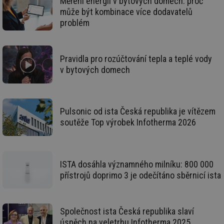
Měření energií v bytových domech: proč
id
vetrani.tzb-
10 let
Te
info.cz
co
může být kombinace více dodavatelů
po
problém
vy
se
_hjIncludedInSessionSample
1 minuta
Te
Hotjar Ltd
59 sekund
co
elektro.tzb-
Pravidla pro rozúčtování tepla a teplé vody
na
info.cz
ab
v bytových domech
Ho
zd
ná
za
vz
de
Pulsonic od ista Česká republika je vítězem
de
soutěže Top výrobek Infotherma 2026
re
we
mv
2 měsíce 4
Te
Airtable
týdny
co
.tzb-info.cz
po
ISTA dosáhla významného milníku: 800 000
sl
už
přístrojů doprimo 3 je odečítáno sběrnicí ista
int
vý
vl
po
Air
Společnost ista Česká republika slaví
us
úspěch na veletrhu Infotherma 2025
už