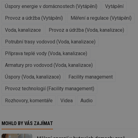
nezbytně nutných souborů cookie správně používat.
Úspory energie v domácnostech (Vytápění)
Vytápění
Provider
/
Název
Vyprší
Po
Provoz a údržba (Vytápění)
Měření a regulace (Vytápění)
Doména
g_state
.forum.tzb-
Zavřením
Sl
Voda, kanalizace
Provoz a údržba (Voda, kanalizace)
info.cz
prohlížeče
př
po
Potrubní trasy vodovod (Voda, kanalizace)
g_csrf_token
.forum.tzb-
Zavřením
Sl
info.cz
prohlížeče
př
po
Příprava teplé vody (Voda, kanalizace)
id
konference.tzb-
1 rok
Te
Armatury pro vodovod (Voda, kanalizace)
info.cz
co
po
vy
Úspory (Voda, kanalizace)
Facility management
se
_hjAbsoluteSessionInProgress
29 minut
So
Provoz technologií (Facility management)
Hotjar Ltd
59 sekund
na
.tzb-info.cz
ab
Rozhovory, komentáře
Videa
Audio
sl
ce
pr
poč
Ne
žá
MOHLO BY VÁS ZAJÍMAT
id
in