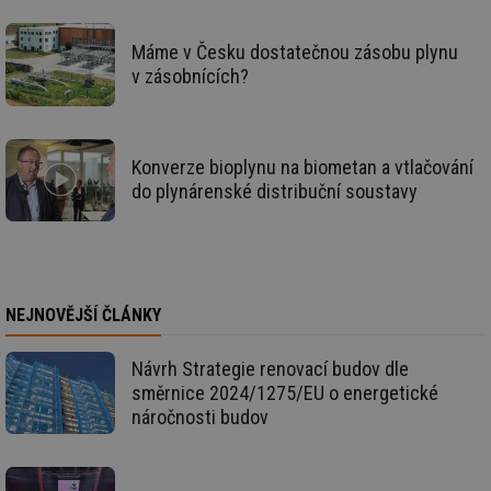
se
_hjIncludedInSessionSample
1 minuta
Te
Hotjar Ltd
Máme v Česku dostatečnou zásobu plynu
59 sekund
co
vetrani.tzb-
v zásobnících?
na
info.cz
ab
Ho
zd
ná
za
Konverze bioplynu na biometan a vtlačování
vz
de
do plynárenské distribuční soustavy
de
re
we
id
voda.tzb-
10 let
Te
info.cz
co
po
vy
NEJNOVĚJŠÍ ČLÁNKY
se
id
kalkulator.tzb-
1 rok
Te
Návrh Strategie renovací budov dle
info.cz
co
po
směrnice 2024/1275/EU o energetické
vy
náročnosti budov
se
id
oze.tzb-info.cz
10 let
Te
co
po