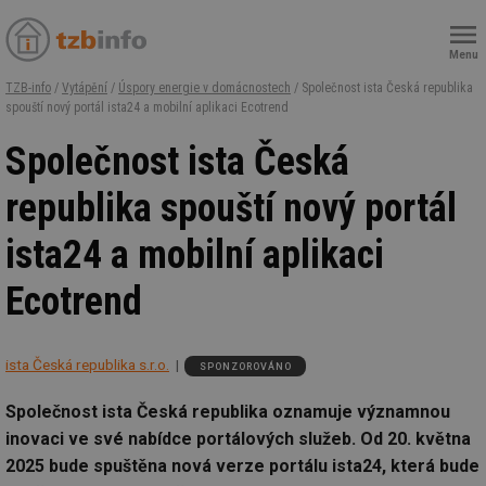
Menu
TZB-info
/
Vytápění
/
Úspory energie v domácnostech
/ Společnost ista Česká republika
spouští nový portál ista24 a mobilní aplikaci Ecotrend
Společnost ista Česká
republika spouští nový portál
ista24 a mobilní aplikaci
Ecotrend
ista Česká republika s.r.o.
SPONZOROVÁNO
Společnost ista Česká republika oznamuje významnou
inovaci ve své nabídce portálových služeb. Od 20. května
2025 bude spuštěna nová verze portálu ista24, která bude