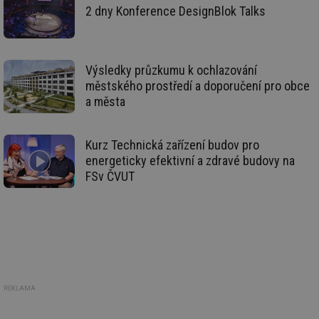
vy
2 dny Konference DesignBlok Talks
se
_hjIncludedInSessionSample
1 minuta
Te
Hotjar Ltd
59 sekund
co
oze.tzb-info.cz
na
ab
Výsledky průzkumu k ochlazování
Ho
zd
městského prostředí a doporučení pro obce
ná
a města
za
vz
de
de
re
Kurz Technická zařízení budov pro
we
energeticky efektivní a zdravé budovy na
_dc_gtm_UA-5901706-1
.tzb-info.cz
58 sekund
Te
FSv ČVUT
co
př
w
po
Sp
Go
da
kó
Po
lz
za
REKLAMA
nu
be
sk