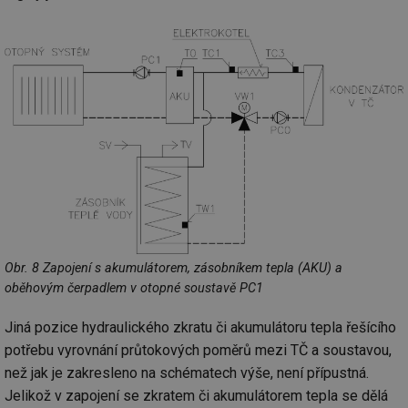
we
__cf_bm
29 minut
Te
Cloudflare Inc.
59 sekund
co
.vimeo.com
po
ro
li
To
př
by
po
zp
po
we
st
sid
forum.tzb-
1 rok
To
info.cz
bě
so
al
Obr. 8 Zapojení s akumulátorem, zásobníkem tepla (AKU) a
na
so
oběhovým čerpadlem v otopné soustavě PC1
re
pr
po
Jiná pozice hydraulického zkratu či akumulátoru tepla řešícího
sp
rel
potřebu vyrovnání průtokových poměrů mezi TČ a soustavou,
_hjIncludedInSessionSample
1 minuta
Te
než jak je zakresleno na schématech výše, není přípustná.
Hotjar Ltd
59 sekund
co
energetika.tzb-
Jelikož v zapojení se zkratem či akumulátorem tepla se dělá
na
info.cz