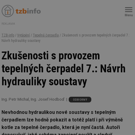
Menu
REKLAMA
TZB-info
/
Vytápění
/
Tepelná čerpadla
/ Zkušenosti s provozem tepelných čerpadel 7.:
Návrh hydrauliky soustavy
Zkušenosti s provozem
tepelných čerpadel 7.: Návrh
hydrauliky soustavy
Ing. Petr Michal, Ing. Josef Hodboď
ODBORNÝ
Nevhodnou hydraulikou nové soustavy s tepelným
čerpadlem lze hodně pokazit a totéž platí i při výměně
kotle za tepelné čerpadlo, která je nyní častá. Autoři
doporučují, jaké schéma zapojení použít a sledují