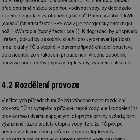
45 K, tedy nahoře 60 °C a dole cca 15 °C. V tomto případě, i
po
test
.m6r.eu
59
Pokud víte něco
Doména
Provider
/
id
Název
Vyprší
Popis
přes poměrně nízkou tepelnou vodivost vody, by docházelo
minut
o tomto souboru
Doména
če
59
cookie a jeho
_ga_7ZNSXSZSDQ
.tzb-
2 roky
Tento soubor
a 
k určité degradaci vyrobeného „chladu“. Přitom vyrobit 1 kWh
sekund
použití, které
info.cz
cookie používá
VISITOR_INFO1_LIVE
5 měsíců
Tento sou
Google LLC
ná
nejsou specifické
Google Analytics
4 týdny
cookie nas
.youtube.com
„chladu“ (chladicí faktor SPF cca 2) je energeticky náročnější
př
pro konkrétní
k zachování
Youtube k
w
web, přidejte své
stavu relace.
než 1 kWh tepla (topný faktor cca 3). K degradaci by přispívalo
sledování
st
příspěvky.
uživatelsk
S
i řešení, pokud by zásobník sloužil pro vyrovnávání průtoků
_gat_UA-5901706-
.tzb-
59
Toto je soubor
předvoleb
da
2
info.cz
sekund
cookie typu
videa You
n
mezi okruhy TČ a otopné, v daném případě chladicí soustavy.
vzoru nastavený
vložená d
už
službou Google
webů; můž
Je evidentní, že v takovém případě není vhodné zásobník
w
Analytics, kde
určit, zda
st
prvek vzoru v
návštěvní
používat pro potřeby přípravy teplé vody, vytápění i chlazení.
na
názvu obsahuje
používá n
st
jedinečné
nebo staro
př
identifikační
rozhraní
číslo účtu nebo
Youtube.
DEVICE_INFO
5 měsíců
Ta
YouTube
4.2 Rozdělení provozu
webu, ke
4 týdny
uk
.youtube.com
kterému se
tuuid_lu
.bidswitch.net
1 rok
Obsahuje
o 
vztahuje. Jedná
jedinečné 
za
se o variantu
návštěvník
zn
V některých případech může být výhodné nejen rozdělení
cookie _gat,
které umo
op
která se používá
Bidswitch
a 
provozu TČ na vytápění a přípravu teplé vody, ale i rozdělení na
k omezení
sledovat
sp
množství dat
návštěvní
provoz mezi dvěma napojenými otopnými okruhy vyžadujícími
za
zaznamenaných
více webe
se
společností
významně různé teploty otopné vody. Tzn. že TČ pak po
umožňuje
už
Google na
Bidswitch
zk
určitou zvolenou dobu preferuje přípravu teplé vody
webech s
optimaliz
že
velkým
relevanci 
zo
s požadavkem na nejvyšší teplotu otopné vody, následně