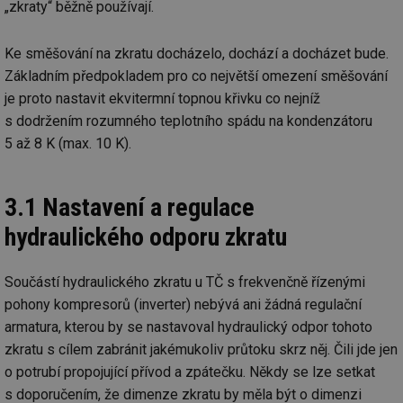
„zkraty“ běžně používají.
_hjAbsoluteSessionInProgress
29 minut
So
Hotjar Ltd
59 sekund
na
.tzb-info.cz
ab
Ke směšování na zkratu docházelo, dochází a docházet bude.
sl
ce
Základním předpokladem pro co největší omezení směšování
pr
poč
je proto nastavit ekvitermní topnou křivku co nejníž
Ne
s dodržením rozumného teplotního spádu na kondenzátoru
žá
id
5 až 8 K (max. 10 K).
in
id
vetrani.tzb-
10 let
Te
info.cz
co
po
3.1 Nastavení a regulace
vy
se
hydraulického odporu zkratu
_hjIncludedInSessionSample
1 minuta
Te
Hotjar Ltd
59 sekund
co
elektro.tzb-
na
info.cz
Součástí hydraulického zkratu u TČ s frekvenčně řízenými
ab
Ho
pohony kompresorů (inverter) nebývá ani žádná regulační
zd
ná
armatura, kterou by se nastavoval hydraulický odpor tohoto
za
zkratu s cílem zabránit jakémukoliv průtoku skrz něj. Čili jde jen
vz
de
o potrubí propojující přívod a zpátečku. Někdy se lze setkat
de
re
s doporučením, že dimenze zkratu by měla být o dimenzi
we