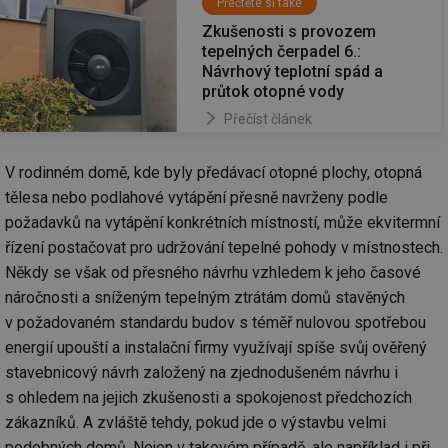
Přečtěte si také
Zkušenosti s provozem
tepelných čerpadel 6.:
Návrhový teplotní spád a
průtok otopné vody
Přečíst článek
V rodinném domě, kde byly předávací otopné plochy, otopná
tělesa nebo podlahové vytápění přesně navrženy podle
požadavků na vytápění konkrétních místností, může ekvitermní
řízení postačovat pro udržování tepelné pohody v místnostech.
Někdy se však od přesného návrhu vzhledem k jeho časové
náročnosti a sníženým tepelným ztrátám domů stavěných
v požadovaném standardu budov s téměř nulovou spotřebou
energií upouští a instalační firmy využívají spíše svůj ověřený
stavebnicový návrh založený na zjednodušeném návrhu i
s ohledem na jejich zkušenosti a spokojenost předchozích
zákazníků. A zvláště tehdy, pokud jde o výstavbu velmi
podobných domů. Nejen v takovém případě, ale například i při