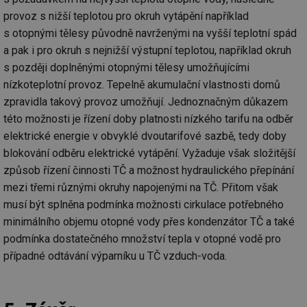
objemem
a zajistit, 
po
provozu.
návštěvní
za
provoz s nižší teplotou pro okruh vytápění například
několikrát
_gid
1 den
Tento soubor
Google
nezobrazil
s otopnými tělesy původně navrženými na vyšší teplotní spád
a-title2
oze.tzb-info.cz
Zavřením
T
cookie nastavuje
stejné rek
LLC
prohlížeče
co
a pak i pro okruh s nejnižší výstupní teplotou, například okruh
Google
.tzb-
po
Analytics.
tuuid
info.cz
.bidswitch.net
1 rok
Tento sou
sl
s později doplněnými otopnými tělesy umožňujícími
Ukládá a
cookie nas
už
aktualizuje
hlavně
pr
nízkoteplotní provoz. Tepelně akumulační vlastnosti domů
jedinečnou
bidswitch.
rá
hodnotu pro
aby byly
zpravidla takový provoz umožňují. Jednoznačným důkazem
je
každou
reklamní 
zl
navštívenou
této možnosti je řízení doby platnosti nízkého tarifu na odběr
pro návšt
zk
stránku a slouží
webu
p
elektrické energie v obvyklé dvoutarifové sazbě, tedy doby
k počítání a
relevantněj
ob
sledování
na
blokování odběru elektrické vytápění. Vyžaduje však složitější
zobrazení
id
.m6r.eu
2 měsíce 4
Tento sou
už
stránek.
týdny
cookie se
in
způsob řízení činnosti TČ a možnost hydraulického přepínání
používá k c
_ga
2 roky
Tento název
Google
analýze a
mezi třemi různými okruhy napojenými na TČ. Přitom však
fsid
www.tzb-info.cz
3 hodiny
souboru cookie
LLC
optimaliza
musí být splněna podmínka možnosti cirkulace potřebného
je spojen s
.tzb-
reklamníc
ibbid
www.tzb-info.cz
Zavřením
T
Google
info.cz
kampaní v
prohlížeče
co
minimálního objemu otopné vody přes kondenzátor TČ a také
Universal
DoubleClic
po
Analytics - což je
Google Ta
id
podmínka dostatečného množství tepla v otopné vodě pro
významná
Suite
pr
aktualizace
případné odtávání výparníku u TČ vzduch-voda.
za
běžněji
IDE
1 rok
Tento sou
Google LLC
o
používané
cookie nas
.doubleclick.net
n
analytické
společnos
w
služby Google.
Doubleclic
st
Tento soubor
provádí
U