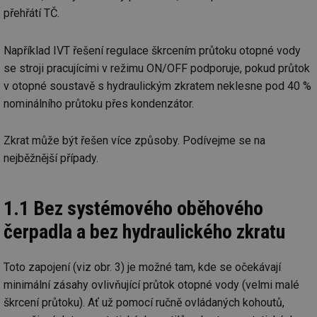
přehřátí TČ.
Například IVT řešení regulace škrcením průtoku otopné vody
se stroji pracujícími v režimu ON/OFF podporuje, pokud průtok
v otopné soustavě s hydraulickým zkratem neklesne pod 40 %
nominálního průtoku přes kondenzátor.
Zkrat může být řešen více způsoby. Podívejme se na
nejběžnější případy.
1.1 Bez systémového oběhového
čerpadla a bez hydraulického zkratu
Toto zapojení (viz obr. 3) je možné tam, kde se očekávají
minimální zásahy ovlivňující průtok otopné vody (velmi malé
škrcení průtoku). Ať už pomocí ručně ovládaných kohoutů,