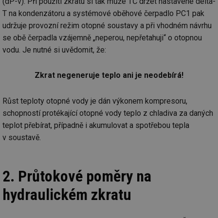
(dP-v). Při použití zkratu si tak může TČ držet nastavené delta-
T na kondenzátoru a systémové oběhové čerpadlo PC1 pak
udržuje provozní režim otopné soustavy a při vhodném návrhu
se obě čerpadla vzájemně „neperou, nepřetahuji“ o otopnou
vodu. Je nutné si uvědomit, že:
Zkrat negeneruje teplo ani je neodebírá!
Růst teploty otopné vody je dán výkonem kompresoru,
schopností protékající otopné vody teplo z chladiva za daných
teplot přebírat, případně i akumulovat a spotřebou tepla
v soustavě.
2. Průtokové poměry na
hydraulickém zkratu