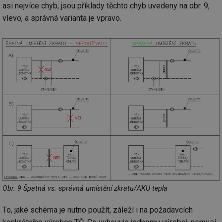
ab
asi nejvíce chyb, jsou příklady těchto chyb uvedeny na obr. 9,
Ho
zd
vlevo, a správná varianta je vpravo.
ná
za
vz
de
de
re
we
_hjIncludedInSessionSample
1 minuta
Te
Hotjar Ltd
59 sekund
co
stavba.tzb-
na
info.cz
ab
Ho
zd
ná
za
vz
de
de
re
we
id
www.tzb-
10 let
Te
info.cz
co
Obr. 9 Špatná vs. správná umístění zkratu/AKU tepla
po
vy
se
To, jaké schéma je nutno použít, záleží i na požadavcích
id
m.tzb-info.cz
10 let
Te