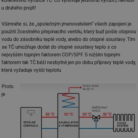
konkrétního výrobce TČ. Co vyhovuje jednomu výrobci, nemusí
co
po
u druhého projít!
vy
se
_hjIncludedInSessionSample
1 minuta
Te
Všimněte si, že „společným jmenovatelem“ všech zapojení je
Hotjar Ltd
59 sekund
co
www.tzb-
použití 3cestného přepínacího ventilu, který buď pošle otopnou
na
info.cz
ab
vodu do zásobníku teplé vody, anebo do otopné soustavy. Tím
Ho
zd
se TČ umožňuje dodat do otopné soustavy teplo s co
ná
za
nejvyšším topným faktorem COP/SPF. S nižším topným
vz
faktorem tak TČ běží nezbytně jen po dobu přípravy teplé vody,
de
de
která vyžaduje vyšší teplotu.
re
we
id
mojefirma.tzb-
1 rok
Te
Proto
info.cz
co
po
je
vy
se
_hjIncludedInSessionSample
2 minuty
Te
Hotjar Ltd
co
forum.tzb-
na
info.cz
ab
Ho
zd
ná