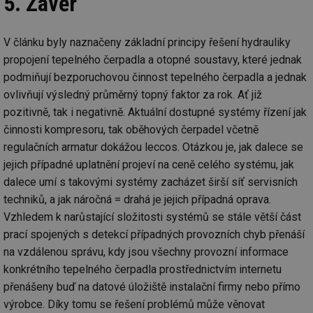
5. Závěr
cookie se
informace
za
používá k
jak konco
už
rozlišení
uživatel p
pr
jedinečných
webové st
na
V článku byly naznačeny základní principy řešení hydrauliky
uživatelů
a jakoukol
op
přiřazením
reklamu, 
re
propojení tepelného čerpadla a otopné soustavy, které jednak
náhodně
koncový už
n
vygenerovaného
mohl vidě
re
podmiňují bezporuchovou činnost tepelného čerpadla a jednak
čísla jako
návštěvou
identifikátoru
uvedenéh
ovlivňují výsledný průměrný topný faktor za rok. Ať již
si23
www.tzb-info.cz
2 měsíce
Ta
klienta. Je
webu.
po
součástí
pozitivně, tak i negativně. Aktuální dostupné systémy řízení jak
uk
každého
id
vytahy.tzb-
10 let
Tento sou
už
činnosti kompresoru, tak oběhových čerpadel včetně
požadavku na
info.cz
cookie se
pr
stránku na webu
používá k c
in
regulačních armatur dokážou leccos. Otázkou je, jak dalece se
a slouží k
analýze a
pr
výpočtu údajů o
optimaliza
jejich případné uplatnění projeví na ceně celého systému, jak
úč
návštěvnících,
reklamníc
relacích a
dalece umí s takovými systémy zacházet širší síť servisních
kampaní v
si23
elektro.tzb-info.cz
2 měsíce
Ta
kampaních pro
DoubleClic
po
analytické
techniků, a jak náročná = drahá je jejich případná oprava.
Google Ta
uk
přehledy webů.
Suite
už
Vzhledem k narůstající složitosti systémů se stále větší část
pr
tuuid
.creative-
1 rok
Tento sou
prací spojených s detekcí případných provozních chyb přenáší
in
serving.com
cookie nas
pr
hlavně
na vzdálenou správu, kdy jsou všechny provozní informace
úč
bidswitch.
konkrétního tepelného čerpadla prostřednictvím internetu
aby byly
a-title
oze.tzb-info.cz
Zavřením
T
reklamní 
prohlížeče
co
přenášeny buď na datové úložiště instalační firmy nebo přímo
pro návšt
po
webu
uk
výrobce. Díky tomu se řešení problémů může věnovat
relevantněj
ti