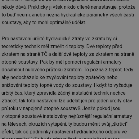
ab
sl
někdy dává. Prakticky ji však nikdo cíleně nenastavuje, protože
ce
pr
to buď neumí, anebo nezná hydraulické parametry všech částí
poč
soustavy, aby to mohl optimálně udělat.
Ne
žá
id
in
Pro nastavení určité hydraulické ztráty ve zkratu by si
id
forum.tzb-
1 rok
Te
teoreticky technik měl změřit 4 teploty. Dvě teploty před
info.cz
co
po
zkratem na straně TČ a další dvě teploty za zkratem na straně
vy
otopné soustavy. Pak by měl pomocí regulační armatury
se
dosáhnout nulového průtoku zkratem. To pozná z teplot, tedy
_hjIncludedInSessionSample
1 minuta
Te
Hotjar Ltd
59 sekund
co
vetrani.tzb-
aby nedocházelo ke zvyšování teploty zpátečky nebo
na
info.cz
ab
snižování teploty topné vody do soustavy. I když to vyžaduje
Ho
určitý čas, který zpravidla žádný instalační technik nechce
zd
ná
ztrácet, tak toto nastavení lze udělat jen pro jeden určitý stav
za
vz
průtoku v napojené otopné soustavě. Jenže pokud jsou
de
de
v otopné soustavě instalovány nejrůznější regulační armatury
re
we
na tělesech, okruzích vytápění, ty budou měnit svůj „škrtící“
efekt, tak se podmínky nastavení hydraulického odporu ve
id
voda.tzb-
10 let
Te
info.cz
co