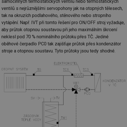
samočinných termostatických ventilů nebo termostatických
ventilů s nejrůznějšími servopohony jak na otopných tělesech,
tak na okruzích podlahového, stěnového nebo stropního
vytápění. Např. IVT při tomto řešení pro ON/OFF stroj vyžaduje,
aby průtok otopnou soustavou při jeho maximálním škrcení
neklesl pod 70 % nominálního průtoku přes TČ. Jediné
oběhové čerpadlo PC0 tak zajišťuje průtok přes kondenzátor
stroje a otopnou soustavu. Tyto průtoky jsou tedy shodné.