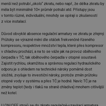
menší než potrubí „okolo“ zkratu, nebo např., že délka zkratu by
mv
2 měsíce 4
Te
Airtable
měla být minimálně 10× průměr potrubí atd. Přístupy jsou
týdny
co
.tzb-info.cz
po
v tomto různé, individuální, mnohdy se opírají o zkušeností
sl
už
z více instalací.
int
vý
vl
po
Důvod obvyklé absence regulační armatury ve zkratu je zřejmý.
Air
Průtoky se výrazně mění dle otáček frekvenčně řízeného
us
už
kompresoru, respektive množství tepla, které přes kompresor
pr
int
v chladivu prochází, a na to se váže jak na provoz oběhového
tě
čerpadla v TČ, tak oběhového čerpadla v otopné soustavě.
id
vytapeni.tzb-
10 let
Te
info.cz
co
Zajistit rychlou, okamžitou a správnou regulaci hydraulického
po
odporu je s ohledem na technické nároky poměrně dost
vy
se
složité, zvyšuje to investiční nároky, protože změn průtoku
id
stavba.tzb-
10 let
Te
otopné vody v systému a přes TČ je hodně. Navíc TČ je na
info.cz
co
po
změny teplot (tedy i tlaků na straně chladiva) mnohem citlivější
vy
než kotel.
se
_hjFirstSeen
29 minut
So
Hotjar Ltd
59 sekund
na
.tzb-info.cz
U ON/OFF strojů se do zkratu regulačně-uzavírací armatura