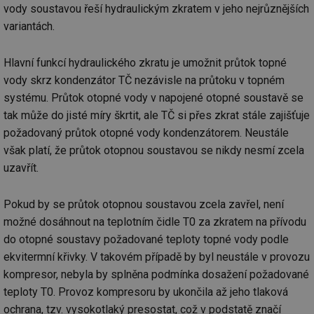
vody soustavou řeší hydraulickým zkratem v jeho nejrůznějších
variantách.
Hlavní funkcí hydraulického zkratu je umožnit průtok topné
vody skrz kondenzátor TČ nezávisle na průtoku v topném
systému. Průtok otopné vody v napojené otopné soustavě se
tak může do jisté míry škrtit, ale TČ si přes zkrat stále zajišťuje
požadovaný průtok otopné vody kondenzátorem. Neustále
však platí, že průtok otopnou soustavou se nikdy nesmí zcela
uzavřít.
Pokud by se průtok otopnou soustavou zcela zavřel, není
možné dosáhnout na teplotním čidle T0 za zkratem na přívodu
do otopné soustavy požadované teploty topné vody podle
ekvitermní křivky. V takovém případě by byl neustále v provozu
kompresor, nebyla by splněna podmínka dosažení požadované
teploty T0. Provoz kompresoru by ukončila až jeho tlaková
ochrana, tzv. vysokotlaký presostat, což v podstatě značí