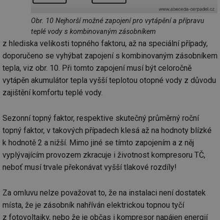
za
vz
de
Obr. 10 Nejhorší možné zapojení pro vytápění a přípravu
de
teplé vody s kombinovaným zásobníkem
re
we
z hlediska velikosti topného faktoru, až na speciální případy,
_hjIncludedInSessionSample
1 minuta
Te
Hotjar Ltd
doporučeno se vyhýbat zapojení s kombinovaným zásobníkem
59 sekund
co
vytapeni.tzb-
na
info.cz
tepla, viz obr. 10. Při tomto zapojení musí být celoročně
ab
vytápěn akumulátor tepla vyšší teplotou otopné vody z důvodu
Ho
zd
zajištění komfortu teplé vody.
ná
za
vz
de
Sezonní topný faktor, respektive skutečný průměrný roční
de
re
topný faktor, v takových případech klesá až na hodnoty blízké
we
k hodnotě 2 a nižší. Mimo jiné se tímto zapojením a z něj
CookieScriptConsent
1 rok
Te
CookieScript
vyplývajícím provozem zkracuje i životnost kompresoru TČ,
co
.tzb-info.cz
sl
neboť musí trvale překonávat vyšší tlakové rozdíly!
Sc
za
př
so
Za omluvu nelze považovat to, že na instalaci není dostatek
so
místa, že je zásobník nahříván elektrickou topnou tyčí
ná
nu
z fotovoltaiky, nebo že je občas i kompresor napájen energií
ba