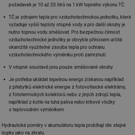
ab
požadavek je 10 až 20 litrů na 1 kW topného výkonu TČ.
Ho
zd
ná
TČ je zdrojem tepla pro vzduchotechnickou jednotku, která
za
vyžaduje vyšší teploty otopné vody a pro další okruhy je
vz
de
nutno topnou vodu směšovat. Pro bezpečnou činnost
de
re
vzduchotechnické jednotky je obvykle přínosem určitá
we
okamžitě využitelné zásoba tepla pro ochranu
_hjIncludedInSessionSample
1 minuta
Te
Hotjar Ltd
vzduchotechnického výměníku proti zamrznutí.
59 sekund
co
voda.tzb-
na
info.cz
ab
V otopné soustavě jsou pouze směšované okruhy
Ho
zd
ná
Je potřeba ukládat tepelnou energii získanou například
za
vz
z přebytků elektrické energie z fotovoltaické elektrárny,
de
de
z fototermických kolektorů nebo z jiných zdrojů tepla,
re
we
například z kotle na tuhá paliva nebo krbové vložky
s teplovodním výměníkem.
__gfp_64b
1 rok
Je
Gemius
so
.tzb-info.cz
kt
spr
Hydraulické poměry v akumulátoru tepla probíhají dle stejné
da
co
logiky jako na zkratu.
ná