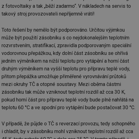
Co
z fotovoltaiky a tak „běží zadarmo“. V nákladech na servis to
Sc
fu
takový stroj provozovateli nepříjemně vrátí!
sp
id
elektro.tzb-
10 let
Te
info.cz
co
Toto řešení by nemělo být podporováno. Určitou výjimkou
po
může být použití zásobníku s co nejdokonalejším teplotním
vy
se
rozvrstvením, stratifikací, zpravidla podporovaným speciální
sid
kalkulator.tzb-
Zavřením
To
vodorovnou přepážkou, kdy dolní část zásobníku se ohřívá
info.cz
prohlížeče
bě
so
jedním výměníkem na nižší teplotu pro vytápění a horní část
al
druhým výměníkem na vyšší teplotu pro přípravu teplé vody,
na
so
přitom přepážka umožňuje přiměřené vyrovnávání průtoků
re
pr
mezi okruhy TČ a otopné soustavy. Mezi oběma částmi
po
sp
zásobníku tak může vzniknout teplotní rozdíl až cca 30 K,
rel
pokud horní část pro přípravu teplé vody bude plně nahřátá na
teplotu 60 °C a ve spodní pro vytápění bude postačovat 30 °C.
V případě, že půjde o TČ s reverzací provozu, tedy schopného
Název
Provider
Provider
/
Doména
Vyprší
P
Název
/
Vyprší
Popis
i chladit, by v zásobníku mohl vzniknout teplotní rozdíl až cca
c
.creative-serving.com
1 rok
T
Doména
Provider
co
Název
/
Vyprší
Popis