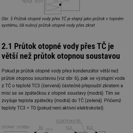
Obr. 5 Průtok otopné vody přes TČ je stejný jako průtok v topném
systému, čili nulový průtok otopné vody přes zkrat
2.1 Průtok otopné vody přes TČ je
větší než průtok otopnou soustavou
Pokud je průtok otopné vody přes kondenzátor větší než
průtok otopnou soustavou (viz obr. 6), pak se výstupní voda
z TČ o teplotě TC3 (červená) částečně přepouští zkratem a
mísí se se zpátečkou z otopné soustavy (modrá). Tím se
zvyšuje teplota zpátečky (modrá) do TČ (zelená). Přičemž
teploty TC3 = T0 (pokud není aktivní elektrokotel).