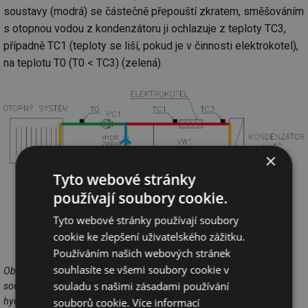
soustavy (modrá) se částečně přepouští zkratem, směšováním
s otopnou vodou z kondenzátoru ji ochlazuje z teploty TC3,
případně TC1 (teploty se liší, pokud je v činnosti elektrokotel),
na teplotu T0 (T0 < TC3) (zelená).
×
Tyto webové stránky
používají soubory cookie.
Tyto webové stránky používají soubory
cookie ke zlepšení uživatelského zážitku.
Používáním našich webových stránek
souhlasíte se všemi soubory cookie v
Obr. 7 Průtok otopné vody přes TČ je menší než průtok otopnou
souladu s našimi zásadami používání
soustavou, a tak se zpátečka z topného systému přepouští
hydraulickým zkratem do přívodu
souborů cookie.
Více informací