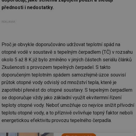
přednosti i nedostatky.
REKLAMA
Proč je obvykle doporučováno udržovat teplotní spád na
otopné vodě v soustavě s tepelným čerpadlem (TČ) v rozsahu
okolo 5 až 8 K již bylo zmíněno v jiných částech seriálu článků
Zkušenosti s provozem tepelných čerpadel. S takto
doporučeným teplotním spádem samozřejmě úzce souvisí
průtok otopné vody odvislý od množství tepla, které je
zapotřebí přenést do otopné soustavy. S tepelným čerpadlem
se doporučuje vždy jako základní využít ekvitermní řízení
teploty otopné vody. Neboť umožňuje co nejvíce snížit přívodní
teplotu otopné vody, a to příznivě ovlivňuje topný faktor neboli
energetickou efektivitu provozu tepelného čerpadla.