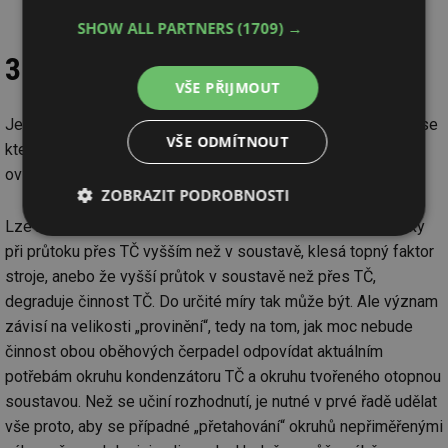
SHOW ALL PARTNERS
(1709) →
3. Hydraulický zkrat
VŠE PŘIJMOUT
Je zřejmé, že zkrat ovlivňuje pracovní teploty, a tedy i tlaky, se
VŠE ODMÍTNOUT
kterými musí pracovat kompresor TČ. Rovněž do určité míry
ovlivňuje i potřebný výkon oběhových čerpadel.
ZOBRAZIT PODROBNOSTI
Lze například namítnout, že se zvyšováním teploty zpátečky
Nezbytně
Výkonové
Soubory
při průtoku přes TČ vyšším než v soustavě, klesá topný faktor
nutné
soubory
cílení
soubory
stroje, anebo že vyšší průtok v soustavě než přes TČ,
degraduje činnost TČ. Do určité míry tak může být. Ale význam
závisí na velikosti „provinění“, tedy na tom, jak moc nebude
Funkční soubory
Nezařazené
činnost obou oběhových čerpadel odpovídat aktuálním
soubory
potřebám okruhu kondenzátoru TČ a okruhu tvořeného otopnou
soustavou. Než se učiní rozhodnutí, je nutné v prvé řadě udělat
vše proto, aby se případné „přetahování“ okruhů nepřiměřenými