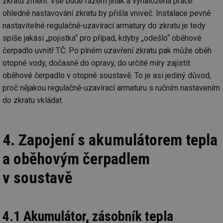
zkratu změní. Vše bude rázem jinak a vynaložená práce
po
vy
ohledně nastavování zkratu by přišla vniveč. Instalace pevně
se
nastavitelné regulačně-uzavírací armatury do zkratu je tedy
id
kalkulator.tzb-
1 rok
Te
spíše jakási „pojistka“ pro případ, kdyby „odešlo“ oběhové
info.cz
co
po
čerpadlo uvnitř TČ. Po plném uzavření zkratu pak může oběh
vy
se
otopné vody, dočasně do opravy, do určité míry zajistit
id
oze.tzb-info.cz
10 let
Te
oběhové čerpadlo v otopné soustavě. To je asi jediný důvod,
co
proč nějakou regulačně-uzavírací armaturu s ručním nastavením
po
vy
do zkratu vkládat.
se
_hjIncludedInSessionSample
1 minuta
Te
Hotjar Ltd
59 sekund
co
oze.tzb-info.cz
na
4. Zapojení s akumulátorem tepla
ab
Ho
zd
a oběhovým čerpadlem
ná
za
vz
v soustavě
de
de
re
we
4.1 Akumulátor, zásobník tepla
_dc_gtm_UA-5901706-1
.tzb-info.cz
58 sekund
Te
co