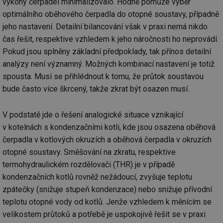
výkony čerpadel minimalizovalo. Hodně pomůže výběr
optimálního oběhového čerpadla do otopné soustavy, případně
jeho nastavení. Detailní bilancování však v praxi nemá nikdo
Nezbytně nutné soubory
Výkonové soubory
čas řešit, respektive vzhledem k jeho náročnosti ho neprovádí.
Soubory cílení
Funkční soubory
Pokud jsou splněny základní předpoklady, tak přínos detailní
Nezařazené soubory
analýzy není významný. Možných kombinací nastavení je totiž
Nezbytně nutné soubory cookie umožňují základní
spousta. Musí se přihlédnout k tomu, že průtok soustavou
funkce webových stránek, jako je přihlášení
bude často více škrcený, takže zkrat být osazen musí.
uživatele a správa účtu. Webové stránky nelze bez
nezbytně nutných souborů cookie správně používat.
Provider
/
V podstatě jde o řešení analogické situace vznikající
Název
Vyprší
Po
Doména
v kotelnách s kondenzačními kotli, kde jsou osazena oběhová
g_state
.forum.tzb-
Zavřením
Sl
čerpadla v kotlových okruzích a oběhová čerpadla v okruzích
info.cz
prohlížeče
př
po
otopné soustavy. Směšování na zkratu, respektive
termohydraulickém rozdělovači (THR) je v případě
g_csrf_token
.forum.tzb-
Zavřením
Sl
info.cz
prohlížeče
př
kondenzačních kotlů rovněž nežádoucí, zvyšuje teplotu
po
zpátečky (snižuje stupeň kondenzace) nebo snižuje přívodní
id
konference.tzb-
1 rok
Te
info.cz
co
teplotu otopné vody od kotlů. Jenže vzhledem k měnícím se
po
velikostem průtoků a potřebě je uspokojivě řešit se v praxi
vy
se