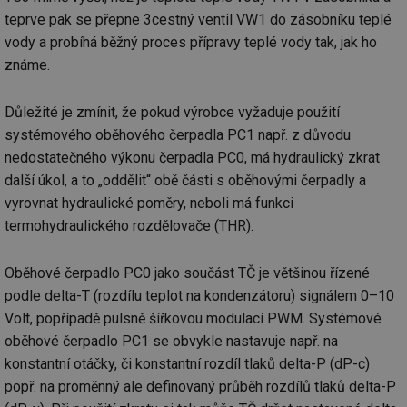
teprve pak se přepne 3cestný ventil VW1 do zásobníku teplé
vody a probíhá běžný proces přípravy teplé vody tak, jak ho
známe.
Důležité je zmínit, že pokud výrobce vyžaduje použití
systémového oběhového čerpadla PC1 např. z důvodu
nedostatečného výkonu čerpadla PC0, má hydraulický zkrat
další úkol, a to „oddělit“ obě části s oběhovými čerpadly a
vyrovnat hydraulické poměry, neboli má funkci
termohydraulického rozdělovače (THR).
Oběhové čerpadlo PC0 jako součást TČ je většinou řízené
podle delta-T (rozdílu teplot na kondenzátoru) signálem 0–10
Volt, popřípadě pulsně šířkovou modulací PWM. Systémové
oběhové čerpadlo PC1 se obvykle nastavuje např. na
konstantní otáčky, či konstantní rozdíl tlaků delta-P (dP-c)
popř. na proměnný ale definovaný průběh rozdílů tlaků delta-P