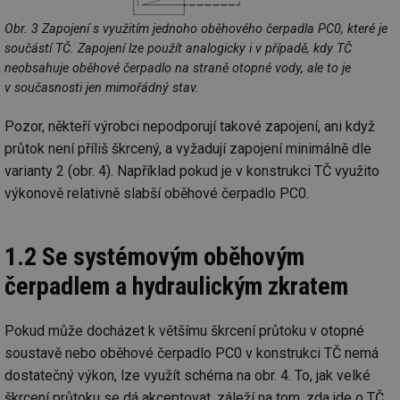
Obr. 3 Zapojení s využitím jednoho oběhového čerpadla PC0, které je
součástí TČ. Zapojení lze použít analogicky i v případě, kdy TČ
neobsahuje oběhové čerpadlo na straně otopné vody, ale to je
v současnosti jen mimořádný stav.
Pozor, někteří výrobci nepodporují takové zapojení, ani když
průtok není příliš škrcený, a vyžadují zapojení minimálně dle
varianty 2 (obr. 4). Například pokud je v konstrukci TČ využito
výkonově relativně slabší oběhové čerpadlo PC0.
1.2 Se systémovým oběhovým
čerpadlem a hydraulickým zkratem
Pokud může docházet k většímu škrcení průtoku v otopné
soustavě nebo oběhové čerpadlo PC0 v konstrukci TČ nemá
dostatečný výkon, lze využít schéma na obr. 4. To, jak velké
škrcení průtoku se dá akceptovat, záleží na tom, zda jde o TČ