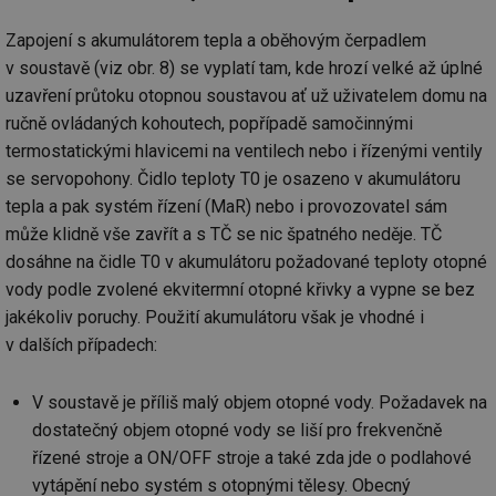
př
w
Zapojení s akumulátorem tepla a oběhovým čerpadlem
po
Sp
v soustavě (viz obr. 8) se vyplatí tam, kde hrozí velké až úplné
Go
da
uzavření průtoku otopnou soustavou ať už uživatelem domu na
kó
Po
ručně ovládaných kohoutech, popřípadě samočinnými
lz
termostatickými hlavicemi na ventilech nebo i řízenými ventily
za
nu
se servopohony. Čidlo teploty T0 je osazeno v akumulátoru
be
sk
tepla a pak systém řízení (MaR) nebo i provozovatel sám
fu
sp
může klidně vše zavřít a s TČ se nic špatného neděje. TČ
ná
je
dosáhne na čidle T0 v akumulátoru požadované teploty otopné
kte
vody podle zvolené ekvitermní otopné křivky a vypne se bez
id
př
jakékoliv poruchy. Použití akumulátoru však je vhodné i
úč
An
v dalších případech:
id
energetika.tzb-
10 let
Te
info.cz
co
po
V soustavě je příliš malý objem otopné vody. Požadavek na
vy
dostatečný objem otopné vody se liší pro frekvenčně
se
řízené stroje a ON/OFF stroje a také zda jde o podlahové
_hjIncludedInSessionSample
1 minuta
Te
Hotjar Ltd
59 sekund
co
kalkulator.tzb-
vytápění nebo systém s otopnými tělesy. Obecný
na
info.cz