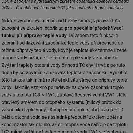
Obr. 4 Zapojení s hydraulickým zkratem obsahující oběhové čerpadlo
PC0 v TČ a oběhové čerpadlo PC1 jako součásti otopné soustavy
Někteří výrobci, výjimečně nad běžný rámec, využívají toto
zapojení se zkratem například
pro speciální předehřívací
funkci při přípravě teplé vody
. Důvodem této funkce je
zabránit ochlazování zásobníku teplé vody při přechodu do
režimu přípravy teplé vody, když je teplota ekvitermně řízené
otopné vody nižší, než je teplota teplé vody v zásobníku.
Zvýšení teploty otopné vody činností TČ chvíli trvá a po tuto
dobu by se zbytečně snižovala teplota v zásobníku. Využitím
této funkce tak mírně roste efektivita stroje do přípravy teplé
vody. Jakmile vznikne požadavek na ohřev zásobníku teplé
vody a teplota TC3 < TW1, zůstává 3cestný ventil VW1 stále
otevřený směrem do otopného systému (nulový průtok do
zásobníku teplé vody). Kompresor spolu s oběhovkou PC0
běží a otopná voda se následně přepouští zkratem zpět na
kondenzátor tak dlouho, až se otopná voda nahřeje na teplotu
TC3 mírně vyšší, než je teplota teplé vody TW1 v zásobníku a