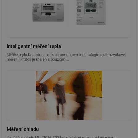
Inteligentní měření tepla
Měřiče tepla Kamstrup - mikroprocesorová technologie a ultrazvukové
měření. Průtok je měřen s použitím ...
Měření chladu
U měřiče chladu MULTICAL 302 byla zvláštní pozornost věnována