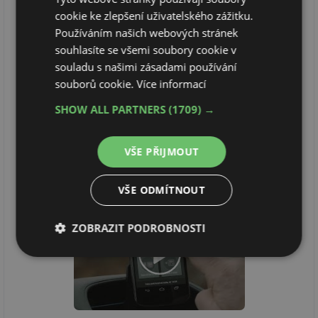
cookie ke zlepšení uživatelského zážitku.
Používáním našich webových stránek
souhlasíte se všemi soubory cookie v
souladu s našimi zásadami používání
souborů cookie.
Více informací
SHOW ALL PARTNERS
(1709) →
VŠE PŘIJMOUT
VŠE ODMÍTNOUT
ZOBRAZIT PODROBNOSTI
Nezbytně
Výkonové
Soubory
nutné
soubory
cílení
soubory