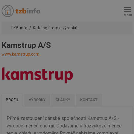
Menu
TZB-info
Katalog firem a výrobků
Kamstrup A/S
www.kamstrup.com
PROFIL
VÝROBKY
ČLÁNKY
KONTAKT
Přímé zastoupení dánské společnosti Kamstrup A/S -
výrobce měřičů energií. Dodáváme ultrazvukové měřiče
tepla, chladu a vodoměry. Rovněž nabízíme komplexní