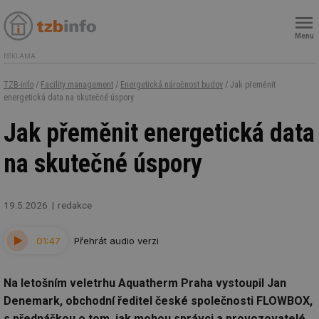
Menu
REKLAMA
TZB-info
/
Facility management
/
Energetická náročnost budov
/ Jak přeměnit
energetická data na skutečné úspory
Jak přeměnit energetická data
na skutečné úspory
19.5.2026
redakce
01:47
Přehrát audio verzi
Na letošním veletrhu Aquatherm Praha vystoupil Jan
Denemark, obchodní ředitel české společnosti FLOWBOX,
s přednáškou o tom, jak mohou správci a provozovatelé