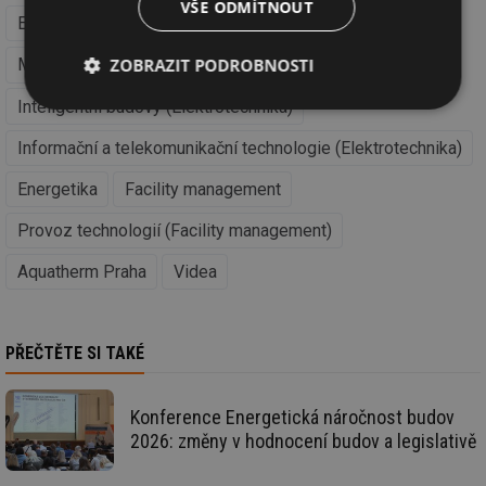
VŠE ODMÍTNOUT
Elektrotechnika
ZOBRAZIT PODROBNOSTI
Měřicí a regulační technika (Elektrotechnika)
Inteligentní budovy (Elektrotechnika)
Nezbytně
Výkonové
Soubory
nutné
soubory
cílení
soubory
Informační a telekomunikační technologie (Elektrotechnika)
Energetika
Facility management
Provoz technologií (Facility management)
Funkční soubory
Nezařazené
soubory
Aquatherm Praha
Videa
PŘEČTĚTE SI TAKÉ
Nezbytně nutné soubory
Výkonové soubory
Konference Energetická náročnost budov
Soubory cílení
Funkční soubory
2026: změny v hodnocení budov a legislativě
Nezařazené soubory