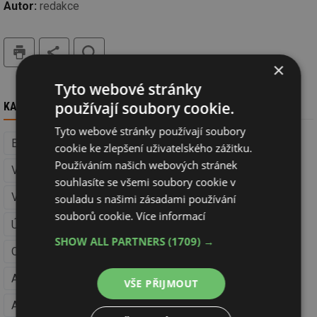
Autor:
redakce
tisk
hledat
×
Tyto webové stránky
používají soubory cookie.
KAM DÁL
Tyto webové stránky používají soubory
Energetická náročnost budov (Facility management)
cookie ke zlepšení uživatelského zážitku.
Používáním našich webových stránek
Vytápění
Měření a regulace (Vytápění)
souhlasíte se všemi soubory cookie v
Větrání a klimatizace
Regulace (Větrání a klimatizace)
souladu s našimi zásadami používání
souborů cookie.
Více informací
Úspory energie (Větrání a klimatizace)
SHOW ALL PARTNERS
(1709) →
Obnovitelná energie
Akumulace tepla (Obnovitelná energie)
VŠE PŘIJMOUT
Akumulace elektřiny (Obnovitelná energie)