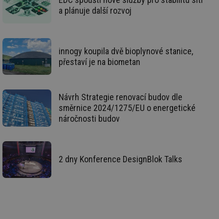
žá
id
a plánuje další rozvoj
in
id
vetrani.tzb-
10 let
Te
info.cz
co
po
vy
innogy koupila dvě bioplynové stanice,
se
přestaví je na biometan
_hjIncludedInSessionSample
1 minuta
Te
Hotjar Ltd
59 sekund
co
elektro.tzb-
na
info.cz
ab
Návrh Strategie renovací budov dle
Ho
zd
směrnice 2024/1275/EU o energetické
ná
náročnosti budov
za
vz
de
de
re
we
2 dny Konference DesignBlok Talks
mv
2 měsíce 4
Te
Airtable
týdny
co
.tzb-info.cz
po
sl
už
int
vý
vl