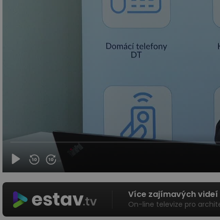
Více zajímavých videí
On-line televize pro archit