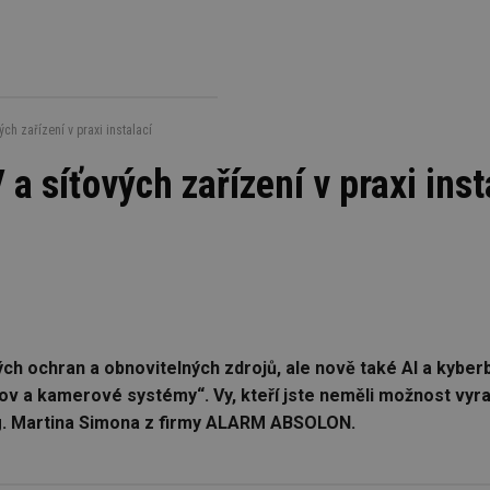
h zařízení v praxi instalací
 síťových zařízení v praxi inst
ch ochran a obnovitelných zdrojů, ale nově také AI a kyber
a kamerové systémy“. Vy, kteří jste neměli možnost vyrazi
ng. Martina Simona z firmy ALARM ABSOLON.