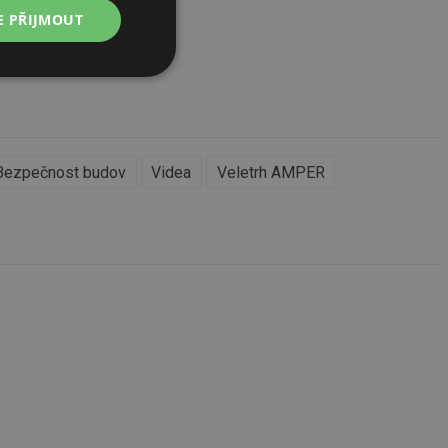
E PŘIJMOUT
Nezařazené
soubory
Bezpečnost budov
Videa
Veletrh AMPER
řazené soubory
 správa účtu. Webové