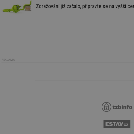
_hjIncludedInSessi
Zdražování již začalo, připravte se na vyšší ce
id
id
id
_hjIncludedInSessi
REKLAMA
_dc_gtm_UA-590170
id
_hjIncludedInSessi
_hjIncludedInSessi