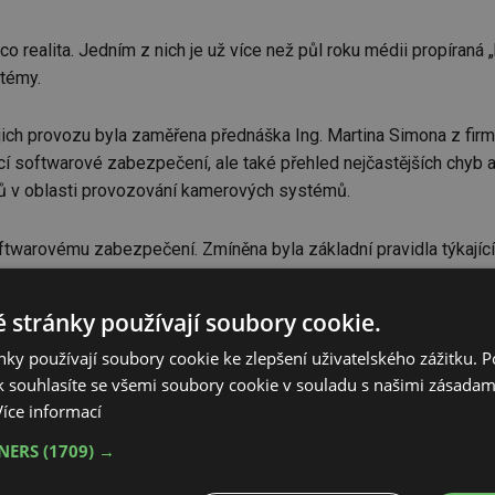
co realita. Jedním z nich je už více než půl roku médii propíran
stémy.
 jejich provozu byla zaměřena přednáška Ing. Martina Simona z
cí softwarové zabezpečení, ale také přehled nejčastějších chyb a
dů v oblasti provozování kamerových systémů.
oftwarovému zabezpečení. Zmíněna byla základní pravidla týkajíc
ení patřilo i blokování nepotřebných funkcí, pravidelná aktuali
avně opomíjený význam vyhodnocování událostí.
 stránky používají soubory cookie.
ky používají soubory cookie ke zlepšení uživatelského zážitku. 
la by to být tato: „NÚKIB neříká: zakažte výrobce. Říká: řiďte ri
 souhlasíte se všemi soubory cookie v souladu s našimi zásadam
Více informací
TNERS
(1709) →