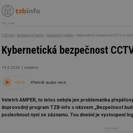
REKLAMA
TZB-info
/
Bezpečnost budov
/
Kamerové systémy
/ Kybernetická bezpečnost CCTV a síťovýc
Kybernetická bezpečnost CCTV a
19.5.2026
redakce
02:12
Přehrát audio verzi
Veletrh AMPER, to letos nebyla jen problematika přepěťový
doprovodný program TZB-info s názvem „Bezpečnost budov 
poslechnout nyní ze záznamu. Tou dnešní je vystoupení I
REKLAMA