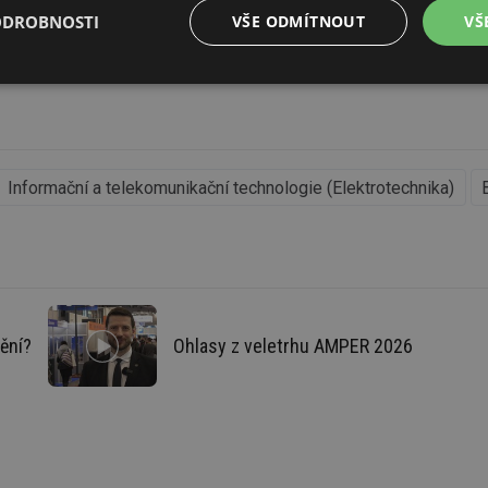
ODROBNOSTI
VŠE ODMÍTNOUT
VŠ
é
Výkonové
Soubory cílení
Funkční soubory
soubory
Informační a telekomunikační technologie (Elektrotechnika)
é soubory
Výkonové soubory
Soubory cílení
Funkční soubory
Neza
ry cookie umožňují základní funkce webových stránek, jako je přihlášení uživatele a
zbytně nutných souborů cookie správně používat.
ění?
Ohlasy z veletrhu AMPER 2026
Provider
/
Vyprší
Popis
Doména
.forum.tzb-
Zavřením
Slouží k přihlášení pomocí Google
info.cz
prohlížeče
.forum.tzb-
Zavřením
Slouží k přihlášení pomocí Google
info.cz
prohlížeče