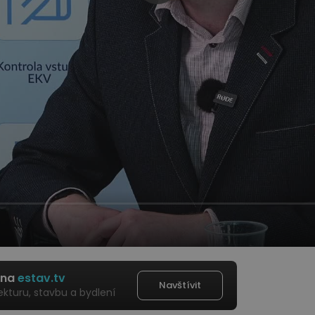
 na
estav.tv
Navštívit
ekturu, stavbu a bydlení