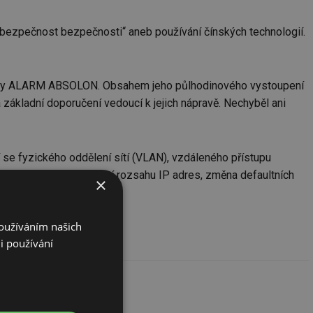
á „bezpečnost bezpečnosti“ aneb používání čínských technologií.
 firmy ALARM ABSOLON. Obsahem jeho půlhodinového vystoupení
 základní doporučení vedoucí k jejich nápravě. Nechyběl ani
í se fyzického oddělení sítí (VLAN), vzdáleného přístupu
zace firmwaru, omezování rozsahu IP adres, změna defaultních
×
Používáním našich
ziko.“
i používání