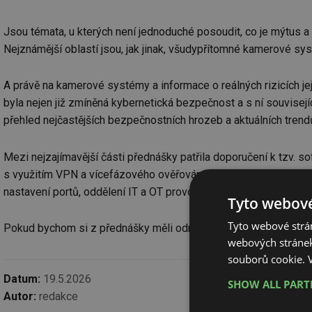
Jsou témata, u kterých není jednoduché posoudit, co je mýtus a 
Nejznámější oblastí jsou, jak jinak, všudypřítomné kamerové sy
A právě na kamerové systémy a informace o reálných rizicích
byla nejen již zmíněná kybernetická bezpečnost a s ní souvisejí
přehled nejčastějších bezpečnostních hrozeb a aktuálních tren
Mezi nejzajímavější části přednášky patřila doporučení k tzv. s
s využitím VPN a vícefázového ověřování. K informacím o nastav
nastavení portů, oddělení IT a OT provozních technologií, a hl
Tyto webové
Tyto webové strán
Pokud bychom si z přednášky měli odnést, byť jen jedinou větu, mě
webových stránek
souborů cookie.
Datum:
19.5.2026
SHOW ALL PAR
Autor:
redakce