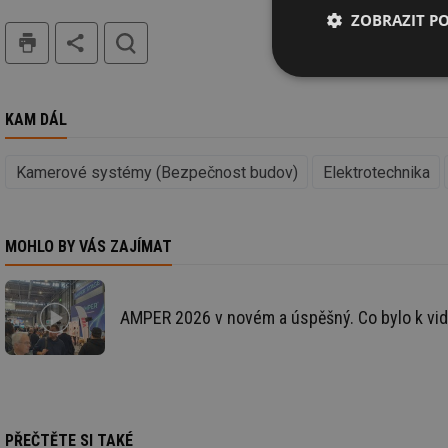
ZOBRAZIT P
tisk
hledat
Nezbytně nutn
soubory
KAM DÁL
Kamerové systémy (Bezpečnost budov)
Elektrotechnika
Nezbytně nutn
MOHLO BY VÁS ZAJÍMAT
Nezbytně nutné soubo
stránky nelze bez ne
AMPER 2026 v novém a úspěšný. Co bylo k vid
Název
g_state
g_csrf_token
PŘEČTĚTE SI TAKÉ