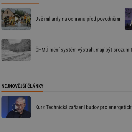
id
_hjAbsoluteSession
Dvě miliardy na ochranu před povodněmi
id
_hjIncludedInSessi
ČHMÚ mění systém výstrah, mají být srozumitel
mv
id
NEJNOVĚJŠÍ ČLÁNKY
id
_hjFirstSeen
Kurz Technická zařízení budov pro energetick
id