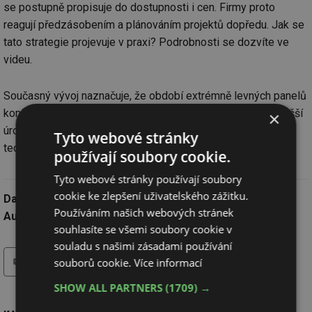
se postupně propisuje do dostupnosti i cen. Firmy proto
reagují předzásobením a plánováním projektů dopředu. Jak se
tato strategie projevuje v praxi? Podrobnosti se dozvíte ve
videu.
Současný vývoj naznačuje, že období extrémně levných panelů
končí. Trh hledá novou rovnováhu a ceny se stabilizují na vyšší
×
úrovni. Změny se dotýkají nejen panelů, ale i dalších
Tyto webové stránky
technologií.
používají soubory cookie.
Tyto webové stránky používají soubory
cookie ke zlepšení uživatelského zážitku.
Datum:
15.5.2026
Používáním našich webových stránek
Autor:
redakce
souhlasíte se všemi soubory cookie v
souladu s našimi zásadami používání
tisk
hledat
souborů cookie.
Více informací
SHOW ALL PARTNERS
(1709) →