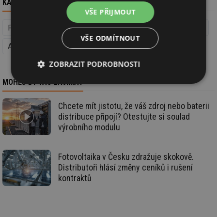
KAM DÁL
VŠE PŘIJMOUT
Fotovoltaika (Obnovitelná energie)
Obnovitelná energie
VŠE ODMÍTNOUT
Aquatherm Praha
Videa
ZOBRAZIT PODROBNOSTI
MOHLO BY VÁS ZAJÍMAT
Nezbytně
Výkonové
Soubory
nutné
soubory
cílení
soubory
Chcete mít jistotu, že váš zdroj nebo baterii
distribuce připojí? Otestujte si soulad
výrobního modulu
Funkční soubory
Nezařazené
soubory
Fotovoltaika v Česku zdražuje skokově.
Distributoři hlásí změny ceníků i rušení
kontraktů
Nezbytně nutné soubory
Výkonové soubory