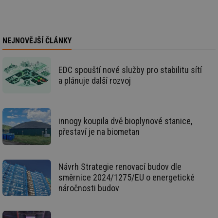
sl
ce
pr
poč
Ne
žá
NEJNOVĚJŠÍ ČLÁNKY
id
in
id
vetrani.tzb-
10 let
Te
EDC spouští nové služby pro stabilitu sítí
info.cz
co
po
a plánuje další rozvoj
vy
se
_hjIncludedInSessionSample
1 minuta
Te
Hotjar Ltd
59 sekund
co
elektro.tzb-
na
info.cz
innogy koupila dvě bioplynové stanice,
ab
přestaví je na biometan
Ho
zd
ná
za
vz
Návrh Strategie renovací budov dle
de
de
směrnice 2024/1275/EU o energetické
re
we
náročnosti budov
mv
2 měsíce 4
Te
Airtable
týdny
co
.tzb-info.cz
po