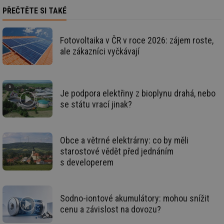
PŘEČTĚTE SI TAKÉ
Soubory cílení
Funkční soubory
Nezařazené soubory
Fotovoltaika v ČR v roce 2026: zájem roste,
Nezbytně nutné soubory cookie umožňují základní
ale zákazníci vyčkávají
funkce webových stránek, jako je přihlášení
uživatele a správa účtu. Webové stránky nelze bez
nezbytně nutných souborů cookie správně používat.
Provider
/
Název
Vyprší
Po
Doména
Je podpora elektřiny z bioplynu drahá, nebo
se státu vrací jinak?
g_state
.forum.tzb-
Zavřením
Sl
info.cz
prohlížeče
př
po
g_csrf_token
.forum.tzb-
Zavřením
Sl
Obce a větrné elektrárny: co by měli
info.cz
prohlížeče
př
po
starostové vědět před jednáním
s developerem
id
konference.tzb-
1 rok
Te
info.cz
co
po
vy
se
Sodno-iontové akumulátory: mohou snížit
_hjAbsoluteSessionInProgress
29 minut
So
Hotjar Ltd
cenu a závislost na dovozu?
59 sekund
na
.tzb-info.cz
ab