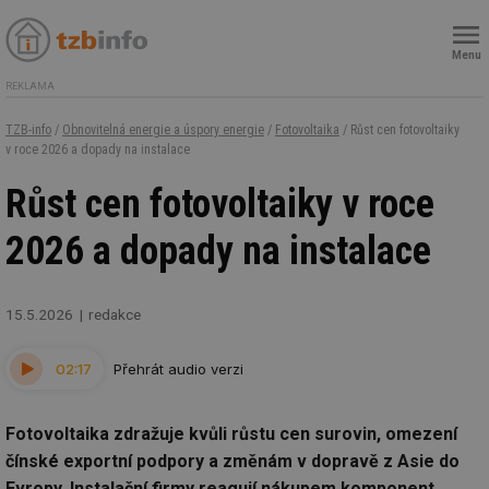
Menu
REKLAMA
TZB-info
/
Obnovitelná energie a úspory energie
/
Fotovoltaika
/ Růst cen fotovoltaiky
v roce 2026 a dopady na instalace
Růst cen fotovoltaiky v roce
2026 a dopady na instalace
15.5.2026
redakce
02:17
Přehrát audio verzi
Fotovoltaika zdražuje kvůli růstu cen surovin, omezení
čínské exportní podpory a změnám v dopravě z Asie do
Evropy. Instalační firmy reagují nákupem komponent