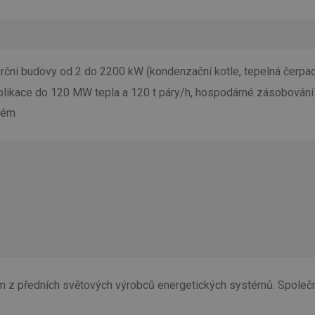
rční budovy od 2 do 2200 kW (kondenzační kotle, tepelná čerpadl
plikace do 120 MW tepla a 120 t páry/h, hospodárné zásobování 
tém
ním z předních světových výrobců energetických systémů. Spole