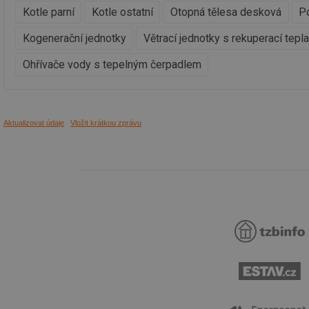
_dc_gtm_UA-590170
Kotle parní
Kotle ostatní
Otopná tělesa desková
Po
Kogenerační jednotky
Větrací jednotky s rekuperací tepl
Ohřívače vody s tepelným čerpadlem
id
_hjIncludedInSessi
Aktualizovat údaje
Vložit krátkou zprávu
_hjIncludedInSessi
__gfp_64b
__cf_bm
sid
_hjIncludedInSessi