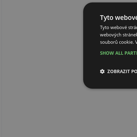
Tyto webové
Tyto webové strán
webových stránek
souborů cookie.
SHOW ALL PAR
ZOBRAZIT P
Nezbytně nutn
soubory