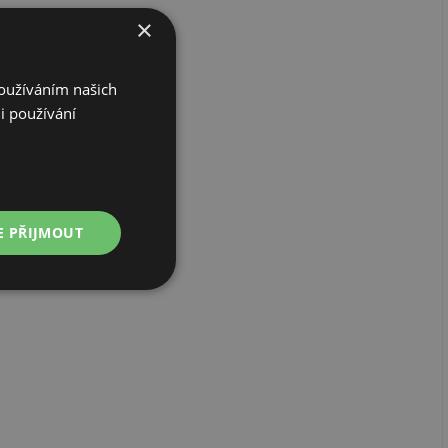
×
Používáním našich
i používání
E PŘIJMOUT
Nezařazené
soubory