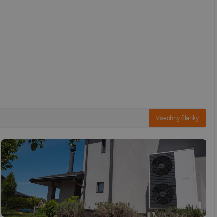
řazené soubory
 správa účtu. Webové
ní session uživatele
Všechny články
ar mohl sledovat
 relací. Neobsahuje
ní session uživatele
 informoval Hotjar
o vzorkování dat
šeho webu
vání uživatelských
ledů Airtable, k
rakcí v těchto