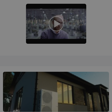
é soubory
Výkonové soubory
Soubory cílení
Funkční soubory
Neza
ry cookie umožňují základní funkce webových stránek, jako je přihlášení uživatele a
zbytně nutných souborů cookie správně používat.
Provider
/
Vyprší
Popis
Doména
.forum.tzb-
Zavřením
Slouží k přihlášení pomocí Google
info.cz
prohlížeče
.forum.tzb-
Zavřením
Slouží k přihlášení pomocí Google
info.cz
prohlížeče
konference.tzb-
1 rok
Tento soubor cookie se používá k vytváře
info.cz
InProgress
29 minut
Soubor cookie je nastaven tak, aby Hotj
Hotjar Ltd
59 sekund
začátek cesty uživatele pro celkový počet
.tzb-info.cz
žádné identifikovatelné informace.
vetrani.tzb-
10 let
Tento soubor cookie se používá k vytváře
info.cz
onSample
1 minuta
Tento soubor cookie je nastaven tak, aby
Hotjar Ltd
59 sekund
o tom, zda je tento návštěvník zahrnut d
elektro.tzb-
definovaného denním limitem relace va
info.cz
2 měsíce 4
Tento soubor cookie se používá ke sledo
Airtable
týdny
interakcí a výkonu v rámci vložených poh
.tzb-info.cz
usnadnění uživatelských preferencí a inte