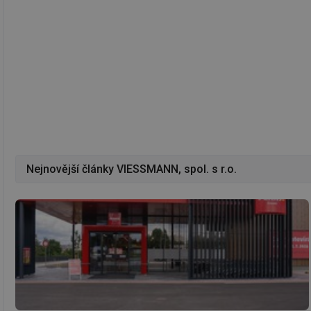
Nezbytně nutn
Nezbytně nutné soubo
stránky nelze bez ne
Název
g_state
g_csrf_token
id
Nejnovější články VIESSMANN, spol. s r.o.
_hjAbsoluteSession
id
_hjIncludedInSessi
mv