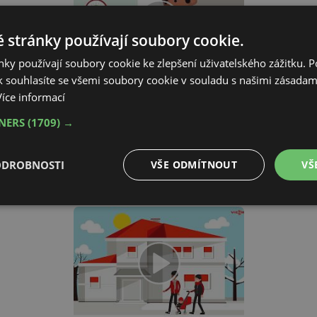
 stránky používají soubory cookie.
ky používají soubory cookie ke zlepšení uživatelského zážitku. 
 souhlasíte se všemi soubory cookie v souladu s našimi zásadam
Více informací
TNERS
(1709) →
ODROBNOSTI
VŠE ODMÍTNOUT
VŠ
é
Výkonové
Soubory cílení
Funkční soubory
soubory