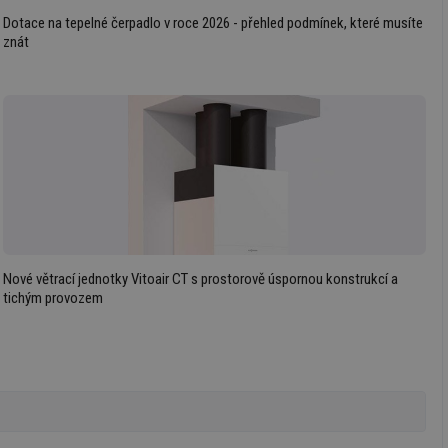
Dotace na tepelné čerpadlo v roce 2026 - přehled podmínek, které musíte
ní session uživatele
znát
ní session uživatele
ar mohl sledovat
 relací. Neobsahuje
ní session uživatele
 informoval Hotjar
o vzorkování dat
šeho webu
Nové větrací jednotky Vitoair CT s prostorově úspornou konstrukcí a
ní session uživatele
tichým provozem
ní session uživatele
ní session uživatele
 informoval Hotjar
o vzorkování dat
šeho webu