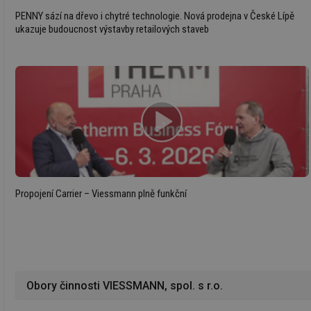
PENNY sází na dřevo i chytré technologie. Nová prodejna v České Lípě
id
ukazuje budoucnost výstavby retailových staveb
id
_hjFirstSeen
id
_hjIncludedInSessi
Propojení Carrier – Viessmann plně funkční
id
id
id
_hjIncludedInSessi
Obory činnosti VIESSMANN, spol. s r.o.