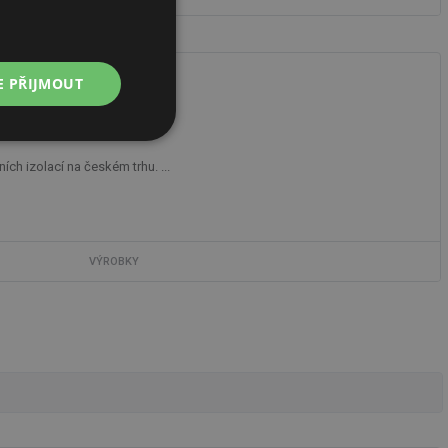
E PŘIJMOUT
Nezařazené
soubory
ch izolací na českém trhu. ...
VÝROBKY
řazené soubory
 správa účtu. Webové