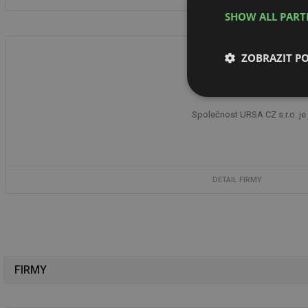
SHOW ALL PAR
ZOBRAZIT P
Nezbytně nutn
soubory
Společnost URSA CZ s.r.o. je 
DETAIL FIRMY
Nezbytně nutn
Nezbytně nutné soubo
stránky nelze bez ne
FIRMY
Název
g_state