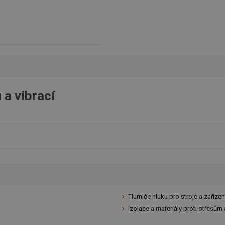
 a vibrací
Tlumiče hluku pro stroje a zaříze
Izolace a materiály proti otřesům