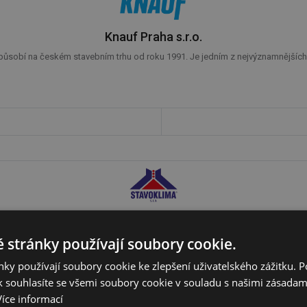
Knauf Praha s.r.o.
působí na českém stavebním trhu od roku 1991. Je jedním z nejvýznamnějších v
Stavoklima s. r. o.
chnických zařízení: vzduchových komfortních, designových a průmyslových clo
 stránky používají soubory cookie.
ky používají soubory cookie ke zlepšení uživatelského zážitku. 
 souhlasíte se všemi soubory cookie v souladu s našimi zásadam
Více informací