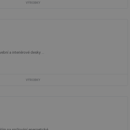
VÝROBKY
bní a interiérové desky ...
VÝROBKY
ím na snižování energetické ...