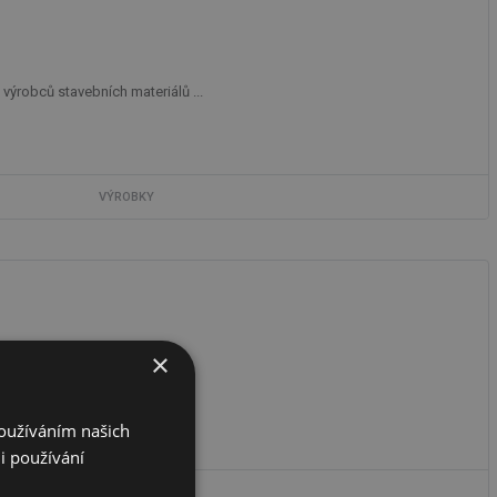
ýrobců stavebních materiálů ...
VÝROBKY
×
n, protihlukových žaluzií ...
Používáním našich
i používání
VÝROBKY