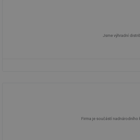
g_csrf_token
id
_hjAbsoluteSession
Jsme výhradní distri
id
_hjIncludedInSessi
mv
id
Firma je součástí nadnárodního 
id
_hjFirstSeen