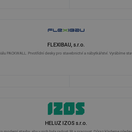
FLEXIBAU, s.r.o.
u PACKWALL. Prvotřídní desky pro stavebnictví a nábytkářství. Vyrábíme stave
HELUZ IZOS s.r.o.
 moderní stavby, aby v nich byla radost žít a pracovat. Důraz klademe předevš