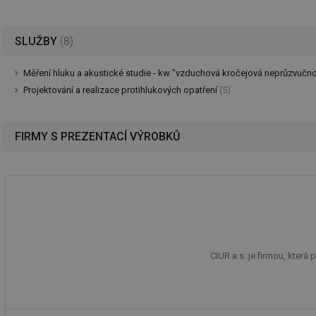
SLUŽBY
(8)
Měření hluku a akustické studie - kw "vzduchová kročejová neprůzvučn
Projektování a realizace protihlukových opatření
(5)
FIRMY S PREZENTACÍ VÝROBKŮ
CIUR a.s. je firmou, která