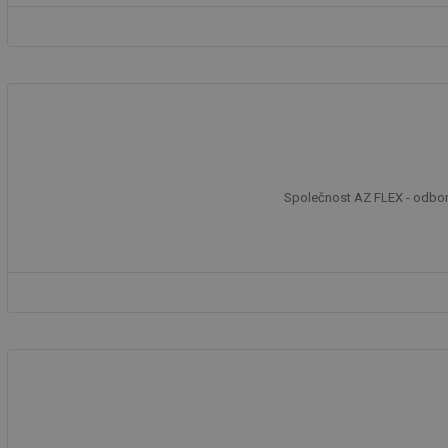
id
_hjIncludedInSessi
id
id
Společnost AZ FLEX - odborn
id
_hjIncludedInSessi
_dc_gtm_UA-590170
id