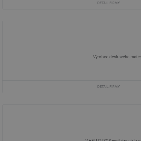
DETAIL FIRMY
Výrobce deskového materiál
DETAIL FIRMY
V HELUZ IZOS vyrábíme skla pro