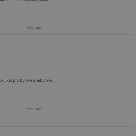
VÝROBKY
duktů pro bytové a nebytové ...
VÝROBKY