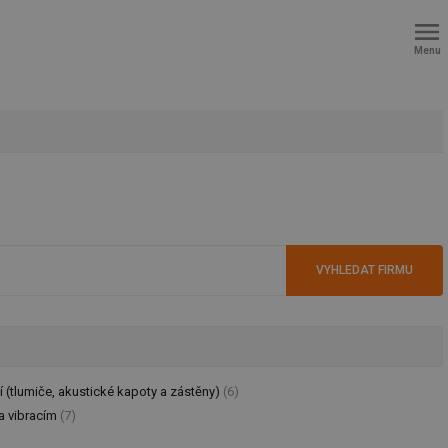
Menu
ní (tlumiče, akustické kapoty a zástěny)
(6)
 a vibracím
(7)