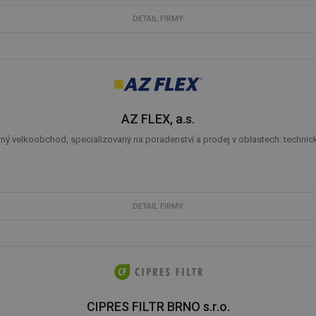
žádné identifikovatelné informace.
DETAIL FIRMY
forum.tzb-
1 rok
Tento soubor cookie se používá k vytváře
info.cz
onSample
1 minuta
Tento soubor cookie je nastaven tak, aby
Hotjar Ltd
59 sekund
o tom, zda je tento návštěvník zahrnut d
vetrani.tzb-
definovaného denním limitem relace va
info.cz
voda.tzb-
10 let
Tento soubor cookie se používá k vytváře
info.cz
AZ FLEX, a.s.
kalkulator.tzb-
1 rok
Tento soubor cookie se používá k vytváře
info.cz
ý velkoobchod, specializovaný na poradenství a prodej v oblastech: technické 
oze.tzb-info.cz
10 let
Tento soubor cookie se používá k vytváře
onSample
1 minuta
Tento soubor cookie je nastaven tak, aby
Hotjar Ltd
59 sekund
o tom, zda je tento návštěvník zahrnut d
oze.tzb-info.cz
definovaného denním limitem relace va
DETAIL FIRMY
6-1
.tzb-info.cz
58 sekund
Tento soubor cookie je přidružen k web
Správce značek Google k načtení dalších 
stránku. Pokud je použit, lze jej považov
nutný, protože bez něj jiné skripty nemu
Konec názvu je jedinečné číslo, které je t
přidruženého účtu Google Analytics.
energetika.tzb-
10 let
Tento soubor cookie se používá k vytváře
info.cz
CIPRES FILTR BRNO s.r.o.