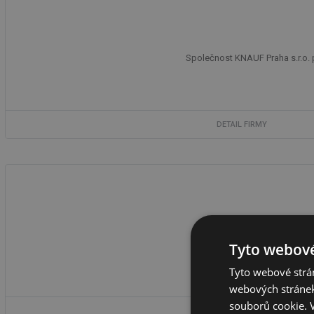
Společnost KNAUF Praha s.r.o. 
DETAIL FIRMY
Výrobce a prodejce vzduchote
Tyto webové
Tyto webové strán
webových stránek
souborů cookie.
DETAIL FIRMY