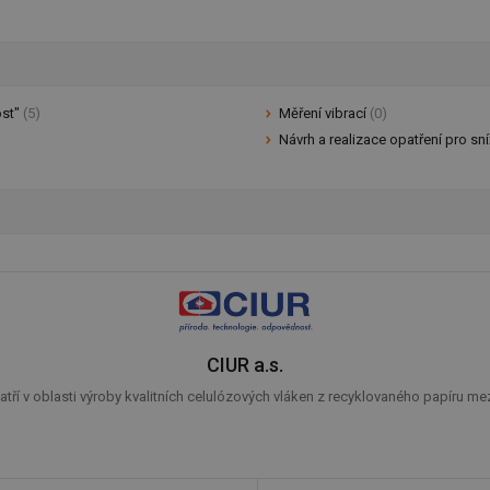
ost"
(5)
Měření vibrací
(0)
Návrh a realizace opatření pro sní
CIUR a.s.
 patří v oblasti výroby kvalitních celulózových vláken z recyklovaného papíru me