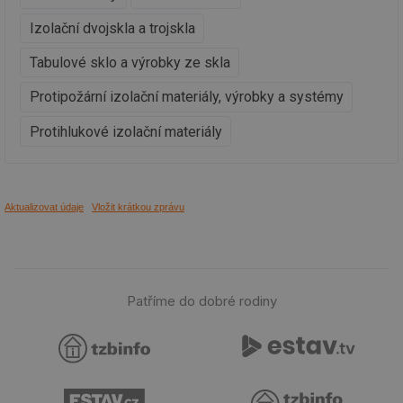
ab
sl
Izolační dvojskla a trojskla
ce
pr
poč
Tabulové sklo a výrobky ze skla
Ne
žá
id
Protipožární izolační materiály, výrobky a systémy
in
id
vetrani.tzb-
10 let
Te
Protihlukové izolační materiály
info.cz
co
po
vy
se
_hjIncludedInSessionSample
1 minuta
Te
Hotjar Ltd
Aktualizovat údaje
Vložit krátkou zprávu
59 sekund
co
elektro.tzb-
na
info.cz
ab
Ho
zd
ná
za
Patříme do dobré rodiny
vz
de
de
re
we
mv
2 měsíce 4
Te
Airtable
týdny
co
.tzb-info.cz