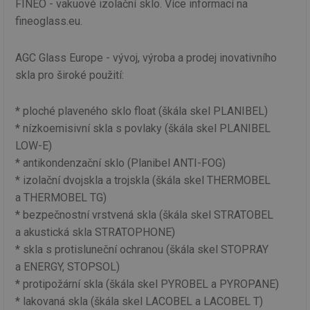
FINEO - vakuové izolační sklo. Více informací na
fineoglass.eu.
AGC Glass Europe - vývoj, výroba a prodej inovativního
skla pro široké použití:
* ploché plaveného sklo float (škála skel PLANIBEL)
* nízkoemisivní skla s povlaky (škála skel PLANIBEL
LOW-E)
* antikondenzační sklo (Planibel ANTI-FOG)
* izolační dvojskla a trojskla (škála skel THERMOBEL
a THERMOBEL TG)
* bezpečnostní vrstvená skla (škála skel STRATOBEL
a akustická skla STRATOPHONE)
* skla s protisluneční ochranou (škála skel STOPRAY
a ENERGY, STOPSOL)
* protipožární skla (škála skel PYROBEL a PYROPANE)
* lakovaná skla (škála skel LACOBEL a LACOBEL T)