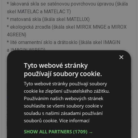
* lakovaná skla se saténovou povrchovou úpravou (škála
skel MATELAC a MATELAC T)
* matovaná skla (škála skel MATELUX)
* ekologická zrcadla (škála skel MIROX MNGE a MIROX
4GREEN)
* lité ornamentní sklo a drátosklo (škála skel IMAGIN
a IMAGIN WIRED)
×
Tyto webové stránky
používají soubory cookie.
FOTOGALERIE + VIDEA
Tyto webové stránky používají soubory
cookie ke zlepšení uživatelského zážitku.
Používáním našich webových stránek
souhlasíte se všemi soubory cookie v
souladu s našimi zásadami používání
souborů cookie.
Více informací
SHOW ALL PARTNERS
(1709) →