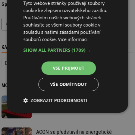
Tyto webové stránky používají soubory
Společnost:
ACON - Smart Grids CZ/SK
cookie ke zlepšení uživatelského zážitku.
Používáním našich webových stránek
tisk
hledat
souhlasíte se všemi soubory cookie v
souladu s našimi zásadami používání
souborů cookie.
Více informací
KAM DÁL
SHOW ALL PARTNERS
(1709) →
Elektroenergetika (Energetika)
Energetika
VŠE PŘIJMOUT
VŠE ODMÍTNOUT
MOHLO BY VÁS ZAJÍMAT
ZOBRAZIT PODROBNOSTI
Modernizace 300 trafostanic v Česku
a výstavba nové rozvodny na Slovensku
Nezbytně
Výkonové
Soubory
nutné
soubory
cílení
soubory
ACON se představil na energetické