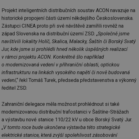
Projekt inteligentních distribučních soustav ACON navazuje na
historické propojení části území někdejšího Československa.
Zástupci CINEA proto při své návštěvě zamířili rovněž na
západ Slovenska na distribuční území ZSD. „
Společně jsme
navštívili lokality Holíč, Skalica, Malacky, Šaštín či Borský Svatý
Jur, kde jsme si prohlédli hned několik úspěšných realizací
v rámci projektu ACON. Konkrétně šlo například
o modernizovaná vedení v příhraniční oblasti, optickou
infrastrukturu na linkách vysokého napětí či nově budovaná
vedení
,“ řekl Tomáš Turek, předseda představenstva a výkonný
ředitel ZSD.
Zahraniční delegace měla možnost prohlédnout si také
modernizovanou distribuční trafostanici v Šaštíne-Strážach
a výstavbu nové stanice 110/22 kV u obce Borský Svatý Jur.
„
V tomto roce bude ukončena výstavba této strategické
elektrické stanice, která zvýší spolehlivost zásobování