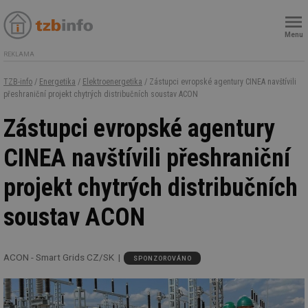
Menu
REKLAMA
TZB-info
/
Energetika
/
Elektroenergetika
/ Zástupci evropské agentury CINEA navštívili
přeshraniční projekt chytrých distribučních soustav ACON
Zástupci evropské agentury
CINEA navštívili přeshraniční
projekt chytrých distribučních
soustav ACON
ACON - Smart Grids CZ/SK
SPONZOROVÁNO