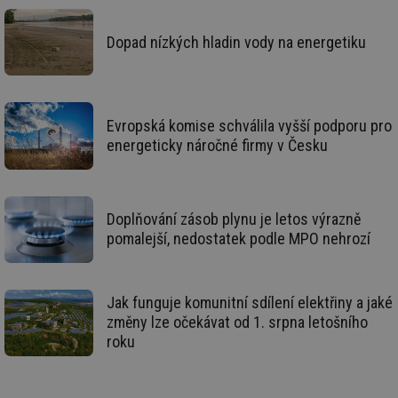
ab
Ho
zd
Dopad nízkých hladin vody na energetiku
ná
za
vz
de
de
re
we
Evropská komise schválila vyšší podporu pro
energeticky náročné firmy v Česku
mv
2 měsíce 4
Te
Airtable
týdny
co
.tzb-info.cz
po
sl
už
int
Doplňování zásob plynu je letos výrazně
vý
vl
pomalejší, nedostatek podle MPO nehrozí
po
Air
us
už
pr
Jak funguje komunitní sdílení elektřiny a jaké
int
změny lze očekávat od 1. srpna letošního
tě
roku
id
vytapeni.tzb-
10 let
Te
info.cz
co
po
vy
se