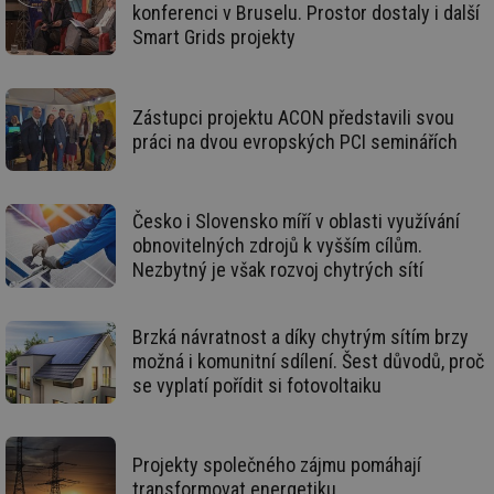
konferenci v Bruselu. Prostor dostaly i další
Smart Grids projekty
Funkční soubory
Nezařazené
soubory
Zástupci projektu ACON představili svou
práci na dvou evropských PCI seminářích
Nezbytně nutné soubory
Výkonové soubory
Česko i Slovensko míří v oblasti využívání
obnovitelných zdrojů k vyšším cílům.
Soubory cílení
Funkční soubory
Nezbytný je však rozvoj chytrých sítí
Nezařazené soubory
Nezbytně nutné soubory cookie umožňují základní
Brzká návratnost a díky chytrým sítím brzy
funkce webových stránek, jako je přihlášení
uživatele a správa účtu. Webové stránky nelze bez
možná i komunitní sdílení. Šest důvodů, proč
nezbytně nutných souborů cookie správně používat.
se vyplatí pořídit si fotovoltaiku
Provider
/
Název
Vyprší
Po
Doména
g_state
.forum.tzb-
Zavřením
Sl
Projekty společného zájmu pomáhají
info.cz
prohlížeče
př
po
transformovat energetiku