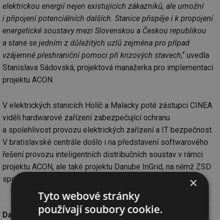
elektrickou energií nejen existujících zákazníků, ale umožní
i připojení potenciálních dalších. Stanice přispěje i k propojení
energetické soustavy mezi Slovenskou a Českou republikou
a stane se jedním z důležitých uzlů zejména pro případ
vzájemné přeshraniční pomoci při krizových stavech
,“ uvedla
Stanislava Sádovská, projektová manažerka pro implementaci
projektu ACON.
V elektrických stanicích Holíč a Malacky poté zástupci CINEA
viděli hardwarové zařízení zabezpečující ochranu
a spolehlivost provozu elektrických zařízení a IT bezpečnost.
V bratislavské centrále došlo i na představení softwarového
řešení provozu inteligentních distribučních soustav v rámci
projektu ACON, ale také projektu Danube InGrid, na němž ZSD
spolupracuje s maďarským E.ONem.
×
Tyto webové stránky
používají soubory cookie.
Datum:
25.5.2022