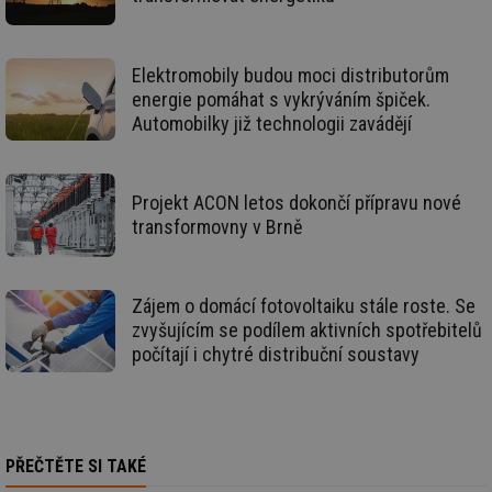
g_csrf_token
.forum.tzb-
Zavřením
Sl
info.cz
prohlížeče
př
po
Elektromobily budou moci distributorům
id
konference.tzb-
1 rok
Te
energie pomáhat s vykrýváním špiček.
info.cz
co
po
Automobilky již technologii zavádějí
vy
se
_hjAbsoluteSessionInProgress
29 minut
So
Hotjar Ltd
59 sekund
na
.tzb-info.cz
Projekt ACON letos dokončí přípravu nové
ab
sl
transformovny v Brně
ce
pr
poč
Ne
žá
Zájem o domácí fotovoltaiku stále roste. Se
id
zvyšujícím se podílem aktivních spotřebitelů
in
počítají i chytré distribuční soustavy
id
vetrani.tzb-
10 let
Te
info.cz
co
po
vy
se
_hjIncludedInSessionSample
1 minuta
Te
Hotjar Ltd
PŘEČTĚTE SI TAKÉ
59 sekund
co
elektro.tzb-
na
info.cz