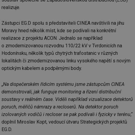
realizuje.
Zástupci EG.D spolu s představiteli CINEA navštívili na jihu
Moravy hned několik míst, kde se podívali na konkrétní
realizace z projektu ACON. Jednalo se například
o zmodernizovanou rozvodnu 110/22 kV v Tvrdonicích na
Hodonínsku, několik typů chytrých trafostanic v různých
lokalitách či zmodernizovanou linku vysokého napětí s novým
optickým kabelem a podpěrnými body.
„
Na dispečerském řídicím systému jsme zástupcům CINEA
demonstrovali, jak funguje monitoring a řízení distribuční
soustavy v reálném čase. Viděli například vizualizace detektorů
poruch, měřičů námrazy a recloserů. Na detektor poruch
izolovaných vodičů i recloser se pak podívali i fyzicky v terénu
,“
doplnil Miroslav Kopt, vedoucí útvaru Strategických projektů
EG.D.