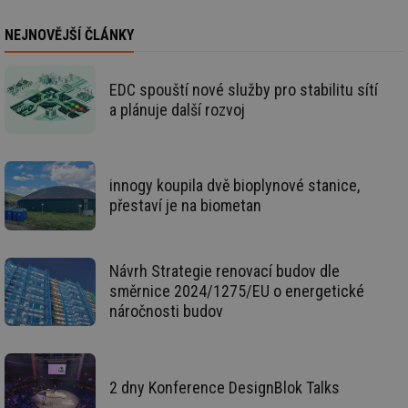
id
stavba.tzb-
10 let
Te
NEJNOVĚJŠÍ ČLÁNKY
info.cz
co
po
vy
se
EDC spouští nové služby pro stabilitu sítí
_hjFirstSeen
29 minut
So
Hotjar Ltd
a plánuje další rozvoj
59 sekund
na
.tzb-info.cz
ab
sl
ce
pr
poč
innogy koupila dvě bioplynové stanice,
Ne
přestaví je na biometan
žá
id
in
id
forum.tzb-
1 rok
Te
info.cz
co
Návrh Strategie renovací budov dle
po
směrnice 2024/1275/EU o energetické
vy
se
náročnosti budov
_hjIncludedInSessionSample
1 minuta
Te
Hotjar Ltd
59 sekund
co
vetrani.tzb-
na
info.cz
ab
Ho
2 dny Konference DesignBlok Talks
zd