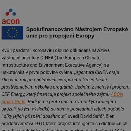
Kvůli pandemii koronaviru dlouho odkládaná návštěva
zástupců agentury CINEA (The European Climate,
Infrastructure and Environment Executive Agency) se
uskutečnila v první polovině května. „
Agentura CINEA hraje
klíčovou roli při naplňování evropského Green Dealu
prostřednictvím několika programů. Jedním z nich je i program
CEF Energy, který financuje projekt společného zájmu
ACON
Smart Grids
. Rádi jsme proto naším evropským kolegům
ukázali, jakých výsledků se nám v posledních letech podařilo
i díky jejich přispění dosáhnout
,“ uvedl David Šafář, člen
představenstva EG.D, které projekt inteligentních distribučních
soustav společně se Západoslovenskou distribučnou (ZSD)