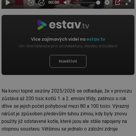
Více zajímavých videí na
estav.tv
On-line televize pro architekturu, stavbu a bydlení
Navštívit
Na konci topné sezóny 2025/2026 se odhaduje, že v provozu
zůstává až 200 tisíc kotlů 1. a 2. emisní třídy, zatímco o rok
dříve se jejich počet pohyboval mezi 80 a 100 tisíci. Výrazný
nárůst je způsoben především tuhou zimou, kdy byly znovu
použity již odstavené kotle, které jsou ale stále napojeny na
otopnou soustavu. Většinou se jednalo o záložní zdroje.