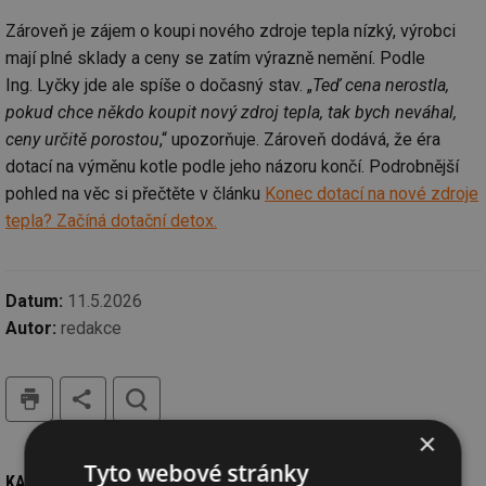
Zároveň je zájem o koupi nového zdroje tepla nízký, výrobci
mají plné sklady a ceny se zatím výrazně nemění. Podle
Ing. Lyčky jde ale spíše o dočasný stav. „
Teď cena nerostla,
pokud chce někdo koupit nový zdroj tepla, tak bych neváhal,
ceny určitě porostou
,“ upozorňuje. Zároveň dodává, že éra
dotací na výměnu kotle podle jeho názoru končí. Podrobnější
pohled na věc si přečtěte v článku
Konec dotací na nové zdroje
tepla? Začíná dotační detox.
Datum:
11.5.2026
Autor:
redakce
tisk
hledat
×
Tyto webové stránky
KAM DÁL