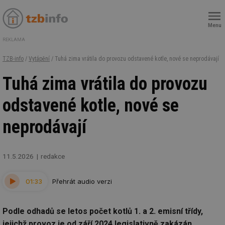
Menu
REKLAMA
TZB-info
/
Vytápění
/ Tuhá zima vrátila do provozu odstavené kotle, nové se neprodávají
Tuhá zima vrátila do provozu
odstavené kotle, nové se
neprodávají
11.5.2026
redakce
01:33
Přehrát audio verzi
Podle odhadů se letos počet kotlů 1. a 2. emisní třídy,
jejichž provoz je od září 2024 legislativně zakázán,