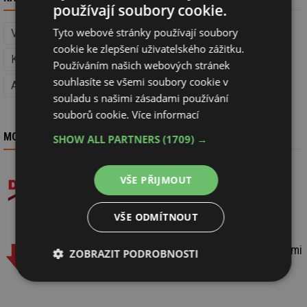
používají soubory cookie.
Tyto webové stránky používají soubory
Vytápění
Provoz a údržba (Vytápění)
cookie ke zlepšení uživatelského zážitku.
Kotle, kamna, krby (Vytápění)
Výměny kotlů (Vytápění)
Používáním našich webových stránek
souhlasíte se všemi soubory cookie v
Aquatherm Praha
Videa
souladu s našimi zásadami používání
souborů cookie.
Více informací
MOHLO BY VÁS ZAJÍMAT
SHOW ALL PARTNERS
(1709) →
Konec dotací na nové zdroje tepla? Začíná
VŠE PŘIJMOUT
dotační detox
VŠE ODMÍTNOUT
Jakým směrem se bude ubírat trh s lokálními
ZOBRAZIT PODROBNOSTI
zdroji tepla?
Nezbytně
Výkonové
Soubory
nutné
soubory
cílení
soubory