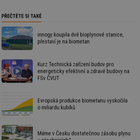
PŘEČTĚTE SI TAKÉ
Funkční soubory
Nezařazené
soubory
innogy koupila dvě bioplynové stanice,
přestaví je na biometan
Kurz Technická zařízení budov pro
energeticky efektivní a zdravé budovy na
Nezbytně nutné soubory
Výkonové soubory
FSv ČVUT
Soubory cílení
Funkční soubory
Nezařazené soubory
Evropská produkce biometanu vyskočila
Nezbytně nutné soubory cookie umožňují základní
funkce webových stránek, jako je přihlášení
o miliardu kubíků
uživatele a správa účtu. Webové stránky nelze bez
nezbytně nutných souborů cookie správně používat.
Provider
/
Název
Vyprší
Po
Doména
Máme v Česku dostatečnou zásobu plynu
g_state
.forum.tzb-
Zavřením
Sl