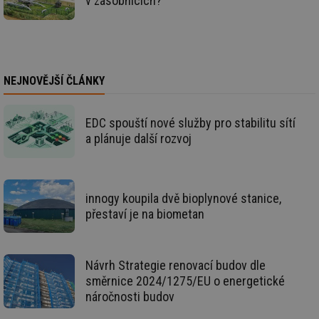
v zásobnících?
info.cz
prohlížeče
př
po
g_csrf_token
.forum.tzb-
Zavřením
Sl
info.cz
prohlížeče
př
po
NEJNOVĚJŠÍ ČLÁNKY
id
konference.tzb-
1 rok
Te
info.cz
co
po
vy
se
EDC spouští nové služby pro stabilitu sítí
a plánuje další rozvoj
_hjAbsoluteSessionInProgress
29 minut
So
Hotjar Ltd
59 sekund
na
.tzb-info.cz
ab
sl
ce
pr
innogy koupila dvě bioplynové stanice,
poč
Ne
přestaví je na biometan
žá
id
in
id
vetrani.tzb-
10 let
Te
Návrh Strategie renovací budov dle
info.cz
co
směrnice 2024/1275/EU o energetické
po
vy
náročnosti budov
se