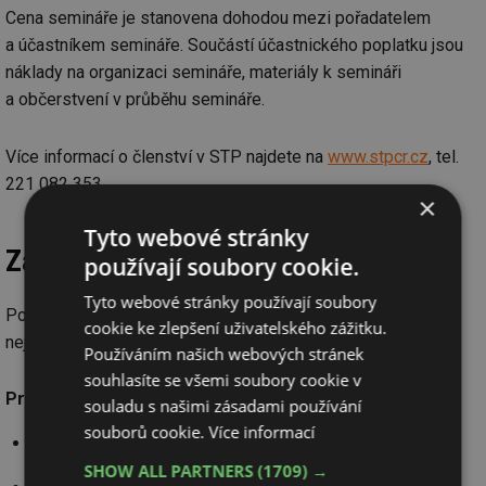
Cena semináře je stanovena dohodou mezi pořadatelem
a účastníkem semináře. Součástí účastnického poplatku jsou
náklady na organizaci semináře, materiály k semináři
a občerstvení v průběhu semináře.
Více informací o členství v STP najdete na
www.stpcr.cz
, tel.
221 082 353.
×
Tyto webové stránky
Závazná přihláška
používají soubory cookie.
Tyto webové stránky používají soubory
Pokud máte zájem o účast, odešlete závaznou přihlášku
cookie ke zlepšení uživatelského zážitku.
nejpozději do 16. 4. 2025.
Používáním našich webových stránek
souhlasíte se všemi soubory cookie v
Pro přihlášení můžete využít:
souladu s našimi zásadami používání
souborů cookie.
Více informací
online přihlášku na konci článku
SHOW ALL PARTNERS
(1709) →