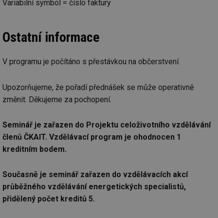
Variabilní symbol = číslo faktury
Nezbytně nutné soubory
Výkonové soubory
Soubory cílení
Funkční soubory
Ostatní informace
Nezařazené soubory
Nezbytně nutné soubory cookie umožňují základní
funkce webových stránek, jako je přihlášení
V programu je počítáno s přestávkou na občerstvení.
uživatele a správa účtu. Webové stránky nelze bez
nezbytně nutných souborů cookie správně používat.
Upozorňujeme, že pořadí přednášek se může operativně
Provider
/
Název
Vyprší
Po
Doména
změnit. Děkujeme za pochopení.
g_state
.forum.tzb-
Zavřením
Sl
info.cz
prohlížeče
př
Seminář je zařazen do Projektu celoživotního vzdělávání
po
členů ČKAIT. Vzdělávací program je ohodnocen 1
g_csrf_token
.forum.tzb-
Zavřením
Sl
info.cz
prohlížeče
př
kreditním bodem.
po
id
konference.tzb-
1 rok
Te
Současně je seminář zařazen do vzdělávacích akcí
info.cz
co
po
průběžného vzdělávání energetických specialistů,
vy
se
přidělený počet kreditů 5.
_hjAbsoluteSessionInProgress
29 minut
So
Hotjar Ltd
59 sekund
na
.tzb-info.cz