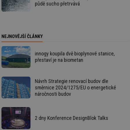
půdě sucho přetrvává
id
kalkulator.tzb-
1 rok
Te
info.cz
co
po
vy
se
id
oze.tzb-info.cz
10 let
Te
co
NEJNOVĚJŠÍ ČLÁNKY
po
vy
se
innogy koupila dvě bioplynové stanice,
_hjIncludedInSessionSample
1 minuta
Te
Hotjar Ltd
59 sekund
co
přestaví je na biometan
oze.tzb-info.cz
na
ab
Ho
zd
ná
Návrh Strategie renovací budov dle
za
směrnice 2024/1275/EU o energetické
vz
de
náročnosti budov
de
re
we
_dc_gtm_UA-5901706-1
.tzb-info.cz
58 sekund
Te
co
2 dny Konference DesignBlok Talks
př
w
po