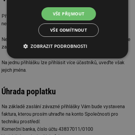
poslat přihlášku na email
stp@stpcr.cz
VŠE PŘIJMOUT
Přijetí přihlášek nepotvrzujeme, vyrozumíme Vás pouze,
nebudeme-li moci Vašemu požadavku vyhovět.
VŠE ODMÍTNOUT
Nezúčastníte-li se po přihlášení a zaplacení akce a nepošlete
ZOBRAZIT PODROBNOSTI
za sebe náhradníka, účastnický poplatek nevracíme.
Nezbytně
Výkonové
Soubory
Na jednu přihlášku lze přihlásit více účastníků, uveďte však
nutné
soubory
cílení
soubory
jejich jména.
Úhrada poplatku
Funkční soubory
Nezařazené
soubory
Na základě zaslání závazné přihlášky Vám bude vystavena
faktura, kterou prosím uhraďte na konto Společnosti pro
techniku prostředí:
Komerční banka, číslo účtu 43837011/0100