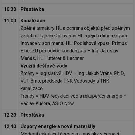
10.30
Přestávka
11.00
Kanalizace
Zpětné armatury HL a ochrana objektů před zpětným
vzdutím. Lapače splavenin HL a jejich dimenzování.
Inovace v sortimentu HL: Podlahové vpusti Primus
Blue, ZU pro odvod kondenzátu – Ing. Jaroslav
Maňas, HL Hutterer & Lechner
Využití dešťové vody
Změny v legislativě HDV – Ing. Jakub Vrána, Ph.D.,
VUT Brno, předseda TNK Vodovody a TNK
kanalizace
Trendy v HDV, recyklaci vod a rekuperaci energie –
Václav Kučera, ASIO New
12.20
Přestávka
12.40
Úspory energie a nové materiály
Moderní cirkulační čerpadla a novinky v čerpací