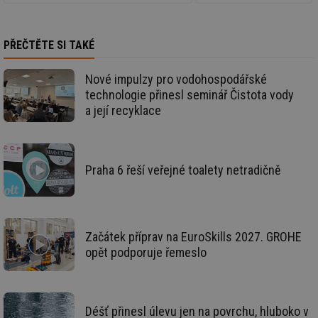
pr
poč
Ne
žá
id
PŘEČTĚTE SI TAKÉ
in
id
forum.tzb-
1 rok
Te
Nové impulzy pro vodohospodářské
info.cz
co
po
technologie přinesl seminář Čistota vody
vy
a její recyklace
se
_hjIncludedInSessionSample
1 minuta
Te
Hotjar Ltd
59 sekund
co
vetrani.tzb-
na
info.cz
ab
Praha 6 řeší veřejné toalety netradičně
Ho
zd
ná
za
vz
de
de
Začátek příprav na EuroSkills 2027. GROHE
re
opět podporuje řemeslo
we
id
voda.tzb-
10 let
Te
info.cz
co
po
vy
Déšť přinesl úlevu jen na povrchu, hluboko v
se