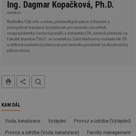
Ing. Dagmar Kopačková, Ph.D.
po
sl
už
redakce
int
vý
Ředitelka TZB-info a estav, předsedkyně sekce Zdravotní a
vl
průmyslové instalace Společnosti pro techniku prostředí,
po
viceprezidentka Cechu topenářů a instalatérů ČR, externě přednáší na
Air
us
Fakultě stavební ČVUT. Je nositelkou Zlaté Merkurovy medaile HK ČR
už
a stříbrné medaile Společnosti pro techniku prostředí za dlouhodobý
pr
int
přínos oboru.
tě
id
vytapeni.tzb-
10 let
Te
info.cz
co
po
vy
tisk
hledat
se
id
stavba.tzb-
10 let
Te
info.cz
co
po
vy
KAM DÁL
se
_hjFirstSeen
29 minut
So
Hotjar Ltd
59 sekund
na
.tzb-info.cz
Voda, kanalizace
Vytápění
Provoz a údržba (Vytápění)
ab
sl
Provoz a údržba (Voda, kanalizace)
Facility management
ce