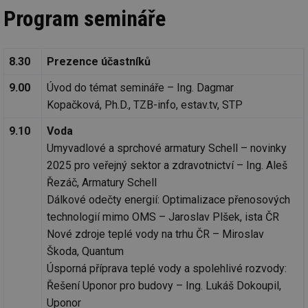
Program semináře
8.30
Prezence účastníků
9.00
Úvod do témat semináře – Ing. Dagmar
Kopačková, Ph.D., TZB-info, estav.tv, STP
9.10
Voda
Umyvadlové a sprchové armatury Schell – novinky
2025 pro veřejný sektor a zdravotnictví – Ing. Aleš
Řezáč, Armatury Schell
Dálkové odečty energií: Optimalizace přenosových
technologií mimo OMS – Jaroslav Plšek, ista ČR
Nové zdroje teplé vody na trhu ČR – Miroslav
Škoda, Quantum
Úsporná příprava teplé vody a spolehlivé rozvody:
Řešení Uponor pro budovy – Ing. Lukáš Dokoupil,
Uponor