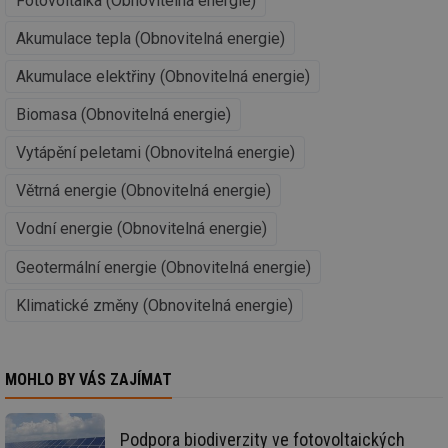
Fotovoltaika (Obnovitelná energie)
Soubory cílení
Funkční soubory
Nezařazené soubory
Akumulace tepla (Obnovitelná energie)
Nezbytně nutné soubory cookie umožňují základní
Akumulace elektřiny (Obnovitelná energie)
funkce webových stránek, jako je přihlášení
uživatele a správa účtu. Webové stránky nelze bez
Biomasa (Obnovitelná energie)
nezbytně nutných souborů cookie správně používat.
Provider
/
Vytápění peletami (Obnovitelná energie)
Název
Vyprší
Po
Doména
Větrná energie (Obnovitelná energie)
g_state
.forum.tzb-
Zavřením
Sl
info.cz
prohlížeče
př
po
Vodní energie (Obnovitelná energie)
g_csrf_token
.forum.tzb-
Zavřením
Sl
Geotermální energie (Obnovitelná energie)
info.cz
prohlížeče
př
po
Klimatické změny (Obnovitelná energie)
id
konference.tzb-
1 rok
Te
info.cz
co
po
vy
se
MOHLO BY VÁS ZAJÍMAT
_hjAbsoluteSessionInProgress
29 minut
So
Hotjar Ltd
59 sekund
na
.tzb-info.cz
ab
Podpora biodiverzity ve fotovoltaických
sl