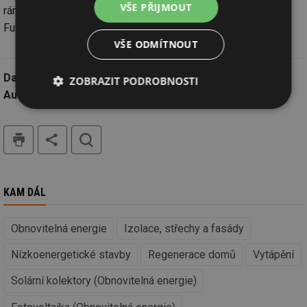
VŠE PŘIJMOUT
rámci projektu From Plans to Reality: Renewable Chance for
Future podpořeného Evropskou klimatickou iniciativou.
VŠE ODMÍTNOUT
Datum:
8.3.2025
ZOBRAZIT PODROBNOSTI
Autor:
Svaz moderní energetiky
Nezbytně
Výkonové
Soubory
nutné
soubory
cílení
tisk
hledat
soubory
Funkční soubory
Nezařazené
KAM DÁL
soubory
Obnovitelná energie
Izolace, střechy a fasády
Nízkoenergetické stavby
Regenerace domů
Vytápění
Solární kolektory (Obnovitelná energie)
Nezbytně nutné soubory
Výkonové soubory