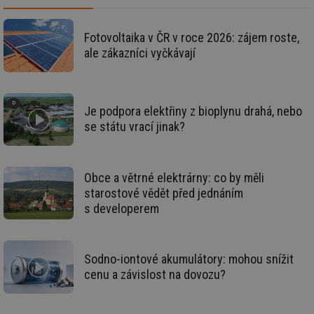
už
int
vý
vl
Fotovoltaika v ČR v roce 2026: zájem roste,
po
ale zákazníci vyčkávají
Air
us
už
pr
int
tě
Je podpora elektřiny z bioplynu drahá, nebo
id
vytapeni.tzb-
10 let
Te
se státu vrací jinak?
info.cz
co
po
vy
se
Obce a větrné elektrárny: co by měli
id
stavba.tzb-
10 let
Te
starostové vědět před jednáním
info.cz
co
po
s developerem
vy
se
_hjFirstSeen
29 minut
So
Hotjar Ltd
59 sekund
na
.tzb-info.cz
Sodno-iontové akumulátory: mohou snížit
ab
sl
cenu a závislost na dovozu?
ce
pr
poč
Ne