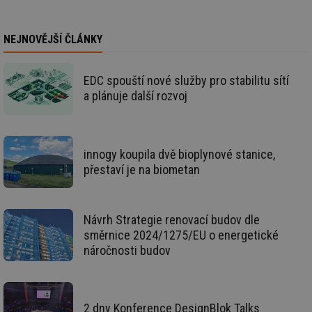
žá
id
in
NEJNOVĚJŠÍ ČLÁNKY
id
forum.tzb-
1 rok
Te
info.cz
co
po
vy
EDC spouští nové služby pro stabilitu sítí
se
a plánuje další rozvoj
_hjIncludedInSessionSample
1 minuta
Te
Hotjar Ltd
59 sekund
co
vetrani.tzb-
na
info.cz
ab
Ho
innogy koupila dvě bioplynové stanice,
zd
ná
přestaví je na biometan
za
vz
de
de
re
Návrh Strategie renovací budov dle
we
směrnice 2024/1275/EU o energetické
id
voda.tzb-
10 let
Te
náročnosti budov
info.cz
co
po
vy
se
id
kalkulator.tzb-
1 rok
Te
2 dny Konference DesignBlok Talks
info.cz
co