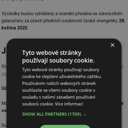
Výsledky budou vyhlášeny a ocenění předána na slavnostním
galavečeru za účasti předních osobností české energetiky
28.
května 2025
.
×
Jak se přihlásit?
Tyto webové stránky
používají soubory cookie.
Stačí vyplnit online formulář dostupný na
oficiálních stránkách
Tyto webové stránky používají soubory
soutěže
a přiložit potřebné podklady.
cookie ke zlepšení uživatelského zážitku.
Používáním našich webových stránek
Účast je zcela zdarma.
souhlasíte se všemi soubory cookie v
souladu s našimi zásadami používání
Máte projekt, který si zaslouží uznání?
Přihlaste se a staňte
souborů cookie.
Více informací
se RES Hero!
SHOW ALL PARTNERS
(1709) →
Soutěž pořádá Svaz moderní energetiky a Solární asociace v