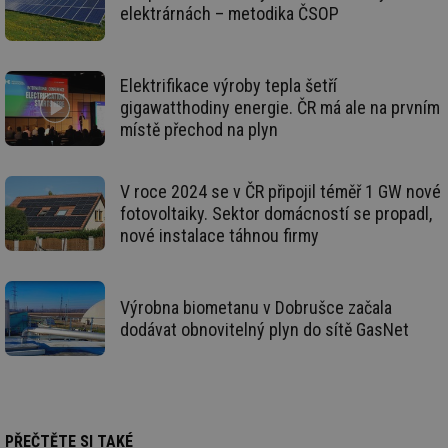
ce
elektrárnách – metodika ČSOP
pr
poč
Ne
žá
id
Elektrifikace výroby tepla šetří
in
gigawatthodiny energie. ČR má ale na prvním
id
vetrani.tzb-
10 let
Te
místě přechod na plyn
info.cz
co
po
vy
se
V roce 2024 se v ČR připojil téměř 1 GW nové
_hjIncludedInSessionSample
1 minuta
Te
Hotjar Ltd
fotovoltaiky. Sektor domácností se propadl,
59 sekund
co
elektro.tzb-
na
info.cz
nové instalace táhnou firmy
ab
Ho
zd
ná
za
Výrobna biometanu v Dobrušce začala
vz
dodávat obnovitelný plyn do sítě GasNet
de
de
re
we
mv
2 měsíce 4
Te
Airtable
týdny
co
.tzb-info.cz
po
sl
PŘEČTĚTE SI TAKÉ