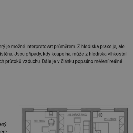
ní session uživatele
 informoval Hotjar
o vzorkování dat
šeho webu
ní session uživatele
rý je možné interpretovat průměrem. Z hlediska praxe je, ale
ní session uživatele
ístěna. Jsou případy, kdy koupelna, může z hlediska vlhkostní
ch průtoků vzduchu. Dále je v článku popsáno měření reálné
ní session uživatele
 informoval Hotjar
o vzorkování dat
šeho webu
ům používajícím
skriptů a kódu na
at za nezbytně
sí fungovat správně.
aké identifikátorem
ní session uživatele
řený
veře