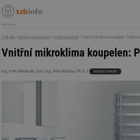
REKLAMA
TZB-info
/
Větrání a klimatizace
/
Vnitřní prostředí
/ Vnitřní mikroklima koupelen: Praktic
Vnitřní mikroklima koupelen: P
Ing. Petr Blasinski, doc. Ing. Aleš Rubina, Ph.D
RECENZOVANÝ