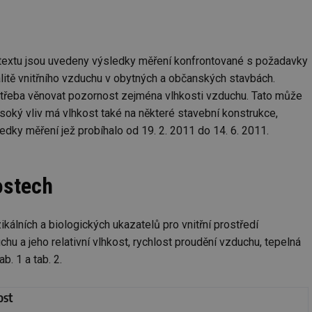
V textu jsou uvedeny výsledky měření konfrontované s požadavky
valitě vnitřního vzduchu v obytných a občanských stavbách.
potřeba věnovat pozornost zejména vlhkosti vzduchu. Tato může
oký vliv má vlhkost také na některé stavební konstrukce,
ledky měření jež probíhalo od 19. 2. 2011 do 14. 6. 2011.
ostech
álních a biologických ukazatelů pro vnitřní prostředí
u a jeho relativní vlhkost, rychlost proudění vzduchu, tepelná
. 1 a tab. 2.
ost