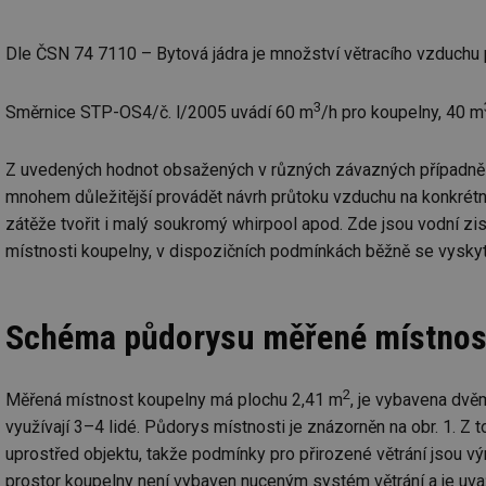
id
Dle ČSN 74 7110 – Bytová jádra je množství větracího vzduchu
_hjIncludedInSessi
3
Směrnice STP-OS4/č. l/2005 uvádí 60 m
/h pro koupelny, 40 m
id
Z uvedených hodnot obsažených v různých závazných případně pla
id
mnohem důležitější provádět návrh průtoku vzduchu na konkrétní
zátěže tvořit i malý soukromý whirpool apod. Zde jsou vodní z
id
místnosti koupelny, v dispozičních podmínkách běžně se vyskytu
_hjIncludedInSessi
Schéma půdorysu měřené místnosti 
_dc_gtm_UA-590170
2
Měřená místnost koupelny má plochu 2,41 m
, je vybavena dvě
využívají 3–4 lidé. Půdorys místnosti je znázorněn na obr. 1. Z
id
uprostřed objektu, takže podmínky pro přirozené větrání jsou 
prostor koupelny není vybaven nuceným systém větrání a je uv