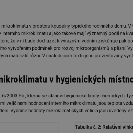
ho mikroklimatu v prostoru koupelny typického rodinného domu. 
ky interního mikroklimatu a jako takové mají významný podíl na k
 o tom, že v ní bude docházet k výrazným vodním ziskům,je pak 
ímo vytvořením podmínek pro rozvoj mikroorganismů a plísní. Vys
žitých materiálů různí. V následujícím textu jsou prezentovány výs
 mikroklimatu v hygienických místn
/2003 Sb., kterou se stanoví hygienické limity chemických, fyzik
 veličinami hodnocení interního mikroklimatu jsou teplota vzduch
ení. Vybrané hodnoty mikroklimatických veličin jsou uvedeny v tab
Tabulka č. 2: Relativní vlhk