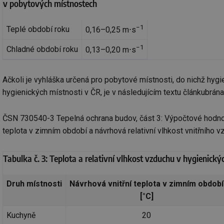
v pobytových místnostech
−1
Teplé období roku
0,16–0,25 m⋅s
−1
Chladné období roku
0,13–0,20 m⋅s
Ačkoli je vyhláška určená pro pobytové místnosti, do nichž hy
hygienických místnosti v ČR, je v následujícím textu článkubrá
ČSN 730540-3 Tepelná ochrana budov, část 3: Výpočtové hodnoty v
teplota v zimním období a návrhová relativní vlhkost vnitřního 
Tabulka č. 3: Teplota a relativní vlhkost vzduchu v hygienick
Druh místnosti
Návrhová vnitřní teplota v zimním období
[°C]
Kuchyně
20