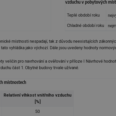
vzduchu v pobytových míst
Teplé období roku
nejv
Chladné období roku
nej
gienické místnosti nespadají, tak z důvodu neexistujících zákon
na tato vyhláška jako výchozí. Dále jsou uvedeny hodnoty normový
eličin pro navrhování a ověřování v příloze I Návrhové hodnoty 
vzduchu část 1. Obytné budovy trvale užívané.
ých místnostech
Relativní vlhkost vnitřního vzduchu
[%]
50