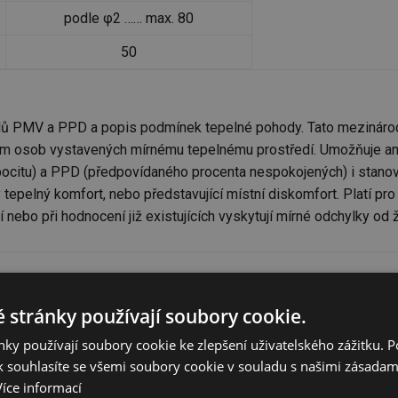
podle φ2 …… max. 80
50
elů PMV a PPD a popis podmínek tepelné pohody. Tato mezináro
ím osob vystavených mírnému tepelnému prostředí. Umožňuje ana
itu) a PPD (předpovídaného procenta nespokojených) i stanovení
tepelný komfort, nebo představující místní diskomfort. Platí pr
 nebo při hodnocení již existujících vyskytují mírné odchylky od 
éru
PPD pro danou teplotu interiéru
 stránky používají soubory cookie.
(operativní teplota)
ky používají soubory cookie ke zlepšení uživatelského zážitku. 
 souhlasíte se všemi soubory cookie v souladu s našimi zásadam
C
28 °C
30°C
32°C
Více informací