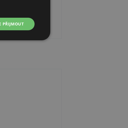
E PŘIJMOUT
Nezařazené
soubory
řazené soubory
 správa účtu. Webové