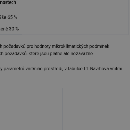
nostech
ýše 65 %
méně 30 %
ných požadavků pro hodnoty mikroklimatických podmínek
ch požadavků, které jsou platné ale nezávazné.
parametrů vnitřního prostředí, v tabulce I.1 Návrhová vnitřní