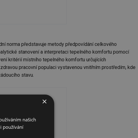
dní norma představuje metody předpovídání celkového
lytické stanovení a interpretaci tepelného komfortu pomocí
 kritérií místního tepelného komfortu určujících
o zdravou pracovní populaci vystavenou vnitřním prostředím, kde
žádoucího stavu.
×
Používáním našich
i používání