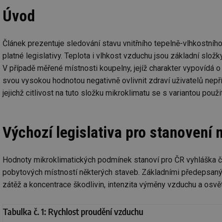
Úvod
Článek prezentuje sledování stavu vnitřního tepelně-vlhkostní
platné legislativy. Teplota i vlhkost vzduchu jsou základní slož
V případě měřené místnosti koupelny, jejíž charakter vypovídá
svou vysokou hodnotou negativně ovlivnit zdraví uživatelů nepř
jejichž citlivost na tuto složku mikroklimatu se s variantou pou
Výchozí legislativa pro stanovení
Hodnoty mikroklimatických podmínek stanoví pro ČR vyhláška č. 6
pobytových místností některých staveb. Základními předepsanými
zátěž a koncentrace škodlivin, intenzita výměny vzduchu a osvětl
Tabulka č. 1: Rychlost proudění vzduchu