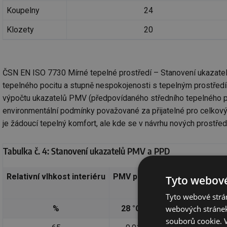
Koupelny
24
Klozety
20
ČSN EN ISO 7730 Mírné tepelné prostředí – Stanovení ukazat
tepelného pocitu a stupně nespokojenosti s tepelným prostřed
výpočtu ukazatelů PMV (předpovídaného středního tepelného poc
environmentální podmínky považované za přijatelné pro celkový 
je žádoucí tepelný komfort, ale kde se v návrhu nových prostředí
Tabulka č. 4: Stanovení ukazatelů PMV a PPD
Relativní vlhkost interiéru
PMV pro danou teplotu interi
Tyto webové
(operativní teplota)
Tyto webové strán
webových stránek
%
28 °C
30 °C
32 °
souborů cookie.