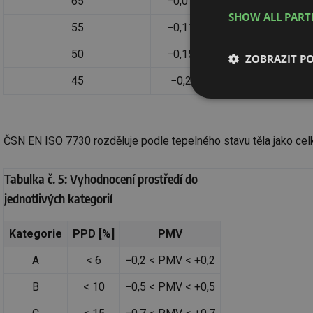
65
−0,01
1,02
2,08
SHOW ALL PAR
55
−0,11
0,92
1,96
50
−0,15
0,87
1,91
ZOBRAZIT P
45
−0,2
0,82
1,85
Nezbytně nutn
soubory
ČSN EN ISO 7730 rozděluje podle tepelného stavu těla jako celku
Tabulka č. 5: Vyhodnocení prostředí do
jednotlivých kategorií
Nezbytně nutn
Kategorie
PPD [%]
PMV
Nezbytně nutné soubo
stránky nelze bez ne
A
< 6
−0,2 < PMV < +0,2
Název
B
< 10
−0,5 < PMV < +0,5
g_state