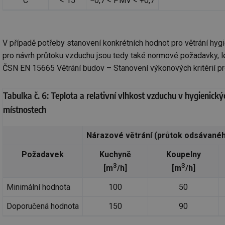
C
< 15
−0,7 < PMV < +0,7
g_csrf_token
id
V případě potřeby stanovení konkrétních hodnot pro větrání hy
pro návrh průtoku vzduchu jsou tedy také normové požadavky, le
_hjAbsoluteSession
ČSN EN 15665 Větrání budov – Stanovení výkonových kritérií pr
id
Tabulka č. 6: Teplota a relativní vlhkost vzduchu v hygienický
_hjIncludedInSessi
místnostech
Nárazové větrání (průtok odsávané
mv
Požadavek
Kuchyně
Koupelny
3
3
[m
/h]
[m
/h]
id
Minimální hodnota
100
50
id
Doporučená hodnota
150
90
_hjFirstSeen