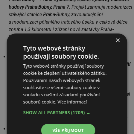
budovy Praha-Bubny, Praha 7
. Projekt zahrnuje modernizaci
stávající stanice Praha-Bubny, zdvoukolejnění
a modernizaci přilehlého traťového úseku v celkové délce
zhruba 1,3 kilometru i zřízení nové zastávky Praha-
Výstaviště. Jde o významný krok v rozvoji železniční
×
dopravy v širším centru Prahy.
Tyto webové stránky
používají soubory cookie.
Kategorie Technologie a inovace v dopravě
V kategorii
Technologie a inovace v dopravě
uspělo
Využití
Tyto webové stránky používají soubory
sítě 5G pro novou službu C-ITS k regulaci vjezdů do
cookie ke zlepšení uživatelského zážitku.
historického centra Brna
. Porota ocenila implementaci
Používáním našich webových stránek
moderních technologií v kombinaci se zásuvnými
souhlasíte se všemi soubory cookie v
bezpečnostními sloupky pro efektivní řízení vjezdu vozidel
souladu s našimi zásadami používání
souborů cookie.
Více informací
integrovaného záchranného systému do historického
centra města. Projekt ukazuje, jak mohou digitální
SHOW ALL PARTNERS
(1709) →
technologie přispívat k bezpečnější a lépe řízené dopravě.
Kategorie Projekty dopravních staveb
VŠE PŘIJMOUT