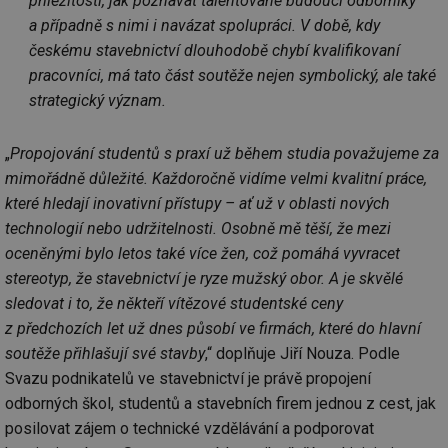
příležitostí, jak poznávat talentované budoucí odborníky
Nezařazené soubory
a případně s nimi i navázat spolupráci. V době, kdy
českému stavebnictví dlouhodobě chybí kvalifikovaní
Nezbytně nutné soubory cookie umožňují základní
funkce webových stránek, jako je přihlášení
pracovníci, má tato část soutěže nejen symbolický, ale také
uživatele a správa účtu. Webové stránky nelze bez
nezbytně nutných souborů cookie správně používat.
strategický význam.
Provider
/
Název
Vyprší
Po
Doména
„
Propojování studentů s praxí už během studia považujeme za
g_state
.forum.tzb-
Zavřením
Sl
mimořádně důležité. Každoročně vidíme velmi kvalitní práce,
info.cz
prohlížeče
př
po
které hledají inovativní přístupy – ať už v oblasti nových
technologií nebo udržitelnosti. Osobně mě těší, že mezi
g_csrf_token
.forum.tzb-
Zavřením
Sl
info.cz
prohlížeče
př
oceněnými bylo letos také více žen, což pomáhá vyvracet
po
stereotyp, že stavebnictví je ryze mužský obor. A je skvělé
id
konference.tzb-
1 rok
Te
info.cz
co
sledovat i to, že někteří vítězové studentské ceny
po
z předchozích let už dnes působí ve firmách, které do hlavní
vy
se
soutěže přihlašují své stavby
,“ doplňuje Jiří Nouza. Podle
_hjAbsoluteSessionInProgress
29 minut
So
Hotjar Ltd
Svazu podnikatelů ve stavebnictví je právě propojení
59 sekund
na
.tzb-info.cz
ab
odborných škol, studentů a stavebních firem jednou z cest, jak
sl
posilovat zájem o technické vzdělávání a podporovat
ce
pr