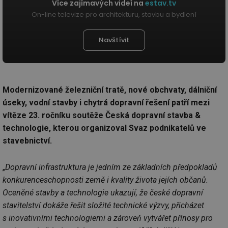
Více zajímavých videí na
estav.tv
On-line televize pro architekturu, stavbu a bydlení
Navštívit
Modernizované železniční tratě, nové obchvaty, dálniční
úseky, vodní stavby i chytrá dopravní řešení patří mezi
vítěze 23. ročníku soutěže Česká dopravní stavba &
technologie, kterou organizoval Svaz podnikatelů ve
stavebnictví.
„
Dopravní infrastruktura je jedním ze základních předpokladů
konkurenceschopnosti země i kvality života jejích občanů.
Oceněné stavby a technologie ukazují, že české dopravní
stavitelství dokáže řešit složité technické výzvy, přicházet
s inovativními technologiemi a zároveň vytvářet přínosy pro