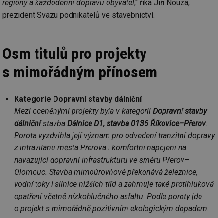
regiony a každodenní dopravu obyvatel
,“ říká Jiří Nouza,
prezident Svazu podnikatelů ve stavebnictví.
Osm titulů pro projekty
s mimořádným přínosem
Kategorie Dopravní stavby dálniční
Mezi oceněnými projekty byla v kategorii
Dopravní stavby
dálniční
stavba
Dálnice D1, stavba 0136 Říkovice–Přerov
.
Porota vyzdvihla její význam pro odvedení tranzitní dopravy
z intravilánu města Přerova i komfortní napojení na
navazující dopravní infrastrukturu ve směru Přerov–
Olomouc. Stavba mimoúrovňově překonává železnice,
vodní toky i silnice nižších tříd a zahrnuje také protihluková
opatření včetně nízkohlučného asfaltu. Podle poroty jde
o projekt s mimořádně pozitivním ekologickým dopadem.