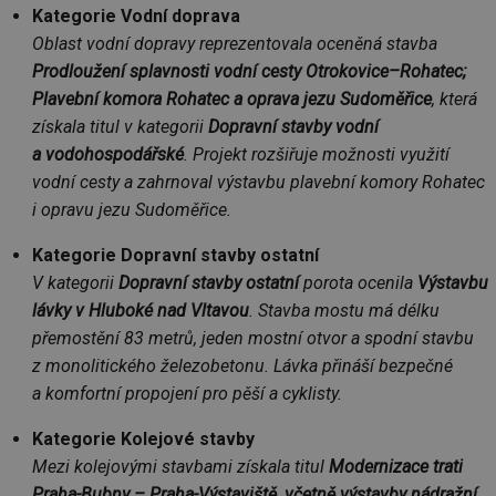
Kategorie Vodní doprava
Oblast vodní dopravy reprezentovala oceněná stavba
Prodloužení splavnosti vodní cesty Otrokovice–Rohatec;
Plavební komora Rohatec a oprava jezu Sudoměřice
, která
získala titul v kategorii
Dopravní stavby vodní
a vodohospodářské
. Projekt rozšiřuje možnosti využití
vodní cesty a zahrnoval výstavbu plavební komory Rohatec
i opravu jezu Sudoměřice.
Kategorie Dopravní stavby ostatní
V kategorii
Dopravní stavby ostatní
porota ocenila
Výstavbu
lávky v Hluboké nad Vltavou
. Stavba mostu má délku
přemostění 83 metrů, jeden mostní otvor a spodní stavbu
z monolitického železobetonu. Lávka přináší bezpečné
a komfortní propojení pro pěší a cyklisty.
Kategorie Kolejové stavby
Mezi kolejovými stavbami získala titul
Modernizace trati
Praha-Bubny – Praha-Výstaviště, včetně výstavby nádražní