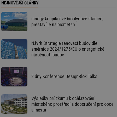
NEJNOVĚJŠÍ ČLÁNKY
in
id
forum.tzb-
1 rok
Te
info.cz
co
innogy koupila dvě bioplynové stanice,
po
vy
přestaví je na biometan
se
_hjIncludedInSessionSample
1 minuta
Te
Hotjar Ltd
59 sekund
co
vetrani.tzb-
na
info.cz
Návrh Strategie renovací budov dle
ab
Ho
směrnice 2024/1275/EU o energetické
zd
náročnosti budov
ná
za
vz
de
de
re
2 dny Konference DesignBlok Talks
we
id
voda.tzb-
10 let
Te
info.cz
co
po
vy
Výsledky průzkumu k ochlazování
se
městského prostředí a doporučení pro obce
id
kalkulator.tzb-
1 rok
Te
a města
info.cz
co
po