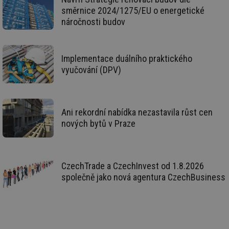
vý
směrnice 2024/1275/EU o energetické
vl
po
náročnosti budov
Air
us
už
pr
int
Implementace duálního praktického
tě
vyučování (DPV)
id
vytapeni.tzb-
10 let
Te
info.cz
co
po
vy
se
Ani rekordní nabídka nezastavila růst cen
id
stavba.tzb-
10 let
Te
nových bytů v Praze
info.cz
co
po
vy
se
_hjFirstSeen
29 minut
So
CzechTrade a CzechInvest od 1.8.2026
Hotjar Ltd
59 sekund
na
.tzb-info.cz
společně jako nová agentura CzechBusiness
ab
sl
ce
pr
poč
Ne
žá
id