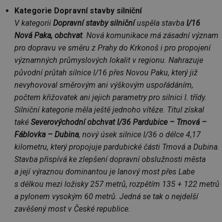
Kategorie Dopravní stavby silniční
V kategorii
Dopravní stavby silniční
uspěla stavba
I/16
Nová Paka, obchvat
. Nová komunikace má zásadní význam
pro dopravu ve směru z Prahy do Krkonoš i pro propojení
významných průmyslových lokalit v regionu. Nahrazuje
původní průtah silnice I/16 přes Novou Paku, který již
nevyhovoval směrovým ani výškovým uspořádáním,
počtem křižovatek ani jejich parametry pro silnici I. třídy.
Silniční kategorie měla ještě jednoho vítěze. Titul získal
také
Severovýchodní obchvat I/36 Pardubice – Trnová –
Fáblovka – Dubina
, nový úsek silnice I/36 o délce 4,17
kilometru, který propojuje pardubické části Trnová a Dubina.
Stavba přispívá ke zlepšení dopravní obslužnosti města
a její výraznou dominantou je lanový most přes Labe
s délkou mezi ložisky 257 metrů, rozpětím 135 + 122 metrů
a pylonem vysokým 60 metrů. Jedná se tak o nejdelší
zavěšený most v České republice.