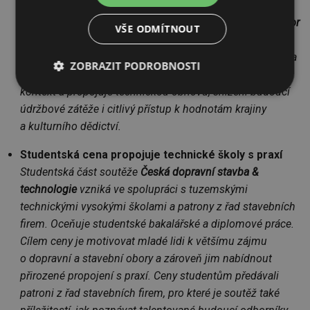
Osmici titulů doplnil vítěz kategorie
Projekty dopravních
staveb
, projekt
Rekonstrukce mostu v km 1,279 trati Tábor
VŠE ODMÍTNOUT
– Bechyně
. Řeší celkovou rekonstrukci původního
železničního mostu z roku 1903 přes řeku Lužnici. Porota
ZOBRAZIT PODROBNOSTI
ocenila koncepci, která respektuje historický a krajinný
kontext a propojuje technickou obnovu, snížení budoucí
Nezbytně
Výkonové
Soubory
nutné
soubory
cílení
údržbové zátěže i citlivý přístup k hodnotám krajiny
soubory
a kulturního dědictví.
Studentská cena propojuje technické školy s praxí
Funkční soubory
Nezařazené
Studentská část soutěže
Česká dopravní stavba &
soubory
technologie
vzniká ve spolupráci s tuzemskými
technickými vysokými školami a patrony z řad stavebních
firem. Oceňuje studentské bakalářské a diplomové práce.
Cílem ceny je motivovat mladé lidi k většímu zájmu
o dopravní a stavební obory a zároveň jim nabídnout
přirozené propojení s praxí. Ceny studentům předávali
Nezbytně nutné soubory
Výkonové soubory
patroni z řad stavebních firem, pro které je soutěž také
Soubory cílení
Funkční soubory