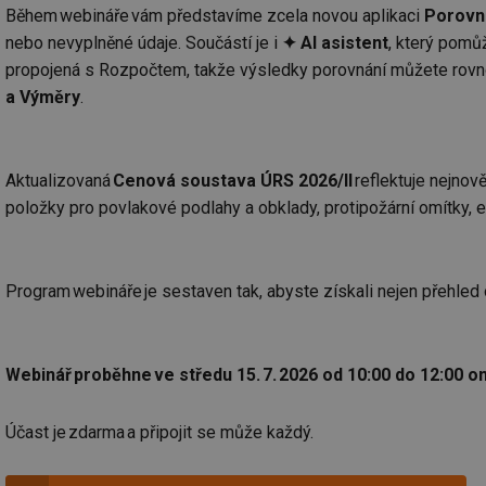
Během webináře vám představíme zcela novou aplikaci
Porovn
nebo nevyplněné údaje. Součástí je i
✦ AI asistent
, který pomů
propojená s Rozpočtem, takže výsledky porovnání můžete rovno
a Výměry
.
Aktualizovaná
Cenová soustava ÚRS 2026/II
reflektuje nejnov
položky pro povlakové podlahy a obklady, protipožární omítky,
Program webináře je sestaven tak, abyste získali nejen přehled o 
Webinář proběhne ve středu 15. 7. 2026 od 10:00 do 12:00 on
Účast je zdarma a připojit se může každý.