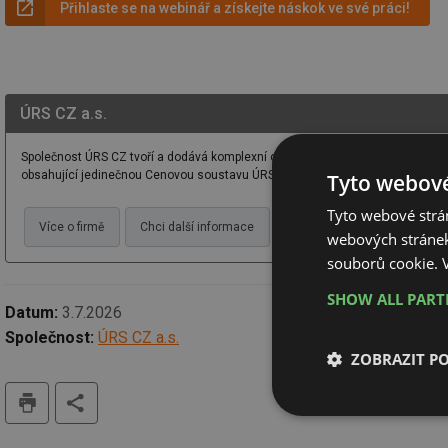
Přihlaste se na webinář a získejte náskok ve své práci!
ÚRS CZ a.s.
Společnost ÚRS CZ tvoří a dodává komplexní oceňovací nástroje a podklady p
obsahující jedinečnou Cenovou soustavu ÚRS.
Tyto webové
Tyto webové strán
Více o firmě
Chci další informace
Webové stránky
webových stránek
souborů cookie.
SHOW ALL PAR
Datum:
3.7.2026
Společnost:
ÚRS CZ a.s.
ZOBRAZIT P
tisk
Nezbytně nutn
soubory