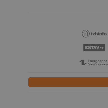
id
id
_hjIncludedInSessi
_dc_gtm_UA-590170
id
_hjIncludedInSessi
_hjIncludedInSessi
__gfp_64b
__cf_bm