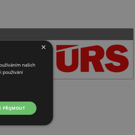
×
h zakázek - programy řady KROS
Používáním našich
i používání
E PŘIJMOUT
Nezařazené
soubory