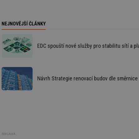
_hjIncludedInSessi
NEJNOVĚJŠÍ ČLÁNKY
mv
EDC spouští nové služby pro stabilitu sítí a pl
id
id
Návrh Strategie renovací budov dle směrnic
_hjFirstSeen
id
_hjIncludedInSessi
id
REKLAMA