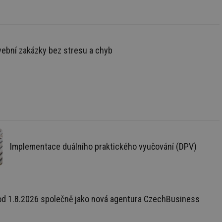
vební zakázky bez stresu a chyb
řazené soubory
 správa účtu. Webové
Implementace duálního praktického vyučování (DPV)
ní session uživatele
ar mohl sledovat
od 1.8.2026 společně jako nová agentura CzechBusiness
 relací. Neobsahuje
ní session uživatele