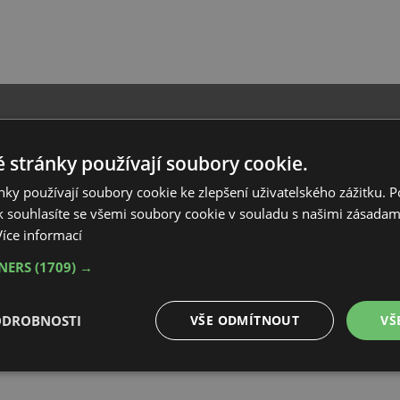
ro tvorbu stavebních rozpočtů, kalkulací stavebních prací a sledování stavebníc
 stránky používají soubory cookie.
ky používají soubory cookie ke zlepšení uživatelského zážitku. 
 souhlasíte se všemi soubory cookie v souladu s našimi zásadam
Více informací
TNERS
(1709) →
ODROBNOSTI
VŠE ODMÍTNOUT
VŠ
é
Výkonové
Soubory cílení
Funkční soubory
soubory