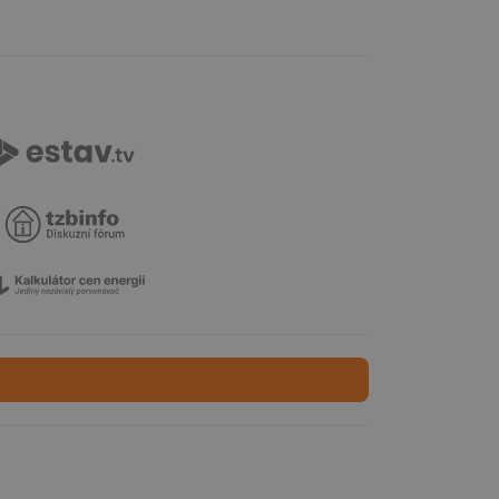
ní session uživatele
ní session uživatele
 informoval Hotjar
o vzorkování dat
šeho webu
ům používajícím
skriptů a kódu na
at za nezbytně
sí fungovat správně.
aké identifikátorem
ní session uživatele
 informoval Hotjar
o vzorkování dat
šeho webu
 informoval Hotjar
o vzorkování dat
šeho webu
správě přijetí
ebu.
í mezi lidmi a