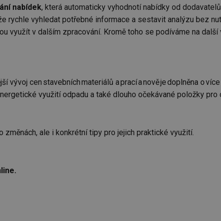
ání nabídek
, která automaticky vyhodnotí nabídky od dodavatelů
že rychle vyhledat potřebné informace a sestavit analýzu bez nut
u využít v dalším zpracování. Kromě toho se podíváme na další 
ější vývoj cen stavebních materiálů a prací a nově je doplněna o v
 energetické využití odpadu a také dlouho očekávané položky pro
změnách, ale i konkrétní tipy pro jejich praktické využití.
line.