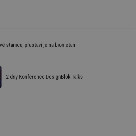
 informoval Hotjar
o vzorkování dat
šeho webu
vání uživatelských
ledů Airtable, k
rakcí v těchto
vé stanice, přestaví je na biometan
ní session uživatele
ní session uživatele
2 dny Konference DesignBlok Talks
ar mohl sledovat
 relací. Neobsahuje
ní session uživatele
 informoval Hotjar
o vzorkování dat
šeho webu
ní session uživatele