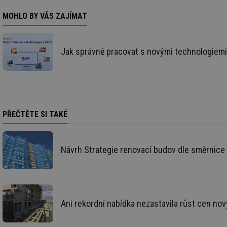
MOHLO BY VÁS ZAJÍMAT
Jak správně pracovat s novými technologiemi
Nezbytně nutn
Nezbytně nutné soubo
stránky nelze bez ne
Název
PŘEČTĚTE SI TAKÉ
g_state
Návrh Strategie renovací budov dle směrnic
g_csrf_token
id
_hjAbsoluteSession
Ani rekordní nabídka nezastavila růst cen no
id