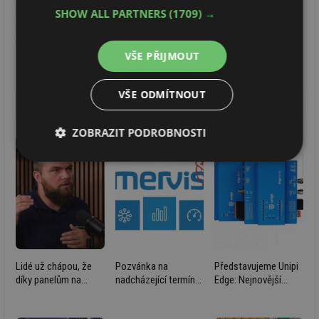
a systémech monitoringu, měření a regulace (MaR) či
SHOW ALL PARTNERS
(1709) →
automatizace s možností vzdáleného přístupu a online
řízení. Veškerý vývoj a výroba probíhá v České republice.
VŠE PŘIJMOUT
VŠE ODMÍTNOUT
Nejnovější články Unipi.technology
Všechny články
ZOBRAZIT PODROBNOSTI
Nezbytně
Výkonové
Soubory
nutné
soubory
cílení
soubory
Funkční soubory
Nezařazené
soubory
Lidé už chápou, že
Pozvánka na
Představujeme Unipi
díky panelům na
nadcházející termíny
Edge: Nejnovější
střeše získají
školení systému
výkonné kontroléry
elektřinu. Jak s ní ale
Mervis
s Raspberry Pi