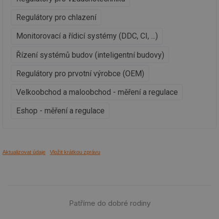
_hjAbsoluteSessionInProgress
29 minut
So
Hotjar Ltd
59 sekund
na
.tzb-info.cz
Regulátory pro chlazení
ab
sl
ce
Monitorovací a řídicí systémy (DDC, CI, ...)
pr
poč
Řízení systémů budov (inteligentní budovy)
Ne
žá
id
Regulátory pro prvotní výrobce (OEM)
in
id
vetrani.tzb-
10 let
Te
Velkoobchod a maloobchod - měření a regulace
info.cz
co
po
Eshop - měření a regulace
vy
se
_hjIncludedInSessionSample
1 minuta
Te
Hotjar Ltd
59 sekund
co
elektro.tzb-
na
info.cz
ab
Aktualizovat údaje
Vložit krátkou zprávu
Ho
zd
ná
za
vz
de
de
Patříme do dobré rodiny
re
we