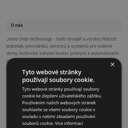
O nás
Jsme Unipi technology - čeští vývojáři a výrobci řídicích
jednotek, převodníků, senzorů a systémů pro rodinné
domy, technická zařízení budov, průmysl a automatizační
projekty. Naše vize je jednoduchá - dodávat na trh
×
produkty, které svými parametry nebudou omezovat, ale
Tyto webové stránky
naopak umožní široké spektrum využití, a to díky
používají soubory cookie.
kompletní softwarové otevřenosti, širokým možnostem
Tyto webové stránky používají soubory
komunikace, zakázkovým úpravám a kompatibilitě se
cookie ke zlepšení uživatelského zážitku.
zařízeními dalších výrobců. Naše produkty naleznete
Používáním našich webových stránek
v tisících úspěšných projektů ve více než 65 zemích
souhlasíte se všemi soubory cookie v
světa.
souladu s našimi zásadami používání
souborů cookie.
Více informací
Produkty Unipi jsou určené pro užití v projektech