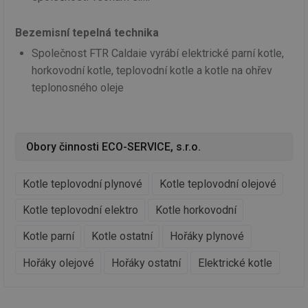
funkce webových stránek, jako je přihlášení
uživatele a správa účtu. Webové stránky nelze bez
nezbytně nutných souborů cookie správně používat.
Bezemisní tepelná technika
Provider
/
Společnost FTR Caldaie vyrábí elektrické parní kotle,
Název
Vyprší
Po
Doména
horkovodní kotle, teplovodní kotle a kotle na ohřev
g_state
.forum.tzb-
Zavřením
Sl
teplonosného oleje
info.cz
prohlížeče
př
po
g_csrf_token
.forum.tzb-
Zavřením
Sl
info.cz
prohlížeče
př
po
Obory činnosti ECO-SERVICE, s.r.o.
id
konference.tzb-
1 rok
Te
info.cz
co
po
Kotle teplovodní plynové
Kotle teplovodní olejové
vy
se
Kotle teplovodní elektro
Kotle horkovodní
_hjAbsoluteSessionInProgress
29 minut
So
Hotjar Ltd
59 sekund
na
.tzb-info.cz
Kotle parní
Kotle ostatní
Hořáky plynové
ab
sl
ce
Hořáky olejové
Hořáky ostatní
Elektrické kotle
pr
poč
Ne
žá
id