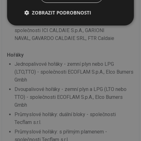
Caldaie
ZOBRAZIT PODROBNOSTI
Zařízení pro ohřev teplonosného oleje - ohřívače
termálního oleje s malým a středním výkonem
Nezbytně
Výkonové
Soubory
společnosti ICI CALDAIE S.p.A., GARIONI
nutné
soubory
cílení
soubory
NAVAL, GAVARDO CALDAIE SRL, FTR Caldaie
Hořáky
Funkční soubory
Nezařazené
Jednopalivové hořáky - zemní plyn nebo LPG
soubory
(LTO,TTO) - společnosti ECOFLAM S.p.A., Elco Burners
Gmbh
Dvoupalivové hořáky - zemní plyn a LPG (LTO nebo
TTO) - společnosti ECOFLAM S.p.A., Elco Burners
Gmbh
Nezbytně nutné soubory
Výkonové soubory
Průmyslové hořáky: duální bloky - společnosti
Soubory cílení
Funkční soubory
Tecflam s.r.l.
Nezařazené soubory
Průmyslové hořáky: s přímým plamenem -
společnosti Tecflam s.r.l.
Nezbytně nutné soubory cookie umožňují základní