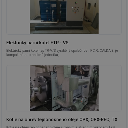
Elektrický parní kotel FTR - VS
Elektrický parní kotel typ TR-V/S vyráběný společností F.C.R. CALDAIE, je
kompaktní automatická jednotka, ...
Kotle na ohřev teplonosného oleje OPX, OPX-REC, TXH, TH
Kotle na ohřev teplonosného oleje s malým a středním výkonem TXH