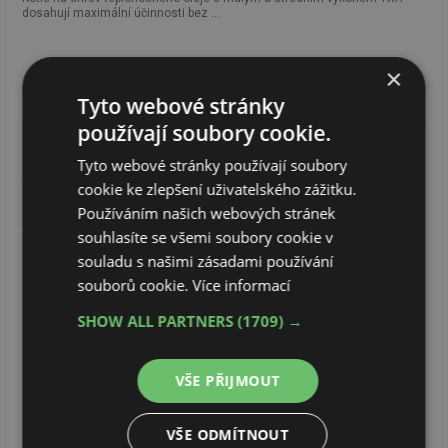
dosahují maximální účinnosti bez ...
×
Tyto webové stránky
O nás
používají soubory cookie.
ECO-SERVICE
zajišťuje plnou technickou podporu při
Tyto webové stránky používají soubory
realizaci projektů včetně záručního a pozáručního servisu.
cookie ke zlepšení uživatelského zážitku.
Používáním našich webových stránek
Tepelná technika
souhlasíte se všemi soubory cookie v
Zařízení na výrobu páry - vyvíječe páry a nízkotlaké,
souladu s našimi zásadami používání
souborů cookie.
Více informací
středotlaké, vysokotlaké parní kotle renomovaných
světových výrobců společností ICI CALDAIE S.p.A.,
SHOW ALL PARTNERS
(1709) →
LTR Caldaie, GARIONI NAVAL, GAVARDO CALDAIE
SRL, Antonio Matese Caldaie S.r.l.
VŠE PŘIJMOUT
Zařízení pro ohřev vody - horkovodní kotle, teplovodní
kotle a kondenzační kotle společností ECOFLAM
VŠE ODMÍTNOUT
S.p.A., ICI CALDAIE S.p.A., GARIONI NAVAL, FTR