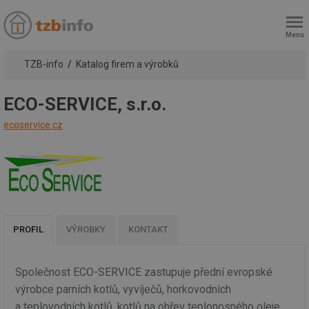
Menu
TZB-info
Katalog firem a výrobků
ECO-SERVICE, s.r.o.
ecoservice.cz
PROFIL
VÝROBKY
KONTAKT
Společnost ECO-SERVICE zastupuje přední evropské
výrobce parních kotlů, vyvíječů, horkovodních
a teplovodních kotlů, kotlů na ohřev teplonosného oleje,