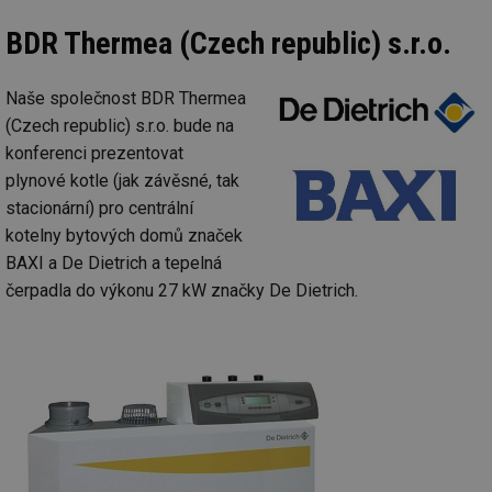
BDR Thermea (Czech republic) s.r.o.
Nezbytně nutné soubory
Výkonové soubory
Soubory cílení
Funkční soubory
Naše společnost BDR Thermea
Nezařazené soubory
(Czech republic) s.r.o. bude na
konferenci prezentovat
Nezbytně nutné soubory cookie umožňují základní
plynové kotle (jak závěsné, tak
funkce webových stránek, jako je přihlášení
uživatele a správa účtu. Webové stránky nelze bez
stacionární) pro centrální
nezbytně nutných souborů cookie správně používat.
kotelny bytových domů značek
Provider
/
Název
Vyprší
Po
BAXI a De Dietrich a tepelná
Doména
čerpadla do výkonu 27 kW značky De Dietrich.
g_state
.forum.tzb-
Zavřením
Sl
info.cz
prohlížeče
př
po
g_csrf_token
.forum.tzb-
Zavřením
Sl
info.cz
prohlížeče
př
po
id
konference.tzb-
1 rok
Te
info.cz
co
po
vy
se