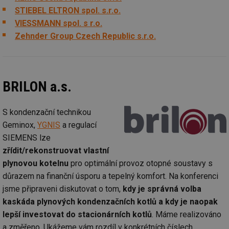
STIEBEL ELTRON spol. s.r.o.
VIESSMANN spol. s r.o.
Zehnder Group Czech Republic s.r.o.
BRILON a.s.
S kondenzační technikou
Geminox,
YGNIS
a regulací
SIEMENS lze
zřídit/rekonstruovat vlastní
plynovou kotelnu
pro optimální provoz otopné soustavy s
důrazem na finanční úsporu a tepelný komfort. Na konferenci
jsme připraveni diskutovat o tom,
kdy je správná volba
kaskáda plynových kondenzačních kotlů a kdy je naopak
lepší investovat do stacionárních kotlů
. Máme realizováno
a změřeno. Ukážeme vám rozdíl v konkrétních číslech.