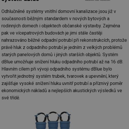
co
po
vy
Odhlučněné systémy vnitřní domovní kanalizace jsou již v
se
současnosti běžným standardem v nových bytových a
_hjIncludedInSessionSample
1 minuta
Te
Hotjar Ltd
rodinných domech i objektech občanské výstavby. Zejména
59 sekund
co
www.tzb-
na
info.cz
pak ve vícepatrových budovách je jimi stále častěji
ab
Ho
nahrazováno běžné odpadní potrubí při rekonstrukcích, protože
zd
ná
právě hluk z odpadního potrubí je jedním z velkých problémů
za
starých panelových domů i jiných starších objektů. Systém
vz
de
dBlue umožňuje snížení hluku odpadního potrubí až na 16 dB.
de
re
Hlavním cílem při vývoji odpadního systému dBlue bylo
we
vytvořit jednotný systém trubek, tvarovek a upevnění, který
id
mojefirma.tzb-
1 rok
Te
info.cz
co
zajišťuje vysoké snížení hluku uvnitř potrubí a příznivý poměr
po
ekonomických nákladů a nejlepších akustických výsledků ve
vy
se
své třídě.
_hjIncludedInSessionSample
2 minuty
Te
Hotjar Ltd
co
forum.tzb-
na
info.cz
ab
Ho
zd
ná