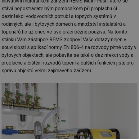
inovativní multifunkční zařízení REMS Multi-Push, které se
ab
sl
stává nepostradatelným pomocníkem při proplachu či
ce
pr
dezinfekci vodovodních potrubí a topných systémů v
poč
Ne
rodinných, ale i bytových domech a množství instalatérů a
žá
id
topenářů ho už dnes ve své práci běžně používá. Na tomto
in
stánku Vám zástupce REMS zodpoví Vaše dotazy nejen v
id
forum.tzb-
1 rok
Te
souvislosti s aplikací normy EN 806-4 na rozvody pitné vody v
info.cz
co
po
bytových objektech, ale pobavíte se také o dezinfekci vody a
vy
se
proplachu a čištění rozvodů topení a dalších funkcích jistě pro
správu objektů velmi zajímavého zařízení.
_hjIncludedInSessionSample
1 minuta
Te
Hotjar Ltd
59 sekund
co
vetrani.tzb-
na
info.cz
ab
Ho
zd
ná
za
vz
de
de
re
we
id
voda.tzb-
10 let
Te
info.cz
co