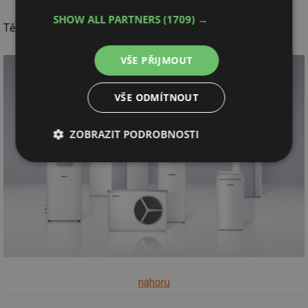
SHOW ALL PARTNERS
(1709) →
Těšíme se na Vás, technický tým STIEBEL ELTRON
VŠE PŘIJMOUT
VŠE ODMÍTNOUT
ZOBRAZIT PODROBNOSTI
Nezbytně
Výkonové
Soubory
nutné
soubory
cílení
soubory
Funkční soubory
Nezařazené
soubory
nahoru