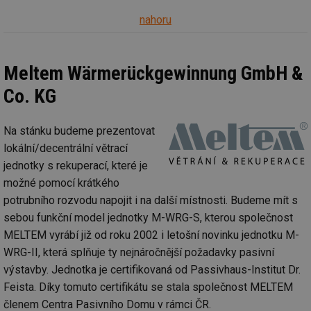
Co
Sc
nahoru
fu
sp
id
elektro.tzb-
10 let
Te
info.cz
co
Meltem Wärmerückgewinnung GmbH &
po
vy
Co. KG
se
sid
kalkulator.tzb-
Zavřením
To
info.cz
prohlížeče
bě
Na stánku budeme prezentovat
so
al
lokální/decentrální větrací
na
so
jednotky s rekuperací, které je
re
možné pomocí krátkého
pr
po
potrubního rozvodu napojit i na další místnosti. Budeme mít s
sp
rel
sebou funkční model jednotky M-WRG-S, kterou společnost
MELTEM vyrábí již od roku 2002 i letošní novinku jednotku M-
WRG-II, která splňuje ty nejnáročnější požadavky pasivní
výstavby. Jednotka je certifikovaná od Passivhaus-Institut Dr.
Název
Provider
Provider
/
Doména
Vyprší
P
Feista. Díky tomuto certifikátu se stala společnost MELTEM
Název
/
Vyprší
Popis
c
.creative-serving.com
1 rok
T
Doména
Provider
členem Centra Pasivního Domu v rámci ČR.
co
Název
/
Vyprší
Popis