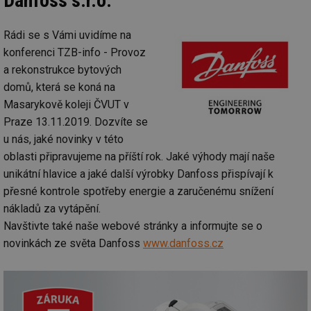
Danfoss s.r.o.
we
__cf_bm
29 minut
Te
Cloudflare Inc.
Rádi se s Vámi uvidíme na
59 sekund
co
.vimeo.com
po
konferenci TZB-info - Provoz
ro
li
a rekonstrukce bytových
To
domů, která se koná na
př
by
Masarykově koleji ČVUT v
po
zp
Praze 13.11.2019. Dozvíte se
po
we
u nás, jaké novinky v této
st
oblasti připravujeme na příští rok. Jaké výhody mají naše
sid
forum.tzb-
1 rok
To
unikátní hlavice a jaké další výrobky Danfoss přispívají k
info.cz
bě
so
přesné kontrole spotřeby energie a zaručenému snížení
al
na
nákladů za vytápění.
so
re
Navštivte také naše webové stránky a informujte se o
pr
novinkách ze světa Danfoss
www.danfoss.cz
po
sp
rel
_hjIncludedInSessionSample
1 minuta
Te
Hotjar Ltd
59 sekund
co
energetika.tzb-
na
info.cz