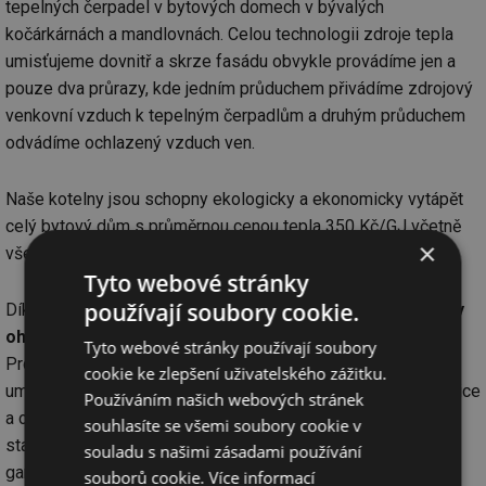
tepelných čerpadel v bytových domech v bývalých
kočárkárnách a mandlovnách. Celou technologii zdroje tepla
umisťujeme dovnitř a skrze fasádu obvykle provádíme jen a
pouze dva průrazy, kde jedním průduchem přivádíme zdrojový
venkovní vzduch k tepelným čerpadlům a druhým průduchem
odvádíme ochlazený vzduch ven.
Naše kotelny jsou schopny ekologicky a ekonomicky vytápět
celý bytový dům s průměrnou cenou tepla 350 Kč/GJ včetně
×
všech paušálních poplatků.
Tyto webové stránky
používají soubory cookie.
Díky typizovanému řešení máme dokonale
vyřešené detaily
ohledně napojení na bytový dům, a především hlučnosti
.
Tyto webové stránky používají soubory
Provozujeme kotelny, kde je celá kotelna bytového domu
cookie ke zlepšení uživatelského zážitku.
umístěna pod garsonkou, kde byla původní výměníková stanice
Používáním našich webových stránek
a celá technologie je dnes tišší, než původní výměníková
souhlasíte se všemi soubory cookie v
stanice. Specializujeme se na dodávky na klíč s minimální
souladu s našimi zásadami používání
garancí 5 let a průměrnou návratností 6 ti let.
souborů cookie.
Více informací