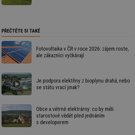
mv
2 měsíce 4
Te
Airtable
týdny
co
.tzb-info.cz
po
sl
už
int
vý
PŘEČTĚTE SI TAKÉ
vl
po
Air
us
už
Fotovoltaika v ČR v roce 2026: zájem roste,
pr
ale zákazníci vyčkávají
int
tě
id
vytapeni.tzb-
10 let
Te
info.cz
co
po
Je podpora elektřiny z bioplynu drahá, nebo
vy
se
se státu vrací jinak?
id
stavba.tzb-
10 let
Te
info.cz
co
po
vy
Obce a větrné elektrárny: co by měli
se
starostové vědět před jednáním
_hjFirstSeen
29 minut
So
Hotjar Ltd
s developerem
59 sekund
na
.tzb-info.cz
ab
sl