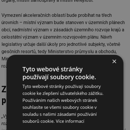
orgány, místní samosprávy a místní veřejnost.
Vymezení akceleračních oblastí bude probíhat na třech
úrovních – místní význam bude stanoven v územních plánech
obcí, nadmístní význam v zásadách územního rozvoje krajů a
celostátní význam v územním rozvojovém plánu. Návrh
legislativy určuje další úkoly pro jednotlivé subjekty, včetně
gesčních resortů, tedy Ministerstvo průmyslu a obchodu,
Ministerstvo životního prostředí a Ministerstvo pro místní
×
rozvoj.
Tyto webové stránky
používají soubory cookie.
Tyto webové stránky používají soubory
Zrychlené povolení pro malé
cookie ke zlepšení uživatelského zážitku.
projekty
Používáním našich webových stránek
souhlasíte se všemi soubory cookie v
souladu s našimi zásadami používání
„Vymezení oblasti v územních plánech, zásadách územního
souborů cookie.
Více informací
rozvoje a územním rozvojovém plánu bude znamenat, že se