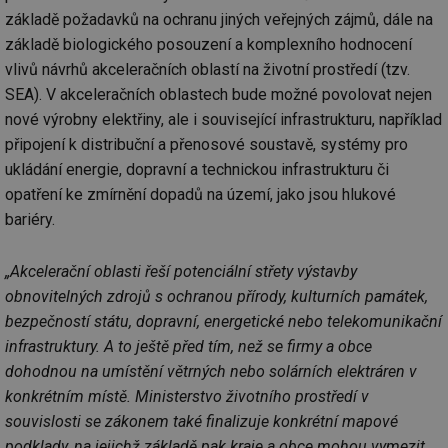
základě požadavků na ochranu jiných veřejných zájmů, dále na
základě biologického posouzení a komplexního hodnocení
vlivů návrhů akceleračních oblastí na životní prostředí (tzv.
SEA). V akceleračních oblastech bude možné povolovat nejen
nové výrobny elektřiny, ale i související infrastrukturu, například
připojení k distribuční a přenosové soustavě, systémy pro
ukládání energie, dopravní a technickou infrastrukturu či
opatření ke zmírnění dopadů na území, jako jsou hlukové
bariéry.
„Akcelerační oblasti řeší potenciální střety výstavby
obnovitelných zdrojů s ochranou přírody, kulturních památek,
bezpečností státu, dopravní, energetické nebo telekomunikační
infrastruktury. A to ještě před tím, než se firmy a obce
dohodnou na umístění větrných nebo solárních elektráren v
konkrétním místě. Ministerstvo životního prostředí v
souvislosti se zákonem také finalizuje konkrétní mapové
podklady, na jejichž základě pak kraje a obce mohou vymezit