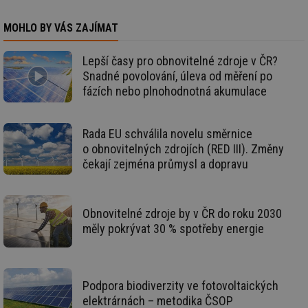
_hjAbsoluteSessionInProgress
29 minut
So
Hotjar Ltd
59 sekund
na
.tzb-info.cz
ab
MOHLO BY VÁS ZAJÍMAT
sl
ce
pr
poč
Lepší časy pro obnovitelné zdroje v ČR?
Ne
Snadné povolování, úleva od měření po
žá
id
fázích nebo plnohodnotná akumulace
in
id
vetrani.tzb-
10 let
Te
info.cz
co
Rada EU schválila novelu směrnice
po
vy
o obnovitelných zdrojích (RED III). Změny
se
čekají zejména průmysl a dopravu
_hjIncludedInSessionSample
1 minuta
Te
Hotjar Ltd
59 sekund
co
elektro.tzb-
na
info.cz
ab
Obnovitelné zdroje by v ČR do roku 2030
Ho
zd
měly pokrývat 30 % spotřeby energie
ná
za
vz
de
de
re
Podpora biodiverzity ve fotovoltaických
we
elektrárnách – metodika ČSOP