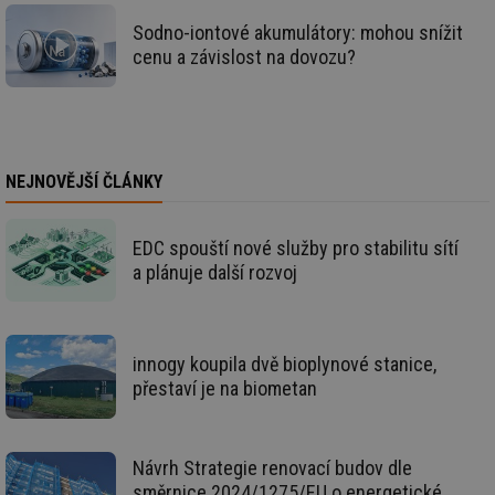
ce
pr
Sodno-iontové akumulátory: mohou snížit
poč
Ne
cenu a závislost na dovozu?
žá
id
in
id
forum.tzb-
1 rok
Te
info.cz
co
po
vy
NEJNOVĚJŠÍ ČLÁNKY
se
_hjIncludedInSessionSample
1 minuta
Te
Hotjar Ltd
59 sekund
co
vetrani.tzb-
EDC spouští nové služby pro stabilitu sítí
na
info.cz
a plánuje další rozvoj
ab
Ho
zd
ná
za
vz
innogy koupila dvě bioplynové stanice,
de
de
přestaví je na biometan
re
we
id
voda.tzb-
10 let
Te
info.cz
co
Návrh Strategie renovací budov dle
po
směrnice 2024/1275/EU o energetické
vy