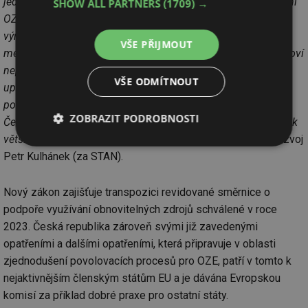
jedná i o plochu vhodnou pro výstavbu projektů pro využívání
SHOW ALL PARTNERS
(1709) →
OZE, kde budou platit zjednodušující postupy při povolování
výroben energie z OZE stavebním úřadem. Zároveň zákon u
VŠE PŘIJMOUT
menších projektů fotovoltaických elektráren do 100 kW stanoví
nepřekročitelné lhůty pro povolení těchto projektů. Po jejich
VŠE ODMÍTNOUT
uplynutí se budou považovat za povolené. Tím jenom
podtrhujeme důležitost rozvoje šetrných zdrojů energie pro
ZOBRAZIT PODROBNOSTI
Česko jak z pohledu životního prostředí, tak z pohledu cesty k
větší energetické nezávislosti,”
doplnil ministr pro místní rozvoj
Nezbytně
Výkonové
Soubory
Petr Kulhánek (za STAN).
nutné
soubory
cílení
soubory
Nový zákon zajišťuje transpozici revidované směrnice o
podpoře využívání obnovitelných zdrojů schválené v roce
Funkční soubory
Nezařazené
2023. Česká republika zároveň svými již zavedenými
soubory
opatřeními a dalšími opatřeními, která připravuje v oblasti
zjednodušení povolovacích procesů pro OZE, patří v tomto k
nejaktivnějším členským státům EU a je dávána Evropskou
komisí za příklad dobré praxe pro ostatní státy.