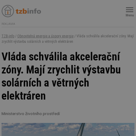
Menu
REKLAMA
TZB-info
/
Obnovitelná energie a úspory energie
/ Vláda schválila akcelerační zóny. Mají
zrychlit výstavbu solárních a větrných elektráren
Vláda schválila akcelerační
zóny. Mají zrychlit výstavbu
solárních a větrných
elektráren
Ministerstvo životního prostředí