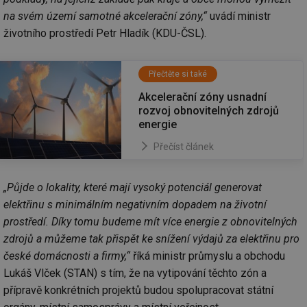
na svém území samotné akcelerační zóny,“
uvádí ministr
životního prostředí Petr Hladík (KDU-ČSL).
Přečtěte si také
Akcelerační zóny usnadní
rozvoj obnovitelných zdrojů
energie
Přečíst článek
„Půjde o lokality, které mají vysoký potenciál generovat
elektřinu s minimálním negativním dopadem na životní
prostředí. Díky tomu budeme mít více energie z obnovitelných
zdrojů a můžeme tak přispět ke snížení výdajů za elektřinu pro
české domácnosti a firmy,“
říká ministr průmyslu a obchodu
Lukáš Vlček (STAN) s tím, že na vytipování těchto zón a
přípravě konkrétních projektů budou spolupracovat státní