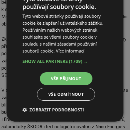
běžných uživatelů, jako jsou třeba domácnosti, přispět
používají soubory cookie.
k energetickému přechodu na obnovitelné zdroje. A Cristina
Tyto webové stránky používají soubory
Mata Yandiola ze společnosti Powerledger vysvětlí, jak lokální
cookie ke zlepšení uživatelského zážitku.
obchod s elektřinou prospívá distribučním sítím.
Používáním našich webových stránek
souhlasíte se všemi soubory cookie v
Zkušenosti českých zákazníků poskytujících podpůrné služby
souladu s našimi zásadami používání
představí Tomáš Mužík z Nano Energies. Aktuální stav
souborů cookie.
Více informací
podpůrných služeb na Slovensku a projekt PIAF, který se
zabývá zapojením decentralizovaných zdrojů flexibility do
SHOW ALL PARTNERS
(1709) →
podpůrných služeb představí Silvia Čuntalová ze
SEPS a ředitel Nano Energies Slovensko Ján Mišovič.
VŠE PŘIJMOUT
V závěru konference organizátoři připravují také panel, který se
VŠE ODMÍTNOUT
zaměří na rezidenční flexibilitu a komunitní energetiku a její
blízkou budoucnost v České republice. Jak bude vypadat
ZOBRAZIT PODROBNOSTI
budoucnost chytrého řízení rezidenční flexibility domácnosti
i firem, společně proberou se zástupci domácích distributorů,
Nezbytně
Výkonové
Soubory
automobilky ŠKODA i technologičtí inovátoři z Nano Energies.
nutné
soubory
cílení