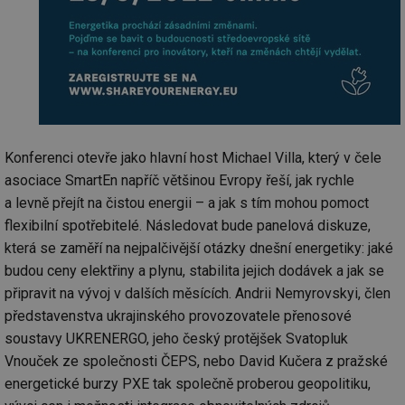
Konferenci otevře jako hlavní host Michael Villa, který v čele
asociace SmartEn napříč většinou Evropy řeší, jak rychle
a levně přejít na čistou energii – a jak s tím mohou pomoct
flexibilní spotřebitelé. Následovat bude panelová diskuze,
která se zaměří na nejpalčivější otázky dnešní energetiky: jaké
budou ceny elektřiny a plynu, stabilita jejich dodávek a jak se
připravit na vývoj v dalších měsících. Andrii Nemyrovskyi, člen
představenstva ukrajinského provozovatele přenosové
soustavy UKRENERGO, jeho český protějšek Svatopluk
Vnouček ze společnosti ČEPS, nebo David Kučera z pražské
energetické burzy PXE tak společně proberou geopolitiku,