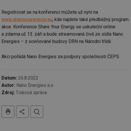
soubory
Registrovat se na konferenci můžete už nyní na
www.shareyourenergy.eu
, kde najdete také předběžný program
Funkční soubory
Nezařazené
akce. Konference Share Your Energy se uskuteční online
soubory
a zdarma už 13. září a bude streamovaná živě ze sídla Nano
Energies – z oceňované budovy DRN na Národní třídě.
Akci pořádá Nano Energies za podpory společnosti ČEPS.
Nezbytně nutné soubory
Výkonové soubory
Datum:
26.8.2022
Soubory cílení
Funkční soubory
Autor:
Nano Energies a.s.
Nezařazené soubory
Zdroj:
Tisková zpráva
Nezbytně nutné soubory cookie umožňují základní
funkce webových stránek, jako je přihlášení
uživatele a správa účtu. Webové stránky nelze bez
tisk
hledat
nezbytně nutných souborů cookie správně používat.
Provider
/
Název
Vyprší
Po
Doména