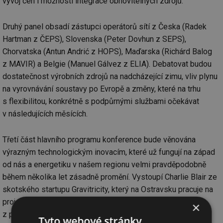
vývoj cen i možnosti integrace obnovitelných zdrojů.
Druhý panel obsadí zástupci operátorů sítí z Česka (Radek
Hartman z ČEPS), Slovenska (Peter Dovhun z SEPS),
Chorvatska (Antun Andrić z HOPS), Maďarska (Richárd Balog
z MAVIR) a Belgie (Manuel Gálvez z ELIA). Debatovat budou
dostatečnost výrobních zdrojů na nadcházející zimu, vliv plynu
na vyrovnávání soustavy po Evropě a změny, které na trhu
s flexibilitou, konkrétně s podpůrnými službami očekávat
v následujících měsících.
Třetí část hlavního programu konference bude věnována
výrazným technologickým inovacím, které už fungují na západ
od nás a energetiku v našem regionu velmi pravděpodobně
během několika let zásadně promění. Vystoupí Charlie Blair ze
skotského startupu Gravitricity, který na Ostravsku pracuje na
projektu využití gravitace pro uložení energie. Lurien Klein
×
z portugalských Cleanwatts přiblíží, jaké jsou možnosti
Tyto webové stránky