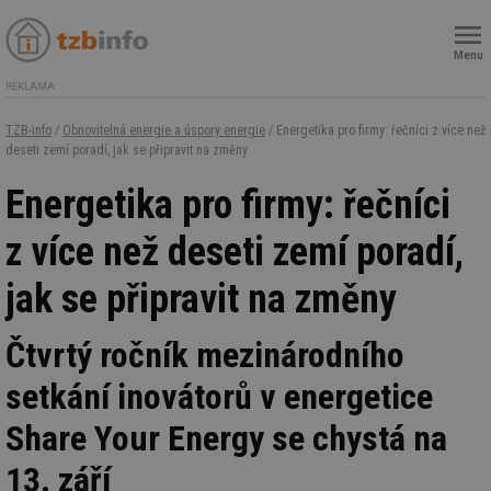
Menu
REKLAMA
TZB-info
/
Obnovitelná energie a úspory energie
/ Energetika pro firmy: řečníci z více než
deseti zemí poradí, jak se připravit na změny
Energetika pro firmy: řečníci
z více než deseti zemí poradí,
jak se připravit na změny
Čtvrtý ročník mezinárodního
setkání inovátorů v energetice
Share Your Energy se chystá na
13. září