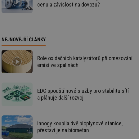
info.cz
co
cenu a závislost na dovozu?
po
vy
se
id
stavba.tzb-
10 let
Te
info.cz
co
po
vy
NEJNOVĚJŠÍ ČLÁNKY
se
_hjFirstSeen
29 minut
So
Hotjar Ltd
59 sekund
na
.tzb-info.cz
ab
Role oxidačních katalyzátorů při omezování
sl
emisí ve spalinách
ce
pr
poč
Ne
žá
id
EDC spouští nové služby pro stabilitu sítí
in
a plánuje další rozvoj
id
forum.tzb-
1 rok
Te
info.cz
co
po
vy
se
innogy koupila dvě bioplynové stanice,
_hjIncludedInSessionSample
1 minuta
Te
Hotjar Ltd
přestaví je na biometan
59 sekund
co
vetrani.tzb-
na
info.cz