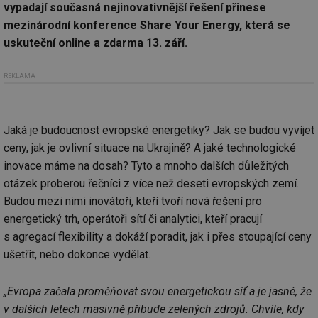
vypadají současná nejinovativnější řešení přinese
mezinárodní konference Share Your Energy, která se
uskuteční online a zdarma 13. září.
REKLAMA
Jaká je budoucnost evropské energetiky? Jak se budou vyvíjet
ceny, jak je ovlivní situace na Ukrajině? A jaké technologické
inovace máme na dosah? Tyto a mnoho dalších důležitých
otázek proberou řečníci z více než deseti evropských zemí.
Budou mezi nimi inovátoři, kteří tvoří nová řešení pro
energetický trh, operátoři sítí či analytici, kteří pracují
s agregací flexibility a dokáží poradit, jak i přes stoupající ceny
ušetřit, nebo dokonce vydělat.
„Evropa začala proměňovat svou energetickou síť a je jasné, že
v dalších letech masivně přibude zelených zdrojů. Chvíle, kdy