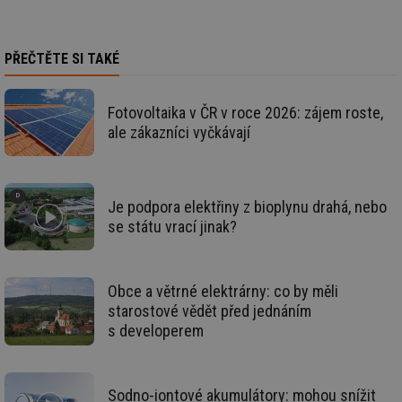
_hjIncludedInSessionSample
1 minuta
Te
Hotjar Ltd
59 sekund
co
elektro.tzb-
na
info.cz
ab
PŘEČTĚTE SI TAKÉ
Ho
zd
ná
za
Fotovoltaika v ČR v roce 2026: zájem roste,
vz
de
ale zákazníci vyčkávají
de
re
we
mv
2 měsíce 4
Te
Airtable
týdny
co
.tzb-info.cz
Je podpora elektřiny z bioplynu drahá, nebo
po
se státu vrací jinak?
sl
už
int
vý
vl
po
Obce a větrné elektrárny: co by měli
Air
starostové vědět před jednáním
us
už
s developerem
pr
int
tě
id
vytapeni.tzb-
10 let
Te
Sodno-iontové akumulátory: mohou snížit