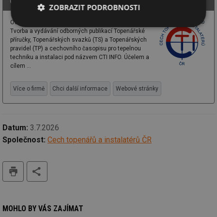
Cech topenářů a instalatérů ČR
ZOBRAZIT PODROBNOSTI
Odborné vzdělávání, kurzy a odborné publikace.
Nezbytně
Výkonové
Soubory
Tvorba a vydávání odborných publikací Topenářské
nutné
soubory
cílení
příručky, Topenářských svazků (TS) a Topenářských
soubory
pravidel (TP) a cechovního časopisu pro tepelnou
techniku a instalaci pod názvem CTI INFO. Účelem a
cílem ...
Funkční soubory
Nezařazené
soubory
Více o firmě
Chci další informace
Webové stránky
Datum:
3.7.2026
Společnost:
Cech topenářů a instalatérů ČR
Nezbytně nutné soubory
Výkonové soubory
tisk
Soubory cílení
Funkční soubory
Nezařazené soubory
Nezbytně nutné soubory cookie umožňují základní
MOHLO BY VÁS ZAJÍMAT
funkce webových stránek, jako je přihlášení