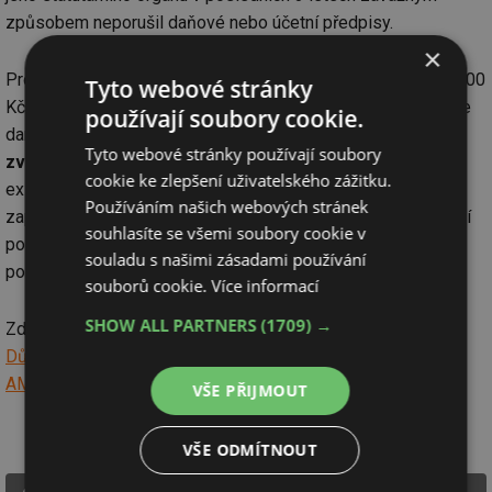
způsobem neporušil daňové nebo účetní předpisy.
×
Pro současnou praxi je tedy podstatný závěr, že pokuta 30 000
Tyto webové stránky
Kč za opožděné následné kontrolní hlášení po výzvě správce
používají soubory cookie.
daně může být podle nyní platného pokynu
prominuta i bez
Tyto webové stránky používají soubory
zvláštního důvodu
. Nestačí však spoléhat na samotnou
cookie ke zlepšení uživatelského zážitku.
existenci této možnosti. Je potřeba včas podat žádost,
Používáním našich webových stránek
zaplatit správní poplatek 1 000 Kč a současně splnit i ostatní
souhlasíte se všemi soubory cookie v
podmínky pro prominutí. Teprve poté může správce daně
souladu s našimi zásadami používání
pokutu zcela nebo zčásti prominout.
souborů cookie.
Více informací
SHOW ALL PARTNERS
(1709) →
Zdroje:
Důvody prominutí pokuty za kontrolní hlášení
AMSP_červen_2026-PKF
VŠE PŘIJMOUT
VŠE ODMÍTNOUT