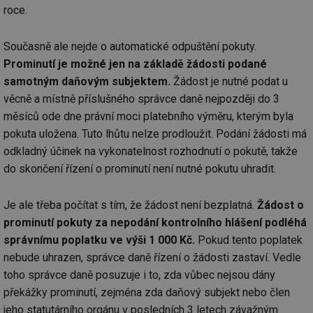
roce.
Současně ale nejde o automatické odpuštění pokuty.
Prominutí je možné jen na základě žádosti podané
samotným daňovým subjektem.
Žádost je nutné podat u
věcně a místně příslušného správce daně nejpozději do 3
měsíců ode dne právní moci platebního výměru, kterým byla
pokuta uložena. Tuto lhůtu nelze prodloužit. Podání žádosti má
odkladný účinek na vykonatelnost rozhodnutí o pokutě, takže
do skončení řízení o prominutí není nutné pokutu uhradit.
Je ale třeba počítat s tím, že žádost není bezplatná.
Žádost o
prominutí pokuty za nepodání kontrolního hlášení podléhá
správnímu poplatku ve výši 1 000 Kč.
Pokud tento poplatek
nebude uhrazen, správce daně řízení o žádosti zastaví. Vedle
toho správce daně posuzuje i to, zda vůbec nejsou dány
překážky prominutí, zejména zda daňový subjekt nebo člen
jeho statutárního orgánu v posledních 3 letech závažným