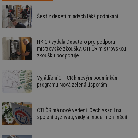
uživatele a správa účtu. Webové stránky nelze bez
nezbytně nutných souborů cookie správně používat.
Provider
/
Šest z deseti mladých láká podnikání
Název
Vyprší
Po
Doména
g_state
.forum.tzb-
Zavřením
Sl
info.cz
prohlížeče
př
po
HK ČR vydala Desatero pro podporu
g_csrf_token
.forum.tzb-
Zavřením
Sl
mistrovské zkoušky. CTI ČR mistrovskou
info.cz
prohlížeče
př
zkoušku podporuje
po
id
konference.tzb-
1 rok
Te
info.cz
co
po
vy
Vyjádření CTI ČR k novým podmínkám
se
programu Nová zelená úsporám
_hjAbsoluteSessionInProgress
29 minut
So
Hotjar Ltd
59 sekund
na
.tzb-info.cz
ab
sl
ce
CTI ČR má nové vedení. Cech vsadil na
pr
poč
spojení byznysu, vědy a moderních médií
Ne
žá
id
in