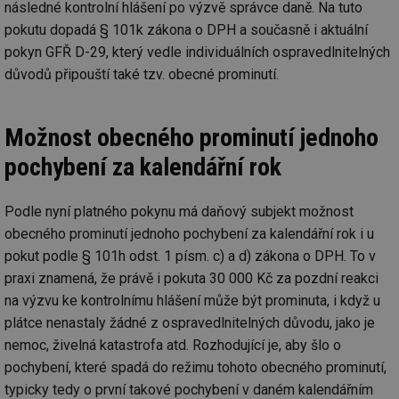
následné kontrolní hlášení po výzvě správce daně. Na tuto
pokutu dopadá § 101k zákona o DPH a současně i aktuální
pokyn GFŘ D-29, který vedle individuálních ospravedlnitelných
důvodů připouští také tzv. obecné prominutí.
Možnost obecného prominutí jednoho
pochybení za kalendářní rok
Podle nyní platného pokynu má daňový subjekt možnost
obecného prominutí jednoho pochybení za kalendářní rok i u
pokut podle § 101h odst. 1 písm. c) a d) zákona o DPH. To v
praxi znamená, že právě i pokuta 30 000 Kč za pozdní reakci
na výzvu ke kontrolnímu hlášení může být prominuta, i když u
plátce nenastaly žádné z ospravedlnitelných důvodu, jako je
nemoc, živelná katastrofa atd. Rozhodující je, aby šlo o
pochybení, které spadá do režimu tohoto obecného prominutí,
typicky tedy o první takové pochybení v daném kalendářním