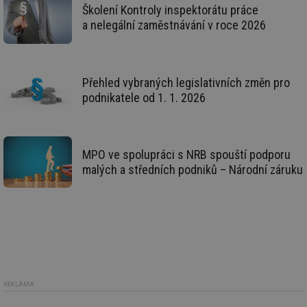
Školení Kontroly inspektorátu práce
id
vetrani.tzb-
10 let
Te
info.cz
co
a nelegální zaměstnávání v roce 2026
po
vy
se
_hjIncludedInSessionSample
1 minuta
Te
Hotjar Ltd
59 sekund
co
elektro.tzb-
Přehled vybraných legislativních změn pro
na
info.cz
ab
podnikatele od 1. 1. 2026
Ho
zd
ná
za
vz
MPO ve spolupráci s NRB spouští podporu
de
de
malých a středních podniků – Národní záruku
re
we
mv
2 měsíce 4
Te
Airtable
týdny
co
.tzb-info.cz
po
sl
už
int
vý
vl
po
REKLAMA
Air
us