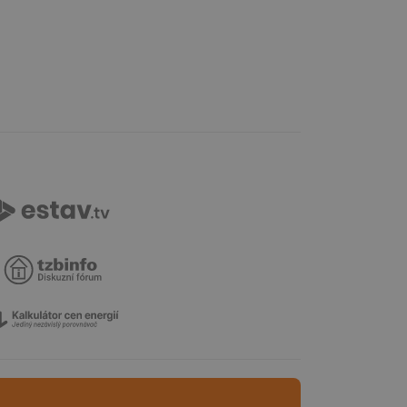
ní session uživatele
ní session uživatele
ní session uživatele
 informoval Hotjar
o vzorkování dat
šeho webu
ům používajícím
skriptů a kódu na
at za nezbytně
sí fungovat správně.
aké identifikátorem
ní session uživatele
 informoval Hotjar
o vzorkování dat
šeho webu
 informoval Hotjar
o vzorkování dat
šeho webu
správě přijetí