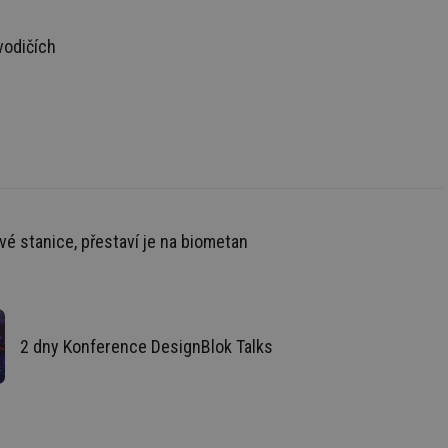
ní session uživatele
vodičích
 informoval Hotjar
o vzorkování dat
šeho webu
vání uživatelských
ledů Airtable, k
rakcí v těchto
ní session uživatele
vé stanice, přestaví je na biometan
ní session uživatele
ar mohl sledovat
 relací. Neobsahuje
2 dny Konference DesignBlok Talks
ní session uživatele
 informoval Hotjar
o vzorkování dat
šeho webu