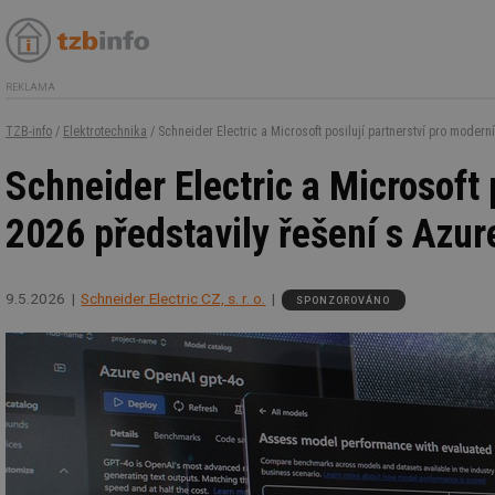
REKLAMA
TZB-info
/
Elektrotechnika
/ Schneider Electric a Microsoft posilují partnerství pro moder
Schneider Electric a Microsoft
2026 představily řešení s Azur
9.5.2026
Schneider Electric CZ, s. r. o.
SPONZOROVÁNO