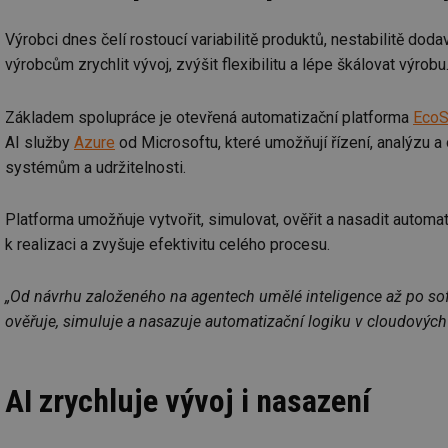
Výrobci dnes čelí rostoucí variabilitě produktů, nestabilitě d
výrobcům zrychlit vývoj, zvýšit flexibilitu a lépe škálovat výrobu
Základem spolupráce je otevřená automatizační platforma
EcoS
AI služby
Azure
od Microsoftu, které umožňují řízení, analýzu a
systémům a udržitelnosti.
Platforma umožňuje vytvořit, simulovat, ověřit a nasadit automa
k realizaci a zvyšuje efektivitu celého procesu.
„Od návrhu založeného na agentech umělé inteligence až po soft
ověřuje, simuluje a nasazuje automatizační logiku v cloudových 
AI zrychluje vývoj i nasazení