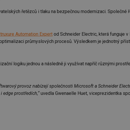
odavatelských řetězců i tlaku na bezpečnou modernizaci. Společn
.
truxure Automation Expert
od Schneider Electric, která funguje v 
 optimalizaci průmyslových procesů. Výsledkem je jednotný přístu
tizační logiku jednou a následně ji využívat napříč různými prost
warový provoz nabízejí společnosti Microsoft a Schneider Electri
i edge prostředích,“
uvedla Gwenaelle Huet, viceprezidentka spol