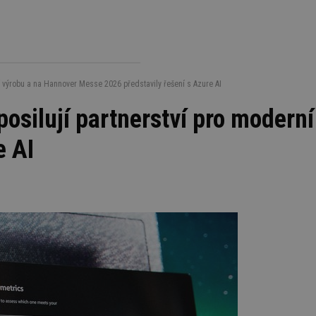
ní výrobu a na Hannover Messe 2026 představily řešení s Azure AI
 posilují partnerství pro moder
e AI