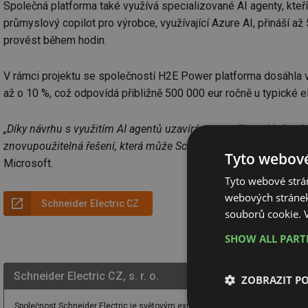
Společná platforma také využívá specializované AI agenty, kteří a
průmyslový copilot pro výrobce, využívající Azure AI, přináší až
provést během hodin.
V rámci projektu se společností H2E Power platforma dosáhla v
až o 10 %, což odpovídá přibližně 500 000 eur ročně u typické 
„Díky návrhu s využitím AI agentů uzavíráme smyčku od inžený
znovupoužitelná řešení, která může Schneider Electric testovat a
Tyto webové
Microsoft.
Tyto webové strán
webových stránek
Schneider Electric CZ
souborů cookie.
SHOW ALL PAR
Schneider Electric CZ, s. r. o.
ZOBRAZIT P
Společnost Schneider Electric je světovým expertem v ovládání energie. Svým 