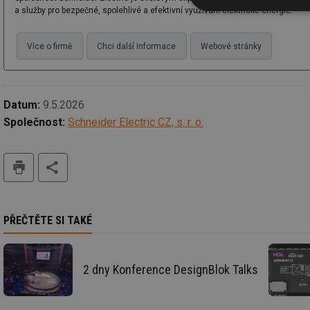
a služby pro bezpečné, spolehlivé a efektivní využívání elektrické energie.
Nezbytně nutn
soubory
Více o firmě
Chci další informace
Webové stránky
Datum:
9.5.2026
Společnost:
Schneider Electric CZ, s. r. o.
Nezbytně nutn
Nezbytně nutné soubo
tisk
stránky nelze bez ne
Název
g_state
PŘEČTĚTE SI TAKÉ
g_csrf_token
2 dny Konference DesignBlok Talks
id
_hjAbsoluteSession