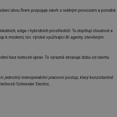
é řešení obou firem propojuje návrh s reálným provozem a pomáhá
lokálních, edge i hybridních prostředích. Tu doplňují cloudové a
p k moderní, tzv. výrobě využívající AI agenty, otevřeným
ředími bez nutnosti úprav. To výrazně zkracuje dobu od návrhu
c jednotný interoperabilní pracovní postup, který konzistentně
ečnosti Schneider Electric.