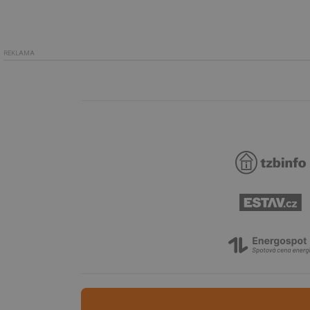
id
id
REKLAMA
id
_hjIncludedInSessi
_dc_gtm_UA-590170
id
_hjIncludedInSessi
_hjIncludedInSessi
__gfp_64b