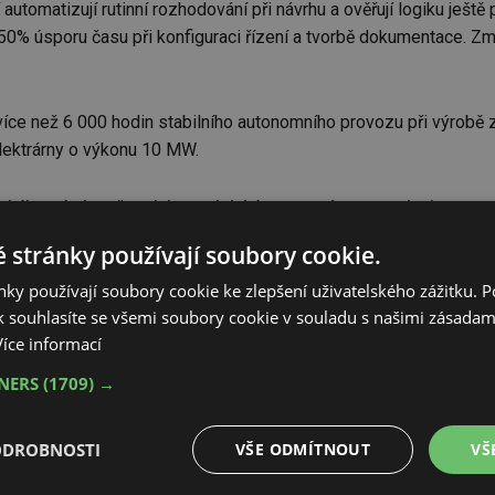
utomatizují rutinní rozhodování při návrhu a ověřují logiku ještě
 50% úsporu času při konfiguraci řízení a tvorbě dokumentace. Změn
íce než 6 000 hodin stabilního autonomního provozu při výrobě z
elektrárny o výkonu 10 MW.
rského návrhu až po jeho praktické nasazení: automatizujeme r
 nasazovat jak v cloudu, tak na lokálních zařízeních,“
uvedl Dayan
 stránky používají soubory cookie.
ky používají soubory cookie ke zlepšení uživatelského zážitku. 
 souhlasíte se všemi soubory cookie v souladu s našimi zásadam
Více informací
TNERS
(1709) →
ODROBNOSTI
VŠE ODMÍTNOUT
VŠ
zákazníkům a partnerům v oblastech průmyslu, energetiky, infrastruktury, IT a st