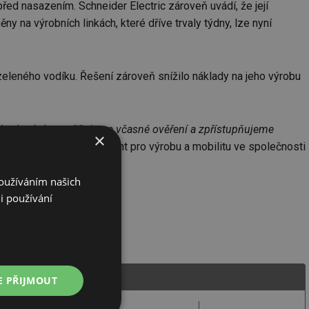
 před nasazením. Schneider Electric zároveň uvádí, že její
y na výrobních linkách, které dříve trvaly týdny, lze nyní
eleného vodíku. Řešení zároveň snížilo náklady na jeho výrobu
ozhodování, umožňujeme včasné ověření a zpřístupňujeme
×
 Rodriguez, viceprezident pro výrobu a mobilitu ve společnosti
Používáním našich
i používání
E PŘIJMOUT
avebnictví poskytuje řešení