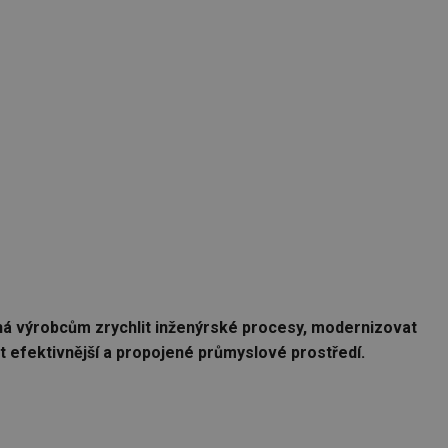
áhá výrobcům zrychlit inženýrské procesy, modernizovat
t efektivnější a propojené průmyslové prostředí.